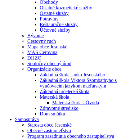
Obchody
Ostatné kozmetické služby
Ostatné služby
Potraviny
Reštauračné služby
Účtovné služby
Bývanie
Cestovný ruch
Mapa obce Jesenské
MAS Cerovina
DHZO
Spoločný obecný úrad
Organizácie obce
Základná škola Janka Jesenského
Základná škola Viktora Szombathyho s
vyučovacím jazykom maďarským
Základná umelecká škola
Materská škola
Materská škola - Óvoda
Zdravotné stredisko
Dom smútku
Samospráva
Starosta obce Jesenské
Obecné zastupiteľstvo
Program zasadnutia obecného zastupiteľstva