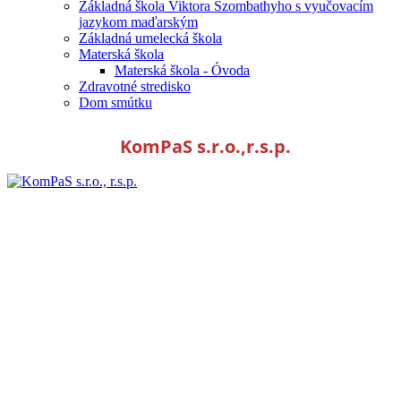
Základná škola Viktora Szombathyho s vyučovacím
jazykom maďarským
Základná umelecká škola
Materská škola
Materská škola - Óvoda
Zdravotné stredisko
Dom smútku
KomPaS s.r.o.,r.s.p.