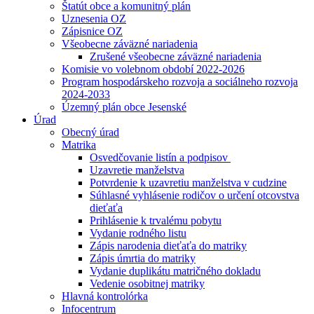
Štatút obce a komunitný plán
Uznesenia OZ
Zápisnice OZ
Všeobecne záväzné nariadenia
Zrušené všeobecne záväzné nariadenia
Komisie vo volebnom období 2022-2026
Program hospodárskeho rozvoja a sociálneho rozvoja
2024-2033
Územný plán obce Jesenské
Úrad
Obecný úrad
Matrika
Osvedčovanie listín a podpisov
Uzavretie manželstva
Potvrdenie k uzavretiu manželstva v cudzine
Súhlasné vyhlásenie rodičov o určení otcovstva
dieťaťa
Prihlásenie k trvalému pobytu
Vydanie rodného listu
Zápis narodenia dieťaťa do matriky
Zápis úmrtia do matriky
Vydanie duplikátu matričného dokladu
Vedenie osobitnej matriky
Hlavná kontrolórka
Infocentrum