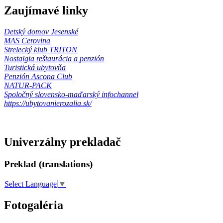
Zaujímavé linky
Detský domov Jesenské
MAS Cerovina
Strelecký klub TRITON
Nostalgia reštaurácia a penzión
Turistická ubytovňa
Penzión Ascona Club
NATUR-PACK
Spoločný slovensko-maďarský infochannel
https://ubytovanierozalia.sk/
Univerzálny prekladač
Preklad (translations)
Select Language
▼
Fotogaléria