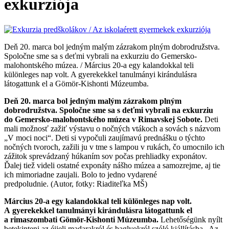
exkurziója
Deň 20. marca bol jedným malým zázrakom plným dobrodružstva.
Spoločne sme sa s deťmi vybrali na exkurziu do Gemersko-
malohontského múzea. / Március 20-a egy kalandokkal teli
különleges nap volt. A gyerekekkel tanulmányi kirándulásra
látogattunk el a Gömör-Kishonti Múzeumba.
Deň 20. marca bol jedným malým zázrakom plným
dobrodružstva. Spoločne sme sa s deťmi vybrali na exkurziu
do Gemersko-malohontského múzea v Rimavskej Sobote.
Deti
mali možnosť zažiť výstavu o nočných vtákoch a sovách s názvom
„V moci noci“. Deti si vypočuli zaujímavú prednášku o týchto
nočných tvoroch, zažili ju v tme s lampou v rukách, čo umocnilo ich
zážitok sprevádzaný húkaním sov počas prehliadky exponátov.
Ďalej tiež videli ostatné exponáty nášho múzea a samozrejme, aj tie
ich mimoriadne zaujali. Bolo to jedno vydarené
predpoludnie. (Autor, fotky: Riaditeľka MŠ)
Március 20-a egy kalandokkal teli különleges nap volt.
A gyerekekkel tanulmányi kirándulásra látogattunk el
a rimaszombati Gömör-Kishonti Múzeumba.
Lehetőségünk nyílt
betekinteni az éjjeli madarakról és baglyokról szóló kiállításba „Az