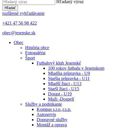
Hľadaný výraz
Hľadať
rozšírené vyhľadávanie
+421 47 56 98 422
obec@jesenske.sk
Obec
História obce
Fotogaléria
Šport
Futbalový klub Jesenské
100 rokov futbalu v Jesenskom
Mladšia prípravka - U9
Staršia prípravka - U11
Mladší žiaci - U13
Starší žiaci - U15
Dorast - U19
Muži -Dospelí
Služby a podnikanie
Kompas s.r.o.,r.s.p.
Autoservis
Dopravné služby
Montáž a oprava