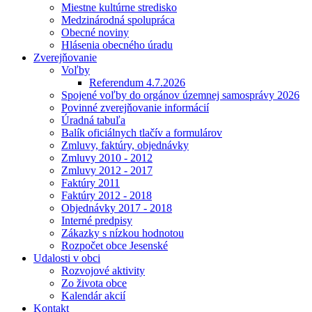
Miestne kultúrne stredisko
Medzinárodná spolupráca
Obecné noviny
Hlásenia obecného úradu
Zverejňovanie
Voľby
Referendum 4.7.2026
Spojené voľby do orgánov územnej samosprávy 2026
Povinné zverejňovanie informácií
Úradná tabuľa
Balík oficiálnych tlačív a formulárov
Zmluvy, faktúry, objednávky
Zmluvy 2010 - 2012
Zmluvy 2012 - 2017
Faktúry 2011
Faktúry 2012 - 2018
Objednávky 2017 - 2018
Interné predpisy
Zákazky s nízkou hodnotou
Rozpočet obce Jesenské
Udalosti v obci
Rozvojové aktivity
Zo života obce
Kalendár akcií
Kontakt