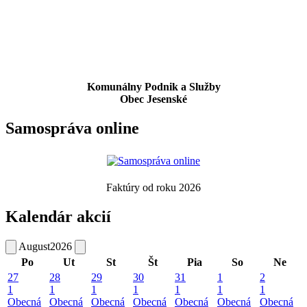
Komunálny Podnik a Služby
Obec Jesenské
Samospráva online
Faktúry od roku 2026
Kalendár akcií
August
2026
Po
Ut
St
Št
Pia
So
Ne
27
28
29
30
31
1
2
1
1
1
1
1
1
1
Obecná
Obecná
Obecná
Obecná
Obecná
Obecná
Obecná