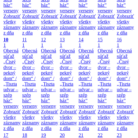
ház”
ház”
ház”
ház”
ház”
ház”
ház”
verseny
verseny
verseny
verseny
verseny
verseny
verseny
Zobraziť
Zobraziť
Zobraziť
Zobraziť
Zobraziť
Zobraziť
Zobraziť
všetky
všetky
všetky
všetky
všetky
všetky
všetky
záznamy
záznamy
záznamy
záznamy
záznamy
záznamy
záznamy
z dňa
z dňa
z dňa
z dňa
z dňa
z dňa
z dňa
10
11
12
13
14
15
16
1
1
1
1
1
1
1
Obecná
Obecná
Obecná
Obecná
Obecná
Obecná
Obecná
súťaž
súťaž
súťaž
súťaž
súťaž
súťaž
súťaž
„Čistý
„Čistý
„Čistý
„Čistý
„Čistý
„Čistý
„Čistý
dvor –
dvor –
dvor –
dvor –
dvor –
dvor –
dvor –
pekný
pekný
pekný
pekný
pekný
pekný
pekný
dom“ /
dom“ /
dom“ /
dom“ /
dom“ /
dom“ /
dom“ /
„Tiszta
„Tiszta
„Tiszta
„Tiszta
„Tiszta
„Tiszta
„Tiszta
udvar –
udvar –
udvar –
udvar –
udvar –
udvar –
udvar –
szép
szép
szép
szép
szép
szép
szép
ház”
ház”
ház”
ház”
ház”
ház”
ház”
verseny
verseny
verseny
verseny
verseny
verseny
verseny
Zobraziť
Zobraziť
Zobraziť
Zobraziť
Zobraziť
Zobraziť
Zobraziť
všetky
všetky
všetky
všetky
všetky
všetky
všetky
záznamy
záznamy
záznamy
záznamy
záznamy
záznamy
záznamy
z dňa
z dňa
z dňa
z dňa
z dňa
z dňa
z dňa
17
18
19
20
21
22
23