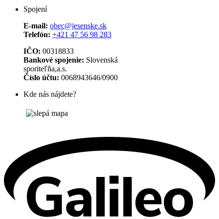
Spojení
E-mail:
obec@jesenske.sk
Telefón:
+421 47 56 98 283
IČO:
00318833
Bankové spojenie:
Slovenská
sporiteľňa,a.s.
Číslo účtu:
0068943646/0900
Kde nás nájdete?