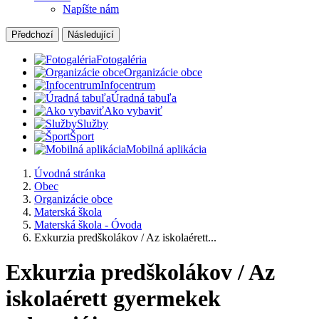
Napíšte nám
Předchozí
Následující
Fotogaléria
Organizácie obce
Infocentrum
Úradná tabuľa
Ako vybaviť
Služby
Šport
Mobilná aplikácia
Úvodná stránka
Obec
Organizácie obce
Materská škola
Materská škola - Óvoda
Exkurzia predškolákov / Az iskolaérett...
Exkurzia predškolákov / Az
iskolaérett gyermekek