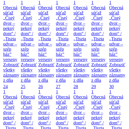
1
1
1
1
1
1
1
Obecná
Obecná
Obecná
Obecná
Obecná
Obecná
Obecná
súťaž
súťaž
súťaž
súťaž
súťaž
súťaž
súťaž
„Čistý
„Čistý
„Čistý
„Čistý
„Čistý
„Čistý
„Čistý
dvor –
dvor –
dvor –
dvor –
dvor –
dvor –
dvor –
pekný
pekný
pekný
pekný
pekný
pekný
pekný
dom“ /
dom“ /
dom“ /
dom“ /
dom“ /
dom“ /
dom“ /
„Tiszta
„Tiszta
„Tiszta
„Tiszta
„Tiszta
„Tiszta
„Tiszta
udvar –
udvar –
udvar –
udvar –
udvar –
udvar –
udvar –
szép
szép
szép
szép
szép
szép
szép
ház”
ház”
ház”
ház”
ház”
ház”
ház”
verseny
verseny
verseny
verseny
verseny
verseny
verseny
Zobraziť
Zobraziť
Zobraziť
Zobraziť
Zobraziť
Zobraziť
Zobraziť
všetky
všetky
všetky
všetky
všetky
všetky
všetky
záznamy
záznamy
záznamy
záznamy
záznamy
záznamy
záznamy
z dňa
z dňa
z dňa
z dňa
z dňa
z dňa
z dňa
24
25
26
27
28
29
30
1
1
1
1
1
1
1
Obecná
Obecná
Obecná
Obecná
Obecná
Obecná
Obecná
súťaž
súťaž
súťaž
súťaž
súťaž
súťaž
súťaž
„Čistý
„Čistý
„Čistý
„Čistý
„Čistý
„Čistý
„Čistý
dvor –
dvor –
dvor –
dvor –
dvor –
dvor –
dvor –
pekný
pekný
pekný
pekný
pekný
pekný
pekný
dom“ /
dom“ /
dom“ /
dom“ /
dom“ /
dom“ /
dom“ /
„Tiszta
„Tiszta
„Tiszta
„Tiszta
„Tiszta
„Tiszta
„Tiszta