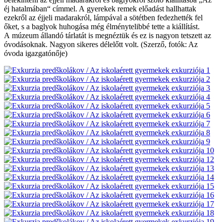
éj hatalmában“ címmel. A gyerekek remek előadást hallhattak
ezekről az éjjeli madarakról, lámpával a sötétben fedezhették fel
őket, s a baglyok huhogása még élménytelibbé tette a kiállítást.
A múzeum állandó tárlatát is megnéztük és ez is nagyon tetszett az
óvodásoknak. Nagyon sikeres délelőtt volt. (Szerző, fotók: Az
óvoda igazgatónője)