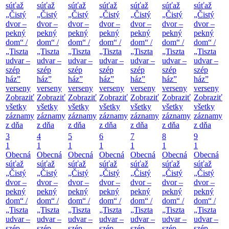
súťaž
súťaž
súťaž
súťaž
súťaž
súťaž
súťaž
„Čistý
„Čistý
„Čistý
„Čistý
„Čistý
„Čistý
„Čistý
dvor –
dvor –
dvor –
dvor –
dvor –
dvor –
dvor –
pekný
pekný
pekný
pekný
pekný
pekný
pekný
dom“ /
dom“ /
dom“ /
dom“ /
dom“ /
dom“ /
dom“ /
„Tiszta
„Tiszta
„Tiszta
„Tiszta
„Tiszta
„Tiszta
„Tiszta
udvar –
udvar –
udvar –
udvar –
udvar –
udvar –
udvar –
szép
szép
szép
szép
szép
szép
szép
ház”
ház”
ház”
ház”
ház”
ház”
ház”
verseny
verseny
verseny
verseny
verseny
verseny
verseny
Zobraziť
Zobraziť
Zobraziť
Zobraziť
Zobraziť
Zobraziť
Zobraziť
všetky
všetky
všetky
všetky
všetky
všetky
všetky
záznamy
záznamy
záznamy
záznamy
záznamy
záznamy
záznamy
z dňa
z dňa
z dňa
z dňa
z dňa
z dňa
z dňa
3
4
5
6
7
8
9
1
1
1
1
1
1
1
Obecná
Obecná
Obecná
Obecná
Obecná
Obecná
Obecná
súťaž
súťaž
súťaž
súťaž
súťaž
súťaž
súťaž
„Čistý
„Čistý
„Čistý
„Čistý
„Čistý
„Čistý
„Čistý
dvor –
dvor –
dvor –
dvor –
dvor –
dvor –
dvor –
pekný
pekný
pekný
pekný
pekný
pekný
pekný
dom“ /
dom“ /
dom“ /
dom“ /
dom“ /
dom“ /
dom“ /
„Tiszta
„Tiszta
„Tiszta
„Tiszta
„Tiszta
„Tiszta
„Tiszta
udvar –
udvar –
udvar –
udvar –
udvar –
udvar –
udvar –
szép
szép
szép
szép
szép
szép
szép