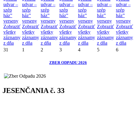
udvar –
udvar –
udvar –
udvar –
udvar –
udvar –
udvar –
szép
szép
szép
szép
szép
szép
szép
ház”
ház”
ház”
ház”
ház”
ház”
ház”
verseny
verseny
verseny
verseny
verseny
verseny
verseny
Zobraziť
Zobraziť
Zobraziť
Zobraziť
Zobraziť
Zobraziť
Zobraziť
všetky
všetky
všetky
všetky
všetky
všetky
všetky
záznamy
záznamy
záznamy
záznamy
záznamy
záznamy
záznamy
z dňa
z dňa
z dňa
z dňa
z dňa
z dňa
z dňa
31
1
2
3
4
5
6
ZBER ODPADU 2026
JESENČANIA č. 33