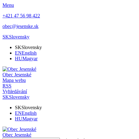
Menu
+421 47 56 98 422
obec@jesenske.sk
SK
Slovensky
SK
Slovensky
EN
English
HU
Magyar
Obec
Jesenské
Mapa webu
RSS
Vyhledávání
SK
Slovensky
SK
Slovensky
EN
English
HU
Magyar
Obec
Jesenské