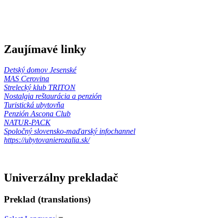
Zaujímavé linky
Detský domov Jesenské
MAS Cerovina
Strelecký klub TRITON
Nostalgia reštaurácia a penzión
Turistická ubytovňa
Penzión Ascona Club
NATUR-PACK
Spoločný slovensko-maďarský infochannel
https://ubytovanierozalia.sk/
Univerzálny prekladač
Preklad (translations)