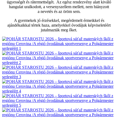
ügyességét és rátermettségét. Az egész rendezvény alatt kiváló
hangulat uralkodott, a versenyszellem mellett, nem hiányzott
a nevetés és az öröm sem.
A gyermekek jó érzésekkel, megérdemelt érmeikkel és
ajándékaikkal tértek haza, amelyekkel óvodájuk képviseletéért
jutalmazták meg őket.