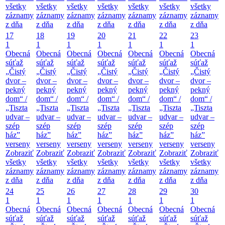
všetky
všetky
všetky
všetky
všetky
všetky
všetky
záznamy
záznamy
záznamy
záznamy
záznamy
záznamy
záznamy
z dňa
z dňa
z dňa
z dňa
z dňa
z dňa
z dňa
17
18
19
20
21
22
23
1
1
1
1
1
1
1
Obecná
Obecná
Obecná
Obecná
Obecná
Obecná
Obecná
súťaž
súťaž
súťaž
súťaž
súťaž
súťaž
súťaž
„Čistý
„Čistý
„Čistý
„Čistý
„Čistý
„Čistý
„Čistý
dvor –
dvor –
dvor –
dvor –
dvor –
dvor –
dvor –
pekný
pekný
pekný
pekný
pekný
pekný
pekný
dom“ /
dom“ /
dom“ /
dom“ /
dom“ /
dom“ /
dom“ /
„Tiszta
„Tiszta
„Tiszta
„Tiszta
„Tiszta
„Tiszta
„Tiszta
udvar –
udvar –
udvar –
udvar –
udvar –
udvar –
udvar –
szép
szép
szép
szép
szép
szép
szép
ház”
ház”
ház”
ház”
ház”
ház”
ház”
verseny
verseny
verseny
verseny
verseny
verseny
verseny
Zobraziť
Zobraziť
Zobraziť
Zobraziť
Zobraziť
Zobraziť
Zobraziť
všetky
všetky
všetky
všetky
všetky
všetky
všetky
záznamy
záznamy
záznamy
záznamy
záznamy
záznamy
záznamy
z dňa
z dňa
z dňa
z dňa
z dňa
z dňa
z dňa
24
25
26
27
28
29
30
1
1
1
1
1
1
1
Obecná
Obecná
Obecná
Obecná
Obecná
Obecná
Obecná
súťaž
súťaž
súťaž
súťaž
súťaž
súťaž
súťaž