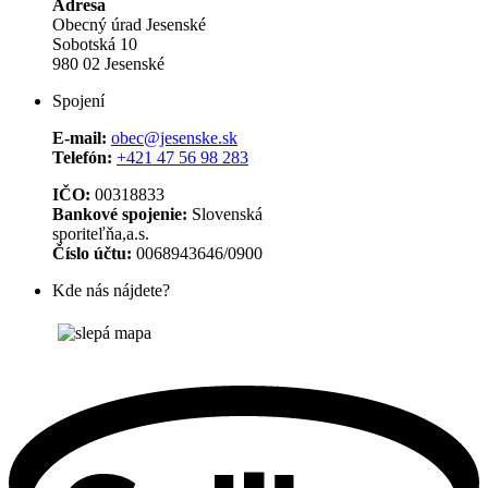
Adresa
Obecný úrad Jesenské
Sobotská 10
980 02 Jesenské
Spojení
E-mail:
obec@jesenske.sk
Telefón:
+421 47 56 98 283
IČO:
00318833
Bankové spojenie:
Slovenská
sporiteľňa,a.s.
Číslo účtu:
0068943646/0900
Kde nás nájdete?