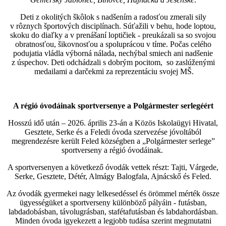
Deti z okolitých škôlok s nadšením a radosťou zmerali sily
v rôznych športových disciplínach. Súťažili v behu, hode loptou,
skoku do diaľky a v prenášaní loptičiek - preukázali sa so svojou
obratnosťou, šikovnosťou a spoluprácou v tíme. Počas celého
podujatia vládla výborná nálada, nechýbal smiech ani nadšenie
z úspechov. Deti odchádzali s dobrým pocitom, so zaslúženými
medailami a darčekmi za reprezentáciu svojej MŠ.
A régió óvodáinak sportversenye a Polgármester serlegéért
Hosszú idő után – 2026. április 23-án a Közös Iskolaügyi Hivatal,
Gesztete, Serke és a Feledi óvoda szervezése jóvoltából
megrendezésre került Feled községben a „Polgármester serlege”
sportverseny a régió óvodáinak.
A sportversenyen a következő óvodák vettek részt: Tajti, Várgede,
Serke, Gesztete, Détér, Almágy Balogfala, Ajnácskő és Feled.
Az óvodák gyermekei nagy lelkesedéssel és örömmel mérték össze
ügyességüket a sportverseny különböző pályáin - futásban,
labdadobásban, távolugrásban, stafétafutásban és labdahordásban.
Minden óvoda igyekezett a legjobb tudása szerint megmutatni