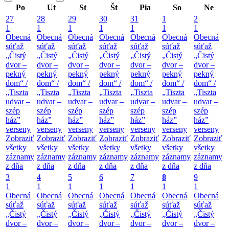
Po
Ut
St
Št
Pia
So
Ne
27
28
29
30
31
1
2
1
1
1
1
1
1
1
Obecná
Obecná
Obecná
Obecná
Obecná
Obecná
Obecná
súťaž
súťaž
súťaž
súťaž
súťaž
súťaž
súťaž
„Čistý
„Čistý
„Čistý
„Čistý
„Čistý
„Čistý
„Čistý
dvor –
dvor –
dvor –
dvor –
dvor –
dvor –
dvor –
pekný
pekný
pekný
pekný
pekný
pekný
pekný
dom“ /
dom“ /
dom“ /
dom“ /
dom“ /
dom“ /
dom“ /
„Tiszta
„Tiszta
„Tiszta
„Tiszta
„Tiszta
„Tiszta
„Tiszta
udvar –
udvar –
udvar –
udvar –
udvar –
udvar –
udvar –
szép
szép
szép
szép
szép
szép
szép
ház”
ház”
ház”
ház”
ház”
ház”
ház”
verseny
verseny
verseny
verseny
verseny
verseny
verseny
Zobraziť
Zobraziť
Zobraziť
Zobraziť
Zobraziť
Zobraziť
Zobraziť
všetky
všetky
všetky
všetky
všetky
všetky
všetky
záznamy
záznamy
záznamy
záznamy
záznamy
záznamy
záznamy
z dňa
z dňa
z dňa
z dňa
z dňa
z dňa
z dňa
3
4
5
6
7
8
9
1
1
1
1
1
1
1
Obecná
Obecná
Obecná
Obecná
Obecná
Obecná
Obecná
súťaž
súťaž
súťaž
súťaž
súťaž
súťaž
súťaž
„Čistý
„Čistý
„Čistý
„Čistý
„Čistý
„Čistý
„Čistý
dvor –
dvor –
dvor –
dvor –
dvor –
dvor –
dvor –