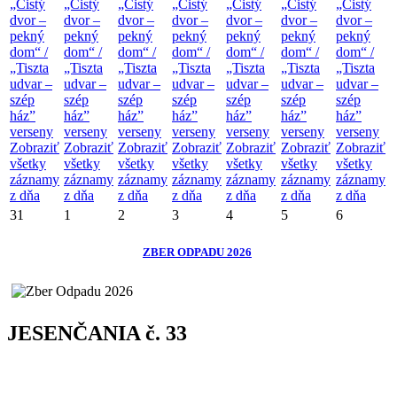
„Čistý
„Čistý
„Čistý
„Čistý
„Čistý
„Čistý
„Čistý
dvor –
dvor –
dvor –
dvor –
dvor –
dvor –
dvor –
pekný
pekný
pekný
pekný
pekný
pekný
pekný
dom“ /
dom“ /
dom“ /
dom“ /
dom“ /
dom“ /
dom“ /
„Tiszta
„Tiszta
„Tiszta
„Tiszta
„Tiszta
„Tiszta
„Tiszta
udvar –
udvar –
udvar –
udvar –
udvar –
udvar –
udvar –
szép
szép
szép
szép
szép
szép
szép
ház”
ház”
ház”
ház”
ház”
ház”
ház”
verseny
verseny
verseny
verseny
verseny
verseny
verseny
Zobraziť
Zobraziť
Zobraziť
Zobraziť
Zobraziť
Zobraziť
Zobraziť
všetky
všetky
všetky
všetky
všetky
všetky
všetky
záznamy
záznamy
záznamy
záznamy
záznamy
záznamy
záznamy
z dňa
z dňa
z dňa
z dňa
z dňa
z dňa
z dňa
31
1
2
3
4
5
6
ZBER ODPADU 2026
JESENČANIA č. 33