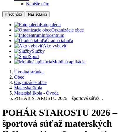
Napíšte nám
Předchozí
Následující
Fotogaléria
Organizácie obce
Infocentrum
Úradná tabuľa
Ako vybaviť
Služby
Šport
Mobilná aplikácia
Úvodná stránka
Obec
Organizácie obce
Materská škola
Materská škola - Óvoda
POHÁR STAROSTU 2026 – športová súťaž...
POHÁR STAROSTU 2026 –
športová súťaž materských