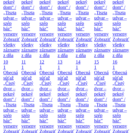
pekný
pekný
pekný
pekný
pekný
pekný
pekný
dom“ /
dom“ /
dom“ /
dom“ /
dom“ /
dom“ /
dom“ /
„Tiszta
„Tiszta
„Tiszta
„Tiszta
„Tiszta
„Tiszta
„Tiszta
udvar –
udvar –
udvar –
udvar –
udvar –
udvar –
udvar –
szép
szép
szép
szép
szép
szép
szép
ház”
ház”
ház”
ház”
ház”
ház”
ház”
verseny
verseny
verseny
verseny
verseny
verseny
verseny
Zobraziť
Zobraziť
Zobraziť
Zobraziť
Zobraziť
Zobraziť
Zobraziť
všetky
všetky
všetky
všetky
všetky
všetky
všetky
záznamy
záznamy
záznamy
záznamy
záznamy
záznamy
záznamy
z dňa
z dňa
z dňa
z dňa
z dňa
z dňa
z dňa
10
11
12
13
14
15
16
1
1
1
1
1
1
1
Obecná
Obecná
Obecná
Obecná
Obecná
Obecná
Obecná
súťaž
súťaž
súťaž
súťaž
súťaž
súťaž
súťaž
„Čistý
„Čistý
„Čistý
„Čistý
„Čistý
„Čistý
„Čistý
dvor –
dvor –
dvor –
dvor –
dvor –
dvor –
dvor –
pekný
pekný
pekný
pekný
pekný
pekný
pekný
dom“ /
dom“ /
dom“ /
dom“ /
dom“ /
dom“ /
dom“ /
„Tiszta
„Tiszta
„Tiszta
„Tiszta
„Tiszta
„Tiszta
„Tiszta
udvar –
udvar –
udvar –
udvar –
udvar –
udvar –
udvar –
szép
szép
szép
szép
szép
szép
szép
ház”
ház”
ház”
ház”
ház”
ház”
ház”
verseny
verseny
verseny
verseny
verseny
verseny
verseny
Zobraziť
Zobraziť
Zobraziť
Zobraziť
Zobraziť
Zobraziť
Zobraziť