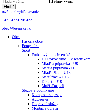
Hľadaný výraz
Hľadať
rozšírené vyhľadávanie
+421 47 56 98 422
obec@jesenske.sk
Obec
História obce
Fotogaléria
Šport
Futbalový klub Jesenské
100 rokov futbalu v Jesenskom
Mladšia prípravka - U9
Staršia prípravka - U11
Mladší žiaci - U13
Starší žiaci - U15
Dorast - U19
Muži -Dospelí
Služby a podnikanie
Kompas s.r.o.,r.s.p.
Autoservis
Dopravné služby
Montáž a oprava