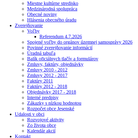
Miestne kultúrne stredisko
Medzinárodná spolupráca
Obecné noviny
Hlásenia obecného úradu
Zverejňovanie
Voľby
Referendum 4.7.2026
Spojené voľby do orgánov územnej samosprávy 2026
Povinné zverejňovanie informácií
Úradná tabuľa
Balík oficiálnych tlačív a formulárov
Zmluvy, faktúry, objednávky
Zmluvy 2010 - 2012
Zmluvy 2012 - 2017
Faktúry 2011
Faktúry 2012 - 2018
Objednávky 2017 - 2018
Interné predpisy
Zákazky s nízkou hodnotou
Rozpočet obce Jesenské
Udalosti v obci
Rozvojové aktivity
Zo života obce
Kalendár akcií
Kontakt