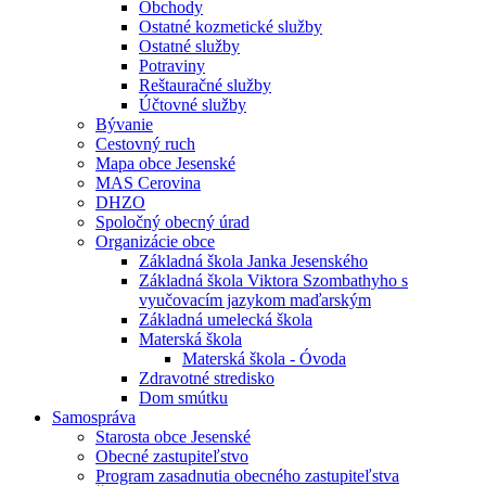
Obchody
Ostatné kozmetické služby
Ostatné služby
Potraviny
Reštauračné služby
Účtovné služby
Bývanie
Cestovný ruch
Mapa obce Jesenské
MAS Cerovina
DHZO
Spoločný obecný úrad
Organizácie obce
Základná škola Janka Jesenského
Základná škola Viktora Szombathyho s
vyučovacím jazykom maďarským
Základná umelecká škola
Materská škola
Materská škola - Óvoda
Zdravotné stredisko
Dom smútku
Samospráva
Starosta obce Jesenské
Obecné zastupiteľstvo
Program zasadnutia obecného zastupiteľstva