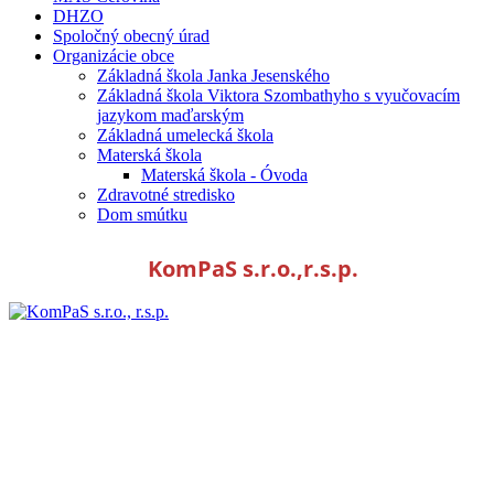
DHZO
Spoločný obecný úrad
Organizácie obce
Základná škola Janka Jesenského
Základná škola Viktora Szombathyho s vyučovacím
jazykom maďarským
Základná umelecká škola
Materská škola
Materská škola - Óvoda
Zdravotné stredisko
Dom smútku
KomPaS s.r.o.,r.s.p.