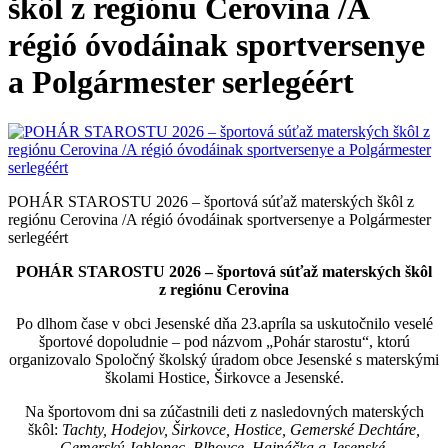
škôl z regiónu Cerovina /A
régió óvodáinak sportversenye
a Polgármester serlegéért
POHÁR STAROSTU 2026 – športová súťaž materských škôl z
regiónu Cerovina /A régió óvodáinak sportversenye a Polgármester
serlegéért
POHÁR STAROSTU 2026 – športová súťaž materských škôl
z regiónu Cerovina
Po dlhom čase v obci Jesenské dňa 23.apríla sa uskutočnilo veselé
športové dopoludnie – pod názvom „Pohár starostu“, ktorú
organizovalo Spoločný školský úradom obce Jesenské s materskými
školami Hostice, Širkovce a Jesenské.
Na športovom dni sa zúčastnili deti z nasledovných materských
škôl:
Tachty, Hodejov, Širkovce, Hostice, Gemerské Dechtáre,
Gemerský Jablonec, Blhovce, Hajnáčka a Jesenské
.