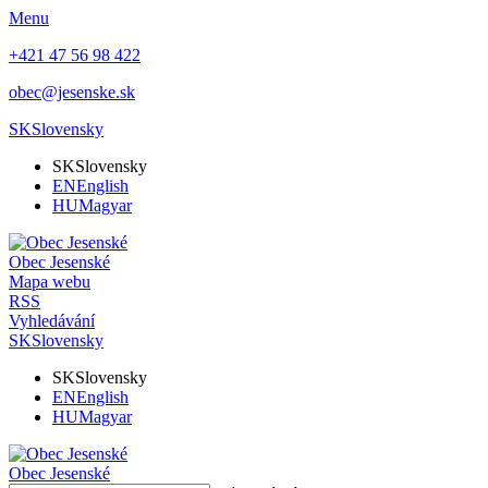
Menu
+421 47 56 98 422
obec@jesenske.sk
SK
Slovensky
SK
Slovensky
EN
English
HU
Magyar
Obec
Jesenské
Mapa webu
RSS
Vyhledávání
SK
Slovensky
SK
Slovensky
EN
English
HU
Magyar
Obec
Jesenské