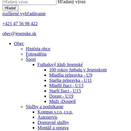
Hľadaný výraz
Hľadať
rozšírené vyhľadávanie
+421 47 56 98 422
obec@jesenske.sk
Obec
História obce
Fotogaléria
Šport
Futbalový klub Jesenské
100 rokov futbalu v Jesenskom
Mladšia prípravka - U9
Staršia prípravka - U11
Mladší žiaci - U13
Starší žiaci - U15
Dorast - U19
Muži -Dospelí
Služby a podnikanie
Kompas s.r.o.,r.s.p.
Autoservis
Dopravné služby
Montáž a oprava