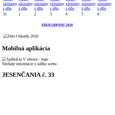
záznamy
záznamy
záznamy
záznamy
záznamy
záznamy
záznamy
z dňa
z dňa
z dňa
z dňa
z dňa
z dňa
z dňa
31
1
2
3
4
5
6
ZBER ODPADU 2026
Mobilná aplikácia
Sledujte informácie z nášho webu
JESENČANIA č. 33