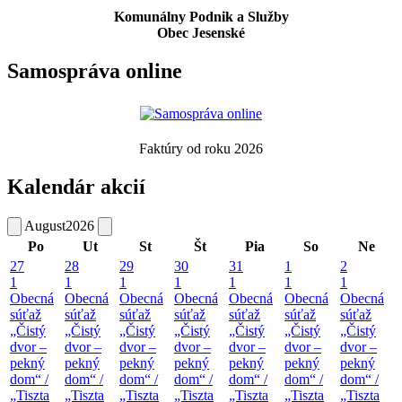
Komunálny Podnik a Služby
Obec Jesenské
Samospráva online
Faktúry od roku 2026
Kalendár akcií
August
2026
Po
Ut
St
Št
Pia
So
Ne
27
28
29
30
31
1
2
1
1
1
1
1
1
1
Obecná
Obecná
Obecná
Obecná
Obecná
Obecná
Obecná
súťaž
súťaž
súťaž
súťaž
súťaž
súťaž
súťaž
„Čistý
„Čistý
„Čistý
„Čistý
„Čistý
„Čistý
„Čistý
dvor –
dvor –
dvor –
dvor –
dvor –
dvor –
dvor –
pekný
pekný
pekný
pekný
pekný
pekný
pekný
dom“ /
dom“ /
dom“ /
dom“ /
dom“ /
dom“ /
dom“ /
„Tiszta
„Tiszta
„Tiszta
„Tiszta
„Tiszta
„Tiszta
„Tiszta