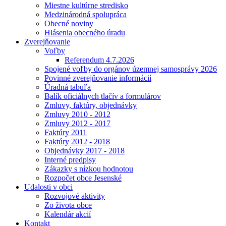
Miestne kultúrne stredisko
Medzinárodná spolupráca
Obecné noviny
Hlásenia obecného úradu
Zverejňovanie
Voľby
Referendum 4.7.2026
Spojené voľby do orgánov územnej samosprávy 2026
Povinné zverejňovanie informácií
Úradná tabuľa
Balík oficiálnych tlačív a formulárov
Zmluvy, faktúry, objednávky
Zmluvy 2010 - 2012
Zmluvy 2012 - 2017
Faktúry 2011
Faktúry 2012 - 2018
Objednávky 2017 - 2018
Interné predpisy
Zákazky s nízkou hodnotou
Rozpočet obce Jesenské
Udalosti v obci
Rozvojové aktivity
Zo života obce
Kalendár akcií
Kontakt