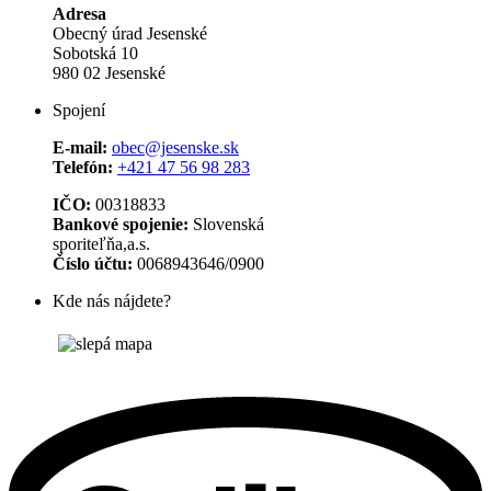
Adresa
Obecný úrad Jesenské
Sobotská 10
980 02 Jesenské
Spojení
E-mail:
obec@jesenske.sk
Telefón:
+421 47 56 98 283
IČO:
00318833
Bankové spojenie:
Slovenská
sporiteľňa,a.s.
Číslo účtu:
0068943646/0900
Kde nás nájdete?