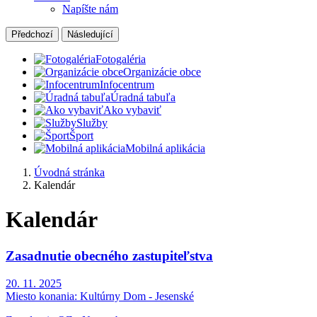
Napíšte nám
Předchozí
Následující
Fotogaléria
Organizácie obce
Infocentrum
Úradná tabuľa
Ako vybaviť
Služby
Šport
Mobilná aplikácia
Úvodná stránka
Kalendár
Kalendár
Zasadnutie obecného zastupiteľstva
20. 11. 2025
Miesto konania:
Kultúrny Dom - Jesenské