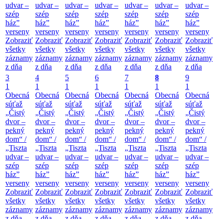
udvar –
udvar –
udvar –
udvar –
udvar –
udvar –
udvar –
szép
szép
szép
szép
szép
szép
szép
ház”
ház”
ház”
ház”
ház”
ház”
ház”
verseny
verseny
verseny
verseny
verseny
verseny
verseny
Zobraziť
Zobraziť
Zobraziť
Zobraziť
Zobraziť
Zobraziť
Zobraziť
všetky
všetky
všetky
všetky
všetky
všetky
všetky
záznamy
záznamy
záznamy
záznamy
záznamy
záznamy
záznamy
z dňa
z dňa
z dňa
z dňa
z dňa
z dňa
z dňa
3
4
5
6
7
8
9
1
1
1
1
1
1
1
Obecná
Obecná
Obecná
Obecná
Obecná
Obecná
Obecná
súťaž
súťaž
súťaž
súťaž
súťaž
súťaž
súťaž
„Čistý
„Čistý
„Čistý
„Čistý
„Čistý
„Čistý
„Čistý
dvor –
dvor –
dvor –
dvor –
dvor –
dvor –
dvor –
pekný
pekný
pekný
pekný
pekný
pekný
pekný
dom“ /
dom“ /
dom“ /
dom“ /
dom“ /
dom“ /
dom“ /
„Tiszta
„Tiszta
„Tiszta
„Tiszta
„Tiszta
„Tiszta
„Tiszta
udvar –
udvar –
udvar –
udvar –
udvar –
udvar –
udvar –
szép
szép
szép
szép
szép
szép
szép
ház”
ház”
ház”
ház”
ház”
ház”
ház”
verseny
verseny
verseny
verseny
verseny
verseny
verseny
Zobraziť
Zobraziť
Zobraziť
Zobraziť
Zobraziť
Zobraziť
Zobraziť
všetky
všetky
všetky
všetky
všetky
všetky
všetky
záznamy
záznamy
záznamy
záznamy
záznamy
záznamy
záznamy
z dňa
z dňa
z dňa
z dňa
z dňa
z dňa
z dňa