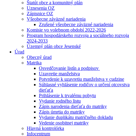
Štatút obce a komunitný plán
Uznesenia OZ
Zápisnice OZ
Všeobecne záväzné nariadenia
Zrušené všeobecne záväzné nariadenia
Komisie vo volebnom období 2022-2026
Program hospodárskeho rozvoja a sociálneho rozvoja
2024-2033
Územný plán obce Jesenské
Úrad
Obecný úrad
Matrika
Osvedčovanie listín a podpisov
Uzavretie manželstva
Potvrdenie k uzavretiu manželstva v cudzine
Súhlasné vyhlásenie rodičov o určení otcovstva
dieťaťa
Prihlásenie k trvalému pobytu
Vydanie rodného listu
Zápis narodenia dieťaťa do matriky
Zápis úmrtia do matriky
Vydanie duplikátu matričného dokladu
Vedenie osobitnej matriky
Hlavná kontrolórka
Infocentrum