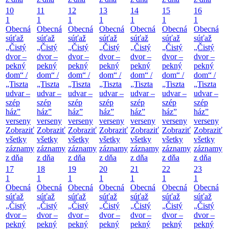
10
11
12
13
14
15
16
1
1
1
1
1
1
1
Obecná
Obecná
Obecná
Obecná
Obecná
Obecná
Obecná
súťaž
súťaž
súťaž
súťaž
súťaž
súťaž
súťaž
„Čistý
„Čistý
„Čistý
„Čistý
„Čistý
„Čistý
„Čistý
dvor –
dvor –
dvor –
dvor –
dvor –
dvor –
dvor –
pekný
pekný
pekný
pekný
pekný
pekný
pekný
dom“ /
dom“ /
dom“ /
dom“ /
dom“ /
dom“ /
dom“ /
„Tiszta
„Tiszta
„Tiszta
„Tiszta
„Tiszta
„Tiszta
„Tiszta
udvar –
udvar –
udvar –
udvar –
udvar –
udvar –
udvar –
szép
szép
szép
szép
szép
szép
szép
ház”
ház”
ház”
ház”
ház”
ház”
ház”
verseny
verseny
verseny
verseny
verseny
verseny
verseny
Zobraziť
Zobraziť
Zobraziť
Zobraziť
Zobraziť
Zobraziť
Zobraziť
všetky
všetky
všetky
všetky
všetky
všetky
všetky
záznamy
záznamy
záznamy
záznamy
záznamy
záznamy
záznamy
z dňa
z dňa
z dňa
z dňa
z dňa
z dňa
z dňa
17
18
19
20
21
22
23
1
1
1
1
1
1
1
Obecná
Obecná
Obecná
Obecná
Obecná
Obecná
Obecná
súťaž
súťaž
súťaž
súťaž
súťaž
súťaž
súťaž
„Čistý
„Čistý
„Čistý
„Čistý
„Čistý
„Čistý
„Čistý
dvor –
dvor –
dvor –
dvor –
dvor –
dvor –
dvor –
pekný
pekný
pekný
pekný
pekný
pekný
pekný