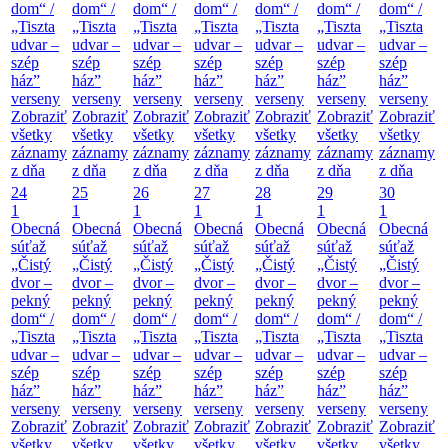
dom“ /
dom“ /
dom“ /
dom“ /
dom“ /
dom“ /
dom“ /
„Tiszta
„Tiszta
„Tiszta
„Tiszta
„Tiszta
„Tiszta
„Tiszta
udvar –
udvar –
udvar –
udvar –
udvar –
udvar –
udvar –
szép
szép
szép
szép
szép
szép
szép
ház”
ház”
ház”
ház”
ház”
ház”
ház”
verseny
verseny
verseny
verseny
verseny
verseny
verseny
Zobraziť
Zobraziť
Zobraziť
Zobraziť
Zobraziť
Zobraziť
Zobraziť
všetky
všetky
všetky
všetky
všetky
všetky
všetky
záznamy
záznamy
záznamy
záznamy
záznamy
záznamy
záznamy
z dňa
z dňa
z dňa
z dňa
z dňa
z dňa
z dňa
24
25
26
27
28
29
30
1
1
1
1
1
1
1
Obecná
Obecná
Obecná
Obecná
Obecná
Obecná
Obecná
súťaž
súťaž
súťaž
súťaž
súťaž
súťaž
súťaž
„Čistý
„Čistý
„Čistý
„Čistý
„Čistý
„Čistý
„Čistý
dvor –
dvor –
dvor –
dvor –
dvor –
dvor –
dvor –
pekný
pekný
pekný
pekný
pekný
pekný
pekný
dom“ /
dom“ /
dom“ /
dom“ /
dom“ /
dom“ /
dom“ /
„Tiszta
„Tiszta
„Tiszta
„Tiszta
„Tiszta
„Tiszta
„Tiszta
udvar –
udvar –
udvar –
udvar –
udvar –
udvar –
udvar –
szép
szép
szép
szép
szép
szép
szép
ház”
ház”
ház”
ház”
ház”
ház”
ház”
verseny
verseny
verseny
verseny
verseny
verseny
verseny
Zobraziť
Zobraziť
Zobraziť
Zobraziť
Zobraziť
Zobraziť
Zobraziť
všetky
všetky
všetky
všetky
všetky
všetky
všetky