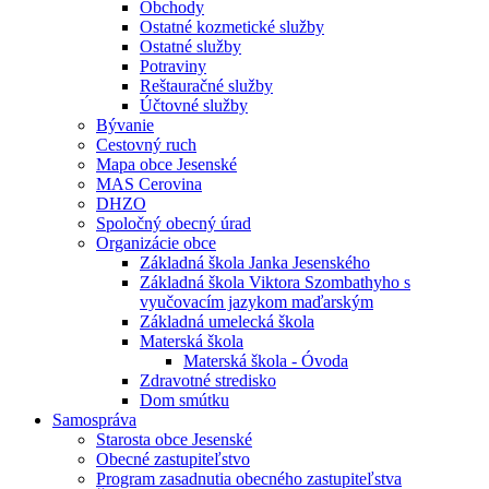
Obchody
Ostatné kozmetické služby
Ostatné služby
Potraviny
Reštauračné služby
Účtovné služby
Bývanie
Cestovný ruch
Mapa obce Jesenské
MAS Cerovina
DHZO
Spoločný obecný úrad
Organizácie obce
Základná škola Janka Jesenského
Základná škola Viktora Szombathyho s
vyučovacím jazykom maďarským
Základná umelecká škola
Materská škola
Materská škola - Óvoda
Zdravotné stredisko
Dom smútku
Samospráva
Starosta obce Jesenské
Obecné zastupiteľstvo
Program zasadnutia obecného zastupiteľstva