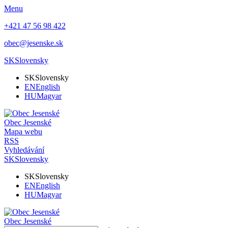
Menu
+421 47 56 98 422
obec@jesenske.sk
SK
Slovensky
SK
Slovensky
EN
English
HU
Magyar
Obec
Jesenské
Mapa webu
RSS
Vyhledávání
SK
Slovensky
SK
Slovensky
EN
English
HU
Magyar
Obec
Jesenské