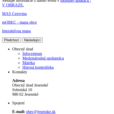
Sledujte informácie z nášho webu v
mobilnej aplikácii -
V OBRAZE.
MAS Cerovina
mOBEC - mapa obce
Interaktívna mapa
Předchozí
Následující
Obecný úrad
Infocentrum
Medzinárodná spolupráca
Matrika
Hlavná kontrolórka
Kontakty
Adresa
Obecný úrad Jesenské
Sobotská 10
980 02 Jesenské
Spojení
E-mail:
obec@jesenske.sk