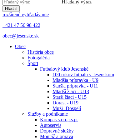
Hľadaný výraz
Hľadať
rozšírené vyhľadávanie
+421 47 56 98 422
obec@jesenske.sk
Obec
História obce
Fotogaléria
Šport
Futbalový klub Jesenské
100 rokov futbalu v Jesenskom
Mladšia prípravka - U9
Staršia prípravka - U11
Mladší žiaci - U13
Starší žiaci - U15
Dorast - U19
Muži -Dospelí
Služby a podnikanie
Kompas s.r.o.,r.s.p.
Autoservis
Dopravné služby
Montáž a oprava