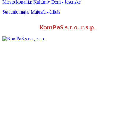
Miesto konania:
Kultúrny Dom - Jesenské
Stavanie mája/ Májusfa - állítás
KomPaS s.r.o.,r.s.p.