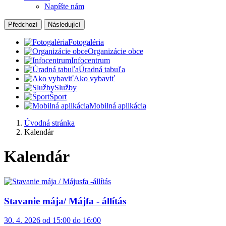
Napíšte nám
Předchozí
Následující
Fotogaléria
Organizácie obce
Infocentrum
Úradná tabuľa
Ako vybaviť
Služby
Šport
Mobilná aplikácia
Úvodná stránka
Kalendár
Kalendár
Stavanie mája/ Májfa - állítás
30. 4. 2026 od 15:00 do 16:00