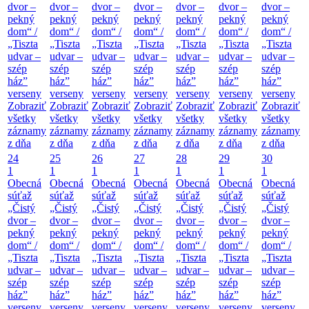
dvor –
dvor –
dvor –
dvor –
dvor –
dvor –
dvor –
pekný
pekný
pekný
pekný
pekný
pekný
pekný
dom“ /
dom“ /
dom“ /
dom“ /
dom“ /
dom“ /
dom“ /
„Tiszta
„Tiszta
„Tiszta
„Tiszta
„Tiszta
„Tiszta
„Tiszta
udvar –
udvar –
udvar –
udvar –
udvar –
udvar –
udvar –
szép
szép
szép
szép
szép
szép
szép
ház”
ház”
ház”
ház”
ház”
ház”
ház”
verseny
verseny
verseny
verseny
verseny
verseny
verseny
Zobraziť
Zobraziť
Zobraziť
Zobraziť
Zobraziť
Zobraziť
Zobraziť
všetky
všetky
všetky
všetky
všetky
všetky
všetky
záznamy
záznamy
záznamy
záznamy
záznamy
záznamy
záznamy
z dňa
z dňa
z dňa
z dňa
z dňa
z dňa
z dňa
24
25
26
27
28
29
30
1
1
1
1
1
1
1
Obecná
Obecná
Obecná
Obecná
Obecná
Obecná
Obecná
súťaž
súťaž
súťaž
súťaž
súťaž
súťaž
súťaž
„Čistý
„Čistý
„Čistý
„Čistý
„Čistý
„Čistý
„Čistý
dvor –
dvor –
dvor –
dvor –
dvor –
dvor –
dvor –
pekný
pekný
pekný
pekný
pekný
pekný
pekný
dom“ /
dom“ /
dom“ /
dom“ /
dom“ /
dom“ /
dom“ /
„Tiszta
„Tiszta
„Tiszta
„Tiszta
„Tiszta
„Tiszta
„Tiszta
udvar –
udvar –
udvar –
udvar –
udvar –
udvar –
udvar –
szép
szép
szép
szép
szép
szép
szép
ház”
ház”
ház”
ház”
ház”
ház”
ház”
verseny
verseny
verseny
verseny
verseny
verseny
verseny