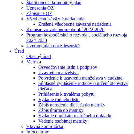
Štatút obce a komunitný plán
Uznesenia OZ
Zápisnice OZ
Všeobecne záväzné nariadenia
Zrušené všeobecne záväzné nariadenia
Komisie vo volebnom období 2022-2026
Program hospodárskeho rozvoja a sociálneho rozvoja
2024-2033
Územný plán obce Jesenské
Úrad
Obecný úrad
Matrika
Osvedčovanie listín a podpisov
Uzavretie manželstva
Potvrdenie k uzavretiu manželstva v cudzine
Súhlasné vyhlásenie rodičov o určení otcovstva
dieťaťa
Prihlásenie k trvalému pobytu
Vydanie rodného listu
Zápis narodenia dieťaťa do matriky
Zápis úmrtia do matriky
Vydanie duplikátu matričného dokladu
Vedenie osobitnej matriky
Hlavná kontrolórka
Infocentrum