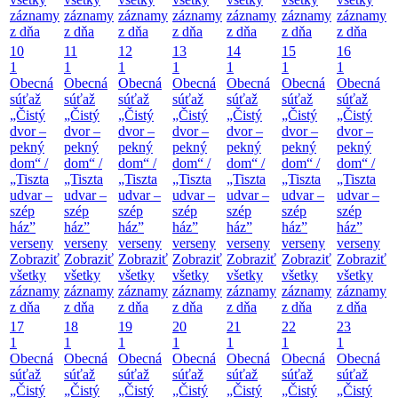
záznamy
záznamy
záznamy
záznamy
záznamy
záznamy
záznamy
z dňa
z dňa
z dňa
z dňa
z dňa
z dňa
z dňa
10
11
12
13
14
15
16
1
1
1
1
1
1
1
Obecná
Obecná
Obecná
Obecná
Obecná
Obecná
Obecná
súťaž
súťaž
súťaž
súťaž
súťaž
súťaž
súťaž
„Čistý
„Čistý
„Čistý
„Čistý
„Čistý
„Čistý
„Čistý
dvor –
dvor –
dvor –
dvor –
dvor –
dvor –
dvor –
pekný
pekný
pekný
pekný
pekný
pekný
pekný
dom“ /
dom“ /
dom“ /
dom“ /
dom“ /
dom“ /
dom“ /
„Tiszta
„Tiszta
„Tiszta
„Tiszta
„Tiszta
„Tiszta
„Tiszta
udvar –
udvar –
udvar –
udvar –
udvar –
udvar –
udvar –
szép
szép
szép
szép
szép
szép
szép
ház”
ház”
ház”
ház”
ház”
ház”
ház”
verseny
verseny
verseny
verseny
verseny
verseny
verseny
Zobraziť
Zobraziť
Zobraziť
Zobraziť
Zobraziť
Zobraziť
Zobraziť
všetky
všetky
všetky
všetky
všetky
všetky
všetky
záznamy
záznamy
záznamy
záznamy
záznamy
záznamy
záznamy
z dňa
z dňa
z dňa
z dňa
z dňa
z dňa
z dňa
17
18
19
20
21
22
23
1
1
1
1
1
1
1
Obecná
Obecná
Obecná
Obecná
Obecná
Obecná
Obecná
súťaž
súťaž
súťaž
súťaž
súťaž
súťaž
súťaž
„Čistý
„Čistý
„Čistý
„Čistý
„Čistý
„Čistý
„Čistý