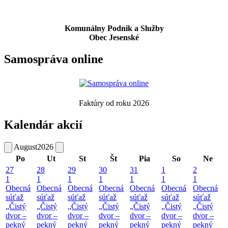
Komunálny Podnik a Služby
Obec Jesenské
Samospráva online
Faktúry od roku 2026
Kalendár akcií
August
2026
Po
Ut
St
Št
Pia
So
Ne
27
28
29
30
31
1
2
1
1
1
1
1
1
1
Obecná
Obecná
Obecná
Obecná
Obecná
Obecná
Obecná
súťaž
súťaž
súťaž
súťaž
súťaž
súťaž
súťaž
„Čistý
„Čistý
„Čistý
„Čistý
„Čistý
„Čistý
„Čistý
dvor –
dvor –
dvor –
dvor –
dvor –
dvor –
dvor –
pekný
pekný
pekný
pekný
pekný
pekný
pekný