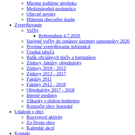
Miestne kultúrne stredisko
Medzinárodná spolupráca
Obecné noviny
Hlásenia obecného úradu
Zverejňovanie
Voľby
Referendum 4.7.2026
Spojené voľby do orgánov územnej samosprávy 2026
Povinné zverejňovanie informácií
Úradná tabuľa
Balík oficiálnych tlačív a formulárov
Zmluvy, faktúry, objednávky
Zmluvy 2010 - 2012
Zmluvy 2012 - 2017
Faktúry 2011
Faktúry 2012 - 2018
Objednávky 2017 - 2018
Interné predpisy
Zákazky s nízkou hodnotou
Rozpočet obce Jesenské
Udalosti v obci
Rozvojové aktivity
Zo života obce
Kalendár akcií
Kontakt