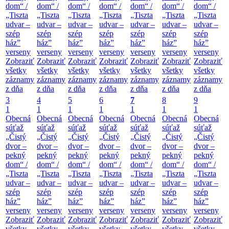
dom“ /
dom“ /
dom“ /
dom“ /
dom“ /
dom“ /
dom“ /
„Tiszta
„Tiszta
„Tiszta
„Tiszta
„Tiszta
„Tiszta
„Tiszta
udvar –
udvar –
udvar –
udvar –
udvar –
udvar –
udvar –
szép
szép
szép
szép
szép
szép
szép
ház”
ház”
ház”
ház”
ház”
ház”
ház”
verseny
verseny
verseny
verseny
verseny
verseny
verseny
Zobraziť
Zobraziť
Zobraziť
Zobraziť
Zobraziť
Zobraziť
Zobraziť
všetky
všetky
všetky
všetky
všetky
všetky
všetky
záznamy
záznamy
záznamy
záznamy
záznamy
záznamy
záznamy
z dňa
z dňa
z dňa
z dňa
z dňa
z dňa
z dňa
3
4
5
6
7
8
9
1
1
1
1
1
1
1
Obecná
Obecná
Obecná
Obecná
Obecná
Obecná
Obecná
súťaž
súťaž
súťaž
súťaž
súťaž
súťaž
súťaž
„Čistý
„Čistý
„Čistý
„Čistý
„Čistý
„Čistý
„Čistý
dvor –
dvor –
dvor –
dvor –
dvor –
dvor –
dvor –
pekný
pekný
pekný
pekný
pekný
pekný
pekný
dom“ /
dom“ /
dom“ /
dom“ /
dom“ /
dom“ /
dom“ /
„Tiszta
„Tiszta
„Tiszta
„Tiszta
„Tiszta
„Tiszta
„Tiszta
udvar –
udvar –
udvar –
udvar –
udvar –
udvar –
udvar –
szép
szép
szép
szép
szép
szép
szép
ház”
ház”
ház”
ház”
ház”
ház”
ház”
verseny
verseny
verseny
verseny
verseny
verseny
verseny
Zobraziť
Zobraziť
Zobraziť
Zobraziť
Zobraziť
Zobraziť
Zobraziť
všetky
všetky
všetky
všetky
všetky
všetky
všetky