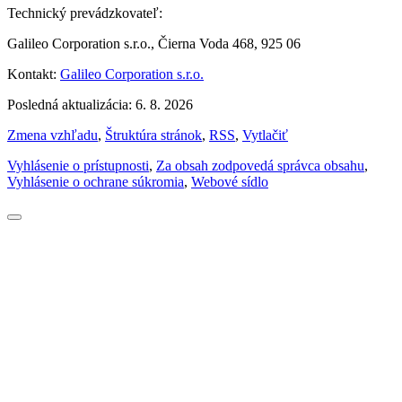
Technický prevádzkovateľ:
Galileo Corporation s.r.o., Čierna Voda 468, 925 06
Kontakt:
Galileo Corporation s.r.o.
Posledná aktualizácia: 6. 8. 2026
Zmena vzhľadu
,
Štruktúra stránok
,
RSS
,
Vytlačiť
Vyhlásenie o prístupnosti
,
Za obsah zodpovedá správca obsahu
,
Vyhlásenie o ochrane súkromia
,
Webové sídlo