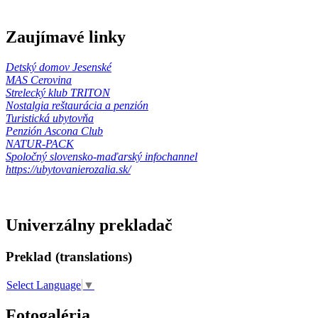
Zaujímavé linky
Detský domov Jesenské
MAS Cerovina
Strelecký klub TRITON
Nostalgia reštaurácia a penzión
Turistická ubytovňa
Penzión Ascona Club
NATUR-PACK
Spoločný slovensko-maďarský infochannel
https://ubytovanierozalia.sk/
Univerzálny prekladač
Preklad (translations)
Select Language
▼
Fotogaléria