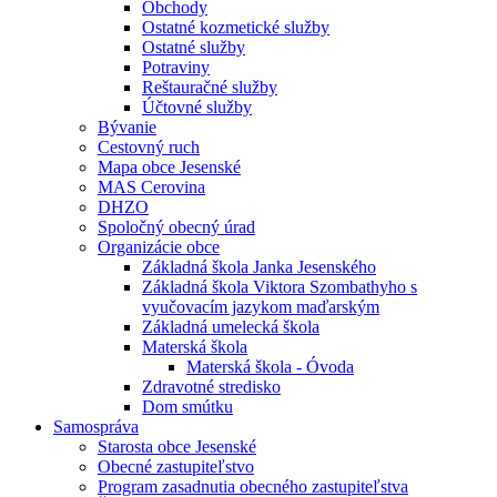
Obchody
Ostatné kozmetické služby
Ostatné služby
Potraviny
Reštauračné služby
Účtovné služby
Bývanie
Cestovný ruch
Mapa obce Jesenské
MAS Cerovina
DHZO
Spoločný obecný úrad
Organizácie obce
Základná škola Janka Jesenského
Základná škola Viktora Szombathyho s
vyučovacím jazykom maďarským
Základná umelecká škola
Materská škola
Materská škola - Óvoda
Zdravotné stredisko
Dom smútku
Samospráva
Starosta obce Jesenské
Obecné zastupiteľstvo
Program zasadnutia obecného zastupiteľstva