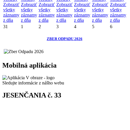
Zobraziť
Zobraziť
Zobraziť
Zobraziť
Zobraziť
Zobraziť
Zobraziť
všetky
všetky
všetky
všetky
všetky
všetky
všetky
záznamy
záznamy
záznamy
záznamy
záznamy
záznamy
záznamy
z dňa
z dňa
z dňa
z dňa
z dňa
z dňa
z dňa
31
1
2
3
4
5
6
ZBER ODPADU 2026
Mobilná aplikácia
Sledujte informácie z nášho webu
JESENČANIA č. 33