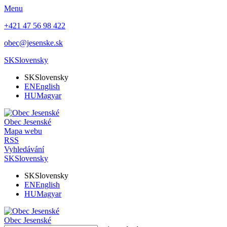
Menu
+421 47 56 98 422
obec@jesenske.sk
SK
Slovensky
SK
Slovensky
EN
English
HU
Magyar
Obec
Jesenské
Mapa webu
RSS
Vyhledávání
SK
Slovensky
SK
Slovensky
EN
English
HU
Magyar
Obec
Jesenské