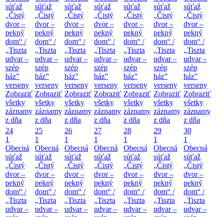
súťaž
súťaž
súťaž
súťaž
súťaž
súťaž
súťaž
„Čistý
„Čistý
„Čistý
„Čistý
„Čistý
„Čistý
„Čistý
dvor –
dvor –
dvor –
dvor –
dvor –
dvor –
dvor –
pekný
pekný
pekný
pekný
pekný
pekný
pekný
dom“ /
dom“ /
dom“ /
dom“ /
dom“ /
dom“ /
dom“ /
„Tiszta
„Tiszta
„Tiszta
„Tiszta
„Tiszta
„Tiszta
„Tiszta
udvar –
udvar –
udvar –
udvar –
udvar –
udvar –
udvar –
szép
szép
szép
szép
szép
szép
szép
ház”
ház”
ház”
ház”
ház”
ház”
ház”
verseny
verseny
verseny
verseny
verseny
verseny
verseny
Zobraziť
Zobraziť
Zobraziť
Zobraziť
Zobraziť
Zobraziť
Zobraziť
všetky
všetky
všetky
všetky
všetky
všetky
všetky
záznamy
záznamy
záznamy
záznamy
záznamy
záznamy
záznamy
z dňa
z dňa
z dňa
z dňa
z dňa
z dňa
z dňa
24
25
26
27
28
29
30
1
1
1
1
1
1
1
Obecná
Obecná
Obecná
Obecná
Obecná
Obecná
Obecná
súťaž
súťaž
súťaž
súťaž
súťaž
súťaž
súťaž
„Čistý
„Čistý
„Čistý
„Čistý
„Čistý
„Čistý
„Čistý
dvor –
dvor –
dvor –
dvor –
dvor –
dvor –
dvor –
pekný
pekný
pekný
pekný
pekný
pekný
pekný
dom“ /
dom“ /
dom“ /
dom“ /
dom“ /
dom“ /
dom“ /
„Tiszta
„Tiszta
„Tiszta
„Tiszta
„Tiszta
„Tiszta
„Tiszta
udvar –
udvar –
udvar –
udvar –
udvar –
udvar –
udvar –