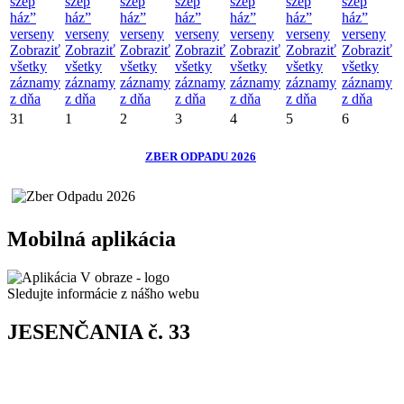
szép
szép
szép
szép
szép
szép
szép
ház”
ház”
ház”
ház”
ház”
ház”
ház”
verseny
verseny
verseny
verseny
verseny
verseny
verseny
Zobraziť
Zobraziť
Zobraziť
Zobraziť
Zobraziť
Zobraziť
Zobraziť
všetky
všetky
všetky
všetky
všetky
všetky
všetky
záznamy
záznamy
záznamy
záznamy
záznamy
záznamy
záznamy
z dňa
z dňa
z dňa
z dňa
z dňa
z dňa
z dňa
31
1
2
3
4
5
6
ZBER ODPADU 2026
Mobilná aplikácia
Sledujte informácie z nášho webu
JESENČANIA č. 33