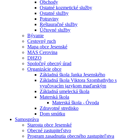
Obchody
Ostatné kozmetické služby
Ostatné služby
Potraviny
Reštauračné služby
Účtovné služby
Bývanie
Cestovný ruch
Mapa obce Jesenské
MAS Cerovina
DHZO
Spoločný obecný úrad
Organizácie obce
Základná škola Janka Jesenského
Základná škola Viktora Szombathyho s
vyučovacím jazykom maďarským
Základná umelecká škola
Materská škola
Materská škola - Óvoda
Zdravotné stredisko
Dom smútku
Samospráva
Starosta obce Jesenské
Obecné zastupiteľstvo
Program zasadnutia obecného zastupiteľstva