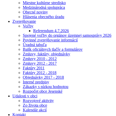
Miestne kultúrne stredisko
Medzinárodná spolupráca
Obecné noviny
Hlásenia obecného úradu
Zverejňovanie
Voľby
Referendum 4.7.2026
Spojené voľby do orgánov územnej samosprávy 2026
Povinné zverejňovanie informácií
Úradná tabuľa
Balík oficiálnych tlačív a formulárov
Zmluvy, faktúry, objednávky
Zmluvy 2010 - 2012
Zmluvy 2012 - 2017
Faktúry 2011
Faktúry 2012 - 2018
Objednávky 2017 - 2018
Interné predpisy
Zákazky s nízkou hodnotou
Rozpočet obce Jesenské
Udalosti v obci
Rozvojové aktivity
Zo života obce
Kalendár akcií
Kontakt