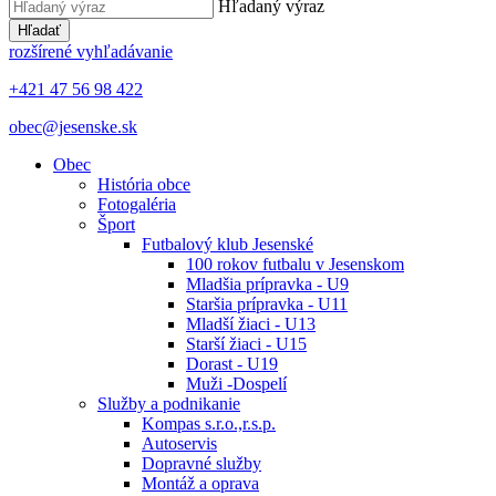
Hľadaný výraz
Hľadať
rozšírené vyhľadávanie
+421 47 56 98 422
obec@jesenske.sk
Obec
História obce
Fotogaléria
Šport
Futbalový klub Jesenské
100 rokov futbalu v Jesenskom
Mladšia prípravka - U9
Staršia prípravka - U11
Mladší žiaci - U13
Starší žiaci - U15
Dorast - U19
Muži -Dospelí
Služby a podnikanie
Kompas s.r.o.,r.s.p.
Autoservis
Dopravné služby
Montáž a oprava