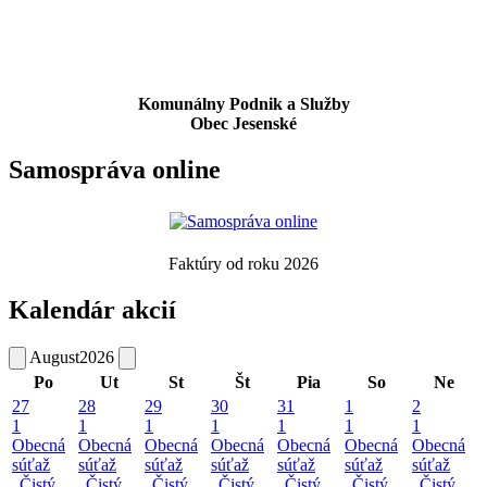
Komunálny Podnik a Služby
Obec Jesenské
Samospráva online
Faktúry od roku 2026
Kalendár akcií
August
2026
Po
Ut
St
Št
Pia
So
Ne
27
28
29
30
31
1
2
1
1
1
1
1
1
1
Obecná
Obecná
Obecná
Obecná
Obecná
Obecná
Obecná
súťaž
súťaž
súťaž
súťaž
súťaž
súťaž
súťaž
„Čistý
„Čistý
„Čistý
„Čistý
„Čistý
„Čistý
„Čistý