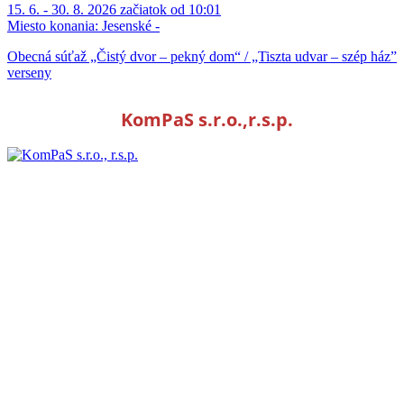
15. 6. - 30. 8. 2026 začiatok od 10:01
Miesto konania:
Jesenské -
Obecná súťaž „Čistý dvor – pekný dom“ / „Tiszta udvar – szép ház”
verseny
KomPaS s.r.o.,r.s.p.