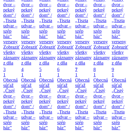
dvor –
dvor –
dvor –
dvor –
dvor –
dvor –
dvor –
pekný
pekný
pekný
pekný
pekný
pekný
pekný
dom“ /
dom“ /
dom“ /
dom“ /
dom“ /
dom“ /
dom“ /
„Tiszta
„Tiszta
„Tiszta
„Tiszta
„Tiszta
„Tiszta
„Tiszta
udvar –
udvar –
udvar –
udvar –
udvar –
udvar –
udvar –
szép
szép
szép
szép
szép
szép
szép
ház”
ház”
ház”
ház”
ház”
ház”
ház”
verseny
verseny
verseny
verseny
verseny
verseny
verseny
Zobraziť
Zobraziť
Zobraziť
Zobraziť
Zobraziť
Zobraziť
Zobraziť
všetky
všetky
všetky
všetky
všetky
všetky
všetky
záznamy
záznamy
záznamy
záznamy
záznamy
záznamy
záznamy
z dňa
z dňa
z dňa
z dňa
z dňa
z dňa
z dňa
3
4
5
6
7
8
9
1
1
1
1
1
1
1
Obecná
Obecná
Obecná
Obecná
Obecná
Obecná
Obecná
súťaž
súťaž
súťaž
súťaž
súťaž
súťaž
súťaž
„Čistý
„Čistý
„Čistý
„Čistý
„Čistý
„Čistý
„Čistý
dvor –
dvor –
dvor –
dvor –
dvor –
dvor –
dvor –
pekný
pekný
pekný
pekný
pekný
pekný
pekný
dom“ /
dom“ /
dom“ /
dom“ /
dom“ /
dom“ /
dom“ /
„Tiszta
„Tiszta
„Tiszta
„Tiszta
„Tiszta
„Tiszta
„Tiszta
udvar –
udvar –
udvar –
udvar –
udvar –
udvar –
udvar –
szép
szép
szép
szép
szép
szép
szép
ház”
ház”
ház”
ház”
ház”
ház”
ház”