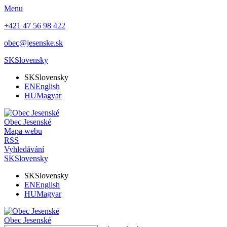
Menu
+421 47 56 98 422
obec@jesenske.sk
SK
Slovensky
SK
Slovensky
EN
English
HU
Magyar
Obec
Jesenské
Mapa webu
RSS
Vyhledávání
SK
Slovensky
SK
Slovensky
EN
English
HU
Magyar
Obec
Jesenské