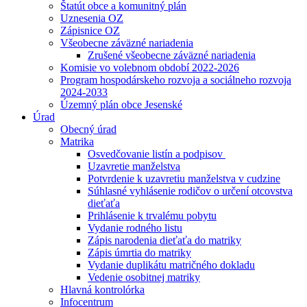
Štatút obce a komunitný plán
Uznesenia OZ
Zápisnice OZ
Všeobecne záväzné nariadenia
Zrušené všeobecne záväzné nariadenia
Komisie vo volebnom období 2022-2026
Program hospodárskeho rozvoja a sociálneho rozvoja
2024-2033
Územný plán obce Jesenské
Úrad
Obecný úrad
Matrika
Osvedčovanie listín a podpisov
Uzavretie manželstva
Potvrdenie k uzavretiu manželstva v cudzine
Súhlasné vyhlásenie rodičov o určení otcovstva
dieťaťa
Prihlásenie k trvalému pobytu
Vydanie rodného listu
Zápis narodenia dieťaťa do matriky
Zápis úmrtia do matriky
Vydanie duplikátu matričného dokladu
Vedenie osobitnej matriky
Hlavná kontrolórka
Infocentrum