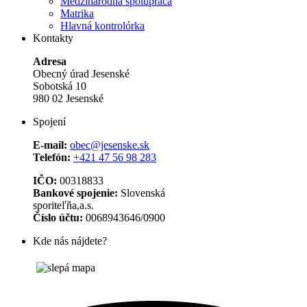
Medzinárodná spolupráca
Matrika
Hlavná kontrolórka
Kontakty
Adresa
Obecný úrad Jesenské
Sobotská 10
980 02 Jesenské
Spojení
E-mail:
obec@jesenske.sk
Telefón:
+421 47 56 98 283
IČO:
00318833
Bankové spojenie:
Slovenská
sporiteľňa,a.s.
Číslo účtu:
0068943646/0900
Kde nás nájdete?