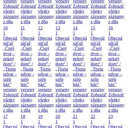
verseny
verseny
verseny
verseny
verseny
verseny
verseny
Zobraziť
Zobraziť
Zobraziť
Zobraziť
Zobraziť
Zobraziť
Zobraziť
všetky
všetky
všetky
všetky
všetky
všetky
všetky
záznamy
záznamy
záznamy
záznamy
záznamy
záznamy
záznamy
z dňa
z dňa
z dňa
z dňa
z dňa
z dňa
z dňa
10
11
12
13
14
15
16
1
1
1
1
1
1
1
Obecná
Obecná
Obecná
Obecná
Obecná
Obecná
Obecná
súťaž
súťaž
súťaž
súťaž
súťaž
súťaž
súťaž
„Čistý
„Čistý
„Čistý
„Čistý
„Čistý
„Čistý
„Čistý
dvor –
dvor –
dvor –
dvor –
dvor –
dvor –
dvor –
pekný
pekný
pekný
pekný
pekný
pekný
pekný
dom“ /
dom“ /
dom“ /
dom“ /
dom“ /
dom“ /
dom“ /
„Tiszta
„Tiszta
„Tiszta
„Tiszta
„Tiszta
„Tiszta
„Tiszta
udvar –
udvar –
udvar –
udvar –
udvar –
udvar –
udvar –
szép
szép
szép
szép
szép
szép
szép
ház”
ház”
ház”
ház”
ház”
ház”
ház”
verseny
verseny
verseny
verseny
verseny
verseny
verseny
Zobraziť
Zobraziť
Zobraziť
Zobraziť
Zobraziť
Zobraziť
Zobraziť
všetky
všetky
všetky
všetky
všetky
všetky
všetky
záznamy
záznamy
záznamy
záznamy
záznamy
záznamy
záznamy
z dňa
z dňa
z dňa
z dňa
z dňa
z dňa
z dňa
17
18
19
20
21
22
23
1
1
1
1
1
1
1
Obecná
Obecná
Obecná
Obecná
Obecná
Obecná
Obecná