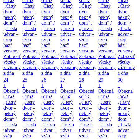
súťaž
súťaž
súťaž
súťaž
súťaž
súťaž
súťaž
„Čistý
„Čistý
„Čistý
„Čistý
„Čistý
„Čistý
„Čistý
dvor –
dvor –
dvor –
dvor –
dvor –
dvor –
dvor –
pekný
pekný
pekný
pekný
pekný
pekný
pekný
dom“ /
dom“ /
dom“ /
dom“ /
dom“ /
dom“ /
dom“ /
„Tiszta
„Tiszta
„Tiszta
„Tiszta
„Tiszta
„Tiszta
„Tiszta
udvar –
udvar –
udvar –
udvar –
udvar –
udvar –
udvar –
szép
szép
szép
szép
szép
szép
szép
ház”
ház”
ház”
ház”
ház”
ház”
ház”
verseny
verseny
verseny
verseny
verseny
verseny
verseny
Zobraziť
Zobraziť
Zobraziť
Zobraziť
Zobraziť
Zobraziť
Zobraziť
všetky
všetky
všetky
všetky
všetky
všetky
všetky
záznamy
záznamy
záznamy
záznamy
záznamy
záznamy
záznamy
z dňa
z dňa
z dňa
z dňa
z dňa
z dňa
z dňa
24
25
26
27
28
29
30
1
1
1
1
1
1
1
Obecná
Obecná
Obecná
Obecná
Obecná
Obecná
Obecná
súťaž
súťaž
súťaž
súťaž
súťaž
súťaž
súťaž
„Čistý
„Čistý
„Čistý
„Čistý
„Čistý
„Čistý
„Čistý
dvor –
dvor –
dvor –
dvor –
dvor –
dvor –
dvor –
pekný
pekný
pekný
pekný
pekný
pekný
pekný
dom“ /
dom“ /
dom“ /
dom“ /
dom“ /
dom“ /
dom“ /
„Tiszta
„Tiszta
„Tiszta
„Tiszta
„Tiszta
„Tiszta
„Tiszta
udvar –
udvar –
udvar –
udvar –
udvar –
udvar –
udvar –
szép
szép
szép
szép
szép
szép
szép