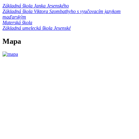
Základná škola Janka Jesenského
Základná škola Viktora Szombathyho s vyučovacím jazykom
maďarským
Materská škola
Základná umelecká škola Jesenské
Mapa