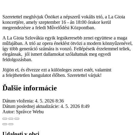
Szeretettel meghívjuk Önöket a népszerű vokális trió, a La Gioia
koncertjére, amely szeptember 16 - án 18:00 órakor kerül
megrendezésre a feledi Művelődési Központban.
A La Gioia Szlovákia egyik legsikeresebb zenei együttese a maga
műfajában. A trió az opera éneklést ötvözi a modern könnyűzenével,
így több generáció számára is vonzó. Fellépéseik érzelemmel teliek,
elegánsak, jól ismert dallamokat szólaltatnak meg egyedi
feldolgozásban.
Jöjjön el, és élvezze ezt a különleges zenei estét, valamint
a felejthetetlen hangulatot élőben. Szeretettel várjuk!
Ďalšie informácie
Dátum vloženia:
4. 5. 2026 8:36
Dátum poslednej aktualizácie:
4. 5. 2026 8:49
Autor:
Správce Webu
Udalosti v obci