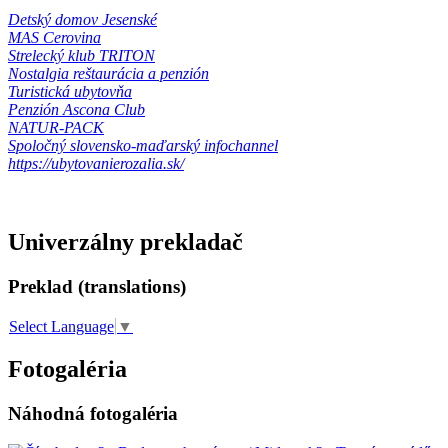
Detský domov Jesenské
MAS Cerovina
Strelecký klub TRITON
Nostalgia reštaurácia a penzión
Turistická ubytovňa
Penzión Ascona Club
NATUR-PACK
Spoločný slovensko-maďarský infochannel
https://ubytovanierozalia.sk/
Univerzálny prekladač
Preklad (translations)
Select Language
▼
Fotogaléria
Náhodná fotogaléria