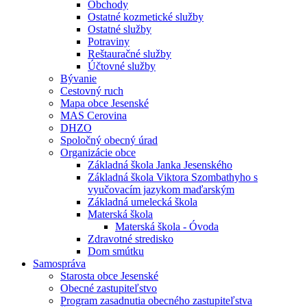
Obchody
Ostatné kozmetické služby
Ostatné služby
Potraviny
Reštauračné služby
Účtovné služby
Bývanie
Cestovný ruch
Mapa obce Jesenské
MAS Cerovina
DHZO
Spoločný obecný úrad
Organizácie obce
Základná škola Janka Jesenského
Základná škola Viktora Szombathyho s
vyučovacím jazykom maďarským
Základná umelecká škola
Materská škola
Materská škola - Óvoda
Zdravotné stredisko
Dom smútku
Samospráva
Starosta obce Jesenské
Obecné zastupiteľstvo
Program zasadnutia obecného zastupiteľstva