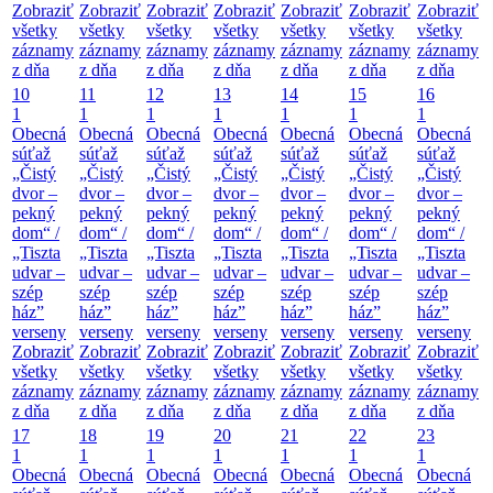
Zobraziť
Zobraziť
Zobraziť
Zobraziť
Zobraziť
Zobraziť
Zobraziť
všetky
všetky
všetky
všetky
všetky
všetky
všetky
záznamy
záznamy
záznamy
záznamy
záznamy
záznamy
záznamy
z dňa
z dňa
z dňa
z dňa
z dňa
z dňa
z dňa
10
11
12
13
14
15
16
1
1
1
1
1
1
1
Obecná
Obecná
Obecná
Obecná
Obecná
Obecná
Obecná
súťaž
súťaž
súťaž
súťaž
súťaž
súťaž
súťaž
„Čistý
„Čistý
„Čistý
„Čistý
„Čistý
„Čistý
„Čistý
dvor –
dvor –
dvor –
dvor –
dvor –
dvor –
dvor –
pekný
pekný
pekný
pekný
pekný
pekný
pekný
dom“ /
dom“ /
dom“ /
dom“ /
dom“ /
dom“ /
dom“ /
„Tiszta
„Tiszta
„Tiszta
„Tiszta
„Tiszta
„Tiszta
„Tiszta
udvar –
udvar –
udvar –
udvar –
udvar –
udvar –
udvar –
szép
szép
szép
szép
szép
szép
szép
ház”
ház”
ház”
ház”
ház”
ház”
ház”
verseny
verseny
verseny
verseny
verseny
verseny
verseny
Zobraziť
Zobraziť
Zobraziť
Zobraziť
Zobraziť
Zobraziť
Zobraziť
všetky
všetky
všetky
všetky
všetky
všetky
všetky
záznamy
záznamy
záznamy
záznamy
záznamy
záznamy
záznamy
z dňa
z dňa
z dňa
z dňa
z dňa
z dňa
z dňa
17
18
19
20
21
22
23
1
1
1
1
1
1
1
Obecná
Obecná
Obecná
Obecná
Obecná
Obecná
Obecná