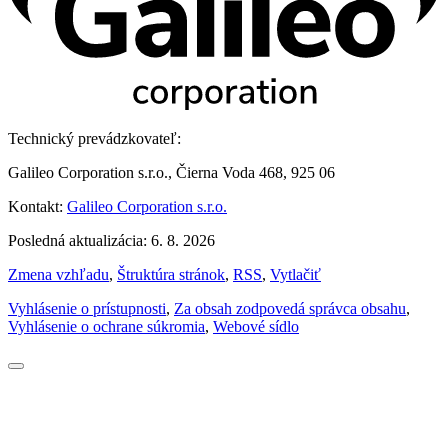
Technický prevádzkovateľ:
Galileo Corporation s.r.o., Čierna Voda 468, 925 06
Kontakt:
Galileo Corporation s.r.o.
Posledná aktualizácia: 6. 8. 2026
Zmena vzhľadu
,
Štruktúra stránok
,
RSS
,
Vytlačiť
Vyhlásenie o prístupnosti
,
Za obsah zodpovedá správca obsahu
,
Vyhlásenie o ochrane súkromia
,
Webové sídlo