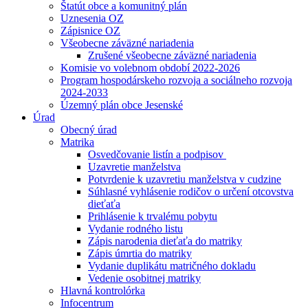
Štatút obce a komunitný plán
Uznesenia OZ
Zápisnice OZ
Všeobecne záväzné nariadenia
Zrušené všeobecne záväzné nariadenia
Komisie vo volebnom období 2022-2026
Program hospodárskeho rozvoja a sociálneho rozvoja
2024-2033
Územný plán obce Jesenské
Úrad
Obecný úrad
Matrika
Osvedčovanie listín a podpisov
Uzavretie manželstva
Potvrdenie k uzavretiu manželstva v cudzine
Súhlasné vyhlásenie rodičov o určení otcovstva
dieťaťa
Prihlásenie k trvalému pobytu
Vydanie rodného listu
Zápis narodenia dieťaťa do matriky
Zápis úmrtia do matriky
Vydanie duplikátu matričného dokladu
Vedenie osobitnej matriky
Hlavná kontrolórka
Infocentrum