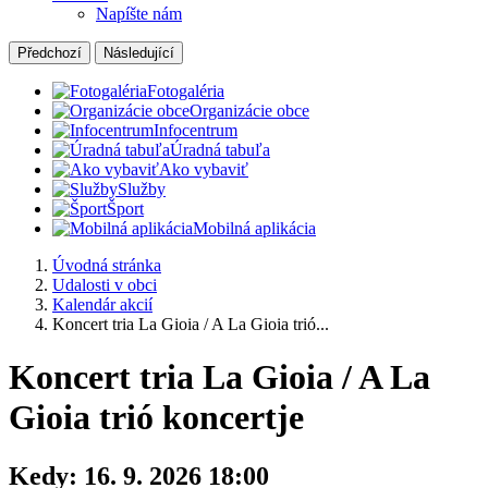
Napíšte nám
Předchozí
Následující
Fotogaléria
Organizácie obce
Infocentrum
Úradná tabuľa
Ako vybaviť
Služby
Šport
Mobilná aplikácia
Úvodná stránka
Udalosti v obci
Kalendár akcií
Koncert tria La Gioia / A La Gioia trió...
Koncert tria La Gioia / A La
Gioia trió koncertje
Kedy:
16. 9. 2026 18:00