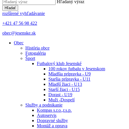
Hľadaný výraz
Hľadať
rozšírené vyhľadávanie
+421 47 56 98 422
obec@jesenske.sk
Obec
História obce
Fotogaléria
Šport
Futbalový klub Jesenské
100 rokov futbalu v Jesenskom
Mladšia prípravka - U9
Staršia prípravka - U11
Mladší žiaci - U13
Starší žiaci - U15
Dorast - U19
Muži -Dospelí
Služby a podnikanie
Kompas s.r.o.,r.s.p.
Autoservis
Dopravné služby
Montáž a oprava