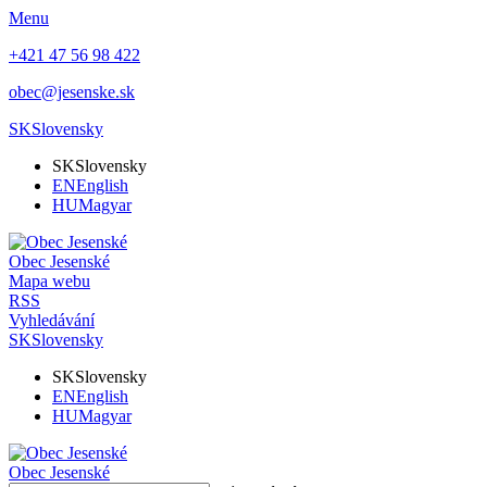
Menu
+421 47 56 98 422
obec@jesenske.sk
SK
Slovensky
SK
Slovensky
EN
English
HU
Magyar
Obec
Jesenské
Mapa webu
RSS
Vyhledávání
SK
Slovensky
SK
Slovensky
EN
English
HU
Magyar
Obec
Jesenské