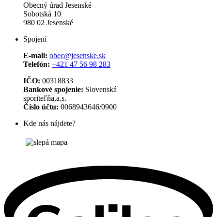
Obecný úrad Jesenské
Sobotská 10
980 02 Jesenské
Spojení
E-mail:
obec@jesenske.sk
Telefón:
+421 47 56 98 283
IČO:
00318833
Bankové spojenie:
Slovenská
sporiteľňa,a.s.
Číslo účtu:
0068943646/0900
Kde nás nájdete?