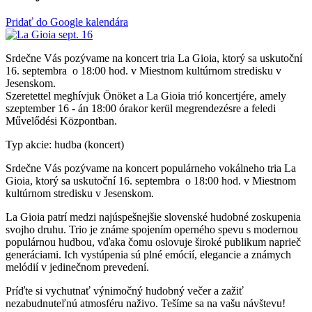
Pridať do Google kalendára
Srdečne Vás pozývame na koncert tria La Gioia, ktorý sa uskutoční
16. septembra o 18:00 hod. v Miestnom kultúrnom stredisku v
Jesenskom.
Szeretettel meghívjuk Önöket a La Gioia trió koncertjére, amely
szeptember 16 - án 18:00 órakor kerül megrendezésre a feledi
Művelődési Központban.
Typ akcie: hudba (koncert)
Srdečne Vás pozývame na koncert populárneho vokálneho tria La
Gioia, ktorý sa uskutoční 16. septembra o 18:00 hod. v Miestnom
kultúrnom stredisku v Jesenskom.
La Gioia patrí medzi najúspešnejšie slovenské hudobné zoskupenia
svojho druhu. Trio je známe spojením operného spevu s modernou
populárnou hudbou, vďaka čomu oslovuje široké publikum naprieč
generáciami. Ich vystúpenia sú plné emócií, elegancie a známych
melódií v jedinečnom prevedení.
Príďte si vychutnať výnimočný hudobný večer a zažiť
nezabudnuteľnú atmosféru naživo. Tešíme sa na vašu návštevu!