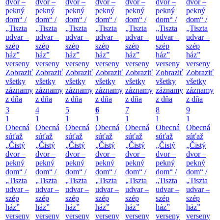
dvor –
dvor –
dvor –
dvor –
dvor –
dvor –
dvor –
pekný
pekný
pekný
pekný
pekný
pekný
pekný
dom“ /
dom“ /
dom“ /
dom“ /
dom“ /
dom“ /
dom“ /
„Tiszta
„Tiszta
„Tiszta
„Tiszta
„Tiszta
„Tiszta
„Tiszta
udvar –
udvar –
udvar –
udvar –
udvar –
udvar –
udvar –
szép
szép
szép
szép
szép
szép
szép
ház”
ház”
ház”
ház”
ház”
ház”
ház”
verseny
verseny
verseny
verseny
verseny
verseny
verseny
Zobraziť
Zobraziť
Zobraziť
Zobraziť
Zobraziť
Zobraziť
Zobraziť
všetky
všetky
všetky
všetky
všetky
všetky
všetky
záznamy
záznamy
záznamy
záznamy
záznamy
záznamy
záznamy
z dňa
z dňa
z dňa
z dňa
z dňa
z dňa
z dňa
3
4
5
6
7
8
9
1
1
1
1
1
1
1
Obecná
Obecná
Obecná
Obecná
Obecná
Obecná
Obecná
súťaž
súťaž
súťaž
súťaž
súťaž
súťaž
súťaž
„Čistý
„Čistý
„Čistý
„Čistý
„Čistý
„Čistý
„Čistý
dvor –
dvor –
dvor –
dvor –
dvor –
dvor –
dvor –
pekný
pekný
pekný
pekný
pekný
pekný
pekný
dom“ /
dom“ /
dom“ /
dom“ /
dom“ /
dom“ /
dom“ /
„Tiszta
„Tiszta
„Tiszta
„Tiszta
„Tiszta
„Tiszta
„Tiszta
udvar –
udvar –
udvar –
udvar –
udvar –
udvar –
udvar –
szép
szép
szép
szép
szép
szép
szép
ház”
ház”
ház”
ház”
ház”
ház”
ház”
verseny
verseny
verseny
verseny
verseny
verseny
verseny