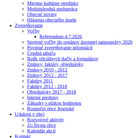
Miestne kultúrne stredisko
Medzinárodná spolupráca
Obecné noviny
Hlásenia obecného úradu
Zverejňovanie
Voľby
Referendum 4.7.2026
Spojené voľby do orgánov územnej samosprávy 2026
Povinné zverejňovanie informácií
Úradná tabuľa
Balík oficiálnych tlačív a formulárov
Zmluvy, faktúry, objednávky
Zmluvy 2010 - 2012
Zmluvy 2012 - 2017
Faktúry 2011
Faktúry 2012 - 2018
Objednávky 2017 - 2018
Interné predpisy
Zákazky s nízkou hodnotou
Rozpočet obce Jesenské
Udalosti v obci
Rozvojové aktivity
Zo života obce
Kalendár akcií
Kontakt