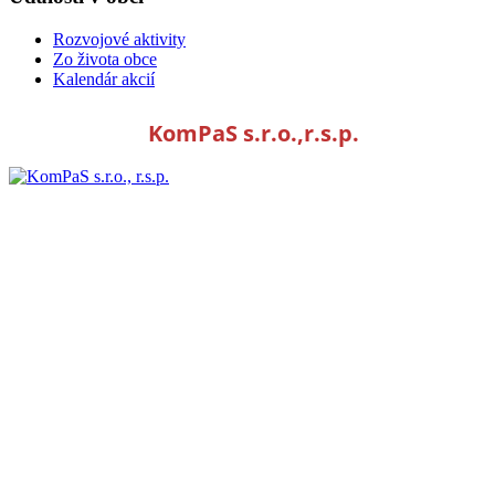
Rozvojové aktivity
Zo života obce
Kalendár akcií
KomPaS s.r.o.,r.s.p.