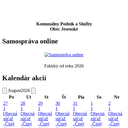
Komunálny Podnik a Služby
Obec Jesenské
Samospráva online
Faktúry od roku 2026
Kalendár akcií
August
2026
Po
Ut
St
Št
Pia
So
Ne
27
28
29
30
31
1
2
1
1
1
1
1
1
1
Obecná
Obecná
Obecná
Obecná
Obecná
Obecná
Obecná
súťaž
súťaž
súťaž
súťaž
súťaž
súťaž
súťaž
„Čistý
„Čistý
„Čistý
„Čistý
„Čistý
„Čistý
„Čistý