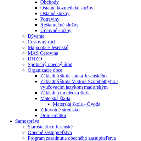
Obchody
Ostatné kozmetické služby
Ostatné služby
Potraviny
Reštauračné služby
Účtovné služby
Bývanie
Cestovný ruch
Mapa obce Jesenské
MAS Cerovina
DHZO
Spoločný obecný úrad
Organizácie obce
Základná škola Janka Jesenského
Základná škola Viktora Szombathyho s
vyučovacím jazykom maďarským
Základná umelecká škola
Materská škola
Materská škola - Óvoda
Zdravotné stredisko
Dom smútku
Samospráva
Starosta obce Jesenské
Obecné zastupiteľstvo
Program zasadnutia obecného zastupiteľstva