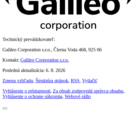
Technický prevádzkovateľ:
Galileo Corporation s.r.o., Čierna Voda 468, 925 06
Kontakt:
Galileo Corporation s.r.o.
Posledná aktualizácia: 6. 8. 2026
Zmena vzhľadu
,
Štruktúra stránok
,
RSS
,
Vytlačiť
Vyhlásenie o prístupnosti
,
Za obsah zodpovedá správca obsahu
,
Vyhlásenie o ochrane súkromia
,
Webové sídlo