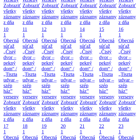
Zobraziť
Zobraziť
Zobraziť
Zobraziť
Zobraziť
Zobraziť
Zobraziť
všetky
všetky
všetky
všetky
všetky
všetky
všetky
záznamy
záznamy
záznamy
záznamy
záznamy
záznamy
záznamy
z dňa
z dňa
z dňa
z dňa
z dňa
z dňa
z dňa
10
11
12
13
14
15
16
1
1
1
1
1
1
1
Obecná
Obecná
Obecná
Obecná
Obecná
Obecná
Obecná
súťaž
súťaž
súťaž
súťaž
súťaž
súťaž
súťaž
„Čistý
„Čistý
„Čistý
„Čistý
„Čistý
„Čistý
„Čistý
dvor –
dvor –
dvor –
dvor –
dvor –
dvor –
dvor –
pekný
pekný
pekný
pekný
pekný
pekný
pekný
dom“ /
dom“ /
dom“ /
dom“ /
dom“ /
dom“ /
dom“ /
„Tiszta
„Tiszta
„Tiszta
„Tiszta
„Tiszta
„Tiszta
„Tiszta
udvar –
udvar –
udvar –
udvar –
udvar –
udvar –
udvar –
szép
szép
szép
szép
szép
szép
szép
ház”
ház”
ház”
ház”
ház”
ház”
ház”
verseny
verseny
verseny
verseny
verseny
verseny
verseny
Zobraziť
Zobraziť
Zobraziť
Zobraziť
Zobraziť
Zobraziť
Zobraziť
všetky
všetky
všetky
všetky
všetky
všetky
všetky
záznamy
záznamy
záznamy
záznamy
záznamy
záznamy
záznamy
z dňa
z dňa
z dňa
z dňa
z dňa
z dňa
z dňa
17
18
19
20
21
22
23
1
1
1
1
1
1
1
Obecná
Obecná
Obecná
Obecná
Obecná
Obecná
Obecná