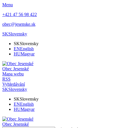
Menu
+421 47 56 98 422
obec@jesenske.sk
SK
Slovensky
SK
Slovensky
EN
English
HU
Magyar
Obec
Jesenské
Mapa webu
RSS
Vyhledávání
SK
Slovensky
SK
Slovensky
EN
English
HU
Magyar
Obec
Jesenské