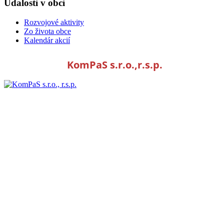
Udalosti v obci
Rozvojové aktivity
Zo života obce
Kalendár akcií
KomPaS s.r.o.,r.s.p.