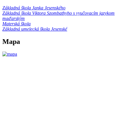
Základná škola Janka Jesenského
Základná škola Viktora Szombathyho s vyučovacím jazykom
maďarským
Materská škola
Základná umelecká škola Jesenské
Mapa