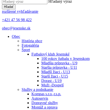
Hľadaný výraz
Hľadať
rozšírené vyhľadávanie
+421 47 56 98 422
obec@jesenske.sk
Obec
História obce
Fotogaléria
Šport
Futbalový klub Jesenské
100 rokov futbalu v Jesenskom
Mladšia prípravka - U9
Staršia prípravka - U11
Mladší žiaci - U13
Starší žiaci - U15
Dorast - U19
Muži -Dospelí
Služby a podnikanie
Kompas s.r.o.,r.s.p.
Autoservis
Dopravné služby
Montáž a oprava