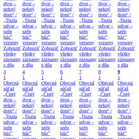
dvor –
dvor –
dvor –
dvor –
dvor –
dvor –
dvor –
pekný
pekný
pekný
pekný
pekný
pekný
pekný
dom“ /
dom“ /
dom“ /
dom“ /
dom“ /
dom“ /
dom“ /
„Tiszta
„Tiszta
„Tiszta
„Tiszta
„Tiszta
„Tiszta
„Tiszta
udvar –
udvar –
udvar –
udvar –
udvar –
udvar –
udvar –
szép
szép
szép
szép
szép
szép
szép
ház”
ház”
ház”
ház”
ház”
ház”
ház”
verseny
verseny
verseny
verseny
verseny
verseny
verseny
Zobraziť
Zobraziť
Zobraziť
Zobraziť
Zobraziť
Zobraziť
Zobraziť
všetky
všetky
všetky
všetky
všetky
všetky
všetky
záznamy
záznamy
záznamy
záznamy
záznamy
záznamy
záznamy
z dňa
z dňa
z dňa
z dňa
z dňa
z dňa
z dňa
3
4
5
6
7
8
9
1
1
1
1
1
1
1
Obecná
Obecná
Obecná
Obecná
Obecná
Obecná
Obecná
súťaž
súťaž
súťaž
súťaž
súťaž
súťaž
súťaž
„Čistý
„Čistý
„Čistý
„Čistý
„Čistý
„Čistý
„Čistý
dvor –
dvor –
dvor –
dvor –
dvor –
dvor –
dvor –
pekný
pekný
pekný
pekný
pekný
pekný
pekný
dom“ /
dom“ /
dom“ /
dom“ /
dom“ /
dom“ /
dom“ /
„Tiszta
„Tiszta
„Tiszta
„Tiszta
„Tiszta
„Tiszta
„Tiszta
udvar –
udvar –
udvar –
udvar –
udvar –
udvar –
udvar –
szép
szép
szép
szép
szép
szép
szép
ház”
ház”
ház”
ház”
ház”
ház”
ház”
verseny
verseny
verseny
verseny
verseny
verseny
verseny