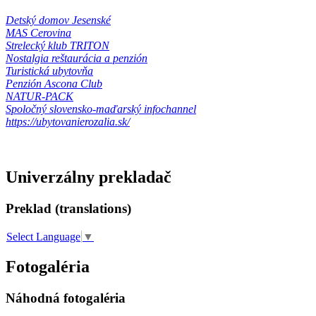
Detský domov Jesenské
MAS Cerovina
Strelecký klub TRITON
Nostalgia reštaurácia a penzión
Turistická ubytovňa
Penzión Ascona Club
NATUR-PACK
Spoločný slovensko-maďarský infochannel
https://ubytovanierozalia.sk/
Univerzálny prekladač
Preklad (translations)
Select Language
▼
Fotogaléria
Náhodná fotogaléria