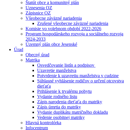
Štatút obce a komunitný plán
Uznesenia OZ
Zápisnice OZ
Všeobecne záväzné nariadenia
Zrušené všeobecne záväzné nariadenia
Komisie vo volebnom období 2022-2026
Program hospodárskeho rozvoja a sociálneho rozvoja
2024-2033
Územný plán obce Jesenské
Úrad
Obecný úrad
Matrika
Osvedčovanie listín a podpisov
Uzavretie manželstva
Potvrdenie k uzavretiu manželstva v cudzine
Súhlasné vyhlásenie rodičov o určení otcovstva
dieťaťa
Prihlásenie k trvalému pobytu
Vydanie rodného listu
Zápis narodenia dieťaťa do matriky
Zápis úmrtia do matriky
Vydanie duplikátu matričného dokladu
Vedenie osobitnej matriky
Hlavná kontrolórka
Infocentrum