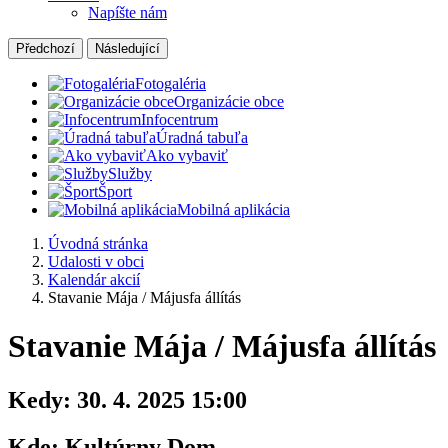
Napíšte nám
Předchozí
Následující
Fotogaléria
Organizácie obce
Infocentrum
Úradná tabuľa
Ako vybaviť
Služby
Šport
Mobilná aplikácia
Úvodná stránka
Udalosti v obci
Kalendár akcií
Stavanie Mája / Májusfa állítás
Stavanie Mája / Májusfa állítás
Kedy:
30. 4. 2025 15:00
Kde:
Kultúrny Dom