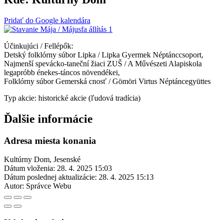
Pridať do Google kalendára
Účinkujúci / Fellépők:
Detský folklórny súbor Lipka / Lipka Gyermek Néptánccsoport,
Najmenší spevácko-taneční žiaci ZUŠ / A Művészeti Alapiskola
legapróbb énekes-táncos növendékei,
Folklórny súbor Gemerská cnosť / Gömöri Virtus Néptáncegyüttes
Typ akcie: historické akcie (ľudová tradícia)
Ďalšie informácie
Adresa miesta konania
Kultúrny Dom, Jesenské
Dátum vloženia:
28. 4. 2025 15:03
Dátum poslednej aktualizácie:
28. 4. 2025 15:13
Autor:
Správce Webu