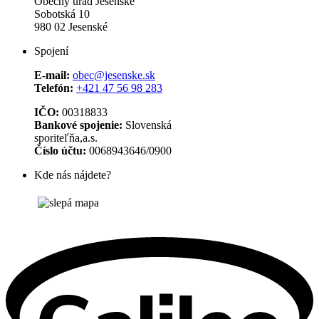
Obecný úrad Jesenské
Sobotská 10
980 02 Jesenské
Spojení
E-mail:
obec@jesenske.sk
Telefón:
+421 47 56 98 283
IČO:
00318833
Bankové spojenie:
Slovenská
sporiteľňa,a.s.
Číslo účtu:
0068943646/0900
Kde nás nájdete?