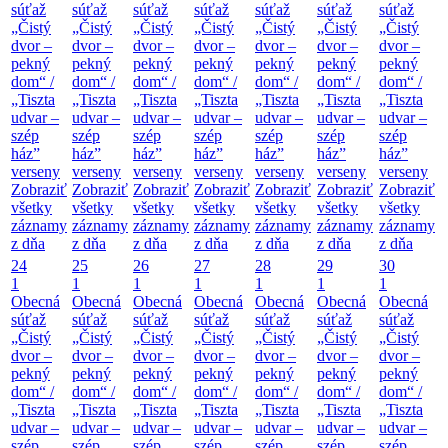
súťaž
súťaž
súťaž
súťaž
súťaž
súťaž
súťaž
„Čistý
„Čistý
„Čistý
„Čistý
„Čistý
„Čistý
„Čistý
dvor –
dvor –
dvor –
dvor –
dvor –
dvor –
dvor –
pekný
pekný
pekný
pekný
pekný
pekný
pekný
dom“ /
dom“ /
dom“ /
dom“ /
dom“ /
dom“ /
dom“ /
„Tiszta
„Tiszta
„Tiszta
„Tiszta
„Tiszta
„Tiszta
„Tiszta
udvar –
udvar –
udvar –
udvar –
udvar –
udvar –
udvar –
szép
szép
szép
szép
szép
szép
szép
ház”
ház”
ház”
ház”
ház”
ház”
ház”
verseny
verseny
verseny
verseny
verseny
verseny
verseny
Zobraziť
Zobraziť
Zobraziť
Zobraziť
Zobraziť
Zobraziť
Zobraziť
všetky
všetky
všetky
všetky
všetky
všetky
všetky
záznamy
záznamy
záznamy
záznamy
záznamy
záznamy
záznamy
z dňa
z dňa
z dňa
z dňa
z dňa
z dňa
z dňa
24
25
26
27
28
29
30
1
1
1
1
1
1
1
Obecná
Obecná
Obecná
Obecná
Obecná
Obecná
Obecná
súťaž
súťaž
súťaž
súťaž
súťaž
súťaž
súťaž
„Čistý
„Čistý
„Čistý
„Čistý
„Čistý
„Čistý
„Čistý
dvor –
dvor –
dvor –
dvor –
dvor –
dvor –
dvor –
pekný
pekný
pekný
pekný
pekný
pekný
pekný
dom“ /
dom“ /
dom“ /
dom“ /
dom“ /
dom“ /
dom“ /
„Tiszta
„Tiszta
„Tiszta
„Tiszta
„Tiszta
„Tiszta
„Tiszta
udvar –
udvar –
udvar –
udvar –
udvar –
udvar –
udvar –
szép
szép
szép
szép
szép
szép
szép