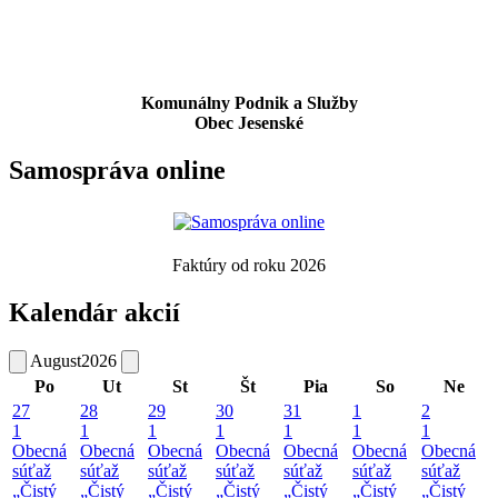
Komunálny Podnik a Služby
Obec Jesenské
Samospráva online
Faktúry od roku 2026
Kalendár akcií
August
2026
Po
Ut
St
Št
Pia
So
Ne
27
28
29
30
31
1
2
1
1
1
1
1
1
1
Obecná
Obecná
Obecná
Obecná
Obecná
Obecná
Obecná
súťaž
súťaž
súťaž
súťaž
súťaž
súťaž
súťaž
„Čistý
„Čistý
„Čistý
„Čistý
„Čistý
„Čistý
„Čistý