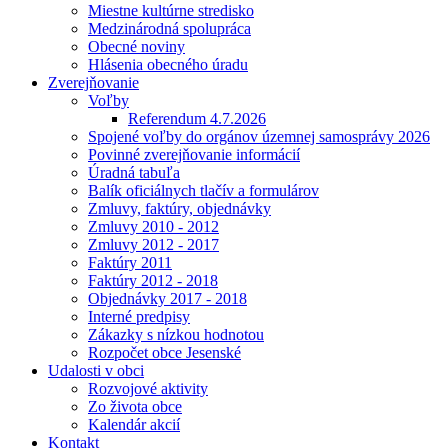
Miestne kultúrne stredisko
Medzinárodná spolupráca
Obecné noviny
Hlásenia obecného úradu
Zverejňovanie
Voľby
Referendum 4.7.2026
Spojené voľby do orgánov územnej samosprávy 2026
Povinné zverejňovanie informácií
Úradná tabuľa
Balík oficiálnych tlačív a formulárov
Zmluvy, faktúry, objednávky
Zmluvy 2010 - 2012
Zmluvy 2012 - 2017
Faktúry 2011
Faktúry 2012 - 2018
Objednávky 2017 - 2018
Interné predpisy
Zákazky s nízkou hodnotou
Rozpočet obce Jesenské
Udalosti v obci
Rozvojové aktivity
Zo života obce
Kalendár akcií
Kontakt