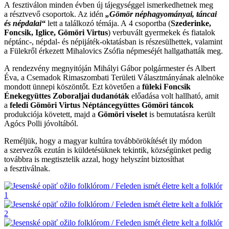
A fesztiválon minden évben új tájegységgel ismerkedhetnek meg
a résztvevő csoportok. Az idén
„Gömör néphagyományai, táncai
és népdalai“
lett a találkozó témája. A 4 csoportba (
Szederinke,
Foncsik, Iglice, Gömöri Virtus
) verbuvált gyermekek és fiatalok
néptánc-, népdal- és népijáték-oktatásban is részesülhettek, valamint
a Fülekről érkezett Mihalovics Zsófia népmeséjét hallgathatták meg.
A rendezvény megnyitóján Mihályi Gábor polgármester és Albert
Éva, a Csemadok Rimaszombati Területi Választmányának alelnöke
mondott ünnepi köszöntőt. Ezt követően a
füleki Foncsik
Énekegyüttes Zoboraljai dudanóták
előadása volt hallható, amit
a
feledi Gömöri Virtus Néptáncegyüttes Gömöri táncok
produkciója követett, majd a
Gömöri viselet
is bemutatásra került
Agócs Polli jóvoltából.
Reméljük, hogy a magyar kultúra továbbörökítését ily módon
a szervezők ezután is küldetésüknek tekintik, községünket pedig
továbbra is megtisztelik azzal, hogy helyszínt biztosíthat
a fesztiválnak.