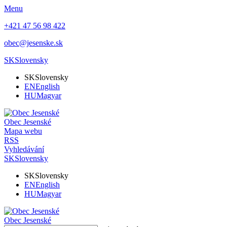
Menu
+421 47 56 98 422
obec@jesenske.sk
SK
Slovensky
SK
Slovensky
EN
English
HU
Magyar
Obec
Jesenské
Mapa webu
RSS
Vyhledávání
SK
Slovensky
SK
Slovensky
EN
English
HU
Magyar
Obec
Jesenské