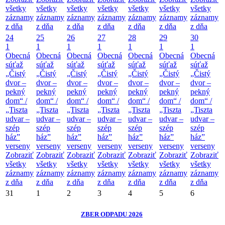
všetky
všetky
všetky
všetky
všetky
všetky
všetky
záznamy
záznamy
záznamy
záznamy
záznamy
záznamy
záznamy
z dňa
z dňa
z dňa
z dňa
z dňa
z dňa
z dňa
24
25
26
27
28
29
30
1
1
1
1
1
1
1
Obecná
Obecná
Obecná
Obecná
Obecná
Obecná
Obecná
súťaž
súťaž
súťaž
súťaž
súťaž
súťaž
súťaž
„Čistý
„Čistý
„Čistý
„Čistý
„Čistý
„Čistý
„Čistý
dvor –
dvor –
dvor –
dvor –
dvor –
dvor –
dvor –
pekný
pekný
pekný
pekný
pekný
pekný
pekný
dom“ /
dom“ /
dom“ /
dom“ /
dom“ /
dom“ /
dom“ /
„Tiszta
„Tiszta
„Tiszta
„Tiszta
„Tiszta
„Tiszta
„Tiszta
udvar –
udvar –
udvar –
udvar –
udvar –
udvar –
udvar –
szép
szép
szép
szép
szép
szép
szép
ház”
ház”
ház”
ház”
ház”
ház”
ház”
verseny
verseny
verseny
verseny
verseny
verseny
verseny
Zobraziť
Zobraziť
Zobraziť
Zobraziť
Zobraziť
Zobraziť
Zobraziť
všetky
všetky
všetky
všetky
všetky
všetky
všetky
záznamy
záznamy
záznamy
záznamy
záznamy
záznamy
záznamy
z dňa
z dňa
z dňa
z dňa
z dňa
z dňa
z dňa
31
1
2
3
4
5
6
ZBER ODPADU 2026