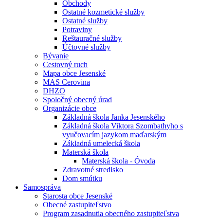
Obchody
Ostatné kozmetické služby
Ostatné služby
Potraviny
Reštauračné služby
Účtovné služby
Bývanie
Cestovný ruch
Mapa obce Jesenské
MAS Cerovina
DHZO
Spoločný obecný úrad
Organizácie obce
Základná škola Janka Jesenského
Základná škola Viktora Szombathyho s
vyučovacím jazykom maďarským
Základná umelecká škola
Materská škola
Materská škola - Óvoda
Zdravotné stredisko
Dom smútku
Samospráva
Starosta obce Jesenské
Obecné zastupiteľstvo
Program zasadnutia obecného zastupiteľstva