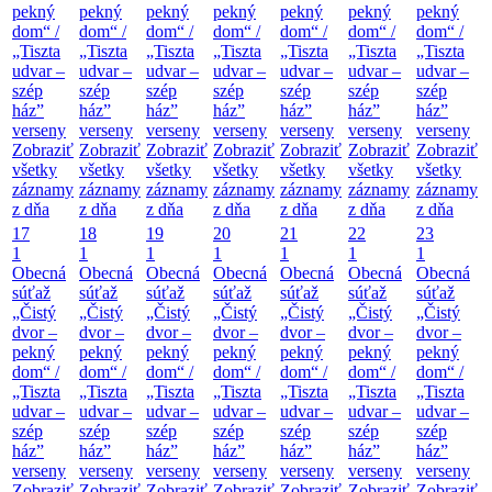
pekný
pekný
pekný
pekný
pekný
pekný
pekný
dom“ /
dom“ /
dom“ /
dom“ /
dom“ /
dom“ /
dom“ /
„Tiszta
„Tiszta
„Tiszta
„Tiszta
„Tiszta
„Tiszta
„Tiszta
udvar –
udvar –
udvar –
udvar –
udvar –
udvar –
udvar –
szép
szép
szép
szép
szép
szép
szép
ház”
ház”
ház”
ház”
ház”
ház”
ház”
verseny
verseny
verseny
verseny
verseny
verseny
verseny
Zobraziť
Zobraziť
Zobraziť
Zobraziť
Zobraziť
Zobraziť
Zobraziť
všetky
všetky
všetky
všetky
všetky
všetky
všetky
záznamy
záznamy
záznamy
záznamy
záznamy
záznamy
záznamy
z dňa
z dňa
z dňa
z dňa
z dňa
z dňa
z dňa
17
18
19
20
21
22
23
1
1
1
1
1
1
1
Obecná
Obecná
Obecná
Obecná
Obecná
Obecná
Obecná
súťaž
súťaž
súťaž
súťaž
súťaž
súťaž
súťaž
„Čistý
„Čistý
„Čistý
„Čistý
„Čistý
„Čistý
„Čistý
dvor –
dvor –
dvor –
dvor –
dvor –
dvor –
dvor –
pekný
pekný
pekný
pekný
pekný
pekný
pekný
dom“ /
dom“ /
dom“ /
dom“ /
dom“ /
dom“ /
dom“ /
„Tiszta
„Tiszta
„Tiszta
„Tiszta
„Tiszta
„Tiszta
„Tiszta
udvar –
udvar –
udvar –
udvar –
udvar –
udvar –
udvar –
szép
szép
szép
szép
szép
szép
szép
ház”
ház”
ház”
ház”
ház”
ház”
ház”
verseny
verseny
verseny
verseny
verseny
verseny
verseny
Zobraziť
Zobraziť
Zobraziť
Zobraziť
Zobraziť
Zobraziť
Zobraziť