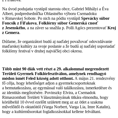
Na úvod podujatia vystúpil starosta obce, Gabriel Mihályi a Éva
Albert, podpredsedníčka Oblastného výboru Csemadoku
v Rimavskej Sobote. Po nich na pódiu vystúpil
Spevácky súbor
Foncsik z Fiľakova
,
Folklórny súbor Gemerská cnosť
z Jesenského
, a na záver sa snažila p. Polli Agócs prezentovať
Kroj
z Gemera
.
Dúfame, že organizátori budú aj naďalej považovať odovzdávanie
maďarskej kultúry za svoje poslanie a že budú aj naďalej usporiadať
folklórny festival v druhej najväčšej obci okresu.
Több mint 90 diák vett részt a 29. alkalommal megrendezett
Területi Gyermek Folklórfesztiválon, amelynek rendhagyó
módon ismét Feled község adott otthont.
A május 21. rendezvény
fő célja, hogy lehetőséget adjon a gyermekcsoportoknak
a bemutatkozásra, az egymással való találkozásra, ismerkedésre és
az identitás megőrzésére. Povinszky Elvira, a Csemadok
Rimaszombati Területi Választmányának titkára elmondta, hogy
körülbelül 10 évvel ezelőtt született meg az az ötlet a szakma
művelőitől és oktatóitól (Varga Norbert, Varga Lia, Imre Katalin),
hogy a kultúrműsorokat foglalkozásokkal kellene felváltani.