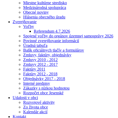
Miestne kultúrne stredisko
Medzinárodná spolupráca
Obecné noviny
Hlásenia obecného úradu
Zverejňovanie
Voľby
Referendum 4.7.2026
Spojené voľby do orgánov územnej samosprávy 2026
Povinné zverejňovanie informácií
Úradná tabuľa
Balík oficiálnych tlačív a formulárov
Zmluvy, faktúry, objednávky
Zmluvy 2010 - 2012
Zmluvy 2012 - 2017
Faktúry 2011
Faktúry 2012 - 2018
Objednávky 2017 - 2018
Interné predpisy
Zákazky s nízkou hodnotou
Rozpočet obce Jesenské
Udalosti v obci
Rozvojové aktivity
Zo života obce
Kalendár akcií
Kontakt