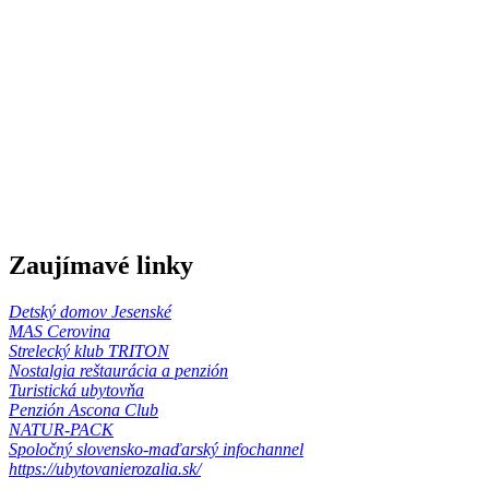
Zaujímavé linky
Detský domov Jesenské
MAS Cerovina
Strelecký klub TRITON
Nostalgia reštaurácia a penzión
Turistická ubytovňa
Penzión Ascona Club
NATUR-PACK
Spoločný slovensko-maďarský infochannel
https://ubytovanierozalia.sk/