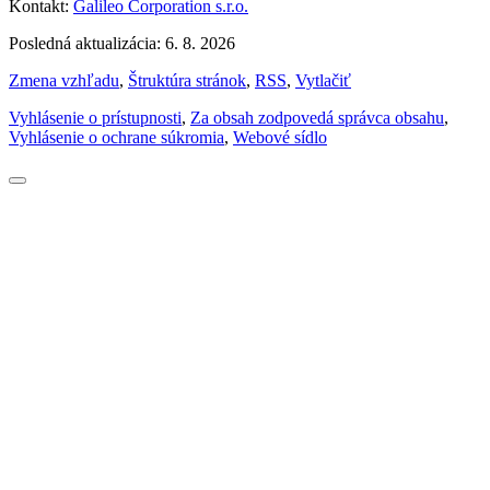
Kontakt:
Galileo Corporation s.r.o.
Posledná aktualizácia: 6. 8. 2026
Zmena vzhľadu
,
Štruktúra stránok
,
RSS
,
Vytlačiť
Vyhlásenie o prístupnosti
,
Za obsah zodpovedá správca obsahu
,
Vyhlásenie o ochrane súkromia
,
Webové sídlo