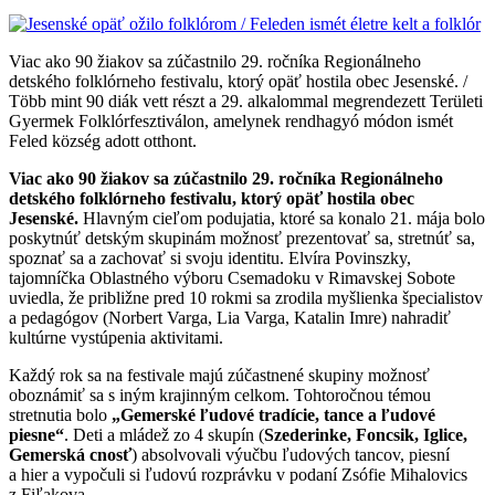
Viac ako 90 žiakov sa zúčastnilo 29. ročníka Regionálneho
detského folklórneho festivalu, ktorý opäť hostila obec Jesenské. /
Több mint 90 diák vett részt a 29. alkalommal megrendezett Területi
Gyermek Folklórfesztiválon, amelynek rendhagyó módon ismét
Feled község adott otthont.
Viac ako 90 žiakov sa zúčastnilo 29. ročníka Regionálneho
detského folklórneho festivalu, ktorý opäť hostila obec
Jesenské.
Hlavným cieľom podujatia, ktoré sa konalo 21. mája bolo
poskytnúť detským skupinám možnosť prezentovať sa, stretnúť sa,
spoznať sa a zachovať si svoju identitu. Elvíra Povinszky,
tajomníčka Oblastného výboru Csemadoku v Rimavskej Sobote
uviedla, že približne pred 10 rokmi sa zrodila myšlienka špecialistov
a pedagógov (Norbert Varga, Lia Varga, Katalin Imre) nahradiť
kultúrne vystúpenia aktivitami.
Každý rok sa na festivale majú zúčastnené skupiny možnosť
oboznámiť sa s iným krajinným celkom. Tohtoročnou témou
stretnutia bolo
„Gemerské ľudové tradície, tance a ľudové
piesne“
. Deti a mládež zo 4 skupín (
Szederinke, Foncsik, Iglice,
Gemerská cnosť
) absolvovali výučbu ľudových tancov, piesní
a hier a vypočuli si ľudovú rozprávku v podaní Zsófie Mihalovics
z Fiľakova.