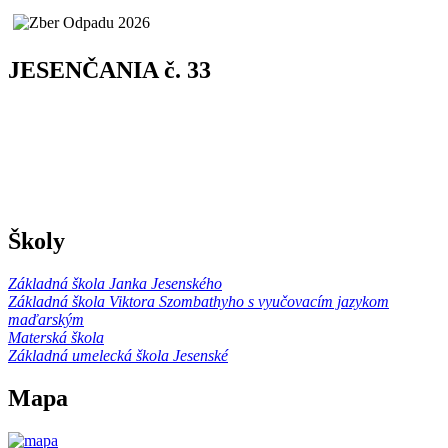
JESENČANIA č. 33
Školy
Základná škola Janka Jesenského
Základná škola Viktora Szombathyho s vyučovacím jazykom
maďarským
Materská škola
Základná umelecká škola Jesenské
Mapa