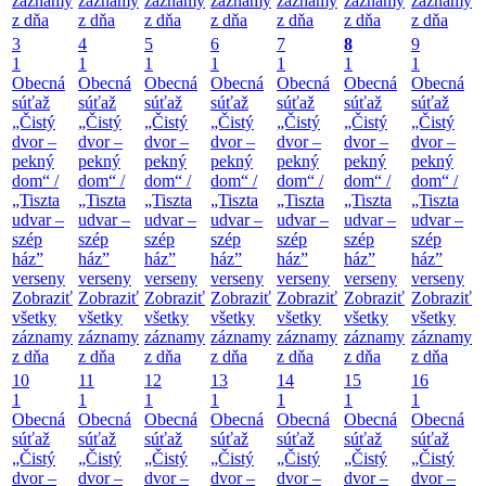
záznamy
záznamy
záznamy
záznamy
záznamy
záznamy
záznamy
z dňa
z dňa
z dňa
z dňa
z dňa
z dňa
z dňa
3
4
5
6
7
8
9
1
1
1
1
1
1
1
Obecná
Obecná
Obecná
Obecná
Obecná
Obecná
Obecná
súťaž
súťaž
súťaž
súťaž
súťaž
súťaž
súťaž
„Čistý
„Čistý
„Čistý
„Čistý
„Čistý
„Čistý
„Čistý
dvor –
dvor –
dvor –
dvor –
dvor –
dvor –
dvor –
pekný
pekný
pekný
pekný
pekný
pekný
pekný
dom“ /
dom“ /
dom“ /
dom“ /
dom“ /
dom“ /
dom“ /
„Tiszta
„Tiszta
„Tiszta
„Tiszta
„Tiszta
„Tiszta
„Tiszta
udvar –
udvar –
udvar –
udvar –
udvar –
udvar –
udvar –
szép
szép
szép
szép
szép
szép
szép
ház”
ház”
ház”
ház”
ház”
ház”
ház”
verseny
verseny
verseny
verseny
verseny
verseny
verseny
Zobraziť
Zobraziť
Zobraziť
Zobraziť
Zobraziť
Zobraziť
Zobraziť
všetky
všetky
všetky
všetky
všetky
všetky
všetky
záznamy
záznamy
záznamy
záznamy
záznamy
záznamy
záznamy
z dňa
z dňa
z dňa
z dňa
z dňa
z dňa
z dňa
10
11
12
13
14
15
16
1
1
1
1
1
1
1
Obecná
Obecná
Obecná
Obecná
Obecná
Obecná
Obecná
súťaž
súťaž
súťaž
súťaž
súťaž
súťaž
súťaž
„Čistý
„Čistý
„Čistý
„Čistý
„Čistý
„Čistý
„Čistý
dvor –
dvor –
dvor –
dvor –
dvor –
dvor –
dvor –