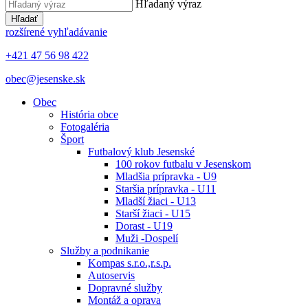
Hľadaný výraz
Hľadať
rozšírené vyhľadávanie
+421 47 56 98 422
obec@jesenske.sk
Obec
História obce
Fotogaléria
Šport
Futbalový klub Jesenské
100 rokov futbalu v Jesenskom
Mladšia prípravka - U9
Staršia prípravka - U11
Mladší žiaci - U13
Starší žiaci - U15
Dorast - U19
Muži -Dospelí
Služby a podnikanie
Kompas s.r.o.,r.s.p.
Autoservis
Dopravné služby
Montáž a oprava