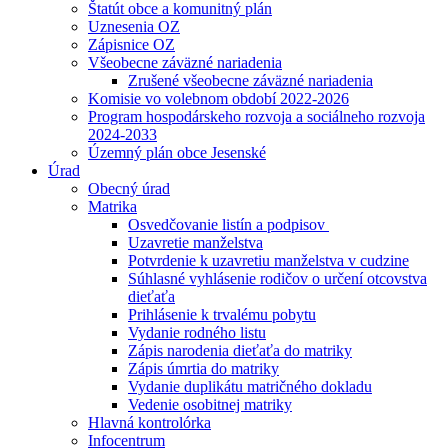
Štatút obce a komunitný plán
Uznesenia OZ
Zápisnice OZ
Všeobecne záväzné nariadenia
Zrušené všeobecne záväzné nariadenia
Komisie vo volebnom období 2022-2026
Program hospodárskeho rozvoja a sociálneho rozvoja
2024-2033
Územný plán obce Jesenské
Úrad
Obecný úrad
Matrika
Osvedčovanie listín a podpisov
Uzavretie manželstva
Potvrdenie k uzavretiu manželstva v cudzine
Súhlasné vyhlásenie rodičov o určení otcovstva
dieťaťa
Prihlásenie k trvalému pobytu
Vydanie rodného listu
Zápis narodenia dieťaťa do matriky
Zápis úmrtia do matriky
Vydanie duplikátu matričného dokladu
Vedenie osobitnej matriky
Hlavná kontrolórka
Infocentrum