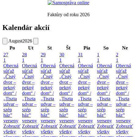
Faktúry od roku 2026
Kalendár akcií
August
2026
Po
Ut
St
Št
Pia
So
Ne
27
28
29
30
31
1
2
1
1
1
1
1
1
1
Obecná
Obecná
Obecná
Obecná
Obecná
Obecná
Obecná
súťaž
súťaž
súťaž
súťaž
súťaž
súťaž
súťaž
„Čistý
„Čistý
„Čistý
„Čistý
„Čistý
„Čistý
„Čistý
dvor –
dvor –
dvor –
dvor –
dvor –
dvor –
dvor –
pekný
pekný
pekný
pekný
pekný
pekný
pekný
dom“ /
dom“ /
dom“ /
dom“ /
dom“ /
dom“ /
dom“ /
„Tiszta
„Tiszta
„Tiszta
„Tiszta
„Tiszta
„Tiszta
„Tiszta
udvar –
udvar –
udvar –
udvar –
udvar –
udvar –
udvar –
szép
szép
szép
szép
szép
szép
szép
ház”
ház”
ház”
ház”
ház”
ház”
ház”
verseny
verseny
verseny
verseny
verseny
verseny
verseny
Zobraziť
Zobraziť
Zobraziť
Zobraziť
Zobraziť
Zobraziť
Zobraziť
všetky
všetky
všetky
všetky
všetky
všetky
všetky