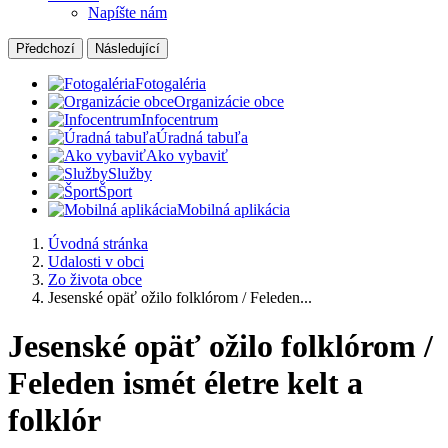
Napíšte nám
Předchozí
Následující
Fotogaléria
Organizácie obce
Infocentrum
Úradná tabuľa
Ako vybaviť
Služby
Šport
Mobilná aplikácia
Úvodná stránka
Udalosti v obci
Zo života obce
Jesenské opäť ožilo folklórom / Feleden...
Jesenské opäť ožilo folklórom /
Feleden ismét életre kelt a
folklór