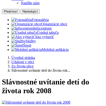
Napíšte nám
Předchozí
Následující
Fotogaléria
Organizácie obce
Infocentrum
Úradná tabuľa
Ako vybaviť
Služby
Šport
Mobilná aplikácia
Úvodná stránka
Udalosti v obci
Zo života obce
Slávnostné uvítanie detí do života rok...
Slávnostné uvítanie detí do
života rok 2008