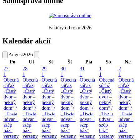
Samospráva online
Faktúry od roku 2026
Kalendár akcií
August
2026
Po
Ut
St
Št
Pia
So
Ne
27
28
29
30
31
1
2
1
1
1
1
1
1
1
Obecná
Obecná
Obecná
Obecná
Obecná
Obecná
Obecná
súťaž
súťaž
súťaž
súťaž
súťaž
súťaž
súťaž
„Čistý
„Čistý
„Čistý
„Čistý
„Čistý
„Čistý
„Čistý
dvor –
dvor –
dvor –
dvor –
dvor –
dvor –
dvor –
pekný
pekný
pekný
pekný
pekný
pekný
pekný
dom“ /
dom“ /
dom“ /
dom“ /
dom“ /
dom“ /
dom“ /
„Tiszta
„Tiszta
„Tiszta
„Tiszta
„Tiszta
„Tiszta
„Tiszta
udvar –
udvar –
udvar –
udvar –
udvar –
udvar –
udvar –
szép
szép
szép
szép
szép
szép
szép
ház”
ház”
ház”
ház”
ház”
ház”
ház”
verseny
verseny
verseny
verseny
verseny
verseny
verseny