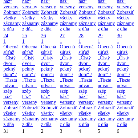
ház”
ház”
ház”
ház”
ház”
ház”
ház”
verseny
verseny
verseny
verseny
verseny
verseny
verseny
Zobraziť
Zobraziť
Zobraziť
Zobraziť
Zobraziť
Zobraziť
Zobraziť
všetky
všetky
všetky
všetky
všetky
všetky
všetky
záznamy
záznamy
záznamy
záznamy
záznamy
záznamy
záznamy
z dňa
z dňa
z dňa
z dňa
z dňa
z dňa
z dňa
24
25
26
27
28
29
30
1
1
1
1
1
1
1
Obecná
Obecná
Obecná
Obecná
Obecná
Obecná
Obecná
súťaž
súťaž
súťaž
súťaž
súťaž
súťaž
súťaž
„Čistý
„Čistý
„Čistý
„Čistý
„Čistý
„Čistý
„Čistý
dvor –
dvor –
dvor –
dvor –
dvor –
dvor –
dvor –
pekný
pekný
pekný
pekný
pekný
pekný
pekný
dom“ /
dom“ /
dom“ /
dom“ /
dom“ /
dom“ /
dom“ /
„Tiszta
„Tiszta
„Tiszta
„Tiszta
„Tiszta
„Tiszta
„Tiszta
udvar –
udvar –
udvar –
udvar –
udvar –
udvar –
udvar –
szép
szép
szép
szép
szép
szép
szép
ház”
ház”
ház”
ház”
ház”
ház”
ház”
verseny
verseny
verseny
verseny
verseny
verseny
verseny
Zobraziť
Zobraziť
Zobraziť
Zobraziť
Zobraziť
Zobraziť
Zobraziť
všetky
všetky
všetky
všetky
všetky
všetky
všetky
záznamy
záznamy
záznamy
záznamy
záznamy
záznamy
záznamy
z dňa
z dňa
z dňa
z dňa
z dňa
z dňa
z dňa
31
1
2
3
4
5
6