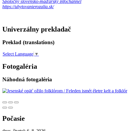
Spoločný slovensko-maďarský infochannel
https://ubytovanierozalia.sk/
Univerzálny prekladač
Preklad (translations)
Select Language
▼
Fotogaléria
Náhodná fotogaléria
Počasie
dnes, štvrtok 6. 8. 2026