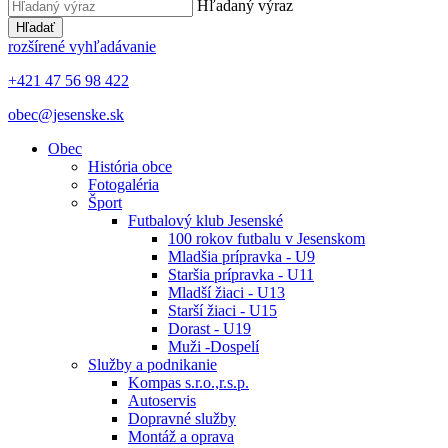
Hľadaný výraz
Hľadať
rozšírené vyhľadávanie
+421 47 56 98 422
obec@jesenske.sk
Obec
História obce
Fotogaléria
Šport
Futbalový klub Jesenské
100 rokov futbalu v Jesenskom
Mladšia prípravka - U9
Staršia prípravka - U11
Mladší žiaci - U13
Starší žiaci - U15
Dorast - U19
Muži -Dospelí
Služby a podnikanie
Kompas s.r.o.,r.s.p.
Autoservis
Dopravné služby
Montáž a oprava