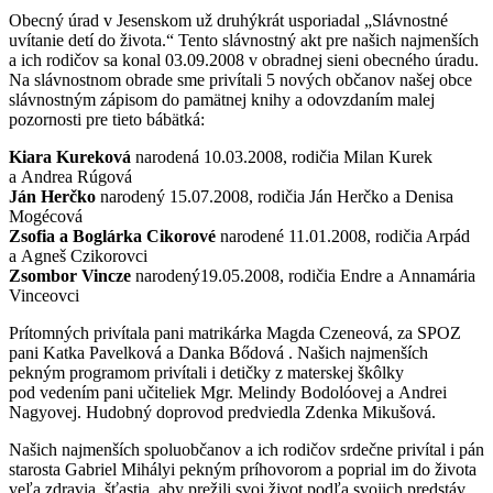
Obecný úrad v Jesenskom už druhýkrát usporiadal „Slávnostné
uvítanie detí do života.“ Tento slávnostný akt pre našich najmenších
a ich rodičov sa konal 03.09.2008 v obradnej sieni obecného úradu.
Na slávnostnom obrade sme privítali 5 nových občanov našej obce
slávnostným zápisom do pamätnej knihy a odovzdaním malej
pozornosti pre tieto bábätká:
Kiara Kureková
narodená 10.03.2008, rodičia Milan Kurek
a Andrea Rúgová
Ján Herčko
narodený 15.07.2008, rodičia Ján Herčko a Denisa
Mogécová
Zsofia a Boglárka Cikorové
narodené 11.01.2008, rodičia Arpád
a Agneš Czikorovci
Zsombor Vincze
narodený19.05.2008, rodičia Endre a Annamária
Vinceovci
Prítomných privítala pani matrikárka Magda Czeneová, za SPOZ
pani Katka Pavelková a Danka Bődová . Našich najmenších
pekným programom privítali i detičky z materskej škôlky
pod vedením pani učiteliek Mgr. Melindy Bodolóovej a Andrei
Nagyovej. Hudobný doprovod predviedla Zdenka Mikušová.
Našich najmenších spoluobčanov a ich rodičov srdečne privítal i pán
starosta Gabriel Mihályi pekným príhovorom a poprial im do života
veľa zdravia, šťastia, aby prežili svoj život podľa svojich predstáv