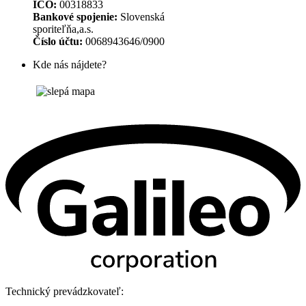
IČO:
00318833
Bankové spojenie:
Slovenská
sporiteľňa,a.s.
Číslo účtu:
0068943646/0900
Kde nás nájdete?
Technický prevádzkovateľ: