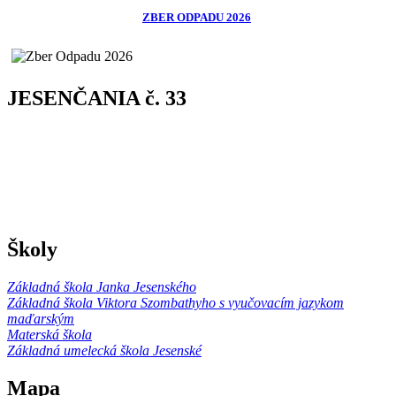
ZBER ODPADU 2026
JESENČANIA č. 33
Školy
Základná škola Janka Jesenského
Základná škola Viktora Szombathyho s vyučovacím jazykom
maďarským
Materská škola
Základná umelecká škola Jesenské
Mapa