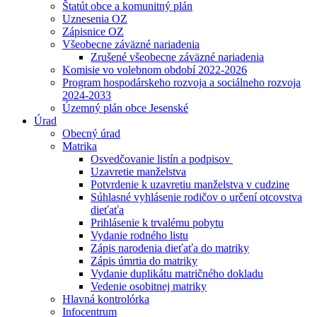
Štatút obce a komunitný plán
Uznesenia OZ
Zápisnice OZ
Všeobecne záväzné nariadenia
Zrušené všeobecne záväzné nariadenia
Komisie vo volebnom období 2022-2026
Program hospodárskeho rozvoja a sociálneho rozvoja
2024-2033
Územný plán obce Jesenské
Úrad
Obecný úrad
Matrika
Osvedčovanie listín a podpisov
Uzavretie manželstva
Potvrdenie k uzavretiu manželstva v cudzine
Súhlasné vyhlásenie rodičov o určení otcovstva
dieťaťa
Prihlásenie k trvalému pobytu
Vydanie rodného listu
Zápis narodenia dieťaťa do matriky
Zápis úmrtia do matriky
Vydanie duplikátu matričného dokladu
Vedenie osobitnej matriky
Hlavná kontrolórka
Infocentrum