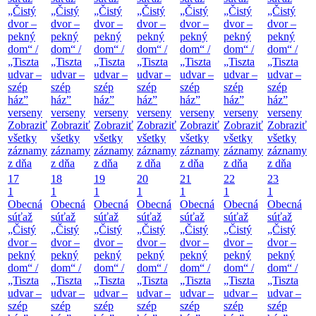
„Čistý
„Čistý
„Čistý
„Čistý
„Čistý
„Čistý
„Čistý
dvor –
dvor –
dvor –
dvor –
dvor –
dvor –
dvor –
pekný
pekný
pekný
pekný
pekný
pekný
pekný
dom“ /
dom“ /
dom“ /
dom“ /
dom“ /
dom“ /
dom“ /
„Tiszta
„Tiszta
„Tiszta
„Tiszta
„Tiszta
„Tiszta
„Tiszta
udvar –
udvar –
udvar –
udvar –
udvar –
udvar –
udvar –
szép
szép
szép
szép
szép
szép
szép
ház”
ház”
ház”
ház”
ház”
ház”
ház”
verseny
verseny
verseny
verseny
verseny
verseny
verseny
Zobraziť
Zobraziť
Zobraziť
Zobraziť
Zobraziť
Zobraziť
Zobraziť
všetky
všetky
všetky
všetky
všetky
všetky
všetky
záznamy
záznamy
záznamy
záznamy
záznamy
záznamy
záznamy
z dňa
z dňa
z dňa
z dňa
z dňa
z dňa
z dňa
17
18
19
20
21
22
23
1
1
1
1
1
1
1
Obecná
Obecná
Obecná
Obecná
Obecná
Obecná
Obecná
súťaž
súťaž
súťaž
súťaž
súťaž
súťaž
súťaž
„Čistý
„Čistý
„Čistý
„Čistý
„Čistý
„Čistý
„Čistý
dvor –
dvor –
dvor –
dvor –
dvor –
dvor –
dvor –
pekný
pekný
pekný
pekný
pekný
pekný
pekný
dom“ /
dom“ /
dom“ /
dom“ /
dom“ /
dom“ /
dom“ /
„Tiszta
„Tiszta
„Tiszta
„Tiszta
„Tiszta
„Tiszta
„Tiszta
udvar –
udvar –
udvar –
udvar –
udvar –
udvar –
udvar –
szép
szép
szép
szép
szép
szép
szép