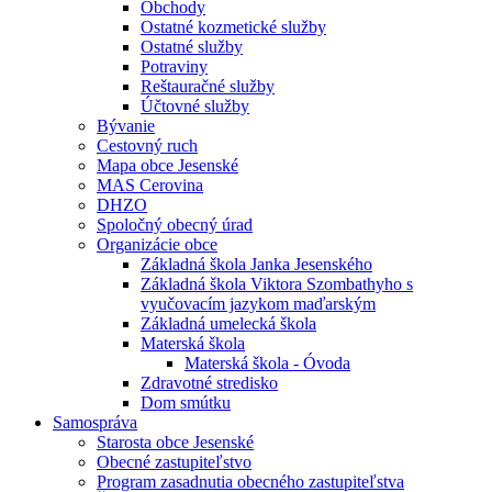
Obchody
Ostatné kozmetické služby
Ostatné služby
Potraviny
Reštauračné služby
Účtovné služby
Bývanie
Cestovný ruch
Mapa obce Jesenské
MAS Cerovina
DHZO
Spoločný obecný úrad
Organizácie obce
Základná škola Janka Jesenského
Základná škola Viktora Szombathyho s
vyučovacím jazykom maďarským
Základná umelecká škola
Materská škola
Materská škola - Óvoda
Zdravotné stredisko
Dom smútku
Samospráva
Starosta obce Jesenské
Obecné zastupiteľstvo
Program zasadnutia obecného zastupiteľstva