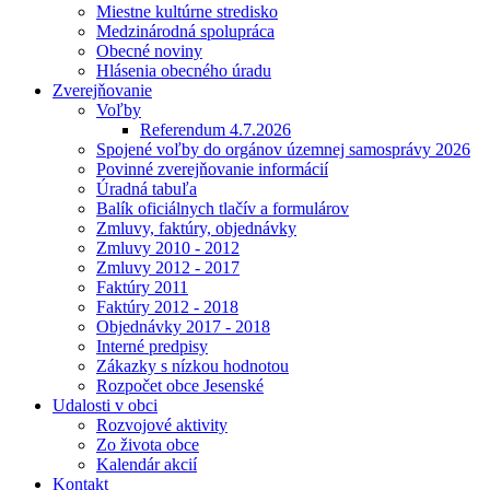
Miestne kultúrne stredisko
Medzinárodná spolupráca
Obecné noviny
Hlásenia obecného úradu
Zverejňovanie
Voľby
Referendum 4.7.2026
Spojené voľby do orgánov územnej samosprávy 2026
Povinné zverejňovanie informácií
Úradná tabuľa
Balík oficiálnych tlačív a formulárov
Zmluvy, faktúry, objednávky
Zmluvy 2010 - 2012
Zmluvy 2012 - 2017
Faktúry 2011
Faktúry 2012 - 2018
Objednávky 2017 - 2018
Interné predpisy
Zákazky s nízkou hodnotou
Rozpočet obce Jesenské
Udalosti v obci
Rozvojové aktivity
Zo života obce
Kalendár akcií
Kontakt