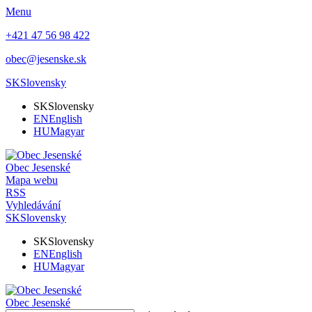
Menu
+421 47 56 98 422
obec@jesenske.sk
SK
Slovensky
SK
Slovensky
EN
English
HU
Magyar
Obec
Jesenské
Mapa webu
RSS
Vyhledávání
SK
Slovensky
SK
Slovensky
EN
English
HU
Magyar
Obec
Jesenské