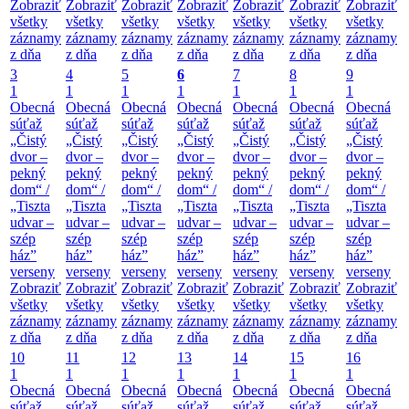
Zobraziť
Zobraziť
Zobraziť
Zobraziť
Zobraziť
Zobraziť
Zobraziť
všetky
všetky
všetky
všetky
všetky
všetky
všetky
záznamy
záznamy
záznamy
záznamy
záznamy
záznamy
záznamy
z dňa
z dňa
z dňa
z dňa
z dňa
z dňa
z dňa
3
4
5
6
7
8
9
1
1
1
1
1
1
1
Obecná
Obecná
Obecná
Obecná
Obecná
Obecná
Obecná
súťaž
súťaž
súťaž
súťaž
súťaž
súťaž
súťaž
„Čistý
„Čistý
„Čistý
„Čistý
„Čistý
„Čistý
„Čistý
dvor –
dvor –
dvor –
dvor –
dvor –
dvor –
dvor –
pekný
pekný
pekný
pekný
pekný
pekný
pekný
dom“ /
dom“ /
dom“ /
dom“ /
dom“ /
dom“ /
dom“ /
„Tiszta
„Tiszta
„Tiszta
„Tiszta
„Tiszta
„Tiszta
„Tiszta
udvar –
udvar –
udvar –
udvar –
udvar –
udvar –
udvar –
szép
szép
szép
szép
szép
szép
szép
ház”
ház”
ház”
ház”
ház”
ház”
ház”
verseny
verseny
verseny
verseny
verseny
verseny
verseny
Zobraziť
Zobraziť
Zobraziť
Zobraziť
Zobraziť
Zobraziť
Zobraziť
všetky
všetky
všetky
všetky
všetky
všetky
všetky
záznamy
záznamy
záznamy
záznamy
záznamy
záznamy
záznamy
z dňa
z dňa
z dňa
z dňa
z dňa
z dňa
z dňa
10
11
12
13
14
15
16
1
1
1
1
1
1
1
Obecná
Obecná
Obecná
Obecná
Obecná
Obecná
Obecná
súťaž
súťaž
súťaž
súťaž
súťaž
súťaž
súťaž