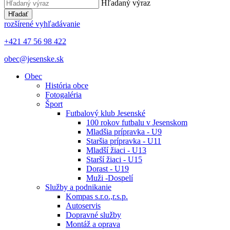
Hľadaný výraz
Hľadať
rozšírené vyhľadávanie
+421 47 56 98 422
obec@jesenske.sk
Obec
História obce
Fotogaléria
Šport
Futbalový klub Jesenské
100 rokov futbalu v Jesenskom
Mladšia prípravka - U9
Staršia prípravka - U11
Mladší žiaci - U13
Starší žiaci - U15
Dorast - U19
Muži -Dospelí
Služby a podnikanie
Kompas s.r.o.,r.s.p.
Autoservis
Dopravné služby
Montáž a oprava