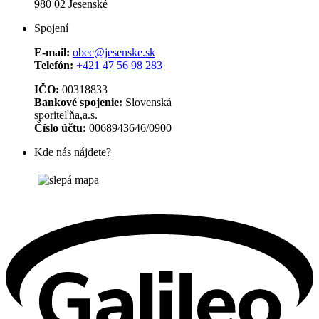
980 02 Jesenské
Spojení
E-mail:
obec@jesenske.sk
Telefón:
+421 47 56 98 283
IČO:
00318833
Bankové spojenie:
Slovenská
sporiteľňa,a.s.
Číslo účtu:
0068943646/0900
Kde nás nájdete?