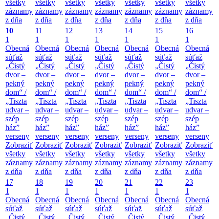
všetky
všetky
všetky
všetky
všetky
všetky
všetky
záznamy
záznamy
záznamy
záznamy
záznamy
záznamy
záznamy
z dňa
z dňa
z dňa
z dňa
z dňa
z dňa
z dňa
10
11
12
13
14
15
16
1
1
1
1
1
1
1
Obecná
Obecná
Obecná
Obecná
Obecná
Obecná
Obecná
súťaž
súťaž
súťaž
súťaž
súťaž
súťaž
súťaž
„Čistý
„Čistý
„Čistý
„Čistý
„Čistý
„Čistý
„Čistý
dvor –
dvor –
dvor –
dvor –
dvor –
dvor –
dvor –
pekný
pekný
pekný
pekný
pekný
pekný
pekný
dom“ /
dom“ /
dom“ /
dom“ /
dom“ /
dom“ /
dom“ /
„Tiszta
„Tiszta
„Tiszta
„Tiszta
„Tiszta
„Tiszta
„Tiszta
udvar –
udvar –
udvar –
udvar –
udvar –
udvar –
udvar –
szép
szép
szép
szép
szép
szép
szép
ház”
ház”
ház”
ház”
ház”
ház”
ház”
verseny
verseny
verseny
verseny
verseny
verseny
verseny
Zobraziť
Zobraziť
Zobraziť
Zobraziť
Zobraziť
Zobraziť
Zobraziť
všetky
všetky
všetky
všetky
všetky
všetky
všetky
záznamy
záznamy
záznamy
záznamy
záznamy
záznamy
záznamy
z dňa
z dňa
z dňa
z dňa
z dňa
z dňa
z dňa
17
18
19
20
21
22
23
1
1
1
1
1
1
1
Obecná
Obecná
Obecná
Obecná
Obecná
Obecná
Obecná
súťaž
súťaž
súťaž
súťaž
súťaž
súťaž
súťaž
„Čistý
„Čistý
„Čistý
„Čistý
„Čistý
„Čistý
„Čistý