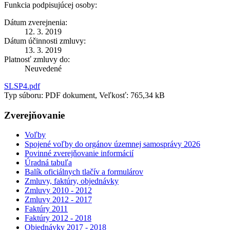
Funkcia podpisujúcej osoby:
Dátum zverejnenia:
12. 3. 2019
Dátum účinnosti zmluvy:
13. 3. 2019
Platnosť zmluvy do:
Neuvedené
SLSP4.pdf
Typ súboru: PDF dokument, Veľkosť: 765,34 kB
Zverejňovanie
Voľby
Spojené voľby do orgánov územnej samosprávy 2026
Povinné zverejňovanie informácií
Úradná tabuľa
Balík oficiálnych tlačív a formulárov
Zmluvy, faktúry, objednávky
Zmluvy 2010 - 2012
Zmluvy 2012 - 2017
Faktúry 2011
Faktúry 2012 - 2018
Objednávky 2017 - 2018