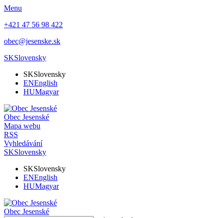
Menu
+421 47 56 98 422
obec@jesenske.sk
SK
Slovensky
SK
Slovensky
EN
English
HU
Magyar
Obec
Jesenské
Mapa webu
RSS
Vyhledávání
SK
Slovensky
SK
Slovensky
EN
English
HU
Magyar
Obec
Jesenské