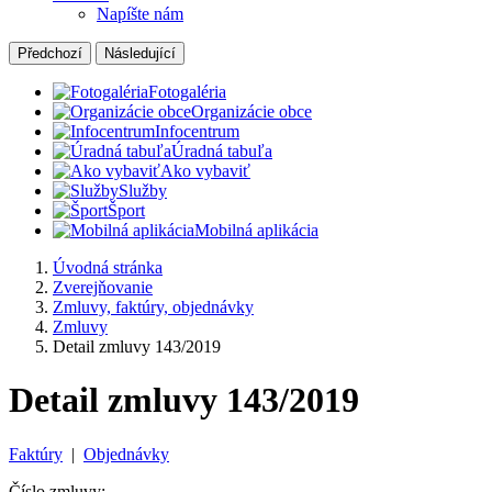
Napíšte nám
Předchozí
Následující
Fotogaléria
Organizácie obce
Infocentrum
Úradná tabuľa
Ako vybaviť
Služby
Šport
Mobilná aplikácia
Úvodná stránka
Zverejňovanie
Zmluvy, faktúry, objednávky
Zmluvy
Detail zmluvy 143/2019
Detail zmluvy 143/2019
Faktúry
|
Objednávky
Číslo zmluvy: