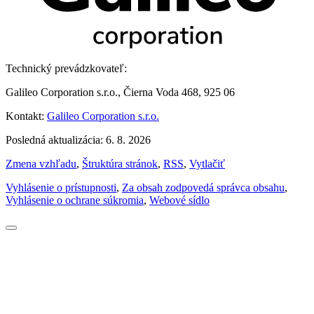
Technický prevádzkovateľ:
Galileo Corporation s.r.o., Čierna Voda 468, 925 06
Kontakt:
Galileo Corporation s.r.o.
Posledná aktualizácia: 6. 8. 2026
Zmena vzhľadu
,
Štruktúra stránok
,
RSS
,
Vytlačiť
Vyhlásenie o prístupnosti
,
Za obsah zodpovedá správca obsahu
,
Vyhlásenie o ochrane súkromia
,
Webové sídlo