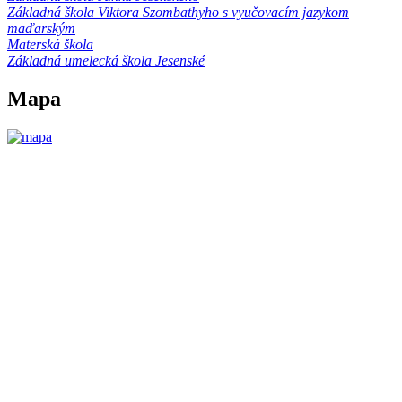
Základná škola Viktora Szombathyho s vyučovacím jazykom
maďarským
Materská škola
Základná umelecká škola Jesenské
Mapa