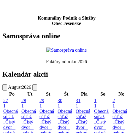
Komunálny Podnik a Služby
Obec Jesenské
Samospráva online
Faktúry od roku 2026
Kalendár akcií
August
2026
Po
Ut
St
Št
Pia
So
Ne
27
28
29
30
31
1
2
1
1
1
1
1
1
1
Obecná
Obecná
Obecná
Obecná
Obecná
Obecná
Obecná
súťaž
súťaž
súťaž
súťaž
súťaž
súťaž
súťaž
„Čistý
„Čistý
„Čistý
„Čistý
„Čistý
„Čistý
„Čistý
dvor –
dvor –
dvor –
dvor –
dvor –
dvor –
dvor –
pekný
pekný
pekný
pekný
pekný
pekný
pekný