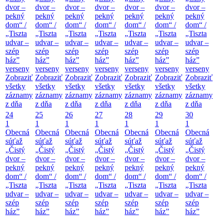
dvor –
dvor –
dvor –
dvor –
dvor –
dvor –
dvor –
pekný
pekný
pekný
pekný
pekný
pekný
pekný
dom“ /
dom“ /
dom“ /
dom“ /
dom“ /
dom“ /
dom“ /
„Tiszta
„Tiszta
„Tiszta
„Tiszta
„Tiszta
„Tiszta
„Tiszta
udvar –
udvar –
udvar –
udvar –
udvar –
udvar –
udvar –
szép
szép
szép
szép
szép
szép
szép
ház”
ház”
ház”
ház”
ház”
ház”
ház”
verseny
verseny
verseny
verseny
verseny
verseny
verseny
Zobraziť
Zobraziť
Zobraziť
Zobraziť
Zobraziť
Zobraziť
Zobraziť
všetky
všetky
všetky
všetky
všetky
všetky
všetky
záznamy
záznamy
záznamy
záznamy
záznamy
záznamy
záznamy
z dňa
z dňa
z dňa
z dňa
z dňa
z dňa
z dňa
24
25
26
27
28
29
30
1
1
1
1
1
1
1
Obecná
Obecná
Obecná
Obecná
Obecná
Obecná
Obecná
súťaž
súťaž
súťaž
súťaž
súťaž
súťaž
súťaž
„Čistý
„Čistý
„Čistý
„Čistý
„Čistý
„Čistý
„Čistý
dvor –
dvor –
dvor –
dvor –
dvor –
dvor –
dvor –
pekný
pekný
pekný
pekný
pekný
pekný
pekný
dom“ /
dom“ /
dom“ /
dom“ /
dom“ /
dom“ /
dom“ /
„Tiszta
„Tiszta
„Tiszta
„Tiszta
„Tiszta
„Tiszta
„Tiszta
udvar –
udvar –
udvar –
udvar –
udvar –
udvar –
udvar –
szép
szép
szép
szép
szép
szép
szép
ház”
ház”
ház”
ház”
ház”
ház”
ház”