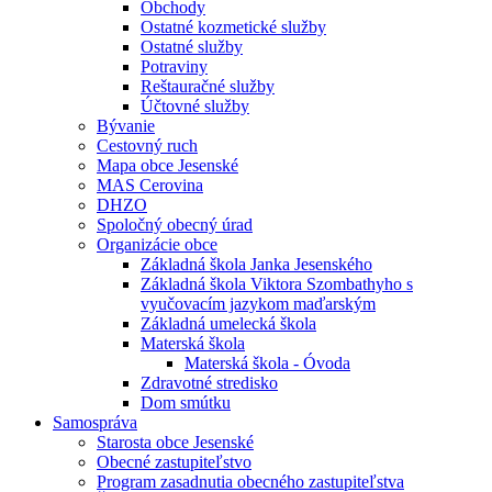
Obchody
Ostatné kozmetické služby
Ostatné služby
Potraviny
Reštauračné služby
Účtovné služby
Bývanie
Cestovný ruch
Mapa obce Jesenské
MAS Cerovina
DHZO
Spoločný obecný úrad
Organizácie obce
Základná škola Janka Jesenského
Základná škola Viktora Szombathyho s
vyučovacím jazykom maďarským
Základná umelecká škola
Materská škola
Materská škola - Óvoda
Zdravotné stredisko
Dom smútku
Samospráva
Starosta obce Jesenské
Obecné zastupiteľstvo
Program zasadnutia obecného zastupiteľstva