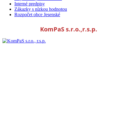
Interné predpisy
Zákazky s nízkou hodnotou
Rozpočet obce Jesenské
KomPaS s.r.o.,r.s.p.