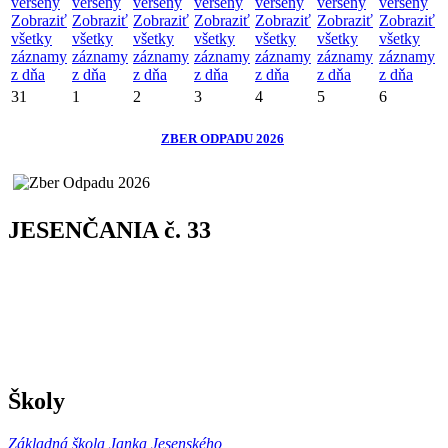
verseny
verseny
verseny
verseny
verseny
verseny
verseny
Zobraziť
Zobraziť
Zobraziť
Zobraziť
Zobraziť
Zobraziť
Zobraziť
všetky
všetky
všetky
všetky
všetky
všetky
všetky
záznamy
záznamy
záznamy
záznamy
záznamy
záznamy
záznamy
z dňa
z dňa
z dňa
z dňa
z dňa
z dňa
z dňa
31
1
2
3
4
5
6
ZBER ODPADU 2026
JESENČANIA č. 33
Školy
Základná škola Janka Jesenského