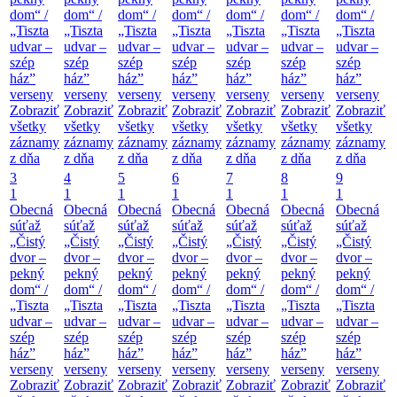
dom“ /
dom“ /
dom“ /
dom“ /
dom“ /
dom“ /
dom“ /
„Tiszta
„Tiszta
„Tiszta
„Tiszta
„Tiszta
„Tiszta
„Tiszta
udvar –
udvar –
udvar –
udvar –
udvar –
udvar –
udvar –
szép
szép
szép
szép
szép
szép
szép
ház”
ház”
ház”
ház”
ház”
ház”
ház”
verseny
verseny
verseny
verseny
verseny
verseny
verseny
Zobraziť
Zobraziť
Zobraziť
Zobraziť
Zobraziť
Zobraziť
Zobraziť
všetky
všetky
všetky
všetky
všetky
všetky
všetky
záznamy
záznamy
záznamy
záznamy
záznamy
záznamy
záznamy
z dňa
z dňa
z dňa
z dňa
z dňa
z dňa
z dňa
3
4
5
6
7
8
9
1
1
1
1
1
1
1
Obecná
Obecná
Obecná
Obecná
Obecná
Obecná
Obecná
súťaž
súťaž
súťaž
súťaž
súťaž
súťaž
súťaž
„Čistý
„Čistý
„Čistý
„Čistý
„Čistý
„Čistý
„Čistý
dvor –
dvor –
dvor –
dvor –
dvor –
dvor –
dvor –
pekný
pekný
pekný
pekný
pekný
pekný
pekný
dom“ /
dom“ /
dom“ /
dom“ /
dom“ /
dom“ /
dom“ /
„Tiszta
„Tiszta
„Tiszta
„Tiszta
„Tiszta
„Tiszta
„Tiszta
udvar –
udvar –
udvar –
udvar –
udvar –
udvar –
udvar –
szép
szép
szép
szép
szép
szép
szép
ház”
ház”
ház”
ház”
ház”
ház”
ház”
verseny
verseny
verseny
verseny
verseny
verseny
verseny
Zobraziť
Zobraziť
Zobraziť
Zobraziť
Zobraziť
Zobraziť
Zobraziť