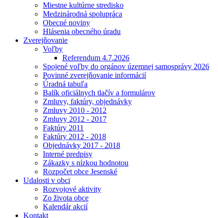
Miestne kultúrne stredisko
Medzinárodná spolupráca
Obecné noviny
Hlásenia obecného úradu
Zverejňovanie
Voľby
Referendum 4.7.2026
Spojené voľby do orgánov územnej samosprávy 2026
Povinné zverejňovanie informácií
Úradná tabuľa
Balík oficiálnych tlačív a formulárov
Zmluvy, faktúry, objednávky
Zmluvy 2010 - 2012
Zmluvy 2012 - 2017
Faktúry 2011
Faktúry 2012 - 2018
Objednávky 2017 - 2018
Interné predpisy
Zákazky s nízkou hodnotou
Rozpočet obce Jesenské
Udalosti v obci
Rozvojové aktivity
Zo života obce
Kalendár akcií
Kontakt