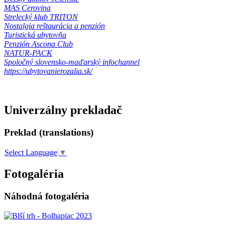
MAS Cerovina
Strelecký klub TRITON
Nostalgia reštaurácia a penzión
Turistická ubytovňa
Penzión Ascona Club
NATUR-PACK
Spoločný slovensko-maďarský infochannel
https://ubytovanierozalia.sk/
Univerzálny prekladač
Preklad (translations)
Select Language
▼
Fotogaléria
Náhodná fotogaléria