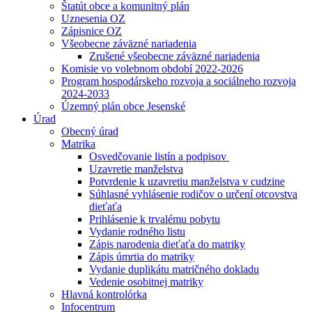
Štatút obce a komunitný plán
Uznesenia OZ
Zápisnice OZ
Všeobecne záväzné nariadenia
Zrušené všeobecne záväzné nariadenia
Komisie vo volebnom období 2022-2026
Program hospodárskeho rozvoja a sociálneho rozvoja
2024-2033
Územný plán obce Jesenské
Úrad
Obecný úrad
Matrika
Osvedčovanie listín a podpisov
Uzavretie manželstva
Potvrdenie k uzavretiu manželstva v cudzine
Súhlasné vyhlásenie rodičov o určení otcovstva
dieťaťa
Prihlásenie k trvalému pobytu
Vydanie rodného listu
Zápis narodenia dieťaťa do matriky
Zápis úmrtia do matriky
Vydanie duplikátu matričného dokladu
Vedenie osobitnej matriky
Hlavná kontrolórka
Infocentrum