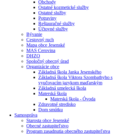
Obchody
Ostatné kozmetické služby
Ostatné služby
Potraviny
Reštauračné služby
Účtovné služby
Bývanie
Cestovný ruch
Mapa obce Jesenské
MAS Cerovina
DHZO
Spoločný obecný úrad
Organizácie obce
Základná škola Janka Jesenského
Základná škola Viktora Szombathyho s
vyučovacím jazykom maďarským
Základná umelecká škola
Materská škola
Materská škola - Óvoda
Zdravotné stredisko
Dom smútku
Samospráva
Starosta obce Jesenské
Obecné zastupiteľstvo
Program zasadnutia obecného zastupiteľstva