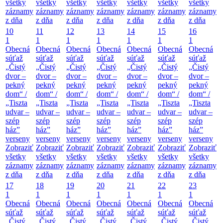
všetky
všetky
všetky
všetky
všetky
všetky
všetky
záznamy
záznamy
záznamy
záznamy
záznamy
záznamy
záznamy
z dňa
z dňa
z dňa
z dňa
z dňa
z dňa
z dňa
10
11
12
13
14
15
16
1
1
1
1
1
1
1
Obecná
Obecná
Obecná
Obecná
Obecná
Obecná
Obecná
súťaž
súťaž
súťaž
súťaž
súťaž
súťaž
súťaž
„Čistý
„Čistý
„Čistý
„Čistý
„Čistý
„Čistý
„Čistý
dvor –
dvor –
dvor –
dvor –
dvor –
dvor –
dvor –
pekný
pekný
pekný
pekný
pekný
pekný
pekný
dom“ /
dom“ /
dom“ /
dom“ /
dom“ /
dom“ /
dom“ /
„Tiszta
„Tiszta
„Tiszta
„Tiszta
„Tiszta
„Tiszta
„Tiszta
udvar –
udvar –
udvar –
udvar –
udvar –
udvar –
udvar –
szép
szép
szép
szép
szép
szép
szép
ház”
ház”
ház”
ház”
ház”
ház”
ház”
verseny
verseny
verseny
verseny
verseny
verseny
verseny
Zobraziť
Zobraziť
Zobraziť
Zobraziť
Zobraziť
Zobraziť
Zobraziť
všetky
všetky
všetky
všetky
všetky
všetky
všetky
záznamy
záznamy
záznamy
záznamy
záznamy
záznamy
záznamy
z dňa
z dňa
z dňa
z dňa
z dňa
z dňa
z dňa
17
18
19
20
21
22
23
1
1
1
1
1
1
1
Obecná
Obecná
Obecná
Obecná
Obecná
Obecná
Obecná
súťaž
súťaž
súťaž
súťaž
súťaž
súťaž
súťaž
„Čistý
„Čistý
„Čistý
„Čistý
„Čistý
„Čistý
„Čistý