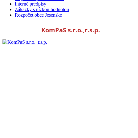
Interné predpisy
Zákazky s nízkou hodnotou
Rozpočet obce Jesenské
KomPaS s.r.o.,r.s.p.