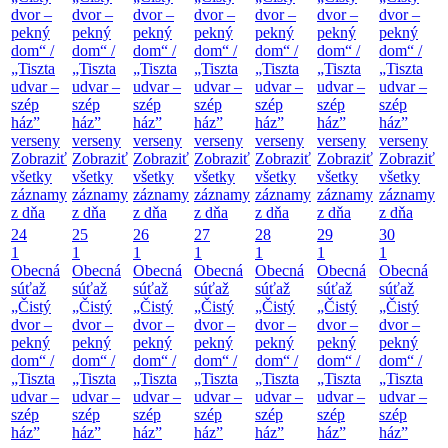
dvor –
dvor –
dvor –
dvor –
dvor –
dvor –
dvor –
pekný
pekný
pekný
pekný
pekný
pekný
pekný
dom“ /
dom“ /
dom“ /
dom“ /
dom“ /
dom“ /
dom“ /
„Tiszta
„Tiszta
„Tiszta
„Tiszta
„Tiszta
„Tiszta
„Tiszta
udvar –
udvar –
udvar –
udvar –
udvar –
udvar –
udvar –
szép
szép
szép
szép
szép
szép
szép
ház”
ház”
ház”
ház”
ház”
ház”
ház”
verseny
verseny
verseny
verseny
verseny
verseny
verseny
Zobraziť
Zobraziť
Zobraziť
Zobraziť
Zobraziť
Zobraziť
Zobraziť
všetky
všetky
všetky
všetky
všetky
všetky
všetky
záznamy
záznamy
záznamy
záznamy
záznamy
záznamy
záznamy
z dňa
z dňa
z dňa
z dňa
z dňa
z dňa
z dňa
24
25
26
27
28
29
30
1
1
1
1
1
1
1
Obecná
Obecná
Obecná
Obecná
Obecná
Obecná
Obecná
súťaž
súťaž
súťaž
súťaž
súťaž
súťaž
súťaž
„Čistý
„Čistý
„Čistý
„Čistý
„Čistý
„Čistý
„Čistý
dvor –
dvor –
dvor –
dvor –
dvor –
dvor –
dvor –
pekný
pekný
pekný
pekný
pekný
pekný
pekný
dom“ /
dom“ /
dom“ /
dom“ /
dom“ /
dom“ /
dom“ /
„Tiszta
„Tiszta
„Tiszta
„Tiszta
„Tiszta
„Tiszta
„Tiszta
udvar –
udvar –
udvar –
udvar –
udvar –
udvar –
udvar –
szép
szép
szép
szép
szép
szép
szép
ház”
ház”
ház”
ház”
ház”
ház”
ház”