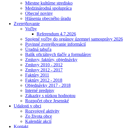
Miestne kultúrne stredisko
Medzinárodná spolupráca
Obecné noviny
Hlásenia obecného úradu
Zverejňovanie
Voľby
Referendum 4.7.2026
Spojené voľby do orgánov územnej samosprávy 2026
Povinné zverejňovanie informácií
Úradná tabuľa
Balík oficiálnych tlačív a formulárov
Zmluvy, faktúry, objednávky
Zmluvy 2010 - 2012
Zmluvy 2012 - 2017
Faktúry 2011
Faktúry 2012 - 2018
Objednávky 2017 - 2018
Interné predpisy
Zákazky s nízkou hodnotou
Rozpočet obce Jesenské
Udalosti v obci
Rozvojové aktivity
Zo života obce
Kalendár akcií
Kontakt