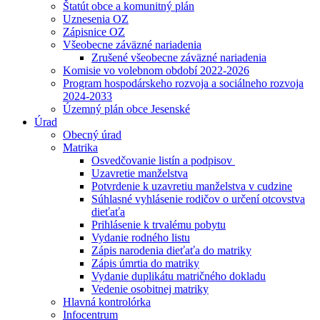
Štatút obce a komunitný plán
Uznesenia OZ
Zápisnice OZ
Všeobecne záväzné nariadenia
Zrušené všeobecne záväzné nariadenia
Komisie vo volebnom období 2022-2026
Program hospodárskeho rozvoja a sociálneho rozvoja
2024-2033
Územný plán obce Jesenské
Úrad
Obecný úrad
Matrika
Osvedčovanie listín a podpisov
Uzavretie manželstva
Potvrdenie k uzavretiu manželstva v cudzine
Súhlasné vyhlásenie rodičov o určení otcovstva
dieťaťa
Prihlásenie k trvalému pobytu
Vydanie rodného listu
Zápis narodenia dieťaťa do matriky
Zápis úmrtia do matriky
Vydanie duplikátu matričného dokladu
Vedenie osobitnej matriky
Hlavná kontrolórka
Infocentrum