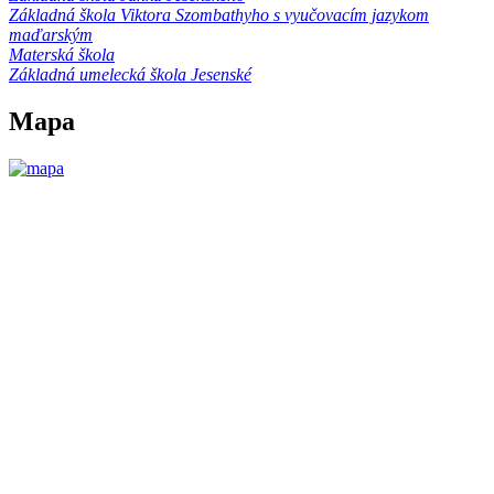
Základná škola Viktora Szombathyho s vyučovacím jazykom
maďarským
Materská škola
Základná umelecká škola Jesenské
Mapa