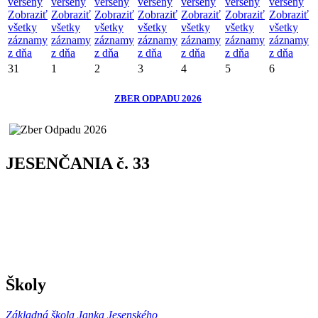
verseny
verseny
verseny
verseny
verseny
verseny
verseny
Zobraziť
Zobraziť
Zobraziť
Zobraziť
Zobraziť
Zobraziť
Zobraziť
všetky
všetky
všetky
všetky
všetky
všetky
všetky
záznamy
záznamy
záznamy
záznamy
záznamy
záznamy
záznamy
z dňa
z dňa
z dňa
z dňa
z dňa
z dňa
z dňa
31
1
2
3
4
5
6
ZBER ODPADU 2026
JESENČANIA č. 33
Školy
Základná škola Janka Jesenského