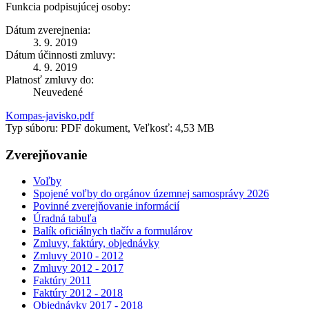
Funkcia podpisujúcej osoby:
Dátum zverejnenia:
3. 9. 2019
Dátum účinnosti zmluvy:
4. 9. 2019
Platnosť zmluvy do:
Neuvedené
Kompas-javisko.pdf
Typ súboru: PDF dokument, Veľkosť: 4,53 MB
Zverejňovanie
Voľby
Spojené voľby do orgánov územnej samosprávy 2026
Povinné zverejňovanie informácií
Úradná tabuľa
Balík oficiálnych tlačív a formulárov
Zmluvy, faktúry, objednávky
Zmluvy 2010 - 2012
Zmluvy 2012 - 2017
Faktúry 2011
Faktúry 2012 - 2018
Objednávky 2017 - 2018