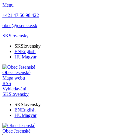
Menu
+421 47 56 98 422
obec@jesenske.sk
SK
Slovensky
SK
Slovensky
EN
English
HU
Magyar
Obec
Jesenské
Mapa webu
RSS
Vyhledávání
SK
Slovensky
SK
Slovensky
EN
English
HU
Magyar
Obec
Jesenské