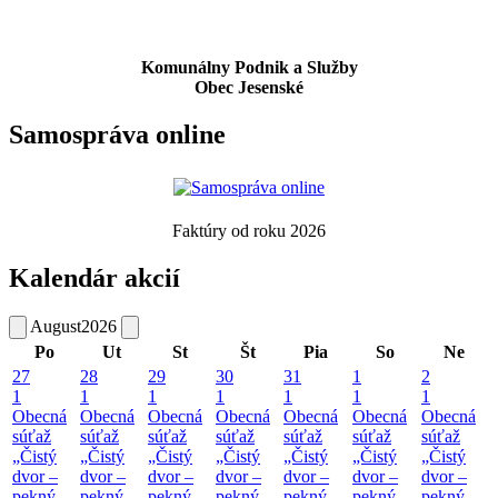
Komunálny Podnik a Služby
Obec Jesenské
Samospráva online
Faktúry od roku 2026
Kalendár akcií
August
2026
Po
Ut
St
Št
Pia
So
Ne
27
28
29
30
31
1
2
1
1
1
1
1
1
1
Obecná
Obecná
Obecná
Obecná
Obecná
Obecná
Obecná
súťaž
súťaž
súťaž
súťaž
súťaž
súťaž
súťaž
„Čistý
„Čistý
„Čistý
„Čistý
„Čistý
„Čistý
„Čistý
dvor –
dvor –
dvor –
dvor –
dvor –
dvor –
dvor –
pekný
pekný
pekný
pekný
pekný
pekný
pekný