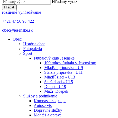
Hľadaný výraz
Hľadať
rozšírené vyhľadávanie
+421 47 56 98 422
obec@jesenske.sk
Obec
História obce
Fotogaléria
Šport
Futbalový klub Jesenské
100 rokov futbalu v Jesenskom
Mladšia prípravka - U9
Staršia prípravka - U11
Mladší žiaci - U13
Starší žiaci - U15
Dorast - U19
Muži -Dospelí
Služby a podnikanie
Kompas s.r.o.,r.s.p.
Autoservis
Dopravné služby
Montáž a oprava