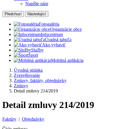
Napíšte nám
Předchozí
Následující
Fotogaléria
Organizácie obce
Infocentrum
Úradná tabuľa
Ako vybaviť
Služby
Šport
Mobilná aplikácia
Úvodná stránka
Zverejňovanie
Zmluvy, faktúry, objednávky
Zmluvy
Detail zmluvy 214/2019
Detail zmluvy 214/2019
Faktúry
|
Objednávky
Číslo zmluvy: