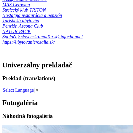
MAS Cerovina
Strelecký klub TRITON
Nostalgia reštaurácia a penzión
Turistická ubytovňa
Penzión Ascona Club
NATUR-PACK
Spoločný slovensko-maďarský infochannel
https://ubytovanierozalia.sk/
Univerzálny prekladač
Preklad (translations)
Select Language
▼
Fotogaléria
Náhodná fotogaléria