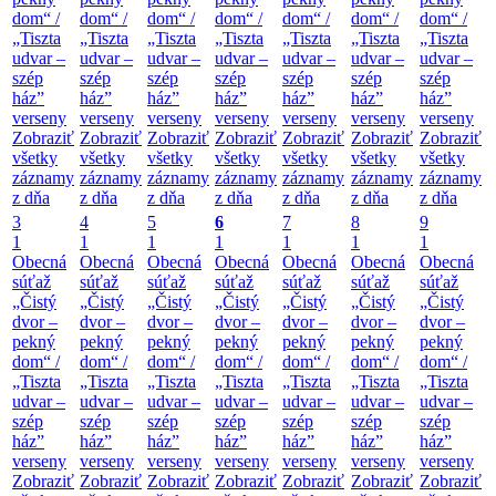
dom“ /
dom“ /
dom“ /
dom“ /
dom“ /
dom“ /
dom“ /
„Tiszta
„Tiszta
„Tiszta
„Tiszta
„Tiszta
„Tiszta
„Tiszta
udvar –
udvar –
udvar –
udvar –
udvar –
udvar –
udvar –
szép
szép
szép
szép
szép
szép
szép
ház”
ház”
ház”
ház”
ház”
ház”
ház”
verseny
verseny
verseny
verseny
verseny
verseny
verseny
Zobraziť
Zobraziť
Zobraziť
Zobraziť
Zobraziť
Zobraziť
Zobraziť
všetky
všetky
všetky
všetky
všetky
všetky
všetky
záznamy
záznamy
záznamy
záznamy
záznamy
záznamy
záznamy
z dňa
z dňa
z dňa
z dňa
z dňa
z dňa
z dňa
3
4
5
6
7
8
9
1
1
1
1
1
1
1
Obecná
Obecná
Obecná
Obecná
Obecná
Obecná
Obecná
súťaž
súťaž
súťaž
súťaž
súťaž
súťaž
súťaž
„Čistý
„Čistý
„Čistý
„Čistý
„Čistý
„Čistý
„Čistý
dvor –
dvor –
dvor –
dvor –
dvor –
dvor –
dvor –
pekný
pekný
pekný
pekný
pekný
pekný
pekný
dom“ /
dom“ /
dom“ /
dom“ /
dom“ /
dom“ /
dom“ /
„Tiszta
„Tiszta
„Tiszta
„Tiszta
„Tiszta
„Tiszta
„Tiszta
udvar –
udvar –
udvar –
udvar –
udvar –
udvar –
udvar –
szép
szép
szép
szép
szép
szép
szép
ház”
ház”
ház”
ház”
ház”
ház”
ház”
verseny
verseny
verseny
verseny
verseny
verseny
verseny
Zobraziť
Zobraziť
Zobraziť
Zobraziť
Zobraziť
Zobraziť
Zobraziť