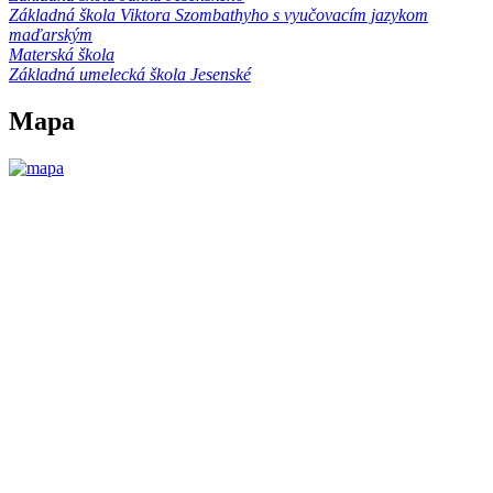
Základná škola Viktora Szombathyho s vyučovacím jazykom
maďarským
Materská škola
Základná umelecká škola Jesenské
Mapa