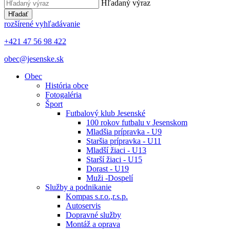
Hľadaný výraz
Hľadať
rozšírené vyhľadávanie
+421 47 56 98 422
obec@jesenske.sk
Obec
História obce
Fotogaléria
Šport
Futbalový klub Jesenské
100 rokov futbalu v Jesenskom
Mladšia prípravka - U9
Staršia prípravka - U11
Mladší žiaci - U13
Starší žiaci - U15
Dorast - U19
Muži -Dospelí
Služby a podnikanie
Kompas s.r.o.,r.s.p.
Autoservis
Dopravné služby
Montáž a oprava