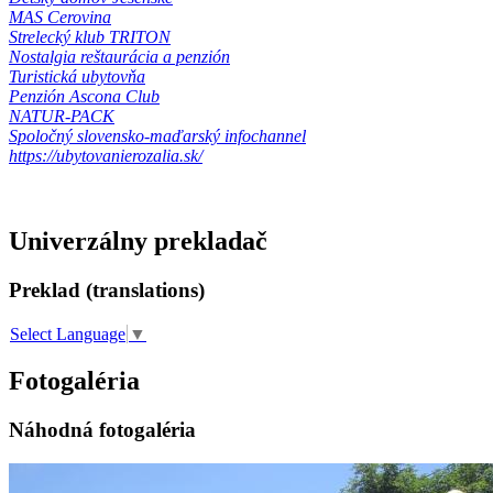
MAS Cerovina
Strelecký klub TRITON
Nostalgia reštaurácia a penzión
Turistická ubytovňa
Penzión Ascona Club
NATUR-PACK
Spoločný slovensko-maďarský infochannel
https://ubytovanierozalia.sk/
Univerzálny prekladač
Preklad (translations)
Select Language
▼
Fotogaléria
Náhodná fotogaléria