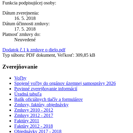
Funkcia podpisujúcej osoby:
Dátum zverejnenia:
16. 5. 2018
Dátum účinnosti zmluvy:
17. 5. 2018
Platnosť zmluvy do:
Neuvedené
Dodatok č.1 k zmluve o dielo.pdf
Typ súboru: PDF dokument, Veľkosť: 309,85 kB
Zverejňovanie
Voľby
Spojené voľby do orgánov územnej samosprávy 2026
Povinné zverejňovanie informácií
Úradná tabuľa
Balík oficiálnych tlačív a formulárov
Zmluvy, faktúry, objednávky
Zmluvy 2010 - 2012
Zmluvy 2012 - 2017
Faktúry 2011
Faktúry 2012 - 2018
Objednávky 2017 - 2018