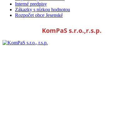
Interné predpisy
Zákazky s nízkou hodnotou
Rozpočet obce Jesenské
KomPaS s.r.o.,r.s.p.