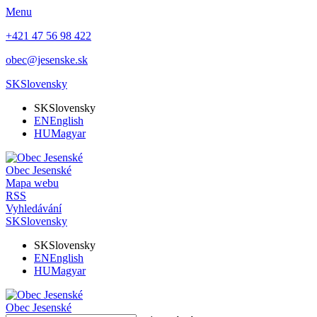
Menu
+421 47 56 98 422
obec@jesenske.sk
SK
Slovensky
SK
Slovensky
EN
English
HU
Magyar
Obec
Jesenské
Mapa webu
RSS
Vyhledávání
SK
Slovensky
SK
Slovensky
EN
English
HU
Magyar
Obec
Jesenské