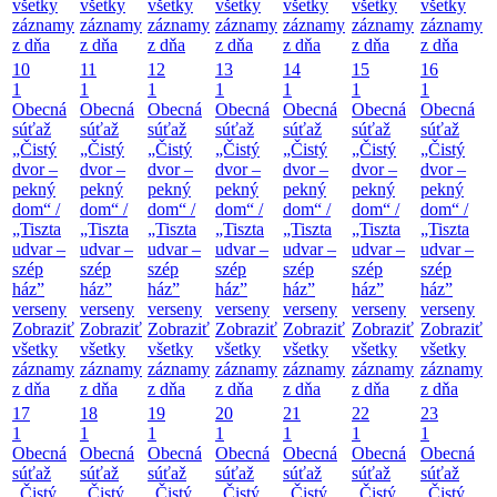
všetky
všetky
všetky
všetky
všetky
všetky
všetky
záznamy
záznamy
záznamy
záznamy
záznamy
záznamy
záznamy
z dňa
z dňa
z dňa
z dňa
z dňa
z dňa
z dňa
10
11
12
13
14
15
16
1
1
1
1
1
1
1
Obecná
Obecná
Obecná
Obecná
Obecná
Obecná
Obecná
súťaž
súťaž
súťaž
súťaž
súťaž
súťaž
súťaž
„Čistý
„Čistý
„Čistý
„Čistý
„Čistý
„Čistý
„Čistý
dvor –
dvor –
dvor –
dvor –
dvor –
dvor –
dvor –
pekný
pekný
pekný
pekný
pekný
pekný
pekný
dom“ /
dom“ /
dom“ /
dom“ /
dom“ /
dom“ /
dom“ /
„Tiszta
„Tiszta
„Tiszta
„Tiszta
„Tiszta
„Tiszta
„Tiszta
udvar –
udvar –
udvar –
udvar –
udvar –
udvar –
udvar –
szép
szép
szép
szép
szép
szép
szép
ház”
ház”
ház”
ház”
ház”
ház”
ház”
verseny
verseny
verseny
verseny
verseny
verseny
verseny
Zobraziť
Zobraziť
Zobraziť
Zobraziť
Zobraziť
Zobraziť
Zobraziť
všetky
všetky
všetky
všetky
všetky
všetky
všetky
záznamy
záznamy
záznamy
záznamy
záznamy
záznamy
záznamy
z dňa
z dňa
z dňa
z dňa
z dňa
z dňa
z dňa
17
18
19
20
21
22
23
1
1
1
1
1
1
1
Obecná
Obecná
Obecná
Obecná
Obecná
Obecná
Obecná
súťaž
súťaž
súťaž
súťaž
súťaž
súťaž
súťaž
„Čistý
„Čistý
„Čistý
„Čistý
„Čistý
„Čistý
„Čistý