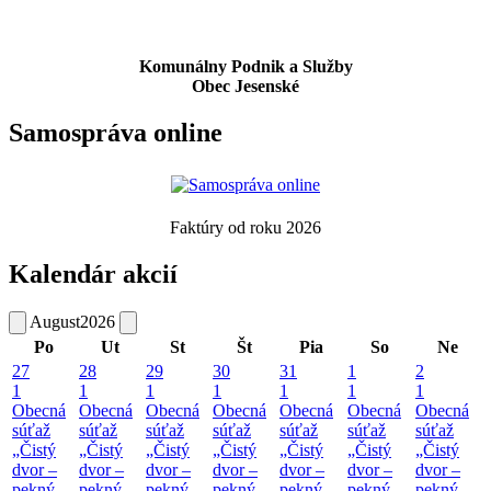
Komunálny Podnik a Služby
Obec Jesenské
Samospráva online
Faktúry od roku 2026
Kalendár akcií
August
2026
Po
Ut
St
Št
Pia
So
Ne
27
28
29
30
31
1
2
1
1
1
1
1
1
1
Obecná
Obecná
Obecná
Obecná
Obecná
Obecná
Obecná
súťaž
súťaž
súťaž
súťaž
súťaž
súťaž
súťaž
„Čistý
„Čistý
„Čistý
„Čistý
„Čistý
„Čistý
„Čistý
dvor –
dvor –
dvor –
dvor –
dvor –
dvor –
dvor –
pekný
pekný
pekný
pekný
pekný
pekný
pekný