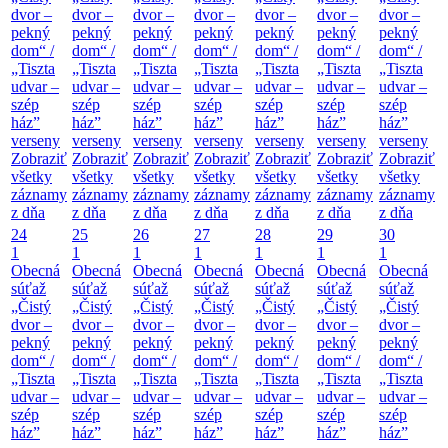
dvor –
dvor –
dvor –
dvor –
dvor –
dvor –
dvor –
pekný
pekný
pekný
pekný
pekný
pekný
pekný
dom“ /
dom“ /
dom“ /
dom“ /
dom“ /
dom“ /
dom“ /
„Tiszta
„Tiszta
„Tiszta
„Tiszta
„Tiszta
„Tiszta
„Tiszta
udvar –
udvar –
udvar –
udvar –
udvar –
udvar –
udvar –
szép
szép
szép
szép
szép
szép
szép
ház”
ház”
ház”
ház”
ház”
ház”
ház”
verseny
verseny
verseny
verseny
verseny
verseny
verseny
Zobraziť
Zobraziť
Zobraziť
Zobraziť
Zobraziť
Zobraziť
Zobraziť
všetky
všetky
všetky
všetky
všetky
všetky
všetky
záznamy
záznamy
záznamy
záznamy
záznamy
záznamy
záznamy
z dňa
z dňa
z dňa
z dňa
z dňa
z dňa
z dňa
24
25
26
27
28
29
30
1
1
1
1
1
1
1
Obecná
Obecná
Obecná
Obecná
Obecná
Obecná
Obecná
súťaž
súťaž
súťaž
súťaž
súťaž
súťaž
súťaž
„Čistý
„Čistý
„Čistý
„Čistý
„Čistý
„Čistý
„Čistý
dvor –
dvor –
dvor –
dvor –
dvor –
dvor –
dvor –
pekný
pekný
pekný
pekný
pekný
pekný
pekný
dom“ /
dom“ /
dom“ /
dom“ /
dom“ /
dom“ /
dom“ /
„Tiszta
„Tiszta
„Tiszta
„Tiszta
„Tiszta
„Tiszta
„Tiszta
udvar –
udvar –
udvar –
udvar –
udvar –
udvar –
udvar –
szép
szép
szép
szép
szép
szép
szép
ház”
ház”
ház”
ház”
ház”
ház”
ház”