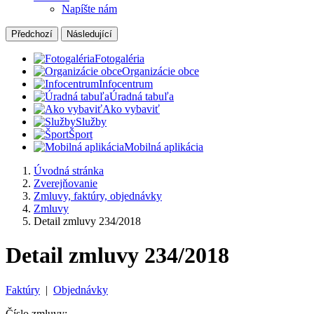
Napíšte nám
Předchozí
Následující
Fotogaléria
Organizácie obce
Infocentrum
Úradná tabuľa
Ako vybaviť
Služby
Šport
Mobilná aplikácia
Úvodná stránka
Zverejňovanie
Zmluvy, faktúry, objednávky
Zmluvy
Detail zmluvy 234/2018
Detail zmluvy 234/2018
Faktúry
|
Objednávky
Číslo zmluvy: