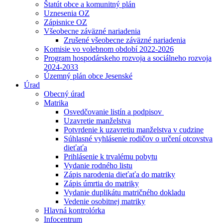
Štatút obce a komunitný plán
Uznesenia OZ
Zápisnice OZ
Všeobecne záväzné nariadenia
Zrušené všeobecne záväzné nariadenia
Komisie vo volebnom období 2022-2026
Program hospodárskeho rozvoja a sociálneho rozvoja
2024-2033
Územný plán obce Jesenské
Úrad
Obecný úrad
Matrika
Osvedčovanie listín a podpisov
Uzavretie manželstva
Potvrdenie k uzavretiu manželstva v cudzine
Súhlasné vyhlásenie rodičov o určení otcovstva
dieťaťa
Prihlásenie k trvalému pobytu
Vydanie rodného listu
Zápis narodenia dieťaťa do matriky
Zápis úmrtia do matriky
Vydanie duplikátu matričného dokladu
Vedenie osobitnej matriky
Hlavná kontrolórka
Infocentrum