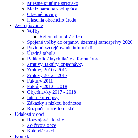
Miestne kultúrne stredisko
Medzinárodná spolupráca
Obecné noviny
Hlásenia obecného úradu
Zverejňovanie
Voľby
Referendum 4.7.2026
Spojené voľby do orgánov územnej samosprávy 2026
Povinné zverejňovanie informácií
Úradná tabuľa
Balík oficiálnych tlačív a formulárov
Zmluvy, faktúry, objednávky
Zmluvy 2010 - 2012
Zmluvy 2012 - 2017
Faktúry 2011
Faktúry 2012 - 2018
Objednávky 2017 - 2018
Interné predpisy
Zákazky s nízkou hodnotou
Rozpočet obce Jesenské
Udalosti v obci
Rozvojové aktivity
Zo života obce
Kalendár akcií
Kontakt