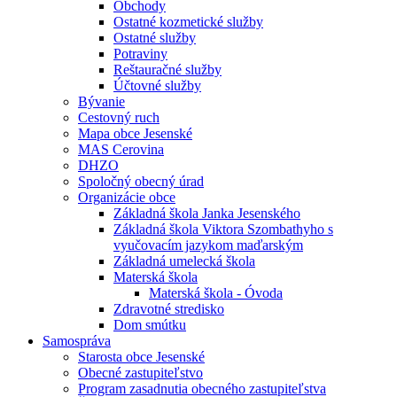
Obchody
Ostatné kozmetické služby
Ostatné služby
Potraviny
Reštauračné služby
Účtovné služby
Bývanie
Cestovný ruch
Mapa obce Jesenské
MAS Cerovina
DHZO
Spoločný obecný úrad
Organizácie obce
Základná škola Janka Jesenského
Základná škola Viktora Szombathyho s
vyučovacím jazykom maďarským
Základná umelecká škola
Materská škola
Materská škola - Óvoda
Zdravotné stredisko
Dom smútku
Samospráva
Starosta obce Jesenské
Obecné zastupiteľstvo
Program zasadnutia obecného zastupiteľstva