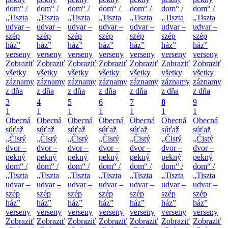
dom“ /
dom“ /
dom“ /
dom“ /
dom“ /
dom“ /
dom“ /
„Tiszta
„Tiszta
„Tiszta
„Tiszta
„Tiszta
„Tiszta
„Tiszta
udvar –
udvar –
udvar –
udvar –
udvar –
udvar –
udvar –
szép
szép
szép
szép
szép
szép
szép
ház”
ház”
ház”
ház”
ház”
ház”
ház”
verseny
verseny
verseny
verseny
verseny
verseny
verseny
Zobraziť
Zobraziť
Zobraziť
Zobraziť
Zobraziť
Zobraziť
Zobraziť
všetky
všetky
všetky
všetky
všetky
všetky
všetky
záznamy
záznamy
záznamy
záznamy
záznamy
záznamy
záznamy
z dňa
z dňa
z dňa
z dňa
z dňa
z dňa
z dňa
3
4
5
6
7
8
9
1
1
1
1
1
1
1
Obecná
Obecná
Obecná
Obecná
Obecná
Obecná
Obecná
súťaž
súťaž
súťaž
súťaž
súťaž
súťaž
súťaž
„Čistý
„Čistý
„Čistý
„Čistý
„Čistý
„Čistý
„Čistý
dvor –
dvor –
dvor –
dvor –
dvor –
dvor –
dvor –
pekný
pekný
pekný
pekný
pekný
pekný
pekný
dom“ /
dom“ /
dom“ /
dom“ /
dom“ /
dom“ /
dom“ /
„Tiszta
„Tiszta
„Tiszta
„Tiszta
„Tiszta
„Tiszta
„Tiszta
udvar –
udvar –
udvar –
udvar –
udvar –
udvar –
udvar –
szép
szép
szép
szép
szép
szép
szép
ház”
ház”
ház”
ház”
ház”
ház”
ház”
verseny
verseny
verseny
verseny
verseny
verseny
verseny
Zobraziť
Zobraziť
Zobraziť
Zobraziť
Zobraziť
Zobraziť
Zobraziť