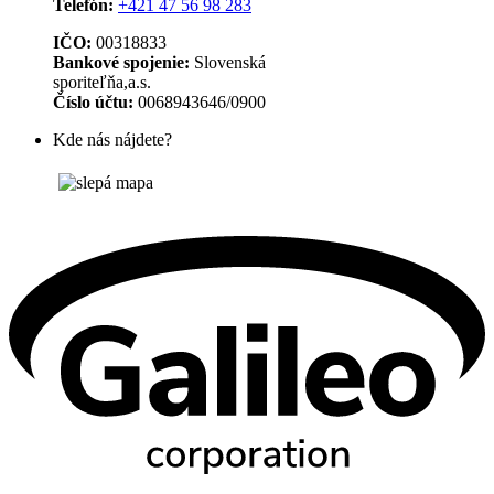
Telefón:
+421 47 56 98 283
IČO:
00318833
Bankové spojenie:
Slovenská
sporiteľňa,a.s.
Číslo účtu:
0068943646/0900
Kde nás nájdete?