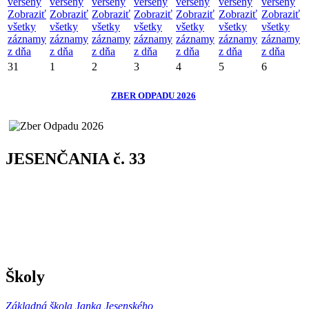
verseny
verseny
verseny
verseny
verseny
verseny
verseny
Zobraziť
Zobraziť
Zobraziť
Zobraziť
Zobraziť
Zobraziť
Zobraziť
všetky
všetky
všetky
všetky
všetky
všetky
všetky
záznamy
záznamy
záznamy
záznamy
záznamy
záznamy
záznamy
z dňa
z dňa
z dňa
z dňa
z dňa
z dňa
z dňa
31
1
2
3
4
5
6
ZBER ODPADU 2026
JESENČANIA č. 33
Školy
Základná škola Janka Jesenského