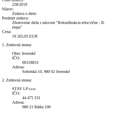
258/2019
Názov:
Zmluva o dielo
Predmet zmluvy:
Zhotovenie diela s názvom "Rekonštrukcia telocvične - II.
etapa"
Cena:
19 265,05 EUR
1. Zmluvná strana:
Obec Jesenské
IČO:
00318833
Adresa:
Sobotská 10, 980 02 Jesenské
2. Zmluvná strana:
STAV LP s.r.o.
IČO:
44 475 331
Adresa:
980 21 Bátka 106