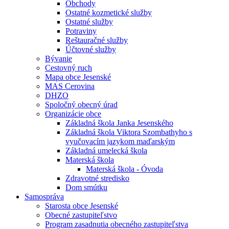
Obchody
Ostatné kozmetické služby
Ostatné služby
Potraviny
Reštauračné služby
Účtovné služby
Bývanie
Cestovný ruch
Mapa obce Jesenské
MAS Cerovina
DHZO
Spoločný obecný úrad
Organizácie obce
Základná škola Janka Jesenského
Základná škola Viktora Szombathyho s
vyučovacím jazykom maďarským
Základná umelecká škola
Materská škola
Materská škola - Óvoda
Zdravotné stredisko
Dom smútku
Samospráva
Starosta obce Jesenské
Obecné zastupiteľstvo
Program zasadnutia obecného zastupiteľstva