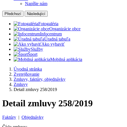
Napíšte nám
Předchozí
Následující
Fotogaléria
Organizácie obce
Infocentrum
Úradná tabuľa
Ako vybaviť
Služby
Šport
Mobilná aplikácia
Úvodná stránka
Zverejňovanie
Zmluvy, faktúry, objednávky
Zmluvy
Detail zmluvy 258/2019
Detail zmluvy 258/2019
Faktúry
|
Objednávky
Číslo zmluvy: