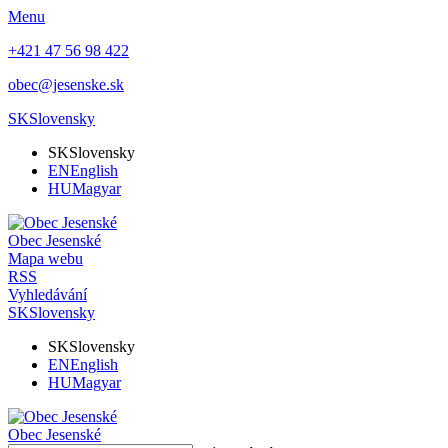
Menu
+421 47 56 98 422
obec@jesenske.sk
SK
Slovensky
SK
Slovensky
EN
English
HU
Magyar
Obec
Jesenské
Mapa webu
RSS
Vyhledávání
SK
Slovensky
SK
Slovensky
EN
English
HU
Magyar
Obec
Jesenské