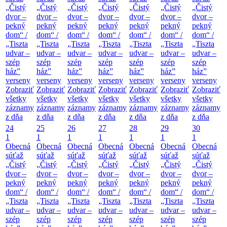
„Čistý
„Čistý
„Čistý
„Čistý
„Čistý
„Čistý
„Čistý
dvor –
dvor –
dvor –
dvor –
dvor –
dvor –
dvor –
pekný
pekný
pekný
pekný
pekný
pekný
pekný
dom“ /
dom“ /
dom“ /
dom“ /
dom“ /
dom“ /
dom“ /
„Tiszta
„Tiszta
„Tiszta
„Tiszta
„Tiszta
„Tiszta
„Tiszta
udvar –
udvar –
udvar –
udvar –
udvar –
udvar –
udvar –
szép
szép
szép
szép
szép
szép
szép
ház”
ház”
ház”
ház”
ház”
ház”
ház”
verseny
verseny
verseny
verseny
verseny
verseny
verseny
Zobraziť
Zobraziť
Zobraziť
Zobraziť
Zobraziť
Zobraziť
Zobraziť
všetky
všetky
všetky
všetky
všetky
všetky
všetky
záznamy
záznamy
záznamy
záznamy
záznamy
záznamy
záznamy
z dňa
z dňa
z dňa
z dňa
z dňa
z dňa
z dňa
24
25
26
27
28
29
30
1
1
1
1
1
1
1
Obecná
Obecná
Obecná
Obecná
Obecná
Obecná
Obecná
súťaž
súťaž
súťaž
súťaž
súťaž
súťaž
súťaž
„Čistý
„Čistý
„Čistý
„Čistý
„Čistý
„Čistý
„Čistý
dvor –
dvor –
dvor –
dvor –
dvor –
dvor –
dvor –
pekný
pekný
pekný
pekný
pekný
pekný
pekný
dom“ /
dom“ /
dom“ /
dom“ /
dom“ /
dom“ /
dom“ /
„Tiszta
„Tiszta
„Tiszta
„Tiszta
„Tiszta
„Tiszta
„Tiszta
udvar –
udvar –
udvar –
udvar –
udvar –
udvar –
udvar –
szép
szép
szép
szép
szép
szép
szép