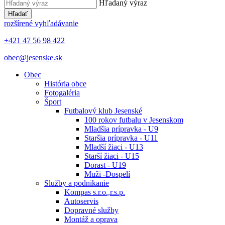
Hľadaný výraz
Hľadať
rozšírené vyhľadávanie
+421 47 56 98 422
obec@jesenske.sk
Obec
História obce
Fotogaléria
Šport
Futbalový klub Jesenské
100 rokov futbalu v Jesenskom
Mladšia prípravka - U9
Staršia prípravka - U11
Mladší žiaci - U13
Starší žiaci - U15
Dorast - U19
Muži -Dospelí
Služby a podnikanie
Kompas s.r.o.,r.s.p.
Autoservis
Dopravné služby
Montáž a oprava