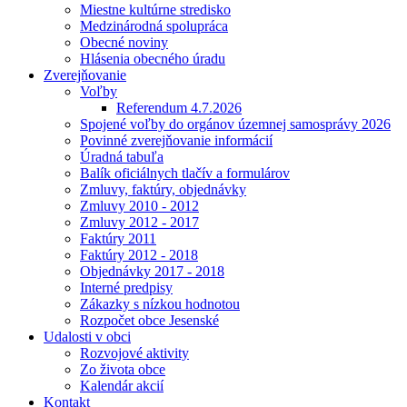
Miestne kultúrne stredisko
Medzinárodná spolupráca
Obecné noviny
Hlásenia obecného úradu
Zverejňovanie
Voľby
Referendum 4.7.2026
Spojené voľby do orgánov územnej samosprávy 2026
Povinné zverejňovanie informácií
Úradná tabuľa
Balík oficiálnych tlačív a formulárov
Zmluvy, faktúry, objednávky
Zmluvy 2010 - 2012
Zmluvy 2012 - 2017
Faktúry 2011
Faktúry 2012 - 2018
Objednávky 2017 - 2018
Interné predpisy
Zákazky s nízkou hodnotou
Rozpočet obce Jesenské
Udalosti v obci
Rozvojové aktivity
Zo života obce
Kalendár akcií
Kontakt