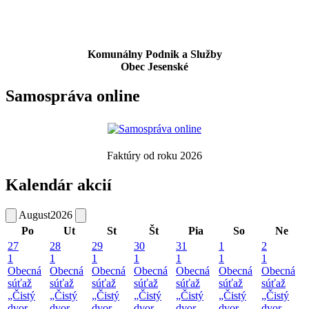
Komunálny Podnik a Služby
Obec Jesenské
Samospráva online
Faktúry od roku 2026
Kalendár akcií
August
2026
Po
Ut
St
Št
Pia
So
Ne
27
28
29
30
31
1
2
1
1
1
1
1
1
1
Obecná
Obecná
Obecná
Obecná
Obecná
Obecná
Obecná
súťaž
súťaž
súťaž
súťaž
súťaž
súťaž
súťaž
„Čistý
„Čistý
„Čistý
„Čistý
„Čistý
„Čistý
„Čistý
dvor –
dvor –
dvor –
dvor –
dvor –
dvor –
dvor –