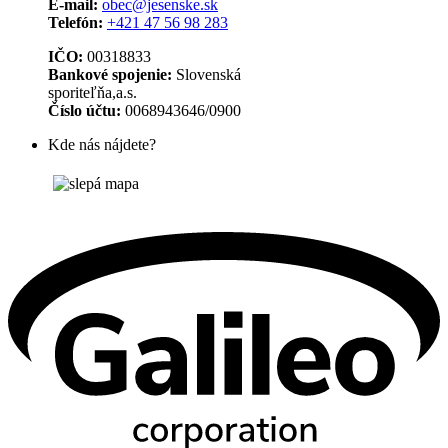
E-mail:
obec@jesenske.sk
Telefón:
+421 47 56 98 283
IČO:
00318833
Bankové spojenie:
Slovenská
sporiteľňa,a.s.
Číslo účtu:
0068943646/0900
Kde nás nájdete?