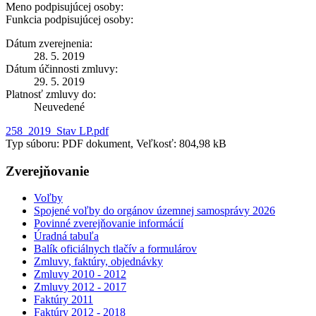
Meno podpisujúcej osoby:
Funkcia podpisujúcej osoby:
Dátum zverejnenia:
28. 5. 2019
Dátum účinnosti zmluvy:
29. 5. 2019
Platnosť zmluvy do:
Neuvedené
258_2019_Stav LP.pdf
Typ súboru: PDF dokument, Veľkosť: 804,98 kB
Zverejňovanie
Voľby
Spojené voľby do orgánov územnej samosprávy 2026
Povinné zverejňovanie informácií
Úradná tabuľa
Balík oficiálnych tlačív a formulárov
Zmluvy, faktúry, objednávky
Zmluvy 2010 - 2012
Zmluvy 2012 - 2017
Faktúry 2011
Faktúry 2012 - 2018