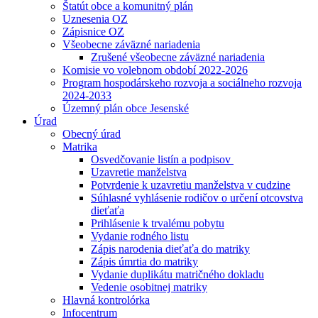
Štatút obce a komunitný plán
Uznesenia OZ
Zápisnice OZ
Všeobecne záväzné nariadenia
Zrušené všeobecne záväzné nariadenia
Komisie vo volebnom období 2022-2026
Program hospodárskeho rozvoja a sociálneho rozvoja
2024-2033
Územný plán obce Jesenské
Úrad
Obecný úrad
Matrika
Osvedčovanie listín a podpisov
Uzavretie manželstva
Potvrdenie k uzavretiu manželstva v cudzine
Súhlasné vyhlásenie rodičov o určení otcovstva
dieťaťa
Prihlásenie k trvalému pobytu
Vydanie rodného listu
Zápis narodenia dieťaťa do matriky
Zápis úmrtia do matriky
Vydanie duplikátu matričného dokladu
Vedenie osobitnej matriky
Hlavná kontrolórka
Infocentrum