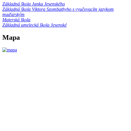
Základná škola Janka Jesenského
Základná škola Viktora Szombathyho s vyučovacím jazykom
maďarským
Materská škola
Základná umelecká škola Jesenské
Mapa