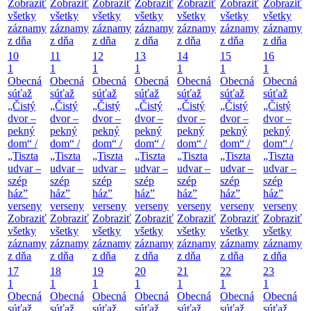
Zobraziť
Zobraziť
Zobraziť
Zobraziť
Zobraziť
Zobraziť
Zobraziť
všetky
všetky
všetky
všetky
všetky
všetky
všetky
záznamy
záznamy
záznamy
záznamy
záznamy
záznamy
záznamy
z dňa
z dňa
z dňa
z dňa
z dňa
z dňa
z dňa
10
11
12
13
14
15
16
1
1
1
1
1
1
1
Obecná
Obecná
Obecná
Obecná
Obecná
Obecná
Obecná
súťaž
súťaž
súťaž
súťaž
súťaž
súťaž
súťaž
„Čistý
„Čistý
„Čistý
„Čistý
„Čistý
„Čistý
„Čistý
dvor –
dvor –
dvor –
dvor –
dvor –
dvor –
dvor –
pekný
pekný
pekný
pekný
pekný
pekný
pekný
dom“ /
dom“ /
dom“ /
dom“ /
dom“ /
dom“ /
dom“ /
„Tiszta
„Tiszta
„Tiszta
„Tiszta
„Tiszta
„Tiszta
„Tiszta
udvar –
udvar –
udvar –
udvar –
udvar –
udvar –
udvar –
szép
szép
szép
szép
szép
szép
szép
ház”
ház”
ház”
ház”
ház”
ház”
ház”
verseny
verseny
verseny
verseny
verseny
verseny
verseny
Zobraziť
Zobraziť
Zobraziť
Zobraziť
Zobraziť
Zobraziť
Zobraziť
všetky
všetky
všetky
všetky
všetky
všetky
všetky
záznamy
záznamy
záznamy
záznamy
záznamy
záznamy
záznamy
z dňa
z dňa
z dňa
z dňa
z dňa
z dňa
z dňa
17
18
19
20
21
22
23
1
1
1
1
1
1
1
Obecná
Obecná
Obecná
Obecná
Obecná
Obecná
Obecná
súťaž
súťaž
súťaž
súťaž
súťaž
súťaž
súťaž