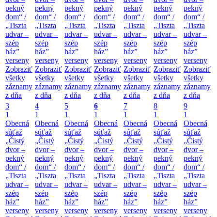
pekný
pekný
pekný
pekný
pekný
pekný
pekný
dom“ /
dom“ /
dom“ /
dom“ /
dom“ /
dom“ /
dom“ /
„Tiszta
„Tiszta
„Tiszta
„Tiszta
„Tiszta
„Tiszta
„Tiszta
udvar –
udvar –
udvar –
udvar –
udvar –
udvar –
udvar –
szép
szép
szép
szép
szép
szép
szép
ház”
ház”
ház”
ház”
ház”
ház”
ház”
verseny
verseny
verseny
verseny
verseny
verseny
verseny
Zobraziť
Zobraziť
Zobraziť
Zobraziť
Zobraziť
Zobraziť
Zobraziť
všetky
všetky
všetky
všetky
všetky
všetky
všetky
záznamy
záznamy
záznamy
záznamy
záznamy
záznamy
záznamy
z dňa
z dňa
z dňa
z dňa
z dňa
z dňa
z dňa
3
4
5
6
7
8
9
1
1
1
1
1
1
1
Obecná
Obecná
Obecná
Obecná
Obecná
Obecná
Obecná
súťaž
súťaž
súťaž
súťaž
súťaž
súťaž
súťaž
„Čistý
„Čistý
„Čistý
„Čistý
„Čistý
„Čistý
„Čistý
dvor –
dvor –
dvor –
dvor –
dvor –
dvor –
dvor –
pekný
pekný
pekný
pekný
pekný
pekný
pekný
dom“ /
dom“ /
dom“ /
dom“ /
dom“ /
dom“ /
dom“ /
„Tiszta
„Tiszta
„Tiszta
„Tiszta
„Tiszta
„Tiszta
„Tiszta
udvar –
udvar –
udvar –
udvar –
udvar –
udvar –
udvar –
szép
szép
szép
szép
szép
szép
szép
ház”
ház”
ház”
ház”
ház”
ház”
ház”
verseny
verseny
verseny
verseny
verseny
verseny
verseny