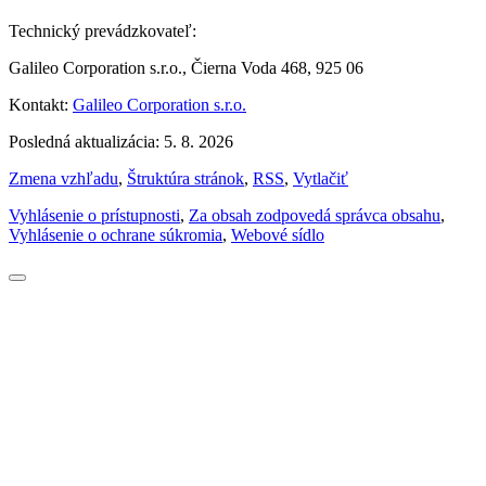
Technický prevádzkovateľ:
Galileo Corporation s.r.o., Čierna Voda 468, 925 06
Kontakt:
Galileo Corporation s.r.o.
Posledná aktualizácia: 5. 8. 2026
Zmena vzhľadu
,
Štruktúra stránok
,
RSS
,
Vytlačiť
Vyhlásenie o prístupnosti
,
Za obsah zodpovedá správca obsahu
,
Vyhlásenie o ochrane súkromia
,
Webové sídlo