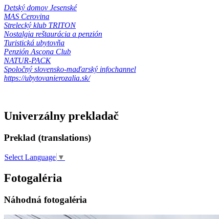
Detský domov Jesenské
MAS Cerovina
Strelecký klub TRITON
Nostalgia reštaurácia a penzión
Turistická ubytovňa
Penzión Ascona Club
NATUR-PACK
Spoločný slovensko-maďarský infochannel
https://ubytovanierozalia.sk/
Univerzálny prekladač
Preklad (translations)
Select Language
▼
Fotogaléria
Náhodná fotogaléria