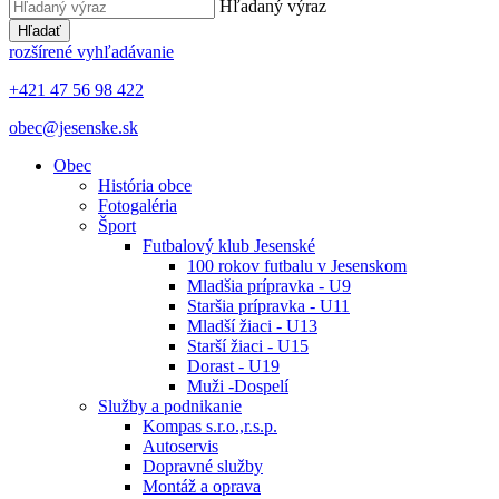
Hľadaný výraz
Hľadať
rozšírené vyhľadávanie
+421 47 56 98 422
obec@jesenske.sk
Obec
História obce
Fotogaléria
Šport
Futbalový klub Jesenské
100 rokov futbalu v Jesenskom
Mladšia prípravka - U9
Staršia prípravka - U11
Mladší žiaci - U13
Starší žiaci - U15
Dorast - U19
Muži -Dospelí
Služby a podnikanie
Kompas s.r.o.,r.s.p.
Autoservis
Dopravné služby
Montáž a oprava