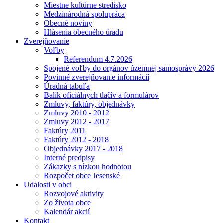
Miestne kultúrne stredisko
Medzinárodná spolupráca
Obecné noviny
Hlásenia obecného úradu
Zverejňovanie
Voľby
Referendum 4.7.2026
Spojené voľby do orgánov územnej samosprávy 2026
Povinné zverejňovanie informácií
Úradná tabuľa
Balík oficiálnych tlačív a formulárov
Zmluvy, faktúry, objednávky
Zmluvy 2010 - 2012
Zmluvy 2012 - 2017
Faktúry 2011
Faktúry 2012 - 2018
Objednávky 2017 - 2018
Interné predpisy
Zákazky s nízkou hodnotou
Rozpočet obce Jesenské
Udalosti v obci
Rozvojové aktivity
Zo života obce
Kalendár akcií
Kontakt