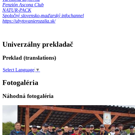
Penzión Ascona Club
NATUR-PACK
Spoločný slovensko-maďarský infochannel
https://ubytovanierozalia.sk/
Univerzálny prekladač
Preklad (translations)
Select Language
▼
Fotogaléria
Náhodná fotogaléria