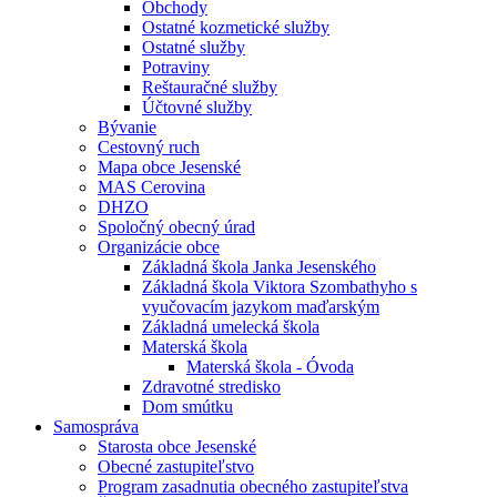
Obchody
Ostatné kozmetické služby
Ostatné služby
Potraviny
Reštauračné služby
Účtovné služby
Bývanie
Cestovný ruch
Mapa obce Jesenské
MAS Cerovina
DHZO
Spoločný obecný úrad
Organizácie obce
Základná škola Janka Jesenského
Základná škola Viktora Szombathyho s
vyučovacím jazykom maďarským
Základná umelecká škola
Materská škola
Materská škola - Óvoda
Zdravotné stredisko
Dom smútku
Samospráva
Starosta obce Jesenské
Obecné zastupiteľstvo
Program zasadnutia obecného zastupiteľstva