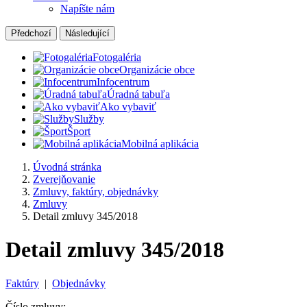
Napíšte nám
Předchozí
Následující
Fotogaléria
Organizácie obce
Infocentrum
Úradná tabuľa
Ako vybaviť
Služby
Šport
Mobilná aplikácia
Úvodná stránka
Zverejňovanie
Zmluvy, faktúry, objednávky
Zmluvy
Detail zmluvy 345/2018
Detail zmluvy 345/2018
Faktúry
|
Objednávky
Číslo zmluvy: