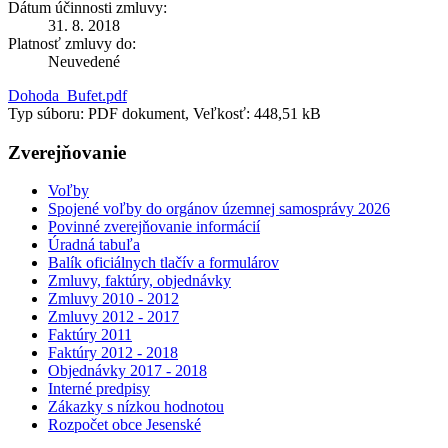
Dátum účinnosti zmluvy:
31. 8. 2018
Platnosť zmluvy do:
Neuvedené
Dohoda_Bufet.pdf
Typ súboru: PDF dokument, Veľkosť: 448,51 kB
Zverejňovanie
Voľby
Spojené voľby do orgánov územnej samosprávy 2026
Povinné zverejňovanie informácií
Úradná tabuľa
Balík oficiálnych tlačív a formulárov
Zmluvy, faktúry, objednávky
Zmluvy 2010 - 2012
Zmluvy 2012 - 2017
Faktúry 2011
Faktúry 2012 - 2018
Objednávky 2017 - 2018
Interné predpisy
Zákazky s nízkou hodnotou
Rozpočet obce Jesenské