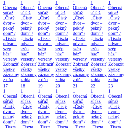
1
1
1
1
1
1
1
Obecná
Obecná
Obecná
Obecná
Obecná
Obecná
Obecná
súťaž
súťaž
súťaž
súťaž
súťaž
súťaž
súťaž
„Čistý
„Čistý
„Čistý
„Čistý
„Čistý
„Čistý
„Čistý
dvor –
dvor –
dvor –
dvor –
dvor –
dvor –
dvor –
pekný
pekný
pekný
pekný
pekný
pekný
pekný
dom“ /
dom“ /
dom“ /
dom“ /
dom“ /
dom“ /
dom“ /
„Tiszta
„Tiszta
„Tiszta
„Tiszta
„Tiszta
„Tiszta
„Tiszta
udvar –
udvar –
udvar –
udvar –
udvar –
udvar –
udvar –
szép
szép
szép
szép
szép
szép
szép
ház”
ház”
ház”
ház”
ház”
ház”
ház”
verseny
verseny
verseny
verseny
verseny
verseny
verseny
Zobraziť
Zobraziť
Zobraziť
Zobraziť
Zobraziť
Zobraziť
Zobraziť
všetky
všetky
všetky
všetky
všetky
všetky
všetky
záznamy
záznamy
záznamy
záznamy
záznamy
záznamy
záznamy
z dňa
z dňa
z dňa
z dňa
z dňa
z dňa
z dňa
17
18
19
20
21
22
23
1
1
1
1
1
1
1
Obecná
Obecná
Obecná
Obecná
Obecná
Obecná
Obecná
súťaž
súťaž
súťaž
súťaž
súťaž
súťaž
súťaž
„Čistý
„Čistý
„Čistý
„Čistý
„Čistý
„Čistý
„Čistý
dvor –
dvor –
dvor –
dvor –
dvor –
dvor –
dvor –
pekný
pekný
pekný
pekný
pekný
pekný
pekný
dom“ /
dom“ /
dom“ /
dom“ /
dom“ /
dom“ /
dom“ /
„Tiszta
„Tiszta
„Tiszta
„Tiszta
„Tiszta
„Tiszta
„Tiszta