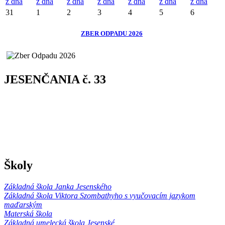
z dňa
z dňa
z dňa
z dňa
z dňa
z dňa
z dňa
31
1
2
3
4
5
6
ZBER ODPADU 2026
JESENČANIA č. 33
Školy
Základná škola Janka Jesenského
Základná škola Viktora Szombathyho s vyučovacím jazykom
maďarským
Materská škola
Základná umelecká škola Jesenské