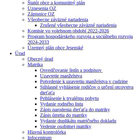
Štatút obce a komunitný plán
Uznesenia OZ
Zápisnice OZ
Všeobecne záväzné nariadenia
Zrušené všeobecne záväzné nariadenia
Komisie vo volebnom období 2022-2026
Program hospodárskeho rozvoja a sociálneho rozvoja
2024-2033
Územný plán obce Jesenské
Úrad
Obecný úrad
Matrika
Osvedčovanie listín a podpisov
Uzavretie manželstva
Potvrdenie k uzavretiu manželstva v cudzine
Súhlasné vyhlásenie rodičov o určení otcovstva
dieťaťa
Prihlásenie k trvalému pobytu
Vydanie rodného listu
Zápis narodenia dieťaťa do matriky
Zápis úmrtia do matriky
Vydanie duplikátu matričného dokladu
Vedenie osobitnej matriky
Hlavná kontrolórka
Infocentrum