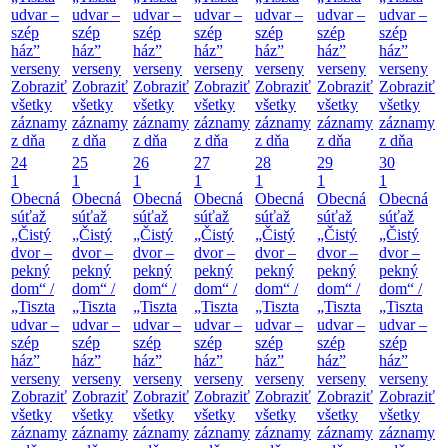
udvar –
udvar –
udvar –
udvar –
udvar –
udvar –
udvar –
szép
szép
szép
szép
szép
szép
szép
ház”
ház”
ház”
ház”
ház”
ház”
ház”
verseny
verseny
verseny
verseny
verseny
verseny
verseny
Zobraziť
Zobraziť
Zobraziť
Zobraziť
Zobraziť
Zobraziť
Zobraziť
všetky
všetky
všetky
všetky
všetky
všetky
všetky
záznamy
záznamy
záznamy
záznamy
záznamy
záznamy
záznamy
z dňa
z dňa
z dňa
z dňa
z dňa
z dňa
z dňa
24
25
26
27
28
29
30
1
1
1
1
1
1
1
Obecná
Obecná
Obecná
Obecná
Obecná
Obecná
Obecná
súťaž
súťaž
súťaž
súťaž
súťaž
súťaž
súťaž
„Čistý
„Čistý
„Čistý
„Čistý
„Čistý
„Čistý
„Čistý
dvor –
dvor –
dvor –
dvor –
dvor –
dvor –
dvor –
pekný
pekný
pekný
pekný
pekný
pekný
pekný
dom“ /
dom“ /
dom“ /
dom“ /
dom“ /
dom“ /
dom“ /
„Tiszta
„Tiszta
„Tiszta
„Tiszta
„Tiszta
„Tiszta
„Tiszta
udvar –
udvar –
udvar –
udvar –
udvar –
udvar –
udvar –
szép
szép
szép
szép
szép
szép
szép
ház”
ház”
ház”
ház”
ház”
ház”
ház”
verseny
verseny
verseny
verseny
verseny
verseny
verseny
Zobraziť
Zobraziť
Zobraziť
Zobraziť
Zobraziť
Zobraziť
Zobraziť
všetky
všetky
všetky
všetky
všetky
všetky
všetky
záznamy
záznamy
záznamy
záznamy
záznamy
záznamy
záznamy