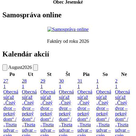
Obec Jesenské
Samospráva online
Faktúry od roku 2026
Kalendár akcií
August
2026
Po
Ut
St
Št
Pia
So
Ne
27
28
29
30
31
1
2
1
1
1
1
1
1
1
Obecná
Obecná
Obecná
Obecná
Obecná
Obecná
Obecná
súťaž
súťaž
súťaž
súťaž
súťaž
súťaž
súťaž
„Čistý
„Čistý
„Čistý
„Čistý
„Čistý
„Čistý
„Čistý
dvor –
dvor –
dvor –
dvor –
dvor –
dvor –
dvor –
pekný
pekný
pekný
pekný
pekný
pekný
pekný
dom“ /
dom“ /
dom“ /
dom“ /
dom“ /
dom“ /
dom“ /
„Tiszta
„Tiszta
„Tiszta
„Tiszta
„Tiszta
„Tiszta
„Tiszta
udvar –
udvar –
udvar –
udvar –
udvar –
udvar –
udvar –
szép
szép
szép
szép
szép
szép
szép