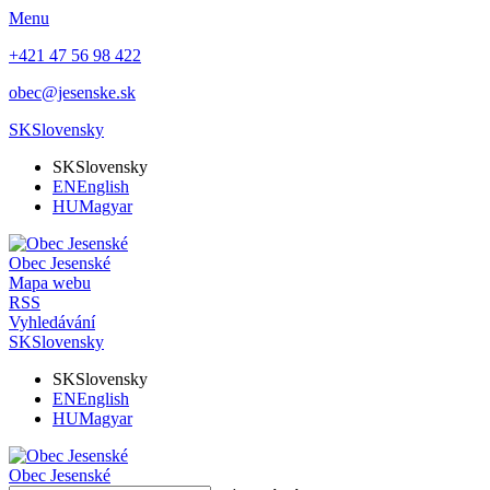
Menu
+421 47 56 98 422
obec@jesenske.sk
SK
Slovensky
SK
Slovensky
EN
English
HU
Magyar
Obec
Jesenské
Mapa webu
RSS
Vyhledávání
SK
Slovensky
SK
Slovensky
EN
English
HU
Magyar
Obec
Jesenské