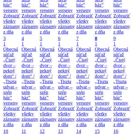
ház”
ház”
ház”
ház”
ház”
ház”
ház”
verseny
verseny
verseny
verseny
verseny
verseny
verseny
Zobraziť
Zobraziť
Zobraziť
Zobraziť
Zobraziť
Zobraziť
Zobraziť
všetky
všetky
všetky
všetky
všetky
všetky
všetky
záznamy
záznamy
záznamy
záznamy
záznamy
záznamy
záznamy
z dňa
z dňa
z dňa
z dňa
z dňa
z dňa
z dňa
3
4
5
6
7
8
9
1
1
1
1
1
1
1
Obecná
Obecná
Obecná
Obecná
Obecná
Obecná
Obecná
súťaž
súťaž
súťaž
súťaž
súťaž
súťaž
súťaž
„Čistý
„Čistý
„Čistý
„Čistý
„Čistý
„Čistý
„Čistý
dvor –
dvor –
dvor –
dvor –
dvor –
dvor –
dvor –
pekný
pekný
pekný
pekný
pekný
pekný
pekný
dom“ /
dom“ /
dom“ /
dom“ /
dom“ /
dom“ /
dom“ /
„Tiszta
„Tiszta
„Tiszta
„Tiszta
„Tiszta
„Tiszta
„Tiszta
udvar –
udvar –
udvar –
udvar –
udvar –
udvar –
udvar –
szép
szép
szép
szép
szép
szép
szép
ház”
ház”
ház”
ház”
ház”
ház”
ház”
verseny
verseny
verseny
verseny
verseny
verseny
verseny
Zobraziť
Zobraziť
Zobraziť
Zobraziť
Zobraziť
Zobraziť
Zobraziť
všetky
všetky
všetky
všetky
všetky
všetky
všetky
záznamy
záznamy
záznamy
záznamy
záznamy
záznamy
záznamy
z dňa
z dňa
z dňa
z dňa
z dňa
z dňa
z dňa
10
11
12
13
14
15
16