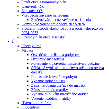
Štatút obce a komunitný plán
Uznesenia OZ
Zápisnice OZ
Všeobecne záväzné nariadenia
Zrušené všeobecne záväzné nariadenia
Komisie vo volebnom období 2022-2026
Program hospodárskeho rozvoja a sociálneho rozvoja
2024-2033
Územný plán obce Jesenské
Úrad
Obecný úrad
Matrika
Osvedčovanie listín a podpisov
Uzavretie manželstva
Potvrdenie k uzavretiu manželstva v cudzine
Súhlasné vyhlásenie rodičov o určení otcovstva
dieťaťa
Prihlásenie k trvalému pobytu
Vydanie rodného listu
Zápis narodenia dieťaťa do matriky
Zápis úmrtia do matriky
Vydanie duplikátu matričného dokladu
Vedenie osobitnej matriky
Hlavná kontrolórka
Infocentrum