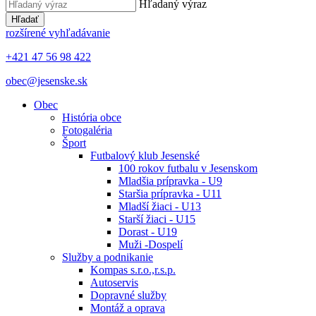
Hľadaný výraz
Hľadať
rozšírené vyhľadávanie
+421 47 56 98 422
obec@jesenske.sk
Obec
História obce
Fotogaléria
Šport
Futbalový klub Jesenské
100 rokov futbalu v Jesenskom
Mladšia prípravka - U9
Staršia prípravka - U11
Mladší žiaci - U13
Starší žiaci - U15
Dorast - U19
Muži -Dospelí
Služby a podnikanie
Kompas s.r.o.,r.s.p.
Autoservis
Dopravné služby
Montáž a oprava