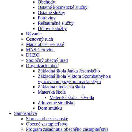
Obchody
Ostatné kozmetické služby
Ostatné služby
Potraviny
Reštauračné služby
Účtovné služby
Bývanie
Cestovný ruch
Mapa obce Jesenské
MAS Cerovina
DHZO
Spoločný obecný úrad
Organizácie obce
Základná škola Janka Jesenského
Základná škola Viktora Szombathyho s
vyučovacím jazykom maďarským
Základná umelecká škola
Materská škola
Materská škola - Óvoda
Zdravotné stredisko
Dom smútku
Samospráva
Starosta obce Jesenské
Obecné zastupiteľstvo
Program zasadnutia obecného zastupiteľstva