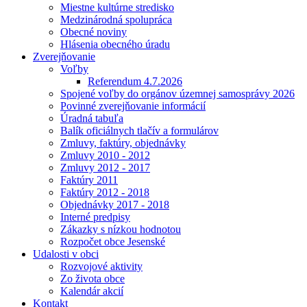
Miestne kultúrne stredisko
Medzinárodná spolupráca
Obecné noviny
Hlásenia obecného úradu
Zverejňovanie
Voľby
Referendum 4.7.2026
Spojené voľby do orgánov územnej samosprávy 2026
Povinné zverejňovanie informácií
Úradná tabuľa
Balík oficiálnych tlačív a formulárov
Zmluvy, faktúry, objednávky
Zmluvy 2010 - 2012
Zmluvy 2012 - 2017
Faktúry 2011
Faktúry 2012 - 2018
Objednávky 2017 - 2018
Interné predpisy
Zákazky s nízkou hodnotou
Rozpočet obce Jesenské
Udalosti v obci
Rozvojové aktivity
Zo života obce
Kalendár akcií
Kontakt