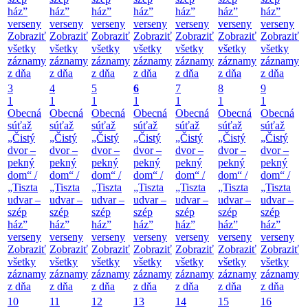
ház”
ház”
ház”
ház”
ház”
ház”
ház”
verseny
verseny
verseny
verseny
verseny
verseny
verseny
Zobraziť
Zobraziť
Zobraziť
Zobraziť
Zobraziť
Zobraziť
Zobraziť
všetky
všetky
všetky
všetky
všetky
všetky
všetky
záznamy
záznamy
záznamy
záznamy
záznamy
záznamy
záznamy
z dňa
z dňa
z dňa
z dňa
z dňa
z dňa
z dňa
3
4
5
6
7
8
9
1
1
1
1
1
1
1
Obecná
Obecná
Obecná
Obecná
Obecná
Obecná
Obecná
súťaž
súťaž
súťaž
súťaž
súťaž
súťaž
súťaž
„Čistý
„Čistý
„Čistý
„Čistý
„Čistý
„Čistý
„Čistý
dvor –
dvor –
dvor –
dvor –
dvor –
dvor –
dvor –
pekný
pekný
pekný
pekný
pekný
pekný
pekný
dom“ /
dom“ /
dom“ /
dom“ /
dom“ /
dom“ /
dom“ /
„Tiszta
„Tiszta
„Tiszta
„Tiszta
„Tiszta
„Tiszta
„Tiszta
udvar –
udvar –
udvar –
udvar –
udvar –
udvar –
udvar –
szép
szép
szép
szép
szép
szép
szép
ház”
ház”
ház”
ház”
ház”
ház”
ház”
verseny
verseny
verseny
verseny
verseny
verseny
verseny
Zobraziť
Zobraziť
Zobraziť
Zobraziť
Zobraziť
Zobraziť
Zobraziť
všetky
všetky
všetky
všetky
všetky
všetky
všetky
záznamy
záznamy
záznamy
záznamy
záznamy
záznamy
záznamy
z dňa
z dňa
z dňa
z dňa
z dňa
z dňa
z dňa
10
11
12
13
14
15
16