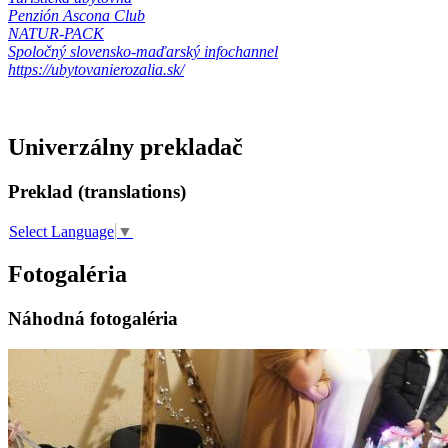
Penzión Ascona Club
NATUR-PACK
Spoločný slovensko-maďarský infochannel
https://ubytovanierozalia.sk/
Univerzálny prekladač
Preklad (translations)
Select Language
▼
Fotogaléria
Náhodná fotogaléria