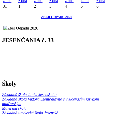
z dňa
z dňa
z dňa
z dňa
z dňa
z dňa
z dňa
31
1
2
3
4
5
6
ZBER ODPADU 2026
JESENČANIA č. 33
Školy
Základná škola Janka Jesenského
Základná škola Viktora Szombathyho s vyučovacím jazykom
maďarským
Materská škola
Základná umelecká škola Jesenské