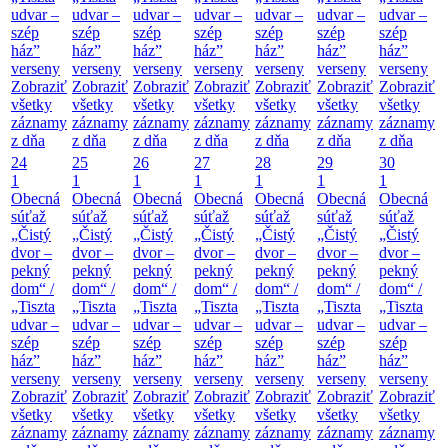
udvar –
udvar –
udvar –
udvar –
udvar –
udvar –
udvar –
szép
szép
szép
szép
szép
szép
szép
ház”
ház”
ház”
ház”
ház”
ház”
ház”
verseny
verseny
verseny
verseny
verseny
verseny
verseny
Zobraziť
Zobraziť
Zobraziť
Zobraziť
Zobraziť
Zobraziť
Zobraziť
všetky
všetky
všetky
všetky
všetky
všetky
všetky
záznamy
záznamy
záznamy
záznamy
záznamy
záznamy
záznamy
z dňa
z dňa
z dňa
z dňa
z dňa
z dňa
z dňa
24
25
26
27
28
29
30
1
1
1
1
1
1
1
Obecná
Obecná
Obecná
Obecná
Obecná
Obecná
Obecná
súťaž
súťaž
súťaž
súťaž
súťaž
súťaž
súťaž
„Čistý
„Čistý
„Čistý
„Čistý
„Čistý
„Čistý
„Čistý
dvor –
dvor –
dvor –
dvor –
dvor –
dvor –
dvor –
pekný
pekný
pekný
pekný
pekný
pekný
pekný
dom“ /
dom“ /
dom“ /
dom“ /
dom“ /
dom“ /
dom“ /
„Tiszta
„Tiszta
„Tiszta
„Tiszta
„Tiszta
„Tiszta
„Tiszta
udvar –
udvar –
udvar –
udvar –
udvar –
udvar –
udvar –
szép
szép
szép
szép
szép
szép
szép
ház”
ház”
ház”
ház”
ház”
ház”
ház”
verseny
verseny
verseny
verseny
verseny
verseny
verseny
Zobraziť
Zobraziť
Zobraziť
Zobraziť
Zobraziť
Zobraziť
Zobraziť
všetky
všetky
všetky
všetky
všetky
všetky
všetky
záznamy
záznamy
záznamy
záznamy
záznamy
záznamy
záznamy