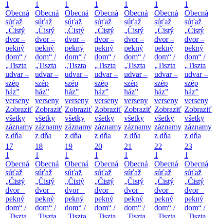
1
1
1
1
1
1
1
Obecná
Obecná
Obecná
Obecná
Obecná
Obecná
Obecná
súťaž
súťaž
súťaž
súťaž
súťaž
súťaž
súťaž
„Čistý
„Čistý
„Čistý
„Čistý
„Čistý
„Čistý
„Čistý
dvor –
dvor –
dvor –
dvor –
dvor –
dvor –
dvor –
pekný
pekný
pekný
pekný
pekný
pekný
pekný
dom“ /
dom“ /
dom“ /
dom“ /
dom“ /
dom“ /
dom“ /
„Tiszta
„Tiszta
„Tiszta
„Tiszta
„Tiszta
„Tiszta
„Tiszta
udvar –
udvar –
udvar –
udvar –
udvar –
udvar –
udvar –
szép
szép
szép
szép
szép
szép
szép
ház”
ház”
ház”
ház”
ház”
ház”
ház”
verseny
verseny
verseny
verseny
verseny
verseny
verseny
Zobraziť
Zobraziť
Zobraziť
Zobraziť
Zobraziť
Zobraziť
Zobraziť
všetky
všetky
všetky
všetky
všetky
všetky
všetky
záznamy
záznamy
záznamy
záznamy
záznamy
záznamy
záznamy
z dňa
z dňa
z dňa
z dňa
z dňa
z dňa
z dňa
17
18
19
20
21
22
23
1
1
1
1
1
1
1
Obecná
Obecná
Obecná
Obecná
Obecná
Obecná
Obecná
súťaž
súťaž
súťaž
súťaž
súťaž
súťaž
súťaž
„Čistý
„Čistý
„Čistý
„Čistý
„Čistý
„Čistý
„Čistý
dvor –
dvor –
dvor –
dvor –
dvor –
dvor –
dvor –
pekný
pekný
pekný
pekný
pekný
pekný
pekný
dom“ /
dom“ /
dom“ /
dom“ /
dom“ /
dom“ /
dom“ /
„Tiszta
„Tiszta
„Tiszta
„Tiszta
„Tiszta
„Tiszta
„Tiszta