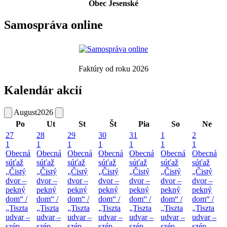
Obec Jesenské
Samospráva online
Faktúry od roku 2026
Kalendár akcií
August
2026
Po
Ut
St
Št
Pia
So
Ne
27
28
29
30
31
1
2
1
1
1
1
1
1
1
Obecná
Obecná
Obecná
Obecná
Obecná
Obecná
Obecná
súťaž
súťaž
súťaž
súťaž
súťaž
súťaž
súťaž
„Čistý
„Čistý
„Čistý
„Čistý
„Čistý
„Čistý
„Čistý
dvor –
dvor –
dvor –
dvor –
dvor –
dvor –
dvor –
pekný
pekný
pekný
pekný
pekný
pekný
pekný
dom“ /
dom“ /
dom“ /
dom“ /
dom“ /
dom“ /
dom“ /
„Tiszta
„Tiszta
„Tiszta
„Tiszta
„Tiszta
„Tiszta
„Tiszta
udvar –
udvar –
udvar –
udvar –
udvar –
udvar –
udvar –
szép
szép
szép
szép
szép
szép
szép