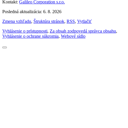
Kontakt:
Galileo Corporation s.r.o.
Posledná aktualizácia: 6. 8. 2026
Zmena vzhľadu
,
Štruktúra stránok
,
RSS
,
Vytlačiť
Vyhlásenie o prístupnosti
,
Za obsah zodpovedá správca obsahu
,
Vyhlásenie o ochrane súkromia
,
Webové sídlo