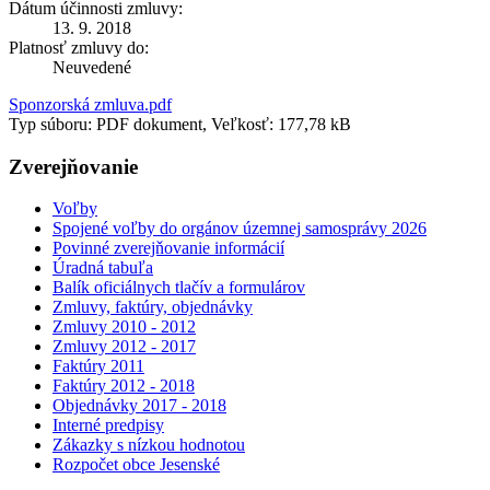
Dátum účinnosti zmluvy:
13. 9. 2018
Platnosť zmluvy do:
Neuvedené
Sponzorská zmluva.pdf
Typ súboru: PDF dokument, Veľkosť: 177,78 kB
Zverejňovanie
Voľby
Spojené voľby do orgánov územnej samosprávy 2026
Povinné zverejňovanie informácií
Úradná tabuľa
Balík oficiálnych tlačív a formulárov
Zmluvy, faktúry, objednávky
Zmluvy 2010 - 2012
Zmluvy 2012 - 2017
Faktúry 2011
Faktúry 2012 - 2018
Objednávky 2017 - 2018
Interné predpisy
Zákazky s nízkou hodnotou
Rozpočet obce Jesenské