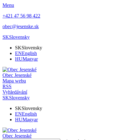
Menu
+421 47 56 98 422
obec@jesenske.sk
SK
Slovensky
SK
Slovensky
EN
English
HU
Magyar
Obec
Jesenské
Mapa webu
RSS
Vyhledávání
SK
Slovensky
SK
Slovensky
EN
English
HU
Magyar
Obec
Jesenské