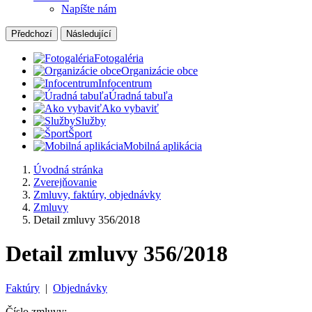
Napíšte nám
Předchozí
Následující
Fotogaléria
Organizácie obce
Infocentrum
Úradná tabuľa
Ako vybaviť
Služby
Šport
Mobilná aplikácia
Úvodná stránka
Zverejňovanie
Zmluvy, faktúry, objednávky
Zmluvy
Detail zmluvy 356/2018
Detail zmluvy 356/2018
Faktúry
|
Objednávky
Číslo zmluvy: