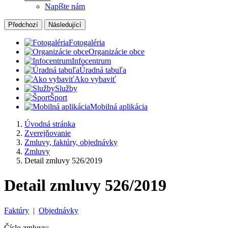
Napíšte nám
Předchozí
Následující
Fotogaléria
Organizácie obce
Infocentrum
Úradná tabuľa
Ako vybaviť
Služby
Šport
Mobilná aplikácia
Úvodná stránka
Zverejňovanie
Zmluvy, faktúry, objednávky
Zmluvy
Detail zmluvy 526/2019
Detail zmluvy 526/2019
Faktúry
|
Objednávky
Číslo zmluvy: