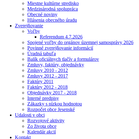
Miestne kultúrne stredisko
Medzinárodná spolupráca
Obecné noviny
Hlásenia obecného úradu
Zverejňovanie
Voľby
Referendum 4.7.2026
Spojené voľby do orgánov územnej samosprávy 2026
Povinné zverejňovanie informácií
Úradná tabuľa
Balík oficiálnych tlačív a formulárov
Zmluvy, faktúry, objednávky
Zmluvy 2010 - 2012
Zmluvy 2012 - 2017
Faktúry 2011
Faktúry 2012 - 2018
Objednávky 2017 - 2018
Interné predpisy
Zákazky s nízkou hodnotou
Rozpočet obce Jesenské
Udalosti v obci
Rozvojové aktivity
Zo života obce
Kalendár akcií
Kontakt