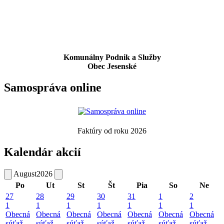
Komunálny Podnik a Služby
Obec Jesenské
Samospráva online
Faktúry od roku 2026
Kalendár akcií
August
2026
Po
Ut
St
Št
Pia
So
Ne
27
28
29
30
31
1
2
1
1
1
1
1
1
1
Obecná
Obecná
Obecná
Obecná
Obecná
Obecná
Obecná
súťaž
súťaž
súťaž
súťaž
súťaž
súťaž
súťaž