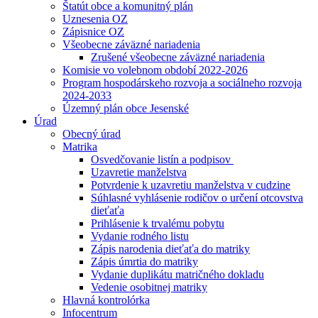
Štatút obce a komunitný plán
Uznesenia OZ
Zápisnice OZ
Všeobecne záväzné nariadenia
Zrušené všeobecne záväzné nariadenia
Komisie vo volebnom období 2022-2026
Program hospodárskeho rozvoja a sociálneho rozvoja
2024-2033
Územný plán obce Jesenské
Úrad
Obecný úrad
Matrika
Osvedčovanie listín a podpisov
Uzavretie manželstva
Potvrdenie k uzavretiu manželstva v cudzine
Súhlasné vyhlásenie rodičov o určení otcovstva
dieťaťa
Prihlásenie k trvalému pobytu
Vydanie rodného listu
Zápis narodenia dieťaťa do matriky
Zápis úmrtia do matriky
Vydanie duplikátu matričného dokladu
Vedenie osobitnej matriky
Hlavná kontrolórka
Infocentrum