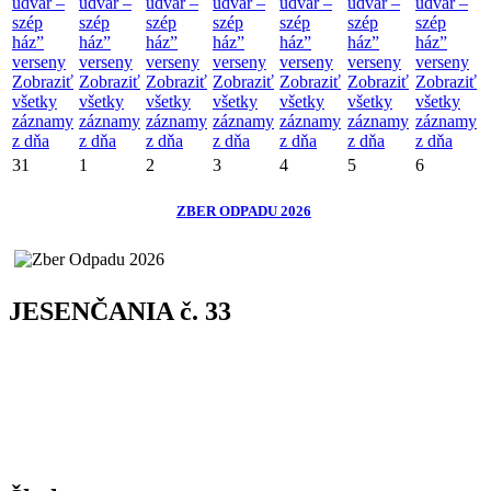
udvar –
udvar –
udvar –
udvar –
udvar –
udvar –
udvar –
szép
szép
szép
szép
szép
szép
szép
ház”
ház”
ház”
ház”
ház”
ház”
ház”
verseny
verseny
verseny
verseny
verseny
verseny
verseny
Zobraziť
Zobraziť
Zobraziť
Zobraziť
Zobraziť
Zobraziť
Zobraziť
všetky
všetky
všetky
všetky
všetky
všetky
všetky
záznamy
záznamy
záznamy
záznamy
záznamy
záznamy
záznamy
z dňa
z dňa
z dňa
z dňa
z dňa
z dňa
z dňa
31
1
2
3
4
5
6
ZBER ODPADU 2026
JESENČANIA č. 33