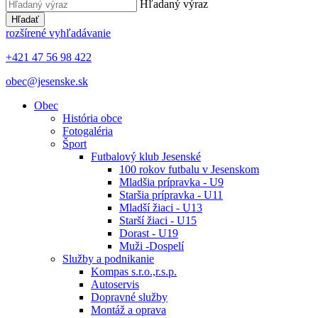
Hľadaný výraz
Hľadať
rozšírené vyhľadávanie
+421 47 56 98 422
obec@jesenske.sk
Obec
História obce
Fotogaléria
Šport
Futbalový klub Jesenské
100 rokov futbalu v Jesenskom
Mladšia prípravka - U9
Staršia prípravka - U11
Mladší žiaci - U13
Starší žiaci - U15
Dorast - U19
Muži -Dospelí
Služby a podnikanie
Kompas s.r.o.,r.s.p.
Autoservis
Dopravné služby
Montáž a oprava