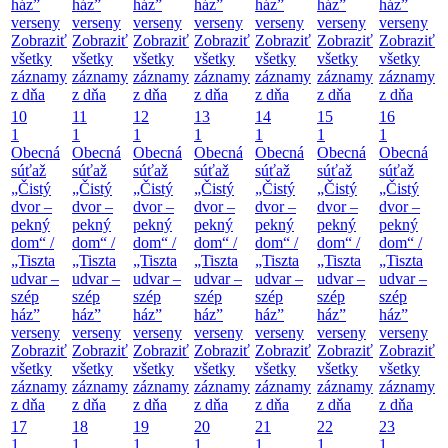
ház”
ház”
ház”
ház”
ház”
ház”
ház”
verseny
verseny
verseny
verseny
verseny
verseny
verseny
Zobraziť
Zobraziť
Zobraziť
Zobraziť
Zobraziť
Zobraziť
Zobraziť
všetky
všetky
všetky
všetky
všetky
všetky
všetky
záznamy
záznamy
záznamy
záznamy
záznamy
záznamy
záznamy
z dňa
z dňa
z dňa
z dňa
z dňa
z dňa
z dňa
10
11
12
13
14
15
16
1
1
1
1
1
1
1
Obecná
Obecná
Obecná
Obecná
Obecná
Obecná
Obecná
súťaž
súťaž
súťaž
súťaž
súťaž
súťaž
súťaž
„Čistý
„Čistý
„Čistý
„Čistý
„Čistý
„Čistý
„Čistý
dvor –
dvor –
dvor –
dvor –
dvor –
dvor –
dvor –
pekný
pekný
pekný
pekný
pekný
pekný
pekný
dom“ /
dom“ /
dom“ /
dom“ /
dom“ /
dom“ /
dom“ /
„Tiszta
„Tiszta
„Tiszta
„Tiszta
„Tiszta
„Tiszta
„Tiszta
udvar –
udvar –
udvar –
udvar –
udvar –
udvar –
udvar –
szép
szép
szép
szép
szép
szép
szép
ház”
ház”
ház”
ház”
ház”
ház”
ház”
verseny
verseny
verseny
verseny
verseny
verseny
verseny
Zobraziť
Zobraziť
Zobraziť
Zobraziť
Zobraziť
Zobraziť
Zobraziť
všetky
všetky
všetky
všetky
všetky
všetky
všetky
záznamy
záznamy
záznamy
záznamy
záznamy
záznamy
záznamy
z dňa
z dňa
z dňa
z dňa
z dňa
z dňa
z dňa
17
18
19
20
21
22
23
1
1
1
1
1
1
1