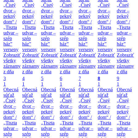
„Čistý
„Čistý
„Čistý
„Čistý
„Čistý
„Čistý
„Čistý
dvor –
dvor –
dvor –
dvor –
dvor –
dvor –
dvor –
pekný
pekný
pekný
pekný
pekný
pekný
pekný
dom“ /
dom“ /
dom“ /
dom“ /
dom“ /
dom“ /
dom“ /
„Tiszta
„Tiszta
„Tiszta
„Tiszta
„Tiszta
„Tiszta
„Tiszta
udvar –
udvar –
udvar –
udvar –
udvar –
udvar –
udvar –
szép
szép
szép
szép
szép
szép
szép
ház”
ház”
ház”
ház”
ház”
ház”
ház”
verseny
verseny
verseny
verseny
verseny
verseny
verseny
Zobraziť
Zobraziť
Zobraziť
Zobraziť
Zobraziť
Zobraziť
Zobraziť
všetky
všetky
všetky
všetky
všetky
všetky
všetky
záznamy
záznamy
záznamy
záznamy
záznamy
záznamy
záznamy
z dňa
z dňa
z dňa
z dňa
z dňa
z dňa
z dňa
3
4
5
6
7
8
9
1
1
1
1
1
1
1
Obecná
Obecná
Obecná
Obecná
Obecná
Obecná
Obecná
súťaž
súťaž
súťaž
súťaž
súťaž
súťaž
súťaž
„Čistý
„Čistý
„Čistý
„Čistý
„Čistý
„Čistý
„Čistý
dvor –
dvor –
dvor –
dvor –
dvor –
dvor –
dvor –
pekný
pekný
pekný
pekný
pekný
pekný
pekný
dom“ /
dom“ /
dom“ /
dom“ /
dom“ /
dom“ /
dom“ /
„Tiszta
„Tiszta
„Tiszta
„Tiszta
„Tiszta
„Tiszta
„Tiszta
udvar –
udvar –
udvar –
udvar –
udvar –
udvar –
udvar –
szép
szép
szép
szép
szép
szép
szép