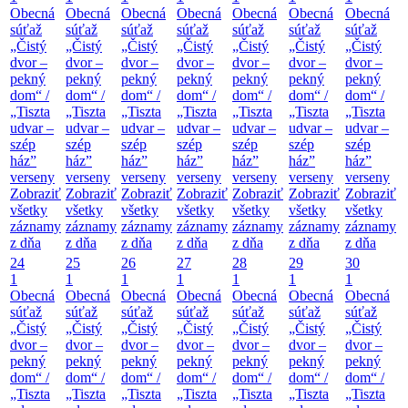
Obecná
Obecná
Obecná
Obecná
Obecná
Obecná
Obecná
súťaž
súťaž
súťaž
súťaž
súťaž
súťaž
súťaž
„Čistý
„Čistý
„Čistý
„Čistý
„Čistý
„Čistý
„Čistý
dvor –
dvor –
dvor –
dvor –
dvor –
dvor –
dvor –
pekný
pekný
pekný
pekný
pekný
pekný
pekný
dom“ /
dom“ /
dom“ /
dom“ /
dom“ /
dom“ /
dom“ /
„Tiszta
„Tiszta
„Tiszta
„Tiszta
„Tiszta
„Tiszta
„Tiszta
udvar –
udvar –
udvar –
udvar –
udvar –
udvar –
udvar –
szép
szép
szép
szép
szép
szép
szép
ház”
ház”
ház”
ház”
ház”
ház”
ház”
verseny
verseny
verseny
verseny
verseny
verseny
verseny
Zobraziť
Zobraziť
Zobraziť
Zobraziť
Zobraziť
Zobraziť
Zobraziť
všetky
všetky
všetky
všetky
všetky
všetky
všetky
záznamy
záznamy
záznamy
záznamy
záznamy
záznamy
záznamy
z dňa
z dňa
z dňa
z dňa
z dňa
z dňa
z dňa
24
25
26
27
28
29
30
1
1
1
1
1
1
1
Obecná
Obecná
Obecná
Obecná
Obecná
Obecná
Obecná
súťaž
súťaž
súťaž
súťaž
súťaž
súťaž
súťaž
„Čistý
„Čistý
„Čistý
„Čistý
„Čistý
„Čistý
„Čistý
dvor –
dvor –
dvor –
dvor –
dvor –
dvor –
dvor –
pekný
pekný
pekný
pekný
pekný
pekný
pekný
dom“ /
dom“ /
dom“ /
dom“ /
dom“ /
dom“ /
dom“ /
„Tiszta
„Tiszta
„Tiszta
„Tiszta
„Tiszta
„Tiszta
„Tiszta