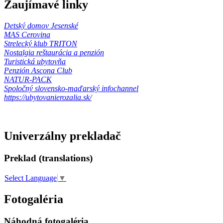
Zaujímavé linky
Detský domov Jesenské
MAS Cerovina
Strelecký klub TRITON
Nostalgia reštaurácia a penzión
Turistická ubytovňa
Penzión Ascona Club
NATUR-PACK
Spoločný slovensko-maďarský infochannel
https://ubytovanierozalia.sk/
Univerzálny prekladač
Preklad (translations)
Select Language
▼
Fotogaléria
Náhodná fotogaléria