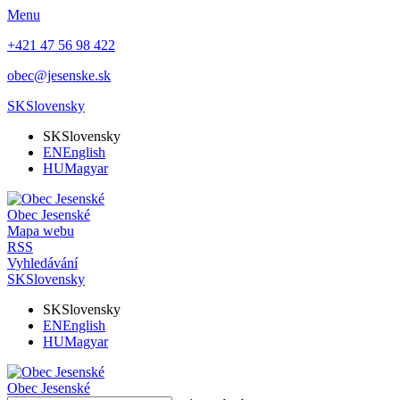
Menu
+421 47 56 98 422
obec@jesenske.sk
SK
Slovensky
SK
Slovensky
EN
English
HU
Magyar
Obec
Jesenské
Mapa webu
RSS
Vyhledávání
SK
Slovensky
SK
Slovensky
EN
English
HU
Magyar
Obec
Jesenské