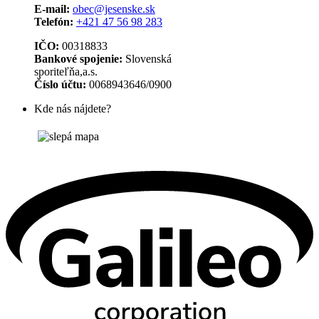
E-mail:
obec@jesenske.sk
Telefón:
+421 47 56 98 283
IČO:
00318833
Bankové spojenie:
Slovenská
sporiteľňa,a.s.
Číslo účtu:
0068943646/0900
Kde nás nájdete?