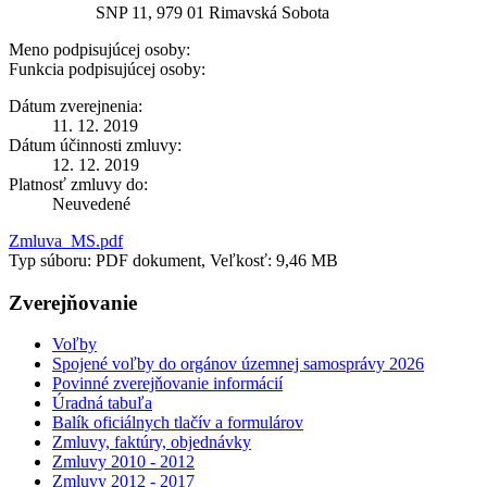
SNP 11, 979 01 Rimavská Sobota
Meno podpisujúcej osoby:
Funkcia podpisujúcej osoby:
Dátum zverejnenia:
11. 12. 2019
Dátum účinnosti zmluvy:
12. 12. 2019
Platnosť zmluvy do:
Neuvedené
Zmluva_MS.pdf
Typ súboru: PDF dokument, Veľkosť: 9,46 MB
Zverejňovanie
Voľby
Spojené voľby do orgánov územnej samosprávy 2026
Povinné zverejňovanie informácií
Úradná tabuľa
Balík oficiálnych tlačív a formulárov
Zmluvy, faktúry, objednávky
Zmluvy 2010 - 2012
Zmluvy 2012 - 2017