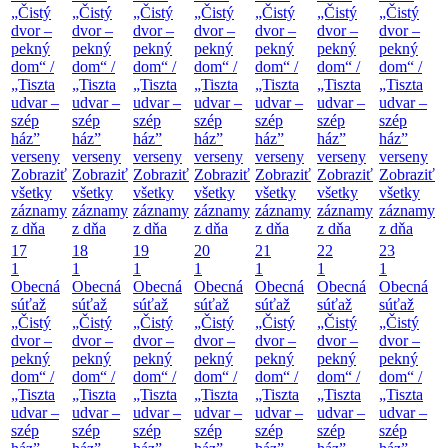
„Čistý
„Čistý
„Čistý
„Čistý
„Čistý
„Čistý
„Čistý
dvor –
dvor –
dvor –
dvor –
dvor –
dvor –
dvor –
pekný
pekný
pekný
pekný
pekný
pekný
pekný
dom“ /
dom“ /
dom“ /
dom“ /
dom“ /
dom“ /
dom“ /
„Tiszta
„Tiszta
„Tiszta
„Tiszta
„Tiszta
„Tiszta
„Tiszta
udvar –
udvar –
udvar –
udvar –
udvar –
udvar –
udvar –
szép
szép
szép
szép
szép
szép
szép
ház”
ház”
ház”
ház”
ház”
ház”
ház”
verseny
verseny
verseny
verseny
verseny
verseny
verseny
Zobraziť
Zobraziť
Zobraziť
Zobraziť
Zobraziť
Zobraziť
Zobraziť
všetky
všetky
všetky
všetky
všetky
všetky
všetky
záznamy
záznamy
záznamy
záznamy
záznamy
záznamy
záznamy
z dňa
z dňa
z dňa
z dňa
z dňa
z dňa
z dňa
17
18
19
20
21
22
23
1
1
1
1
1
1
1
Obecná
Obecná
Obecná
Obecná
Obecná
Obecná
Obecná
súťaž
súťaž
súťaž
súťaž
súťaž
súťaž
súťaž
„Čistý
„Čistý
„Čistý
„Čistý
„Čistý
„Čistý
„Čistý
dvor –
dvor –
dvor –
dvor –
dvor –
dvor –
dvor –
pekný
pekný
pekný
pekný
pekný
pekný
pekný
dom“ /
dom“ /
dom“ /
dom“ /
dom“ /
dom“ /
dom“ /
„Tiszta
„Tiszta
„Tiszta
„Tiszta
„Tiszta
„Tiszta
„Tiszta
udvar –
udvar –
udvar –
udvar –
udvar –
udvar –
udvar –
szép
szép
szép
szép
szép
szép
szép