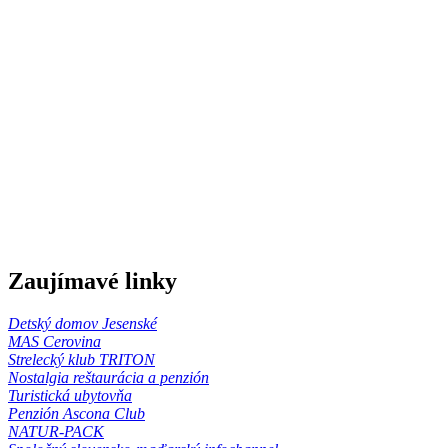
Zaujímavé linky
Detský domov Jesenské
MAS Cerovina
Strelecký klub TRITON
Nostalgia reštaurácia a penzión
Turistická ubytovňa
Penzión Ascona Club
NATUR-PACK