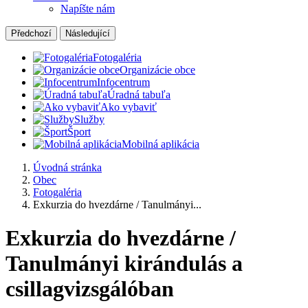
Napíšte nám
Předchozí
Následující
Fotogaléria
Organizácie obce
Infocentrum
Úradná tabuľa
Ako vybaviť
Služby
Šport
Mobilná aplikácia
Úvodná stránka
Obec
Fotogaléria
Exkurzia do hvezdárne / Tanulmányi...
Exkurzia do hvezdárne /
Tanulmányi kirándulás a
csillagvizsgálóban