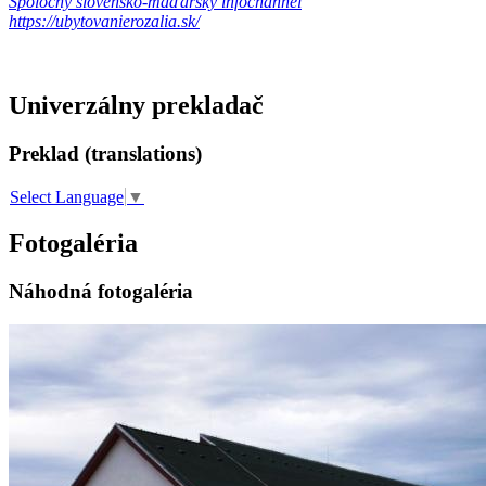
Spoločný slovensko-maďarský infochannel
https://ubytovanierozalia.sk/
Univerzálny prekladač
Preklad (translations)
Select Language
▼
Fotogaléria
Náhodná fotogaléria