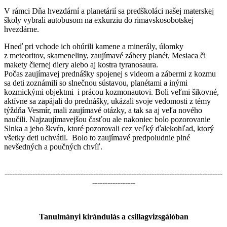
V rámci Dňa hvezdární a planetárií sa predškoláci našej materskej
školy vybrali autobusom na exkurziu do rimavskosobotskej
hvezdárne.
Hneď pri vchode ich ohúrili kamene a minerály, úlomky
z meteoritov, skameneliny, zaujímavé zábery planét, Mesiaca či
makety čiernej diery alebo aj kostra tyranosaura.
Počas zaujímavej prednášky spojenej s videom a zábermi z kozmu
sa deti zoznámili so slnečnou sústavou, planétami a inými
kozmickými objektmi i prácou kozmonautovi. Boli veľmi šikovné,
aktívne sa zapájali do prednášky, ukázali svoje vedomosti z témy
týždňa Vesmír, mali zaujímavé otázky, a tak sa aj veľa nového
naučili. Najzaujímavejšou časťou ale nakoniec bolo pozorovanie
Slnka a jeho škvŕn, ktoré pozorovali cez veľký ďalekohľad, ktorý
všetky deti uchvátil. Bolo to zaujímavé predpoludnie plné
nevšedných a poučných chvíľ.
--------------------------------------------------------------------------------------
-----------------
Tanulmányi kirándulás a csillagvizsgálóban