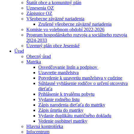
Štatút obce a komunitný plán
Uznesenia OZ
Zápisnice OZ
Všeobecne záväzné nariadenia
Zrušené všeobecne záväzné nariadenia
Komisie vo volebnom období 2022-2026
Program hospodárskeho rozvoja a sociálneho rozvoja
2024-2033
Územný plán obce Jesenské
Úrad
Obecný úrad
Matrika
Osvedčovanie listín a podpisov
Uzavretie manželstva
Potvrdenie k uzavretiu manželstva v cudzine
Súhlasné vyhlásenie rodičov o určení otcovstva
dieťaťa
Prihlásenie k trvalému pobytu
Vydanie rodného listu
Zápis narodenia dieťaťa do matriky
Zápis úmrtia do matriky
Vydanie duplikátu matričného dokladu
Vedenie osobitnej matriky
Hlavná kontrolórka
Infocentrum