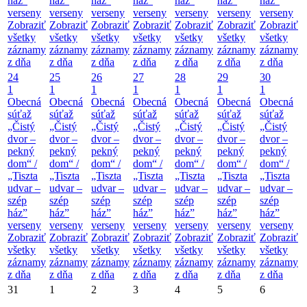
ház”
ház”
ház”
ház”
ház”
ház”
ház”
verseny
verseny
verseny
verseny
verseny
verseny
verseny
Zobraziť
Zobraziť
Zobraziť
Zobraziť
Zobraziť
Zobraziť
Zobraziť
všetky
všetky
všetky
všetky
všetky
všetky
všetky
záznamy
záznamy
záznamy
záznamy
záznamy
záznamy
záznamy
z dňa
z dňa
z dňa
z dňa
z dňa
z dňa
z dňa
24
25
26
27
28
29
30
1
1
1
1
1
1
1
Obecná
Obecná
Obecná
Obecná
Obecná
Obecná
Obecná
súťaž
súťaž
súťaž
súťaž
súťaž
súťaž
súťaž
„Čistý
„Čistý
„Čistý
„Čistý
„Čistý
„Čistý
„Čistý
dvor –
dvor –
dvor –
dvor –
dvor –
dvor –
dvor –
pekný
pekný
pekný
pekný
pekný
pekný
pekný
dom“ /
dom“ /
dom“ /
dom“ /
dom“ /
dom“ /
dom“ /
„Tiszta
„Tiszta
„Tiszta
„Tiszta
„Tiszta
„Tiszta
„Tiszta
udvar –
udvar –
udvar –
udvar –
udvar –
udvar –
udvar –
szép
szép
szép
szép
szép
szép
szép
ház”
ház”
ház”
ház”
ház”
ház”
ház”
verseny
verseny
verseny
verseny
verseny
verseny
verseny
Zobraziť
Zobraziť
Zobraziť
Zobraziť
Zobraziť
Zobraziť
Zobraziť
všetky
všetky
všetky
všetky
všetky
všetky
všetky
záznamy
záznamy
záznamy
záznamy
záznamy
záznamy
záznamy
z dňa
z dňa
z dňa
z dňa
z dňa
z dňa
z dňa
31
1
2
3
4
5
6