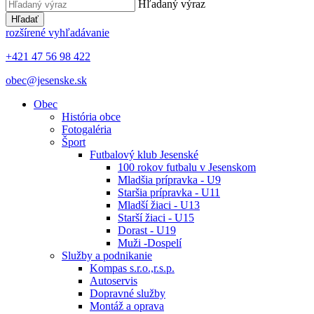
Hľadaný výraz
Hľadať
rozšírené vyhľadávanie
+421 47 56 98 422
obec@jesenske.sk
Obec
História obce
Fotogaléria
Šport
Futbalový klub Jesenské
100 rokov futbalu v Jesenskom
Mladšia prípravka - U9
Staršia prípravka - U11
Mladší žiaci - U13
Starší žiaci - U15
Dorast - U19
Muži -Dospelí
Služby a podnikanie
Kompas s.r.o.,r.s.p.
Autoservis
Dopravné služby
Montáž a oprava