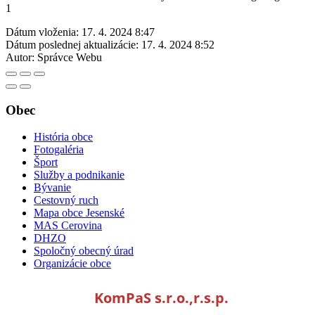
1
Dátum vloženia:
17. 4. 2024 8:47
Dátum poslednej aktualizácie:
17. 4. 2024 8:52
Autor:
Správce Webu
Obec
História obce
Fotogaléria
Šport
Služby a podnikanie
Bývanie
Cestovný ruch
Mapa obce Jesenské
MAS Cerovina
DHZO
Spoločný obecný úrad
Organizácie obce
KomPaS s.r.o.,r.s.p.