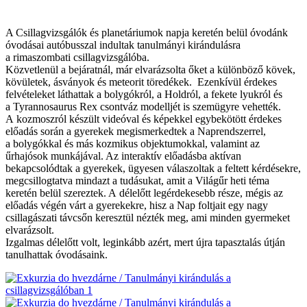
A Csillagvizsgálók és planetáriumok napja keretén belül óvodánk
óvodásai autóbusszal indultak tanulmányi kirándulásra
a rimaszombati csillagvizsgálóba.
Közvetlenül a bejáratnál, már elvarázsolta őket a különböző kövek,
kövületek, ásványok és meteorit töredékek. Ezenkívül érdekes
felvételeket láthattak a bolygókról, a Holdról, a fekete lyukról és
a Tyrannosaurus Rex csontváz modelljét is szemügyre vehették.
A kozmoszról készült videóval és képekkel egybekötött érdekes
előadás során a gyerekek megismerkedtek a Naprendszerrel,
a bolygókkal és más kozmikus objektumokkal, valamint az
űrhajósok munkájával. Az interaktív előadásba aktívan
bekapcsolódtak a gyerekek, ügyesen válaszoltak a feltett kérdésekre,
megcsillogtatva mindazt a tudásukat, amit a Világűr heti téma
keretén belül szereztek. A délelőtt legérdekesebb része, mégis az
előadás végén várt a gyerekekre, hisz a Nap foltjait egy nagy
csillagászati távcsőn keresztül nézték meg, ami minden gyermeket
elvarázsolt.
Izgalmas délelőtt volt, leginkább azért, mert újra tapasztalás útján
tanulhattak óvodásaink.