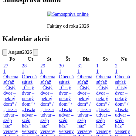
Faktúry od roku 2026
Kalendár akcií
August
2026
Po
Ut
St
Št
Pia
So
Ne
27
28
29
30
31
1
2
1
1
1
1
1
1
1
Obecná
Obecná
Obecná
Obecná
Obecná
Obecná
Obecná
súťaž
súťaž
súťaž
súťaž
súťaž
súťaž
súťaž
„Čistý
„Čistý
„Čistý
„Čistý
„Čistý
„Čistý
„Čistý
dvor –
dvor –
dvor –
dvor –
dvor –
dvor –
dvor –
pekný
pekný
pekný
pekný
pekný
pekný
pekný
dom“ /
dom“ /
dom“ /
dom“ /
dom“ /
dom“ /
dom“ /
„Tiszta
„Tiszta
„Tiszta
„Tiszta
„Tiszta
„Tiszta
„Tiszta
udvar –
udvar –
udvar –
udvar –
udvar –
udvar –
udvar –
szép
szép
szép
szép
szép
szép
szép
ház”
ház”
ház”
ház”
ház”
ház”
ház”
verseny
verseny
verseny
verseny
verseny
verseny
verseny