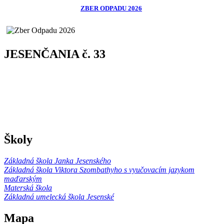
ZBER ODPADU 2026
JESENČANIA č. 33
Školy
Základná škola Janka Jesenského
Základná škola Viktora Szombathyho s vyučovacím jazykom
maďarským
Materská škola
Základná umelecká škola Jesenské
Mapa