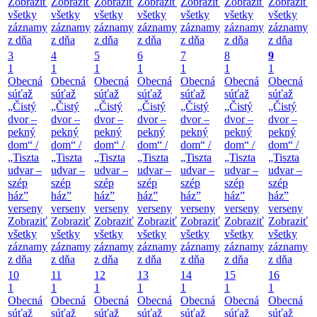
Zobraziť
Zobraziť
Zobraziť
Zobraziť
Zobraziť
Zobraziť
Zobraziť
všetky
všetky
všetky
všetky
všetky
všetky
všetky
záznamy
záznamy
záznamy
záznamy
záznamy
záznamy
záznamy
z dňa
z dňa
z dňa
z dňa
z dňa
z dňa
z dňa
3
4
5
6
7
8
9
1
1
1
1
1
1
1
Obecná
Obecná
Obecná
Obecná
Obecná
Obecná
Obecná
súťaž
súťaž
súťaž
súťaž
súťaž
súťaž
súťaž
„Čistý
„Čistý
„Čistý
„Čistý
„Čistý
„Čistý
„Čistý
dvor –
dvor –
dvor –
dvor –
dvor –
dvor –
dvor –
pekný
pekný
pekný
pekný
pekný
pekný
pekný
dom“ /
dom“ /
dom“ /
dom“ /
dom“ /
dom“ /
dom“ /
„Tiszta
„Tiszta
„Tiszta
„Tiszta
„Tiszta
„Tiszta
„Tiszta
udvar –
udvar –
udvar –
udvar –
udvar –
udvar –
udvar –
szép
szép
szép
szép
szép
szép
szép
ház”
ház”
ház”
ház”
ház”
ház”
ház”
verseny
verseny
verseny
verseny
verseny
verseny
verseny
Zobraziť
Zobraziť
Zobraziť
Zobraziť
Zobraziť
Zobraziť
Zobraziť
všetky
všetky
všetky
všetky
všetky
všetky
všetky
záznamy
záznamy
záznamy
záznamy
záznamy
záznamy
záznamy
z dňa
z dňa
z dňa
z dňa
z dňa
z dňa
z dňa
10
11
12
13
14
15
16
1
1
1
1
1
1
1
Obecná
Obecná
Obecná
Obecná
Obecná
Obecná
Obecná
súťaž
súťaž
súťaž
súťaž
súťaž
súťaž
súťaž