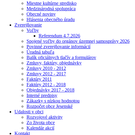
Miestne kultúrne stredisko
Medzinárodná spolupráca
Obecné noviny
Hlásenia obecného úradu
Zverejňovanie
Voľby
Referendum 4.7.2026
Spojené voľby do orgánov územnej samosprávy 2026
Povinné zverejňovanie informácií
Úradná tabuľa
Balík oficiálnych tlačív a formulárov
Zmluvy, faktúry, objednávky
Zmluvy 2010 - 2012
Zmluvy 2012 - 2017
Faktúry 2011
Faktúry 2012 - 2018
Objednávky 2017 - 2018
Interné predpisy
Zákazky s nízkou hodnotou
Rozpočet obce Jesenské
Udalosti v obci
Rozvojové aktivity
Zo života obce
Kalendár akcií
Kontakt