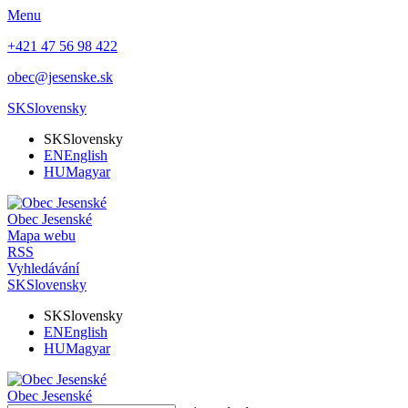
Menu
+421 47 56 98 422
obec@jesenske.sk
SK
Slovensky
SK
Slovensky
EN
English
HU
Magyar
Obec
Jesenské
Mapa webu
RSS
Vyhledávání
SK
Slovensky
SK
Slovensky
EN
English
HU
Magyar
Obec
Jesenské