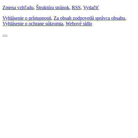
Zmena vzhľadu
,
Štruktúra stránok
,
RSS
,
Vytlačiť
Vyhlásenie o prístupnosti
,
Za obsah zodpovedá správca obsahu
,
Vyhlásenie o ochrane súkromia
,
Webové sídlo