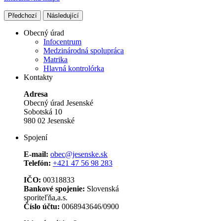
Předchozí
Následující
Obecný úrad
Infocentrum
Medzinárodná spolupráca
Matrika
Hlavná kontrolórka
Kontakty
Adresa
Obecný úrad Jesenské
Sobotská 10
980 02 Jesenské
Spojení
E-mail:
obec@jesenske.sk
Telefón:
+421 47 56 98 283
IČO:
00318833
Bankové spojenie:
Slovenská
sporiteľňa,a.s.
Číslo účtu:
0068943646/0900