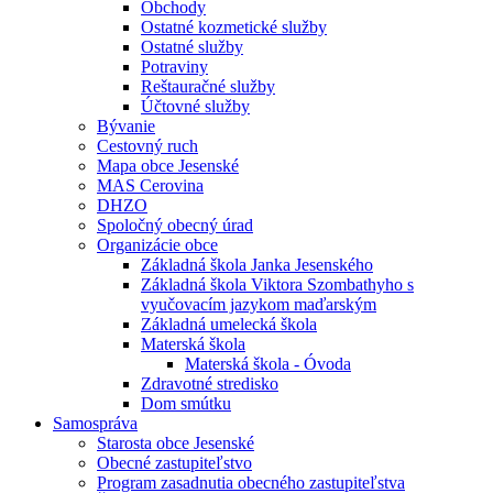
Obchody
Ostatné kozmetické služby
Ostatné služby
Potraviny
Reštauračné služby
Účtovné služby
Bývanie
Cestovný ruch
Mapa obce Jesenské
MAS Cerovina
DHZO
Spoločný obecný úrad
Organizácie obce
Základná škola Janka Jesenského
Základná škola Viktora Szombathyho s
vyučovacím jazykom maďarským
Základná umelecká škola
Materská škola
Materská škola - Óvoda
Zdravotné stredisko
Dom smútku
Samospráva
Starosta obce Jesenské
Obecné zastupiteľstvo
Program zasadnutia obecného zastupiteľstva