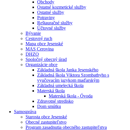
Obchody
Ostatné kozmetické služby
Ostatné služby
Potraviny
Reštauračné služby
Účtovné služby
Bývanie
Cestovný ruch
Mapa obce Jesenské
MAS Cerovina
DHZO
Spoločný obecný úrad
Organizácie obce
Základná škola Janka Jesenského
Základná škola Viktora Szombathyho s
vyučovacím jazykom maďarským
Základná umelecká škola
Materská škola
Materská škola - Óvoda
Zdravotné stredisko
Dom smútku
Samospráva
Starosta obce Jesenské
Obecné zastupiteľstvo
Program zasadnutia obecného zastupiteľstva