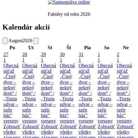
Faktúry od roku 2026
Kalendár akcií
August
2026
Po
Ut
St
Št
Pia
So
Ne
27
28
29
30
31
1
2
1
1
1
1
1
1
1
Obecná
Obecná
Obecná
Obecná
Obecná
Obecná
Obecná
súťaž
súťaž
súťaž
súťaž
súťaž
súťaž
súťaž
„Čistý
„Čistý
„Čistý
„Čistý
„Čistý
„Čistý
„Čistý
dvor –
dvor –
dvor –
dvor –
dvor –
dvor –
dvor –
pekný
pekný
pekný
pekný
pekný
pekný
pekný
dom“ /
dom“ /
dom“ /
dom“ /
dom“ /
dom“ /
dom“ /
„Tiszta
„Tiszta
„Tiszta
„Tiszta
„Tiszta
„Tiszta
„Tiszta
udvar –
udvar –
udvar –
udvar –
udvar –
udvar –
udvar –
szép
szép
szép
szép
szép
szép
szép
ház”
ház”
ház”
ház”
ház”
ház”
ház”
verseny
verseny
verseny
verseny
verseny
verseny
verseny
Zobraziť
Zobraziť
Zobraziť
Zobraziť
Zobraziť
Zobraziť
Zobraziť
všetky
všetky
všetky
všetky
všetky
všetky
všetky
záznamy
záznamy
záznamy
záznamy
záznamy
záznamy
záznamy