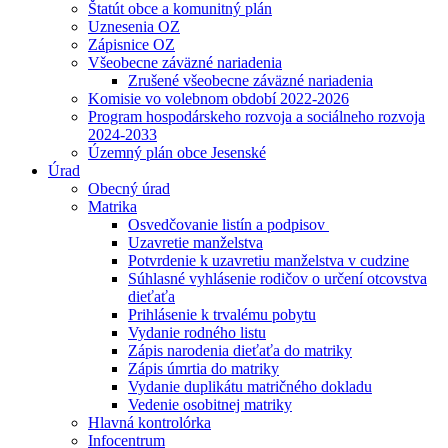
Štatút obce a komunitný plán
Uznesenia OZ
Zápisnice OZ
Všeobecne záväzné nariadenia
Zrušené všeobecne záväzné nariadenia
Komisie vo volebnom období 2022-2026
Program hospodárskeho rozvoja a sociálneho rozvoja
2024-2033
Územný plán obce Jesenské
Úrad
Obecný úrad
Matrika
Osvedčovanie listín a podpisov
Uzavretie manželstva
Potvrdenie k uzavretiu manželstva v cudzine
Súhlasné vyhlásenie rodičov o určení otcovstva
dieťaťa
Prihlásenie k trvalému pobytu
Vydanie rodného listu
Zápis narodenia dieťaťa do matriky
Zápis úmrtia do matriky
Vydanie duplikátu matričného dokladu
Vedenie osobitnej matriky
Hlavná kontrolórka
Infocentrum