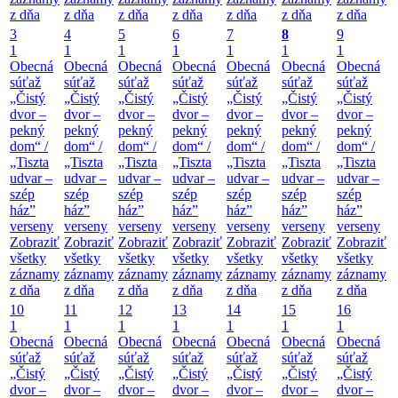
z dňa
z dňa
z dňa
z dňa
z dňa
z dňa
z dňa
3
4
5
6
7
8
9
1
1
1
1
1
1
1
Obecná
Obecná
Obecná
Obecná
Obecná
Obecná
Obecná
súťaž
súťaž
súťaž
súťaž
súťaž
súťaž
súťaž
„Čistý
„Čistý
„Čistý
„Čistý
„Čistý
„Čistý
„Čistý
dvor –
dvor –
dvor –
dvor –
dvor –
dvor –
dvor –
pekný
pekný
pekný
pekný
pekný
pekný
pekný
dom“ /
dom“ /
dom“ /
dom“ /
dom“ /
dom“ /
dom“ /
„Tiszta
„Tiszta
„Tiszta
„Tiszta
„Tiszta
„Tiszta
„Tiszta
udvar –
udvar –
udvar –
udvar –
udvar –
udvar –
udvar –
szép
szép
szép
szép
szép
szép
szép
ház”
ház”
ház”
ház”
ház”
ház”
ház”
verseny
verseny
verseny
verseny
verseny
verseny
verseny
Zobraziť
Zobraziť
Zobraziť
Zobraziť
Zobraziť
Zobraziť
Zobraziť
všetky
všetky
všetky
všetky
všetky
všetky
všetky
záznamy
záznamy
záznamy
záznamy
záznamy
záznamy
záznamy
z dňa
z dňa
z dňa
z dňa
z dňa
z dňa
z dňa
10
11
12
13
14
15
16
1
1
1
1
1
1
1
Obecná
Obecná
Obecná
Obecná
Obecná
Obecná
Obecná
súťaž
súťaž
súťaž
súťaž
súťaž
súťaž
súťaž
„Čistý
„Čistý
„Čistý
„Čistý
„Čistý
„Čistý
„Čistý
dvor –
dvor –
dvor –
dvor –
dvor –
dvor –
dvor –