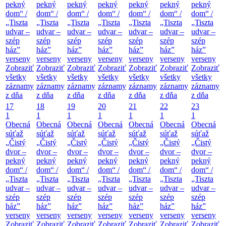
pekný
pekný
pekný
pekný
pekný
pekný
pekný
dom“ /
dom“ /
dom“ /
dom“ /
dom“ /
dom“ /
dom“ /
„Tiszta
„Tiszta
„Tiszta
„Tiszta
„Tiszta
„Tiszta
„Tiszta
udvar –
udvar –
udvar –
udvar –
udvar –
udvar –
udvar –
szép
szép
szép
szép
szép
szép
szép
ház”
ház”
ház”
ház”
ház”
ház”
ház”
verseny
verseny
verseny
verseny
verseny
verseny
verseny
Zobraziť
Zobraziť
Zobraziť
Zobraziť
Zobraziť
Zobraziť
Zobraziť
všetky
všetky
všetky
všetky
všetky
všetky
všetky
záznamy
záznamy
záznamy
záznamy
záznamy
záznamy
záznamy
z dňa
z dňa
z dňa
z dňa
z dňa
z dňa
z dňa
17
18
19
20
21
22
23
1
1
1
1
1
1
1
Obecná
Obecná
Obecná
Obecná
Obecná
Obecná
Obecná
súťaž
súťaž
súťaž
súťaž
súťaž
súťaž
súťaž
„Čistý
„Čistý
„Čistý
„Čistý
„Čistý
„Čistý
„Čistý
dvor –
dvor –
dvor –
dvor –
dvor –
dvor –
dvor –
pekný
pekný
pekný
pekný
pekný
pekný
pekný
dom“ /
dom“ /
dom“ /
dom“ /
dom“ /
dom“ /
dom“ /
„Tiszta
„Tiszta
„Tiszta
„Tiszta
„Tiszta
„Tiszta
„Tiszta
udvar –
udvar –
udvar –
udvar –
udvar –
udvar –
udvar –
szép
szép
szép
szép
szép
szép
szép
ház”
ház”
ház”
ház”
ház”
ház”
ház”
verseny
verseny
verseny
verseny
verseny
verseny
verseny
Zobraziť
Zobraziť
Zobraziť
Zobraziť
Zobraziť
Zobraziť
Zobraziť