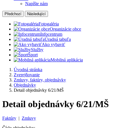
Napíšte nám
Předchozí
Následující
Fotogaléria
Organizácie obce
Infocentrum
Úradná tabuľa
Ako vybaviť
Služby
Šport
Mobilná aplikácia
Úvodná stránka
Zverejňovanie
Zmluvy, faktúry, objednávky
Objednávky
Detail objednávky 6/21/MŠ
Detail objednávky 6/21/MŠ
Faktúry
|
Zmluvy
Číslo objednávky: