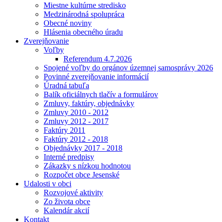
Miestne kultúrne stredisko
Medzinárodná spolupráca
Obecné noviny
Hlásenia obecného úradu
Zverejňovanie
Voľby
Referendum 4.7.2026
Spojené voľby do orgánov územnej samosprávy 2026
Povinné zverejňovanie informácií
Úradná tabuľa
Balík oficiálnych tlačív a formulárov
Zmluvy, faktúry, objednávky
Zmluvy 2010 - 2012
Zmluvy 2012 - 2017
Faktúry 2011
Faktúry 2012 - 2018
Objednávky 2017 - 2018
Interné predpisy
Zákazky s nízkou hodnotou
Rozpočet obce Jesenské
Udalosti v obci
Rozvojové aktivity
Zo života obce
Kalendár akcií
Kontakt