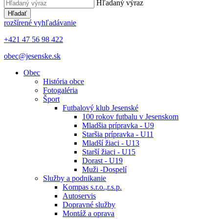
Hľadaný výraz
Hľadať
rozšírené vyhľadávanie
+421 47 56 98 422
obec@jesenske.sk
Obec
História obce
Fotogaléria
Šport
Futbalový klub Jesenské
100 rokov futbalu v Jesenskom
Mladšia prípravka - U9
Staršia prípravka - U11
Mladší žiaci - U13
Starší žiaci - U15
Dorast - U19
Muži -Dospelí
Služby a podnikanie
Kompas s.r.o.,r.s.p.
Autoservis
Dopravné služby
Montáž a oprava