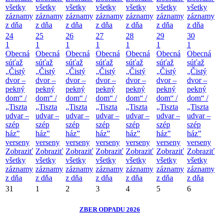
všetky
všetky
všetky
všetky
všetky
všetky
všetky
záznamy
záznamy
záznamy
záznamy
záznamy
záznamy
záznamy
z dňa
z dňa
z dňa
z dňa
z dňa
z dňa
z dňa
24
25
26
27
28
29
30
1
1
1
1
1
1
1
Obecná
Obecná
Obecná
Obecná
Obecná
Obecná
Obecná
súťaž
súťaž
súťaž
súťaž
súťaž
súťaž
súťaž
„Čistý
„Čistý
„Čistý
„Čistý
„Čistý
„Čistý
„Čistý
dvor –
dvor –
dvor –
dvor –
dvor –
dvor –
dvor –
pekný
pekný
pekný
pekný
pekný
pekný
pekný
dom“ /
dom“ /
dom“ /
dom“ /
dom“ /
dom“ /
dom“ /
„Tiszta
„Tiszta
„Tiszta
„Tiszta
„Tiszta
„Tiszta
„Tiszta
udvar –
udvar –
udvar –
udvar –
udvar –
udvar –
udvar –
szép
szép
szép
szép
szép
szép
szép
ház”
ház”
ház”
ház”
ház”
ház”
ház”
verseny
verseny
verseny
verseny
verseny
verseny
verseny
Zobraziť
Zobraziť
Zobraziť
Zobraziť
Zobraziť
Zobraziť
Zobraziť
všetky
všetky
všetky
všetky
všetky
všetky
všetky
záznamy
záznamy
záznamy
záznamy
záznamy
záznamy
záznamy
z dňa
z dňa
z dňa
z dňa
z dňa
z dňa
z dňa
31
1
2
3
4
5
6
ZBER ODPADU 2026