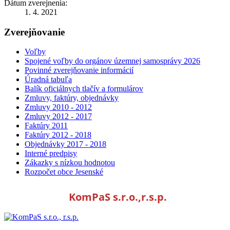
Dátum zverejnenia:
1. 4. 2021
Zverejňovanie
Voľby
Spojené voľby do orgánov územnej samosprávy 2026
Povinné zverejňovanie informácií
Úradná tabuľa
Balík oficiálnych tlačív a formulárov
Zmluvy, faktúry, objednávky
Zmluvy 2010 - 2012
Zmluvy 2012 - 2017
Faktúry 2011
Faktúry 2012 - 2018
Objednávky 2017 - 2018
Interné predpisy
Zákazky s nízkou hodnotou
Rozpočet obce Jesenské
KomPaS s.r.o.,r.s.p.