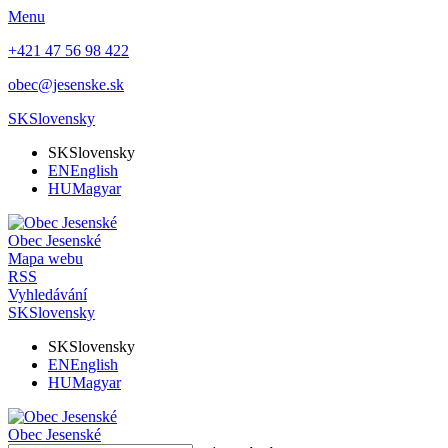
Menu
+421 47 56 98 422
obec@jesenske.sk
SK
Slovensky
SK
Slovensky
EN
English
HU
Magyar
Obec
Jesenské
Mapa webu
RSS
Vyhledávání
SK
Slovensky
SK
Slovensky
EN
English
HU
Magyar
Obec
Jesenské