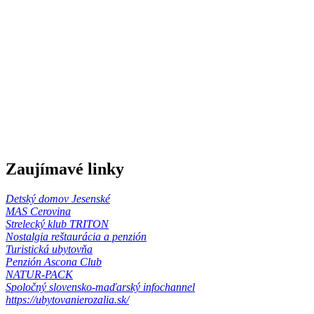
Zaujímavé linky
Detský domov Jesenské
MAS Cerovina
Strelecký klub TRITON
Nostalgia reštaurácia a penzión
Turistická ubytovňa
Penzión Ascona Club
NATUR-PACK
Spoločný slovensko-maďarský infochannel
https://ubytovanierozalia.sk/