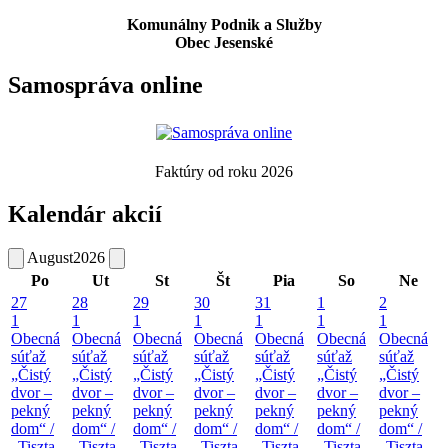
Komunálny Podnik a Služby
Obec Jesenské
Samospráva online
Faktúry od roku 2026
Kalendár akcií
August
2026
Po
Ut
St
Št
Pia
So
Ne
27
28
29
30
31
1
2
1
1
1
1
1
1
1
Obecná
Obecná
Obecná
Obecná
Obecná
Obecná
Obecná
súťaž
súťaž
súťaž
súťaž
súťaž
súťaž
súťaž
„Čistý
„Čistý
„Čistý
„Čistý
„Čistý
„Čistý
„Čistý
dvor –
dvor –
dvor –
dvor –
dvor –
dvor –
dvor –
pekný
pekný
pekný
pekný
pekný
pekný
pekný
dom“ /
dom“ /
dom“ /
dom“ /
dom“ /
dom“ /
dom“ /
„Tiszta
„Tiszta
„Tiszta
„Tiszta
„Tiszta
„Tiszta
„Tiszta