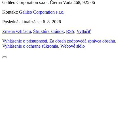
Galileo Corporation s.r.o., Čierna Voda 468, 925 06
Kontakt:
Galileo Corporation s.r.o.
Posledná aktualizácia: 6. 8. 2026
Zmena vzhľadu
,
Štruktúra stránok
,
RSS
,
Vytlačiť
Vyhlásenie o prístupnosti
,
Za obsah zodpovedá správca obsahu
,
Vyhlásenie o ochrane súkromia
,
Webové sídlo