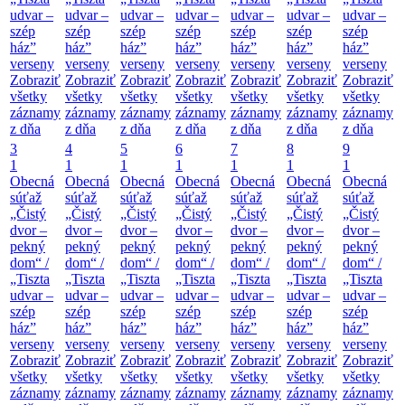
udvar –
udvar –
udvar –
udvar –
udvar –
udvar –
udvar –
szép
szép
szép
szép
szép
szép
szép
ház”
ház”
ház”
ház”
ház”
ház”
ház”
verseny
verseny
verseny
verseny
verseny
verseny
verseny
Zobraziť
Zobraziť
Zobraziť
Zobraziť
Zobraziť
Zobraziť
Zobraziť
všetky
všetky
všetky
všetky
všetky
všetky
všetky
záznamy
záznamy
záznamy
záznamy
záznamy
záznamy
záznamy
z dňa
z dňa
z dňa
z dňa
z dňa
z dňa
z dňa
3
4
5
6
7
8
9
1
1
1
1
1
1
1
Obecná
Obecná
Obecná
Obecná
Obecná
Obecná
Obecná
súťaž
súťaž
súťaž
súťaž
súťaž
súťaž
súťaž
„Čistý
„Čistý
„Čistý
„Čistý
„Čistý
„Čistý
„Čistý
dvor –
dvor –
dvor –
dvor –
dvor –
dvor –
dvor –
pekný
pekný
pekný
pekný
pekný
pekný
pekný
dom“ /
dom“ /
dom“ /
dom“ /
dom“ /
dom“ /
dom“ /
„Tiszta
„Tiszta
„Tiszta
„Tiszta
„Tiszta
„Tiszta
„Tiszta
udvar –
udvar –
udvar –
udvar –
udvar –
udvar –
udvar –
szép
szép
szép
szép
szép
szép
szép
ház”
ház”
ház”
ház”
ház”
ház”
ház”
verseny
verseny
verseny
verseny
verseny
verseny
verseny
Zobraziť
Zobraziť
Zobraziť
Zobraziť
Zobraziť
Zobraziť
Zobraziť
všetky
všetky
všetky
všetky
všetky
všetky
všetky
záznamy
záznamy
záznamy
záznamy
záznamy
záznamy
záznamy