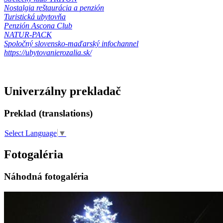
Nostalgia reštaurácia a penzión
Turistická ubytovňa
Penzión Ascona Club
NATUR-PACK
Spoločný slovensko-maďarský infochannel
https://ubytovanierozalia.sk/
Univerzálny prekladač
Preklad (translations)
Select Language
▼
Fotogaléria
Náhodná fotogaléria