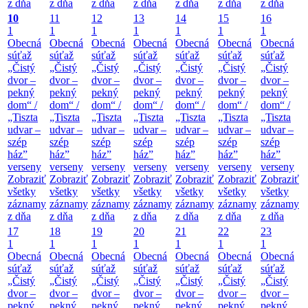
z dňa
z dňa
z dňa
z dňa
z dňa
z dňa
z dňa
10
11
12
13
14
15
16
1
1
1
1
1
1
1
Obecná
Obecná
Obecná
Obecná
Obecná
Obecná
Obecná
súťaž
súťaž
súťaž
súťaž
súťaž
súťaž
súťaž
„Čistý
„Čistý
„Čistý
„Čistý
„Čistý
„Čistý
„Čistý
dvor –
dvor –
dvor –
dvor –
dvor –
dvor –
dvor –
pekný
pekný
pekný
pekný
pekný
pekný
pekný
dom“ /
dom“ /
dom“ /
dom“ /
dom“ /
dom“ /
dom“ /
„Tiszta
„Tiszta
„Tiszta
„Tiszta
„Tiszta
„Tiszta
„Tiszta
udvar –
udvar –
udvar –
udvar –
udvar –
udvar –
udvar –
szép
szép
szép
szép
szép
szép
szép
ház”
ház”
ház”
ház”
ház”
ház”
ház”
verseny
verseny
verseny
verseny
verseny
verseny
verseny
Zobraziť
Zobraziť
Zobraziť
Zobraziť
Zobraziť
Zobraziť
Zobraziť
všetky
všetky
všetky
všetky
všetky
všetky
všetky
záznamy
záznamy
záznamy
záznamy
záznamy
záznamy
záznamy
z dňa
z dňa
z dňa
z dňa
z dňa
z dňa
z dňa
17
18
19
20
21
22
23
1
1
1
1
1
1
1
Obecná
Obecná
Obecná
Obecná
Obecná
Obecná
Obecná
súťaž
súťaž
súťaž
súťaž
súťaž
súťaž
súťaž
„Čistý
„Čistý
„Čistý
„Čistý
„Čistý
„Čistý
„Čistý
dvor –
dvor –
dvor –
dvor –
dvor –
dvor –
dvor –
pekný
pekný
pekný
pekný
pekný
pekný
pekný