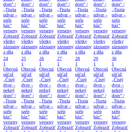
dom“ /
dom“ /
dom“ /
dom“ /
dom“ /
dom“ /
dom“ /
„Tiszta
„Tiszta
„Tiszta
„Tiszta
„Tiszta
„Tiszta
„Tiszta
udvar –
udvar –
udvar –
udvar –
udvar –
udvar –
udvar –
szép
szép
szép
szép
szép
szép
szép
ház”
ház”
ház”
ház”
ház”
ház”
ház”
verseny
verseny
verseny
verseny
verseny
verseny
verseny
Zobraziť
Zobraziť
Zobraziť
Zobraziť
Zobraziť
Zobraziť
Zobraziť
všetky
všetky
všetky
všetky
všetky
všetky
všetky
záznamy
záznamy
záznamy
záznamy
záznamy
záznamy
záznamy
z dňa
z dňa
z dňa
z dňa
z dňa
z dňa
z dňa
24
25
26
27
28
29
30
1
1
1
1
1
1
1
Obecná
Obecná
Obecná
Obecná
Obecná
Obecná
Obecná
súťaž
súťaž
súťaž
súťaž
súťaž
súťaž
súťaž
„Čistý
„Čistý
„Čistý
„Čistý
„Čistý
„Čistý
„Čistý
dvor –
dvor –
dvor –
dvor –
dvor –
dvor –
dvor –
pekný
pekný
pekný
pekný
pekný
pekný
pekný
dom“ /
dom“ /
dom“ /
dom“ /
dom“ /
dom“ /
dom“ /
„Tiszta
„Tiszta
„Tiszta
„Tiszta
„Tiszta
„Tiszta
„Tiszta
udvar –
udvar –
udvar –
udvar –
udvar –
udvar –
udvar –
szép
szép
szép
szép
szép
szép
szép
ház”
ház”
ház”
ház”
ház”
ház”
ház”
verseny
verseny
verseny
verseny
verseny
verseny
verseny
Zobraziť
Zobraziť
Zobraziť
Zobraziť
Zobraziť
Zobraziť
Zobraziť