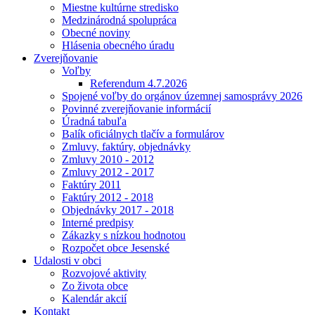
Miestne kultúrne stredisko
Medzinárodná spolupráca
Obecné noviny
Hlásenia obecného úradu
Zverejňovanie
Voľby
Referendum 4.7.2026
Spojené voľby do orgánov územnej samosprávy 2026
Povinné zverejňovanie informácií
Úradná tabuľa
Balík oficiálnych tlačív a formulárov
Zmluvy, faktúry, objednávky
Zmluvy 2010 - 2012
Zmluvy 2012 - 2017
Faktúry 2011
Faktúry 2012 - 2018
Objednávky 2017 - 2018
Interné predpisy
Zákazky s nízkou hodnotou
Rozpočet obce Jesenské
Udalosti v obci
Rozvojové aktivity
Zo života obce
Kalendár akcií
Kontakt