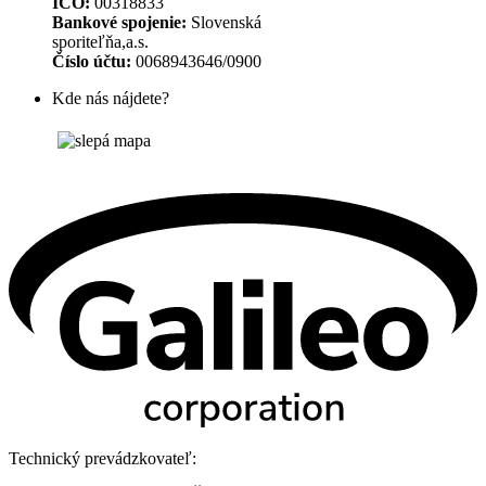
IČO:
00318833
Bankové spojenie:
Slovenská
sporiteľňa,a.s.
Číslo účtu:
0068943646/0900
Kde nás nájdete?
Technický prevádzkovateľ: