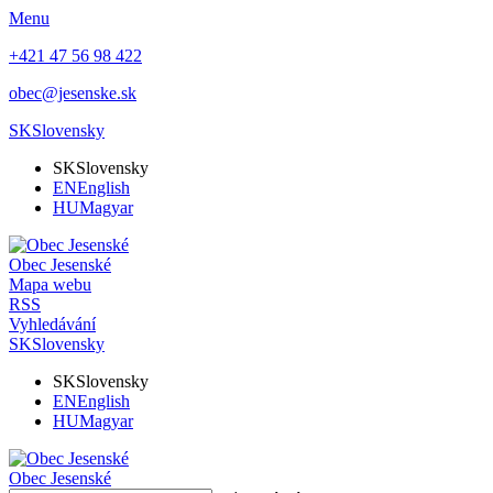
Menu
+421 47 56 98 422
obec@jesenske.sk
SK
Slovensky
SK
Slovensky
EN
English
HU
Magyar
Obec
Jesenské
Mapa webu
RSS
Vyhledávání
SK
Slovensky
SK
Slovensky
EN
English
HU
Magyar
Obec
Jesenské