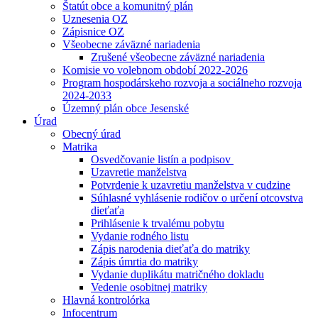
Štatút obce a komunitný plán
Uznesenia OZ
Zápisnice OZ
Všeobecne záväzné nariadenia
Zrušené všeobecne záväzné nariadenia
Komisie vo volebnom období 2022-2026
Program hospodárskeho rozvoja a sociálneho rozvoja
2024-2033
Územný plán obce Jesenské
Úrad
Obecný úrad
Matrika
Osvedčovanie listín a podpisov
Uzavretie manželstva
Potvrdenie k uzavretiu manželstva v cudzine
Súhlasné vyhlásenie rodičov o určení otcovstva
dieťaťa
Prihlásenie k trvalému pobytu
Vydanie rodného listu
Zápis narodenia dieťaťa do matriky
Zápis úmrtia do matriky
Vydanie duplikátu matričného dokladu
Vedenie osobitnej matriky
Hlavná kontrolórka
Infocentrum