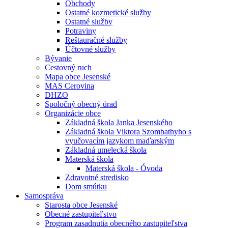
Obchody
Ostatné kozmetické služby
Ostatné služby
Potraviny
Reštauračné služby
Účtovné služby
Bývanie
Cestovný ruch
Mapa obce Jesenské
MAS Cerovina
DHZO
Spoločný obecný úrad
Organizácie obce
Základná škola Janka Jesenského
Základná škola Viktora Szombathyho s
vyučovacím jazykom maďarským
Základná umelecká škola
Materská škola
Materská škola - Óvoda
Zdravotné stredisko
Dom smútku
Samospráva
Starosta obce Jesenské
Obecné zastupiteľstvo
Program zasadnutia obecného zastupiteľstva