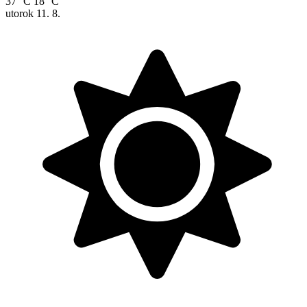
37 °C
18 °C
utorok
11. 8.