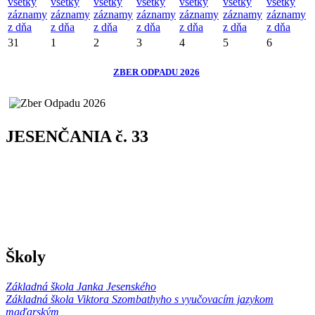
všetky
všetky
všetky
všetky
všetky
všetky
všetky
záznamy
záznamy
záznamy
záznamy
záznamy
záznamy
záznamy
z dňa
z dňa
z dňa
z dňa
z dňa
z dňa
z dňa
31
1
2
3
4
5
6
ZBER ODPADU 2026
JESENČANIA č. 33
Školy
Základná škola Janka Jesenského
Základná škola Viktora Szombathyho s vyučovacím jazykom
maďarským