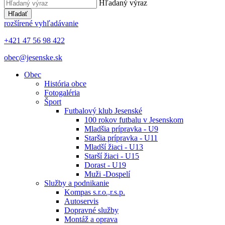
Hľadaný výraz
Hľadať
rozšírené vyhľadávanie
+421 47 56 98 422
obec@jesenske.sk
Obec
História obce
Fotogaléria
Šport
Futbalový klub Jesenské
100 rokov futbalu v Jesenskom
Mladšia prípravka - U9
Staršia prípravka - U11
Mladší žiaci - U13
Starší žiaci - U15
Dorast - U19
Muži -Dospelí
Služby a podnikanie
Kompas s.r.o.,r.s.p.
Autoservis
Dopravné služby
Montáž a oprava