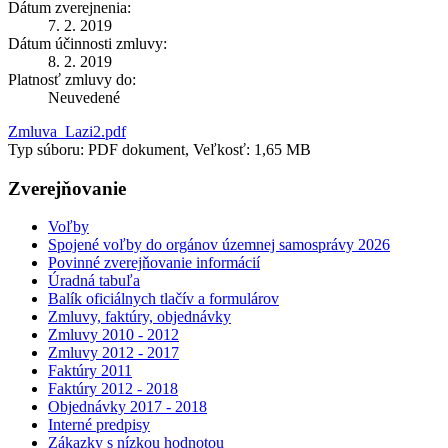
Dátum zverejnenia:
7. 2. 2019
Dátum účinnosti zmluvy:
8. 2. 2019
Platnosť zmluvy do:
Neuvedené
Zmluva_Lazi2.pdf
Typ súboru: PDF dokument, Veľkosť: 1,65 MB
Zverejňovanie
Voľby
Spojené voľby do orgánov územnej samosprávy 2026
Povinné zverejňovanie informácií
Úradná tabuľa
Balík oficiálnych tlačív a formulárov
Zmluvy, faktúry, objednávky
Zmluvy 2010 - 2012
Zmluvy 2012 - 2017
Faktúry 2011
Faktúry 2012 - 2018
Objednávky 2017 - 2018
Interné predpisy
Zákazky s nízkou hodnotou