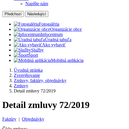
Napíšte nám
Předchozí
Následující
Fotogaléria
Organizácie obce
Infocentrum
Úradná tabuľa
Ako vybaviť
Služby
Šport
Mobilná aplikácia
Úvodná stránka
Zverejňovanie
Zmluvy, faktúry, objednávky
Zmluvy
Detail zmluvy 72/2019
Detail zmluvy 72/2019
Faktúry
|
Objednávky
Číslo zmluvy: