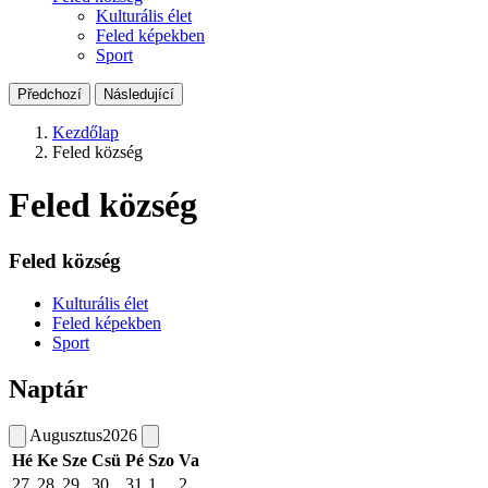
Kulturális élet
Feled képekben
Sport
Předchozí
Následující
Kezdőlap
Feled község
Feled község
Feled község
Kulturális élet
Feled képekben
Sport
Naptár
Augusztus
2026
Hé
Ke
Sze
Csü
Pé
Szo
Va
27
28
29
30
31
1
2