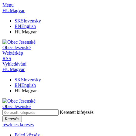
Menu
HU
Magyar
SK
Slovensky
EN
English
HU
Magyar
Obec
Jesenské
Webtérkép
RSS
Vyhledávání
HU
Magyar
SK
Slovensky
EN
English
HU
Magyar
Obec
Jesenské
Keresett kifejezés
Keresés
részletes keresés
Feled község