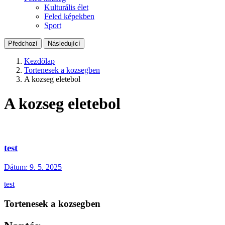
Kulturális élet
Feled képekben
Sport
Předchozí
Následující
Kezdőlap
Tortenesek a kozsegben
A kozseg eletebol
A kozseg eletebol
test
Dátum:
9. 5. 2025
test
Tortenesek a kozsegben