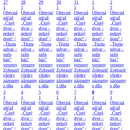
27
28
29
30
31
1
2
1
1
1
1
1
1
1
Obecná
Obecná
Obecná
Obecná
Obecná
Obecná
Obecná
súťaž
súťaž
súťaž
súťaž
súťaž
súťaž
súťaž
„Čistý
„Čistý
„Čistý
„Čistý
„Čistý
„Čistý
„Čistý
dvor –
dvor –
dvor –
dvor –
dvor –
dvor –
dvor –
pekný
pekný
pekný
pekný
pekný
pekný
pekný
dom“ /
dom“ /
dom“ /
dom“ /
dom“ /
dom“ /
dom“ /
„Tiszta
„Tiszta
„Tiszta
„Tiszta
„Tiszta
„Tiszta
„Tiszta
udvar –
udvar –
udvar –
udvar –
udvar –
udvar –
udvar –
szép
szép
szép
szép
szép
szép
szép
ház”
ház”
ház”
ház”
ház”
ház”
ház”
verseny
verseny
verseny
verseny
verseny
verseny
verseny
Zobraziť
Zobraziť
Zobraziť
Zobraziť
Zobraziť
Zobraziť
Zobraziť
všetky
všetky
všetky
všetky
všetky
všetky
všetky
záznamy
záznamy
záznamy
záznamy
záznamy
záznamy
záznamy
z dňa
z dňa
z dňa
z dňa
z dňa
z dňa
z dňa
3
4
5
6
7
8
9
1
1
1
1
1
1
1
Obecná
Obecná
Obecná
Obecná
Obecná
Obecná
Obecná
súťaž
súťaž
súťaž
súťaž
súťaž
súťaž
súťaž
„Čistý
„Čistý
„Čistý
„Čistý
„Čistý
„Čistý
„Čistý
dvor –
dvor –
dvor –
dvor –
dvor –
dvor –
dvor –
pekný
pekný
pekný
pekný
pekný
pekný
pekný
dom“ /
dom“ /
dom“ /
dom“ /
dom“ /
dom“ /
dom“ /