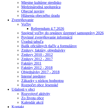
Miestne kultúrne stredisko
Medzinárodná spolupráca
Obecné noviny
Hlásenia obecného úradu
Zverejňovanie
Voľby
Referendum 4.7.2026
Spojené voľby do orgánov územnej samosprávy 2026
Povinné zverejňovanie informácií
Úradná tabuľa
Balík oficiálnych tlačív a formulárov
Zmluvy, faktúry, objednávky
Zmluvy 2010 - 2012
Zmluvy 2012 - 2017
Faktúry 2011
Faktúry 2012 - 2018
Objednávky 2017 - 2018
Interné predpisy
Zákazky s nízkou hodnotou
Rozpočet obce Jesenské
Udalosti v obci
Rozvojové aktivity
Zo života obce
Kalendár akcií
Kontakt