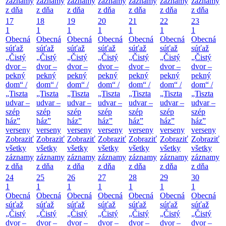
záznamy
záznamy
záznamy
záznamy
záznamy
záznamy
záznamy
z dňa
z dňa
z dňa
z dňa
z dňa
z dňa
z dňa
17
18
19
20
21
22
23
1
1
1
1
1
1
1
Obecná
Obecná
Obecná
Obecná
Obecná
Obecná
Obecná
súťaž
súťaž
súťaž
súťaž
súťaž
súťaž
súťaž
„Čistý
„Čistý
„Čistý
„Čistý
„Čistý
„Čistý
„Čistý
dvor –
dvor –
dvor –
dvor –
dvor –
dvor –
dvor –
pekný
pekný
pekný
pekný
pekný
pekný
pekný
dom“ /
dom“ /
dom“ /
dom“ /
dom“ /
dom“ /
dom“ /
„Tiszta
„Tiszta
„Tiszta
„Tiszta
„Tiszta
„Tiszta
„Tiszta
udvar –
udvar –
udvar –
udvar –
udvar –
udvar –
udvar –
szép
szép
szép
szép
szép
szép
szép
ház”
ház”
ház”
ház”
ház”
ház”
ház”
verseny
verseny
verseny
verseny
verseny
verseny
verseny
Zobraziť
Zobraziť
Zobraziť
Zobraziť
Zobraziť
Zobraziť
Zobraziť
všetky
všetky
všetky
všetky
všetky
všetky
všetky
záznamy
záznamy
záznamy
záznamy
záznamy
záznamy
záznamy
z dňa
z dňa
z dňa
z dňa
z dňa
z dňa
z dňa
24
25
26
27
28
29
30
1
1
1
1
1
1
1
Obecná
Obecná
Obecná
Obecná
Obecná
Obecná
Obecná
súťaž
súťaž
súťaž
súťaž
súťaž
súťaž
súťaž
„Čistý
„Čistý
„Čistý
„Čistý
„Čistý
„Čistý
„Čistý
dvor –
dvor –
dvor –
dvor –
dvor –
dvor –
dvor –