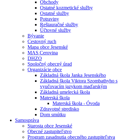
Obchody
Ostatné kozmetické služby
Ostatné služby
Potraviny
Reštauračné služby
Účtovné služby
Bývanie
Cestovný ruch
Mapa obce Jesenské
MAS Cerovina
DHZO
Spoločný obecný úrad
Organizácie obce
Základná škola Janka Jesenského
Základná škola Viktora Szombathyho s
vyučovacím jazykom maďarským
Základná umelecká škola
Materská škola
Materská škola - Óvoda
Zdravotné stredisko
Dom smútku
Samospráva
Starosta obce Jesenské
Obecné zastupiteľstvo
Program zasadnutia obecného zastupiteľstva