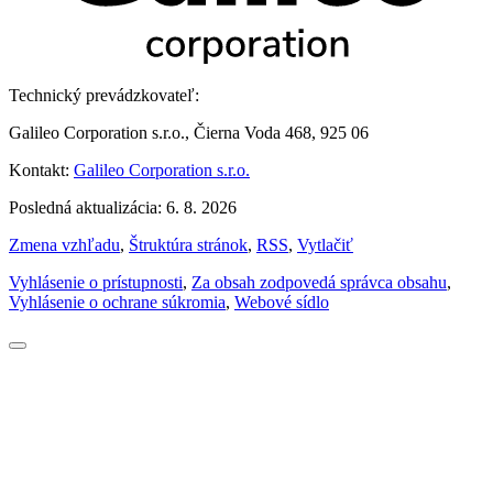
Technický prevádzkovateľ:
Galileo Corporation s.r.o., Čierna Voda 468, 925 06
Kontakt:
Galileo Corporation s.r.o.
Posledná aktualizácia: 6. 8. 2026
Zmena vzhľadu
,
Štruktúra stránok
,
RSS
,
Vytlačiť
Vyhlásenie o prístupnosti
,
Za obsah zodpovedá správca obsahu
,
Vyhlásenie o ochrane súkromia
,
Webové sídlo