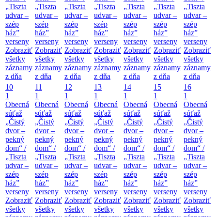
„Tiszta
„Tiszta
„Tiszta
„Tiszta
„Tiszta
„Tiszta
„Tiszta
udvar –
udvar –
udvar –
udvar –
udvar –
udvar –
udvar –
szép
szép
szép
szép
szép
szép
szép
ház”
ház”
ház”
ház”
ház”
ház”
ház”
verseny
verseny
verseny
verseny
verseny
verseny
verseny
Zobraziť
Zobraziť
Zobraziť
Zobraziť
Zobraziť
Zobraziť
Zobraziť
všetky
všetky
všetky
všetky
všetky
všetky
všetky
záznamy
záznamy
záznamy
záznamy
záznamy
záznamy
záznamy
z dňa
z dňa
z dňa
z dňa
z dňa
z dňa
z dňa
10
11
12
13
14
15
16
1
1
1
1
1
1
1
Obecná
Obecná
Obecná
Obecná
Obecná
Obecná
Obecná
súťaž
súťaž
súťaž
súťaž
súťaž
súťaž
súťaž
„Čistý
„Čistý
„Čistý
„Čistý
„Čistý
„Čistý
„Čistý
dvor –
dvor –
dvor –
dvor –
dvor –
dvor –
dvor –
pekný
pekný
pekný
pekný
pekný
pekný
pekný
dom“ /
dom“ /
dom“ /
dom“ /
dom“ /
dom“ /
dom“ /
„Tiszta
„Tiszta
„Tiszta
„Tiszta
„Tiszta
„Tiszta
„Tiszta
udvar –
udvar –
udvar –
udvar –
udvar –
udvar –
udvar –
szép
szép
szép
szép
szép
szép
szép
ház”
ház”
ház”
ház”
ház”
ház”
ház”
verseny
verseny
verseny
verseny
verseny
verseny
verseny
Zobraziť
Zobraziť
Zobraziť
Zobraziť
Zobraziť
Zobraziť
Zobraziť
všetky
všetky
všetky
všetky
všetky
všetky
všetky