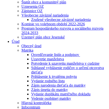
Štatút obce a komunitný plán
Uznesenia OZ
Zápisnice OZ
Všeobecne záväzné nariadenia
Zrušené všeobecne záväzné nariadenia
Komisie vo volebnom období 2022-2026
Program hospodárskeho rozvoja a sociálneho rozvoja
2024-2033
Územný plán obce Jesenské
Úrad
Obecný úrad
Matrika
Osvedčovanie listín a podpisov
Uzavretie manželstva
Potvrdenie k uzavretiu manželstva v cudzine
Súhlasné vyhlásenie rodičov o určení otcovstva
dieťaťa
Prihlásenie k trvalému pobytu
Vydanie rodného listu
Zápis narodenia dieťaťa do matriky
Zápis úmrtia do matriky
Vydanie duplikátu matričného dokladu
Vedenie osobitnej matriky
Hlavná kontrolórka
Infocentrum