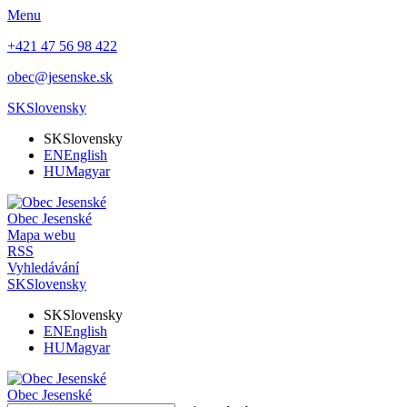
Menu
+421 47 56 98 422
obec@jesenske.sk
SK
Slovensky
SK
Slovensky
EN
English
HU
Magyar
Obec
Jesenské
Mapa webu
RSS
Vyhledávání
SK
Slovensky
SK
Slovensky
EN
English
HU
Magyar
Obec
Jesenské