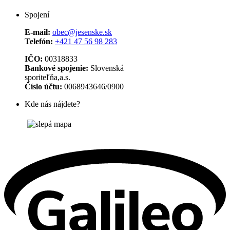
Spojení
E-mail:
obec@jesenske.sk
Telefón:
+421 47 56 98 283
IČO:
00318833
Bankové spojenie:
Slovenská
sporiteľňa,a.s.
Číslo účtu:
0068943646/0900
Kde nás nájdete?