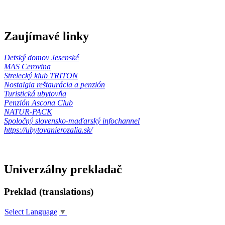
Zaujímavé linky
Detský domov Jesenské
MAS Cerovina
Strelecký klub TRITON
Nostalgia reštaurácia a penzión
Turistická ubytovňa
Penzión Ascona Club
NATUR-PACK
Spoločný slovensko-maďarský infochannel
https://ubytovanierozalia.sk/
Univerzálny prekladač
Preklad (translations)
Select Language
▼