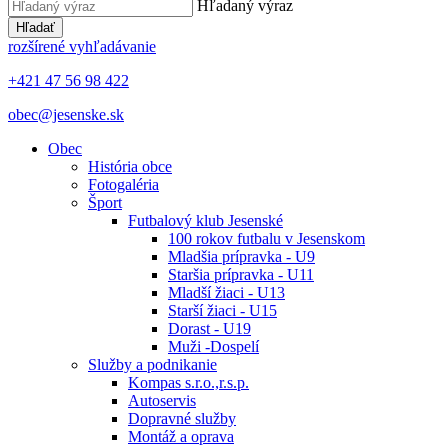
Hľadaný výraz
Hľadať
rozšírené vyhľadávanie
+421 47 56 98 422
obec@jesenske.sk
Obec
História obce
Fotogaléria
Šport
Futbalový klub Jesenské
100 rokov futbalu v Jesenskom
Mladšia prípravka - U9
Staršia prípravka - U11
Mladší žiaci - U13
Starší žiaci - U15
Dorast - U19
Muži -Dospelí
Služby a podnikanie
Kompas s.r.o.,r.s.p.
Autoservis
Dopravné služby
Montáž a oprava