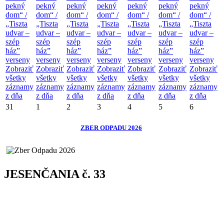
pekný
pekný
pekný
pekný
pekný
pekný
pekný
dom“ /
dom“ /
dom“ /
dom“ /
dom“ /
dom“ /
dom“ /
„Tiszta
„Tiszta
„Tiszta
„Tiszta
„Tiszta
„Tiszta
„Tiszta
udvar –
udvar –
udvar –
udvar –
udvar –
udvar –
udvar –
szép
szép
szép
szép
szép
szép
szép
ház”
ház”
ház”
ház”
ház”
ház”
ház”
verseny
verseny
verseny
verseny
verseny
verseny
verseny
Zobraziť
Zobraziť
Zobraziť
Zobraziť
Zobraziť
Zobraziť
Zobraziť
všetky
všetky
všetky
všetky
všetky
všetky
všetky
záznamy
záznamy
záznamy
záznamy
záznamy
záznamy
záznamy
z dňa
z dňa
z dňa
z dňa
z dňa
z dňa
z dňa
31
1
2
3
4
5
6
ZBER ODPADU 2026
JESENČANIA č. 33