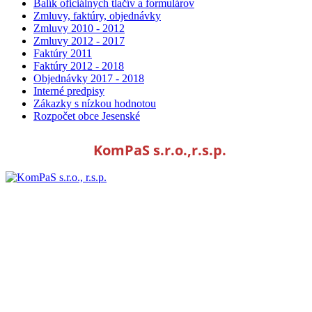
Balík oficiálnych tlačív a formulárov
Zmluvy, faktúry, objednávky
Zmluvy 2010 - 2012
Zmluvy 2012 - 2017
Faktúry 2011
Faktúry 2012 - 2018
Objednávky 2017 - 2018
Interné predpisy
Zákazky s nízkou hodnotou
Rozpočet obce Jesenské
KomPaS s.r.o.,r.s.p.