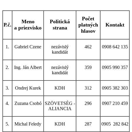
Počet
Meno
Politická
P.č.
platných
Kontakt
a priezvisko
strana
hlasov
1.
Gabriel Czene
nezávislý
462
0908 642 135
kandidát
2.
Ing. Ján Albert
nezávislý
359
0905 990 357
kandidát
3.
Ondrej Kurek
KDH
312
0905 382 303
4.
Zuzana Csobó
SZÖVETSÉG -
296
0907 210 459
ALIANCIA
5.
Michal Feledy
KDH
287
0905 282 842