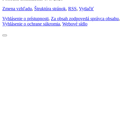
Zmena vzhľadu
,
Štruktúra stránok
,
RSS
,
Vytlačiť
Vyhlásenie o prístupnosti
,
Za obsah zodpovedá správca obsahu
,
Vyhlásenie o ochrane súkromia
,
Webové sídlo