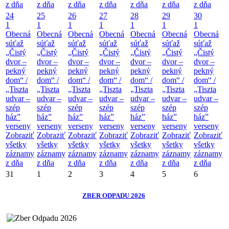
z dňa
z dňa
z dňa
z dňa
z dňa
z dňa
z dňa
24
25
26
27
28
29
30
1
1
1
1
1
1
1
Obecná
Obecná
Obecná
Obecná
Obecná
Obecná
Obecná
súťaž
súťaž
súťaž
súťaž
súťaž
súťaž
súťaž
„Čistý
„Čistý
„Čistý
„Čistý
„Čistý
„Čistý
„Čistý
dvor –
dvor –
dvor –
dvor –
dvor –
dvor –
dvor –
pekný
pekný
pekný
pekný
pekný
pekný
pekný
dom“ /
dom“ /
dom“ /
dom“ /
dom“ /
dom“ /
dom“ /
„Tiszta
„Tiszta
„Tiszta
„Tiszta
„Tiszta
„Tiszta
„Tiszta
udvar –
udvar –
udvar –
udvar –
udvar –
udvar –
udvar –
szép
szép
szép
szép
szép
szép
szép
ház”
ház”
ház”
ház”
ház”
ház”
ház”
verseny
verseny
verseny
verseny
verseny
verseny
verseny
Zobraziť
Zobraziť
Zobraziť
Zobraziť
Zobraziť
Zobraziť
Zobraziť
všetky
všetky
všetky
všetky
všetky
všetky
všetky
záznamy
záznamy
záznamy
záznamy
záznamy
záznamy
záznamy
z dňa
z dňa
z dňa
z dňa
z dňa
z dňa
z dňa
31
1
2
3
4
5
6
ZBER ODPADU 2026