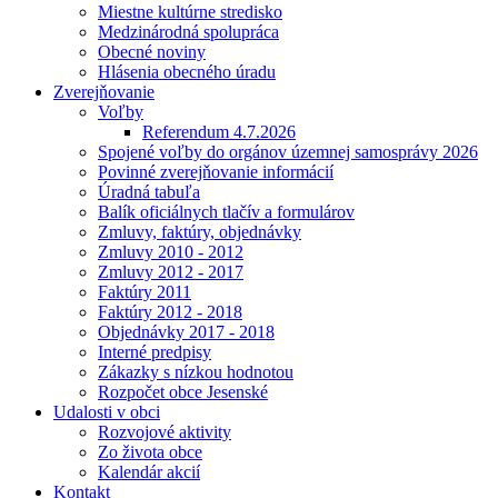
Miestne kultúrne stredisko
Medzinárodná spolupráca
Obecné noviny
Hlásenia obecného úradu
Zverejňovanie
Voľby
Referendum 4.7.2026
Spojené voľby do orgánov územnej samosprávy 2026
Povinné zverejňovanie informácií
Úradná tabuľa
Balík oficiálnych tlačív a formulárov
Zmluvy, faktúry, objednávky
Zmluvy 2010 - 2012
Zmluvy 2012 - 2017
Faktúry 2011
Faktúry 2012 - 2018
Objednávky 2017 - 2018
Interné predpisy
Zákazky s nízkou hodnotou
Rozpočet obce Jesenské
Udalosti v obci
Rozvojové aktivity
Zo života obce
Kalendár akcií
Kontakt