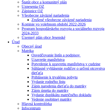
Štatút obce a komunitný plán
Uznesenia OZ
Zápisnice OZ
Všeobecne záväzné nariadenia
Zrušené všeobecne záväzné nariadenia
Komisie vo volebnom období 2022-2026
Program hospodárskeho rozvoja a sociálneho rozvoja
2024-2033
Územný plán obce Jesenské
Úrad
Obecný úrad
Matrika
Osvedčovanie listín a podpisov
Uzavretie manželstva
Potvrdenie k uzavretiu manželstva v cudzine
Súhlasné vyhlásenie rodičov o určení otcovstva
dieťaťa
Prihlásenie k trvalému pobytu
Vydanie rodného listu
Zápis narodenia dieťaťa do matriky
Zápis úmrtia do matriky
Vydanie duplikátu matričného dokladu
Vedenie osobitnej matriky
Hlavná kontrolórka
Infocentrum