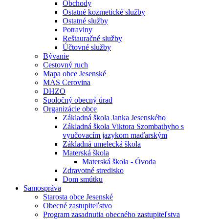
Obchody
Ostatné kozmetické služby
Ostatné služby
Potraviny
Reštauračné služby
Účtovné služby
Bývanie
Cestovný ruch
Mapa obce Jesenské
MAS Cerovina
DHZO
Spoločný obecný úrad
Organizácie obce
Základná škola Janka Jesenského
Základná škola Viktora Szombathyho s
vyučovacím jazykom maďarským
Základná umelecká škola
Materská škola
Materská škola - Óvoda
Zdravotné stredisko
Dom smútku
Samospráva
Starosta obce Jesenské
Obecné zastupiteľstvo
Program zasadnutia obecného zastupiteľstva