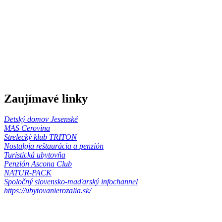
Zaujímavé linky
Detský domov Jesenské
MAS Cerovina
Strelecký klub TRITON
Nostalgia reštaurácia a penzión
Turistická ubytovňa
Penzión Ascona Club
NATUR-PACK
Spoločný slovensko-maďarský infochannel
https://ubytovanierozalia.sk/