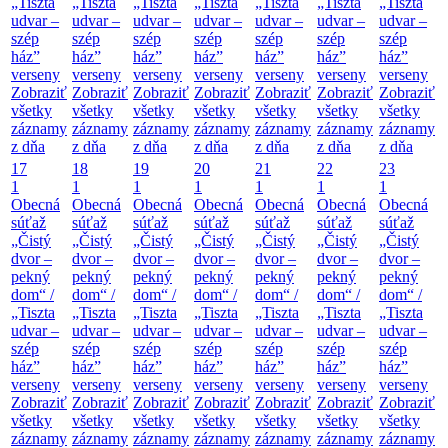
„Tiszta
„Tiszta
„Tiszta
„Tiszta
„Tiszta
„Tiszta
„Tiszta
udvar –
udvar –
udvar –
udvar –
udvar –
udvar –
udvar –
szép
szép
szép
szép
szép
szép
szép
ház”
ház”
ház”
ház”
ház”
ház”
ház”
verseny
verseny
verseny
verseny
verseny
verseny
verseny
Zobraziť
Zobraziť
Zobraziť
Zobraziť
Zobraziť
Zobraziť
Zobraziť
všetky
všetky
všetky
všetky
všetky
všetky
všetky
záznamy
záznamy
záznamy
záznamy
záznamy
záznamy
záznamy
z dňa
z dňa
z dňa
z dňa
z dňa
z dňa
z dňa
17
18
19
20
21
22
23
1
1
1
1
1
1
1
Obecná
Obecná
Obecná
Obecná
Obecná
Obecná
Obecná
súťaž
súťaž
súťaž
súťaž
súťaž
súťaž
súťaž
„Čistý
„Čistý
„Čistý
„Čistý
„Čistý
„Čistý
„Čistý
dvor –
dvor –
dvor –
dvor –
dvor –
dvor –
dvor –
pekný
pekný
pekný
pekný
pekný
pekný
pekný
dom“ /
dom“ /
dom“ /
dom“ /
dom“ /
dom“ /
dom“ /
„Tiszta
„Tiszta
„Tiszta
„Tiszta
„Tiszta
„Tiszta
„Tiszta
udvar –
udvar –
udvar –
udvar –
udvar –
udvar –
udvar –
szép
szép
szép
szép
szép
szép
szép
ház”
ház”
ház”
ház”
ház”
ház”
ház”
verseny
verseny
verseny
verseny
verseny
verseny
verseny
Zobraziť
Zobraziť
Zobraziť
Zobraziť
Zobraziť
Zobraziť
Zobraziť
všetky
všetky
všetky
všetky
všetky
všetky
všetky
záznamy
záznamy
záznamy
záznamy
záznamy
záznamy
záznamy