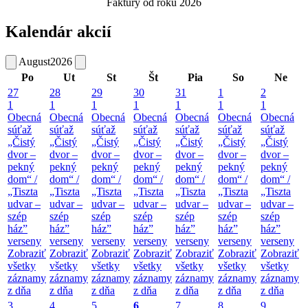
Faktúry od roku 2026
Kalendár akcií
August
2026
Po
Ut
St
Št
Pia
So
Ne
27
28
29
30
31
1
2
1
1
1
1
1
1
1
Obecná
Obecná
Obecná
Obecná
Obecná
Obecná
Obecná
súťaž
súťaž
súťaž
súťaž
súťaž
súťaž
súťaž
„Čistý
„Čistý
„Čistý
„Čistý
„Čistý
„Čistý
„Čistý
dvor –
dvor –
dvor –
dvor –
dvor –
dvor –
dvor –
pekný
pekný
pekný
pekný
pekný
pekný
pekný
dom“ /
dom“ /
dom“ /
dom“ /
dom“ /
dom“ /
dom“ /
„Tiszta
„Tiszta
„Tiszta
„Tiszta
„Tiszta
„Tiszta
„Tiszta
udvar –
udvar –
udvar –
udvar –
udvar –
udvar –
udvar –
szép
szép
szép
szép
szép
szép
szép
ház”
ház”
ház”
ház”
ház”
ház”
ház”
verseny
verseny
verseny
verseny
verseny
verseny
verseny
Zobraziť
Zobraziť
Zobraziť
Zobraziť
Zobraziť
Zobraziť
Zobraziť
všetky
všetky
všetky
všetky
všetky
všetky
všetky
záznamy
záznamy
záznamy
záznamy
záznamy
záznamy
záznamy
z dňa
z dňa
z dňa
z dňa
z dňa
z dňa
z dňa
3
4
5
6
7
8
9