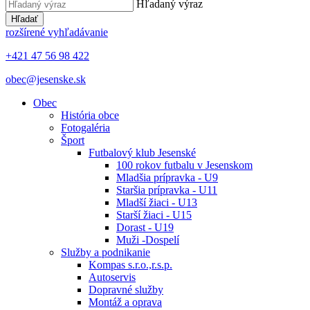
Hľadaný výraz
Hľadať
rozšírené vyhľadávanie
+421 47 56 98 422
obec@jesenske.sk
Obec
História obce
Fotogaléria
Šport
Futbalový klub Jesenské
100 rokov futbalu v Jesenskom
Mladšia prípravka - U9
Staršia prípravka - U11
Mladší žiaci - U13
Starší žiaci - U15
Dorast - U19
Muži -Dospelí
Služby a podnikanie
Kompas s.r.o.,r.s.p.
Autoservis
Dopravné služby
Montáž a oprava