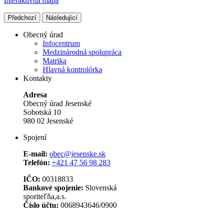
Interaktívna mapa
Předchozí
Následující
Obecný úrad
Infocentrum
Medzinárodná spolupráca
Matrika
Hlavná kontrolórka
Kontakty
Adresa
Obecný úrad Jesenské
Sobotská 10
980 02 Jesenské
Spojení
E-mail:
obec@jesenske.sk
Telefón:
+421 47 56 98 283
IČO:
00318833
Bankové spojenie:
Slovenská
sporiteľňa,a.s.
Číslo účtu:
0068943646/0900