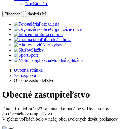
Napíšte nám
Předchozí
Následující
Fotogaléria
Organizácie obce
Infocentrum
Úradná tabuľa
Ako vybaviť
Služby
Šport
Mobilná aplikácia
Úvodná stránka
Samospráva
Obecné zastupiteľstvo
Obecné zastupiteľstvo
Dňa 29. oktobra 2022 sa konali komunálne voľby – voľby
do obecného zastupiteľstva.
V týchto voľbách bolo v našej obci zvolených deväť poslancov.