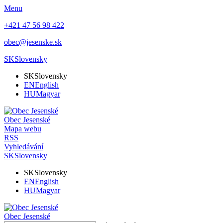
Menu
+421 47 56 98 422
obec@jesenske.sk
SK
Slovensky
SK
Slovensky
EN
English
HU
Magyar
Obec
Jesenské
Mapa webu
RSS
Vyhledávání
SK
Slovensky
SK
Slovensky
EN
English
HU
Magyar
Obec
Jesenské