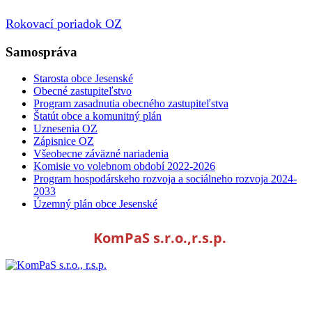
Rokovací poriadok OZ
Samospráva
Starosta obce Jesenské
Obecné zastupiteľstvo
Program zasadnutia obecného zastupiteľstva
Štatút obce a komunitný plán
Uznesenia OZ
Zápisnice OZ
Všeobecne záväzné nariadenia
Komisie vo volebnom období 2022-2026
Program hospodárskeho rozvoja a sociálneho rozvoja 2024-
2033
Územný plán obce Jesenské
KomPaS s.r.o.,r.s.p.