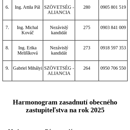
6.
Ing. Attila Pál
SZÖVETSÉG -
280
0905 801 519
ALIANCIA
7.
Ing. Michal
Nezávislý
275
0903 841 009
Kováč
kandidát
8.
Ing. Erika
Nezávislý
273
0918 597 353
Melišíková
kandidát
9.
Gabriel Mihályi
SZÖVETSÉG -
264
0950 706 550
ALIANCIA
Harmonogram zasadnutí obecného
zastupiteľstva na rok 2025