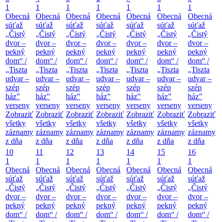
1
1
1
1
1
1
1
Obecná
Obecná
Obecná
Obecná
Obecná
Obecná
Obecná
súťaž
súťaž
súťaž
súťaž
súťaž
súťaž
súťaž
„Čistý
„Čistý
„Čistý
„Čistý
„Čistý
„Čistý
„Čistý
dvor –
dvor –
dvor –
dvor –
dvor –
dvor –
dvor –
pekný
pekný
pekný
pekný
pekný
pekný
pekný
dom“ /
dom“ /
dom“ /
dom“ /
dom“ /
dom“ /
dom“ /
„Tiszta
„Tiszta
„Tiszta
„Tiszta
„Tiszta
„Tiszta
„Tiszta
udvar –
udvar –
udvar –
udvar –
udvar –
udvar –
udvar –
szép
szép
szép
szép
szép
szép
szép
ház”
ház”
ház”
ház”
ház”
ház”
ház”
verseny
verseny
verseny
verseny
verseny
verseny
verseny
Zobraziť
Zobraziť
Zobraziť
Zobraziť
Zobraziť
Zobraziť
Zobraziť
všetky
všetky
všetky
všetky
všetky
všetky
všetky
záznamy
záznamy
záznamy
záznamy
záznamy
záznamy
záznamy
z dňa
z dňa
z dňa
z dňa
z dňa
z dňa
z dňa
10
11
12
13
14
15
16
1
1
1
1
1
1
1
Obecná
Obecná
Obecná
Obecná
Obecná
Obecná
Obecná
súťaž
súťaž
súťaž
súťaž
súťaž
súťaž
súťaž
„Čistý
„Čistý
„Čistý
„Čistý
„Čistý
„Čistý
„Čistý
dvor –
dvor –
dvor –
dvor –
dvor –
dvor –
dvor –
pekný
pekný
pekný
pekný
pekný
pekný
pekný
dom“ /
dom“ /
dom“ /
dom“ /
dom“ /
dom“ /
dom“ /