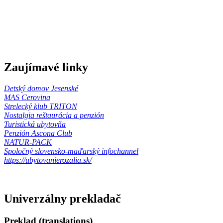
Zaujímavé linky
Detský domov Jesenské
MAS Cerovina
Strelecký klub TRITON
Nostalgia reštaurácia a penzión
Turistická ubytovňa
Penzión Ascona Club
NATUR-PACK
Spoločný slovensko-maďarský infochannel
https://ubytovanierozalia.sk/
Univerzálny prekladač
Preklad (translations)