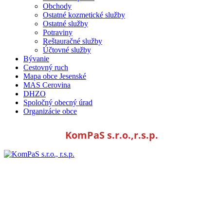
Obchody
Ostatné kozmetické služby
Ostatné služby
Potraviny
Reštauračné služby
Účtovné služby
Bývanie
Cestovný ruch
Mapa obce Jesenské
MAS Cerovina
DHZO
Spoločný obecný úrad
Organizácie obce
KomPaS s.r.o.,r.s.p.