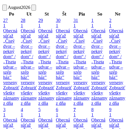
August
2026
Po
Ut
St
Št
Pia
So
Ne
27
28
29
30
31
1
2
1
1
1
1
1
1
1
Obecná
Obecná
Obecná
Obecná
Obecná
Obecná
Obecná
súťaž
súťaž
súťaž
súťaž
súťaž
súťaž
súťaž
„Čistý
„Čistý
„Čistý
„Čistý
„Čistý
„Čistý
„Čistý
dvor –
dvor –
dvor –
dvor –
dvor –
dvor –
dvor –
pekný
pekný
pekný
pekný
pekný
pekný
pekný
dom“ /
dom“ /
dom“ /
dom“ /
dom“ /
dom“ /
dom“ /
„Tiszta
„Tiszta
„Tiszta
„Tiszta
„Tiszta
„Tiszta
„Tiszta
udvar –
udvar –
udvar –
udvar –
udvar –
udvar –
udvar –
szép
szép
szép
szép
szép
szép
szép
ház”
ház”
ház”
ház”
ház”
ház”
ház”
verseny
verseny
verseny
verseny
verseny
verseny
verseny
Zobraziť
Zobraziť
Zobraziť
Zobraziť
Zobraziť
Zobraziť
Zobraziť
všetky
všetky
všetky
všetky
všetky
všetky
všetky
záznamy
záznamy
záznamy
záznamy
záznamy
záznamy
záznamy
z dňa
z dňa
z dňa
z dňa
z dňa
z dňa
z dňa
3
4
5
6
7
8
9
1
1
1
1
1
1
1
Obecná
Obecná
Obecná
Obecná
Obecná
Obecná
Obecná
súťaž
súťaž
súťaž
súťaž
súťaž
súťaž
súťaž