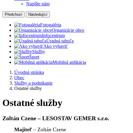
Napíšte nám
Předchozí
Následující
Fotogaléria
Organizácie obce
Infocentrum
Úradná tabuľa
Ako vybaviť
Služby
Šport
Mobilná aplikácia
Úvodná stránka
Obec
Služby a podnikanie
Ostatné služby
Ostatné služby
Zoltán Czene – LESOSTAV GEMER s.r.o.
Majiteľ
– Zoltán Czene