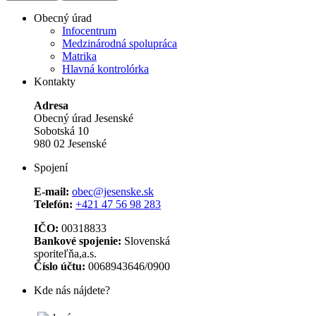
Obecný úrad
Infocentrum
Medzinárodná spolupráca
Matrika
Hlavná kontrolórka
Kontakty
Adresa
Obecný úrad Jesenské
Sobotská 10
980 02 Jesenské
Spojení
E-mail:
obec@jesenske.sk
Telefón:
+421 47 56 98 283
IČO:
00318833
Bankové spojenie:
Slovenská
sporiteľňa,a.s.
Číslo účtu:
0068943646/0900
Kde nás nájdete?