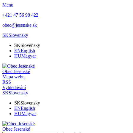
Menu
+421 47 56 98 422
obec@jesenske.sk
SK
Slovensky
SK
Slovensky
EN
English
HU
Magyar
Obec
Jesenské
Mapa webu
RSS
Vyhledávání
SK
Slovensky
SK
Slovensky
EN
English
HU
Magyar
Obec
Jesenské