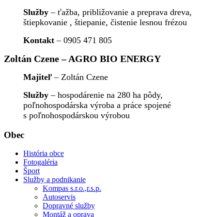
Služby
– ťažba, približovanie a preprava dreva,
štiepkovanie , štiepanie, čistenie lesnou frézou
Kontakt
– 0905 471 805
Zoltán Czene – AGRO BIO ENERGY
Majiteľ
– Zoltán Czene
Služby
– hospodárenie na 280 ha pôdy,
poľnohospodárska výroba a práce spojené
s poľnohospodárskou výrobou
Obec
História obce
Fotogaléria
Šport
Služby a podnikanie
Kompas s.r.o.,r.s.p.
Autoservis
Dopravné služby
Montáž a oprava