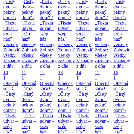
„Čistý
„Čistý
„Čistý
„Čistý
„Čistý
„Čistý
„Čistý
dvor –
dvor –
dvor –
dvor –
dvor –
dvor –
dvor –
pekný
pekný
pekný
pekný
pekný
pekný
pekný
dom“ /
dom“ /
dom“ /
dom“ /
dom“ /
dom“ /
dom“ /
„Tiszta
„Tiszta
„Tiszta
„Tiszta
„Tiszta
„Tiszta
„Tiszta
udvar –
udvar –
udvar –
udvar –
udvar –
udvar –
udvar –
szép
szép
szép
szép
szép
szép
szép
ház”
ház”
ház”
ház”
ház”
ház”
ház”
verseny
verseny
verseny
verseny
verseny
verseny
verseny
Zobraziť
Zobraziť
Zobraziť
Zobraziť
Zobraziť
Zobraziť
Zobraziť
všetky
všetky
všetky
všetky
všetky
všetky
všetky
záznamy
záznamy
záznamy
záznamy
záznamy
záznamy
záznamy
z dňa
z dňa
z dňa
z dňa
z dňa
z dňa
z dňa
10
11
12
13
14
15
16
1
1
1
1
1
1
1
Obecná
Obecná
Obecná
Obecná
Obecná
Obecná
Obecná
súťaž
súťaž
súťaž
súťaž
súťaž
súťaž
súťaž
„Čistý
„Čistý
„Čistý
„Čistý
„Čistý
„Čistý
„Čistý
dvor –
dvor –
dvor –
dvor –
dvor –
dvor –
dvor –
pekný
pekný
pekný
pekný
pekný
pekný
pekný
dom“ /
dom“ /
dom“ /
dom“ /
dom“ /
dom“ /
dom“ /
„Tiszta
„Tiszta
„Tiszta
„Tiszta
„Tiszta
„Tiszta
„Tiszta
udvar –
udvar –
udvar –
udvar –
udvar –
udvar –
udvar –
szép
szép
szép
szép
szép
szép
szép
ház”
ház”
ház”
ház”
ház”
ház”
ház”