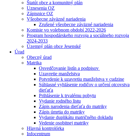
Štatút obce a komunitný plán
Uznesenia OZ
Zápisnice OZ
Všeobecne záväzné nariadenia
Zrušené všeobecne záväzné nariadenia
Komisie vo volebnom období 2022-2026
Program hospodárskeho rozvoja a sociálneho rozvoja
2024-2033
Územný plán obce Jesenské
Úrad
Obecný úrad
Matrika
Osvedčovanie listín a podpisov
Uzavretie manželstva
Potvrdenie k uzavretiu manželstva v cudzine
Súhlasné vyhlásenie rodičov o určení otcovstva
dieťaťa
Prihlásenie k trvalému pobytu
Vydanie rodného listu
Zápis narodenia dieťaťa do matriky
Zápis úmrtia do matriky
Vydanie duplikátu matričného dokladu
Vedenie osobitnej matriky
Hlavná kontrolórka
Infocentrum