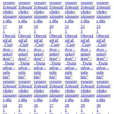
verseny
verseny
verseny
verseny
verseny
verseny
verseny
Zobraziť
Zobraziť
Zobraziť
Zobraziť
Zobraziť
Zobraziť
Zobraziť
všetky
všetky
všetky
všetky
všetky
všetky
všetky
záznamy
záznamy
záznamy
záznamy
záznamy
záznamy
záznamy
z dňa
z dňa
z dňa
z dňa
z dňa
z dňa
z dňa
17
18
19
20
21
22
23
1
1
1
1
1
1
1
Obecná
Obecná
Obecná
Obecná
Obecná
Obecná
Obecná
súťaž
súťaž
súťaž
súťaž
súťaž
súťaž
súťaž
„Čistý
„Čistý
„Čistý
„Čistý
„Čistý
„Čistý
„Čistý
dvor –
dvor –
dvor –
dvor –
dvor –
dvor –
dvor –
pekný
pekný
pekný
pekný
pekný
pekný
pekný
dom“ /
dom“ /
dom“ /
dom“ /
dom“ /
dom“ /
dom“ /
„Tiszta
„Tiszta
„Tiszta
„Tiszta
„Tiszta
„Tiszta
„Tiszta
udvar –
udvar –
udvar –
udvar –
udvar –
udvar –
udvar –
szép
szép
szép
szép
szép
szép
szép
ház”
ház”
ház”
ház”
ház”
ház”
ház”
verseny
verseny
verseny
verseny
verseny
verseny
verseny
Zobraziť
Zobraziť
Zobraziť
Zobraziť
Zobraziť
Zobraziť
Zobraziť
všetky
všetky
všetky
všetky
všetky
všetky
všetky
záznamy
záznamy
záznamy
záznamy
záznamy
záznamy
záznamy
z dňa
z dňa
z dňa
z dňa
z dňa
z dňa
z dňa
24
25
26
27
28
29
30
1
1
1
1
1
1
1