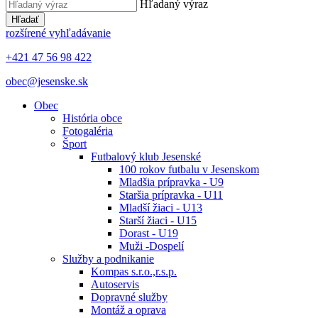
Hľadaný výraz
Hľadať
rozšírené vyhľadávanie
+421 47 56 98 422
obec@jesenske.sk
Obec
História obce
Fotogaléria
Šport
Futbalový klub Jesenské
100 rokov futbalu v Jesenskom
Mladšia prípravka - U9
Staršia prípravka - U11
Mladší žiaci - U13
Starší žiaci - U15
Dorast - U19
Muži -Dospelí
Služby a podnikanie
Kompas s.r.o.,r.s.p.
Autoservis
Dopravné služby
Montáž a oprava