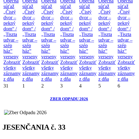
Obecná
Obecná
Obecná
Obecná
Obecná
Obecná
Obecná
súťaž
súťaž
súťaž
súťaž
súťaž
súťaž
súťaž
„Čistý
„Čistý
„Čistý
„Čistý
„Čistý
„Čistý
„Čistý
dvor –
dvor –
dvor –
dvor –
dvor –
dvor –
dvor –
pekný
pekný
pekný
pekný
pekný
pekný
pekný
dom“ /
dom“ /
dom“ /
dom“ /
dom“ /
dom“ /
dom“ /
„Tiszta
„Tiszta
„Tiszta
„Tiszta
„Tiszta
„Tiszta
„Tiszta
udvar –
udvar –
udvar –
udvar –
udvar –
udvar –
udvar –
szép
szép
szép
szép
szép
szép
szép
ház”
ház”
ház”
ház”
ház”
ház”
ház”
verseny
verseny
verseny
verseny
verseny
verseny
verseny
Zobraziť
Zobraziť
Zobraziť
Zobraziť
Zobraziť
Zobraziť
Zobraziť
všetky
všetky
všetky
všetky
všetky
všetky
všetky
záznamy
záznamy
záznamy
záznamy
záznamy
záznamy
záznamy
z dňa
z dňa
z dňa
z dňa
z dňa
z dňa
z dňa
31
1
2
3
4
5
6
ZBER ODPADU 2026
JESENČANIA č. 33