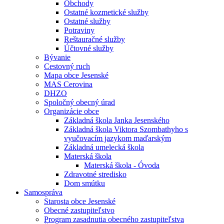
Obchody
Ostatné kozmetické služby
Ostatné služby
Potraviny
Reštauračné služby
Účtovné služby
Bývanie
Cestovný ruch
Mapa obce Jesenské
MAS Cerovina
DHZO
Spoločný obecný úrad
Organizácie obce
Základná škola Janka Jesenského
Základná škola Viktora Szombathyho s
vyučovacím jazykom maďarským
Základná umelecká škola
Materská škola
Materská škola - Óvoda
Zdravotné stredisko
Dom smútku
Samospráva
Starosta obce Jesenské
Obecné zastupiteľstvo
Program zasadnutia obecného zastupiteľstva