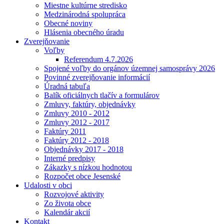
Miestne kultúrne stredisko
Medzinárodná spolupráca
Obecné noviny
Hlásenia obecného úradu
Zverejňovanie
Voľby
Referendum 4.7.2026
Spojené voľby do orgánov územnej samosprávy 2026
Povinné zverejňovanie informácií
Úradná tabuľa
Balík oficiálnych tlačív a formulárov
Zmluvy, faktúry, objednávky
Zmluvy 2010 - 2012
Zmluvy 2012 - 2017
Faktúry 2011
Faktúry 2012 - 2018
Objednávky 2017 - 2018
Interné predpisy
Zákazky s nízkou hodnotou
Rozpočet obce Jesenské
Udalosti v obci
Rozvojové aktivity
Zo života obce
Kalendár akcií
Kontakt