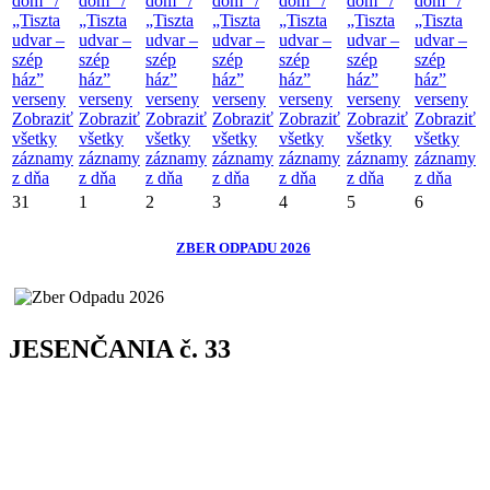
dom“ /
dom“ /
dom“ /
dom“ /
dom“ /
dom“ /
dom“ /
„Tiszta
„Tiszta
„Tiszta
„Tiszta
„Tiszta
„Tiszta
„Tiszta
udvar –
udvar –
udvar –
udvar –
udvar –
udvar –
udvar –
szép
szép
szép
szép
szép
szép
szép
ház”
ház”
ház”
ház”
ház”
ház”
ház”
verseny
verseny
verseny
verseny
verseny
verseny
verseny
Zobraziť
Zobraziť
Zobraziť
Zobraziť
Zobraziť
Zobraziť
Zobraziť
všetky
všetky
všetky
všetky
všetky
všetky
všetky
záznamy
záznamy
záznamy
záznamy
záznamy
záznamy
záznamy
z dňa
z dňa
z dňa
z dňa
z dňa
z dňa
z dňa
31
1
2
3
4
5
6
ZBER ODPADU 2026
JESENČANIA č. 33