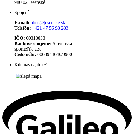
980 02 Jesenské
Spojení
E-mail:
obec@jesenske.sk
Telefón:
+421 47 56 98 283
IČO:
00318833
Bankové spojenie:
Slovenská
sporiteľňa,a.s.
Číslo účtu:
0068943646/0900
Kde nás nájdete?