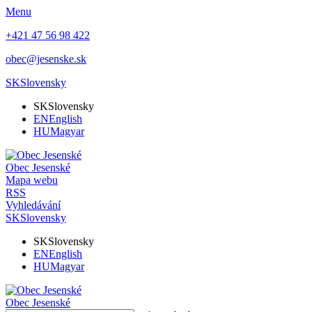
Menu
+421 47 56 98 422
obec@jesenske.sk
SK
Slovensky
SK
Slovensky
EN
English
HU
Magyar
Obec
Jesenské
Mapa webu
RSS
Vyhledávání
SK
Slovensky
SK
Slovensky
EN
English
HU
Magyar
Obec
Jesenské