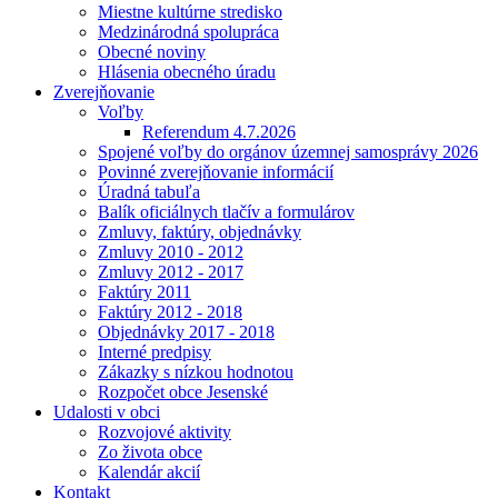
Miestne kultúrne stredisko
Medzinárodná spolupráca
Obecné noviny
Hlásenia obecného úradu
Zverejňovanie
Voľby
Referendum 4.7.2026
Spojené voľby do orgánov územnej samosprávy 2026
Povinné zverejňovanie informácií
Úradná tabuľa
Balík oficiálnych tlačív a formulárov
Zmluvy, faktúry, objednávky
Zmluvy 2010 - 2012
Zmluvy 2012 - 2017
Faktúry 2011
Faktúry 2012 - 2018
Objednávky 2017 - 2018
Interné predpisy
Zákazky s nízkou hodnotou
Rozpočet obce Jesenské
Udalosti v obci
Rozvojové aktivity
Zo života obce
Kalendár akcií
Kontakt