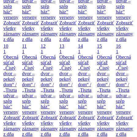
udvar –
udvar –
udvar –
udvar –
udvar –
udvar –
udvar –
szép
szép
szép
szép
szép
szép
szép
ház”
ház”
ház”
ház”
ház”
ház”
ház”
verseny
verseny
verseny
verseny
verseny
verseny
verseny
Zobraziť
Zobraziť
Zobraziť
Zobraziť
Zobraziť
Zobraziť
Zobraziť
všetky
všetky
všetky
všetky
všetky
všetky
všetky
záznamy
záznamy
záznamy
záznamy
záznamy
záznamy
záznamy
z dňa
z dňa
z dňa
z dňa
z dňa
z dňa
z dňa
10
11
12
13
14
15
16
1
1
1
1
1
1
1
Obecná
Obecná
Obecná
Obecná
Obecná
Obecná
Obecná
súťaž
súťaž
súťaž
súťaž
súťaž
súťaž
súťaž
„Čistý
„Čistý
„Čistý
„Čistý
„Čistý
„Čistý
„Čistý
dvor –
dvor –
dvor –
dvor –
dvor –
dvor –
dvor –
pekný
pekný
pekný
pekný
pekný
pekný
pekný
dom“ /
dom“ /
dom“ /
dom“ /
dom“ /
dom“ /
dom“ /
„Tiszta
„Tiszta
„Tiszta
„Tiszta
„Tiszta
„Tiszta
„Tiszta
udvar –
udvar –
udvar –
udvar –
udvar –
udvar –
udvar –
szép
szép
szép
szép
szép
szép
szép
ház”
ház”
ház”
ház”
ház”
ház”
ház”
verseny
verseny
verseny
verseny
verseny
verseny
verseny
Zobraziť
Zobraziť
Zobraziť
Zobraziť
Zobraziť
Zobraziť
Zobraziť
všetky
všetky
všetky
všetky
všetky
všetky
všetky
záznamy
záznamy
záznamy
záznamy
záznamy
záznamy
záznamy
z dňa
z dňa
z dňa
z dňa
z dňa
z dňa
z dňa