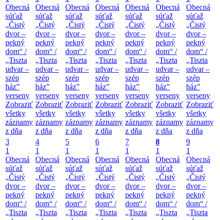
Obecná
Obecná
Obecná
Obecná
Obecná
Obecná
Obecná
súťaž
súťaž
súťaž
súťaž
súťaž
súťaž
súťaž
„Čistý
„Čistý
„Čistý
„Čistý
„Čistý
„Čistý
„Čistý
dvor –
dvor –
dvor –
dvor –
dvor –
dvor –
dvor –
pekný
pekný
pekný
pekný
pekný
pekný
pekný
dom“ /
dom“ /
dom“ /
dom“ /
dom“ /
dom“ /
dom“ /
„Tiszta
„Tiszta
„Tiszta
„Tiszta
„Tiszta
„Tiszta
„Tiszta
udvar –
udvar –
udvar –
udvar –
udvar –
udvar –
udvar –
szép
szép
szép
szép
szép
szép
szép
ház”
ház”
ház”
ház”
ház”
ház”
ház”
verseny
verseny
verseny
verseny
verseny
verseny
verseny
Zobraziť
Zobraziť
Zobraziť
Zobraziť
Zobraziť
Zobraziť
Zobraziť
všetky
všetky
všetky
všetky
všetky
všetky
všetky
záznamy
záznamy
záznamy
záznamy
záznamy
záznamy
záznamy
z dňa
z dňa
z dňa
z dňa
z dňa
z dňa
z dňa
3
4
5
6
7
8
9
1
1
1
1
1
1
1
Obecná
Obecná
Obecná
Obecná
Obecná
Obecná
Obecná
súťaž
súťaž
súťaž
súťaž
súťaž
súťaž
súťaž
„Čistý
„Čistý
„Čistý
„Čistý
„Čistý
„Čistý
„Čistý
dvor –
dvor –
dvor –
dvor –
dvor –
dvor –
dvor –
pekný
pekný
pekný
pekný
pekný
pekný
pekný
dom“ /
dom“ /
dom“ /
dom“ /
dom“ /
dom“ /
dom“ /
„Tiszta
„Tiszta
„Tiszta
„Tiszta
„Tiszta
„Tiszta
„Tiszta