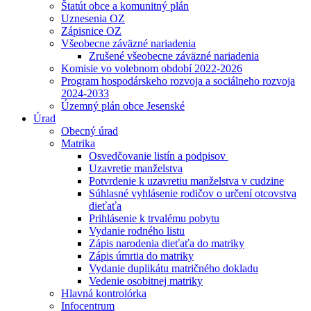
Štatút obce a komunitný plán
Uznesenia OZ
Zápisnice OZ
Všeobecne záväzné nariadenia
Zrušené všeobecne záväzné nariadenia
Komisie vo volebnom období 2022-2026
Program hospodárskeho rozvoja a sociálneho rozvoja
2024-2033
Územný plán obce Jesenské
Úrad
Obecný úrad
Matrika
Osvedčovanie listín a podpisov
Uzavretie manželstva
Potvrdenie k uzavretiu manželstva v cudzine
Súhlasné vyhlásenie rodičov o určení otcovstva
dieťaťa
Prihlásenie k trvalému pobytu
Vydanie rodného listu
Zápis narodenia dieťaťa do matriky
Zápis úmrtia do matriky
Vydanie duplikátu matričného dokladu
Vedenie osobitnej matriky
Hlavná kontrolórka
Infocentrum