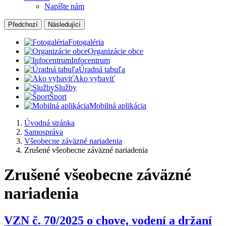
Napíšte nám
Předchozí
Následující
Fotogaléria
Organizácie obce
Infocentrum
Úradná tabuľa
Ako vybaviť
Služby
Šport
Mobilná aplikácia
Úvodná stránka
Samospráva
Všeobecne záväzné nariadenia
Zrušené všeobecne záväzné nariadenia
Zrušené všeobecne záväzné
nariadenia
VZN č. 70/2025 o chove, vodení a držaní