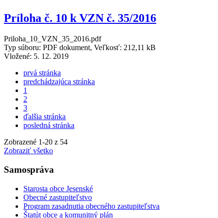
Príloha č. 10 k VZN č. 35/2016
Priloha_10_VZN_35_2016.pdf
Typ súboru: PDF dokument, Veľkosť: 212,11 kB
Vložené:
5. 12. 2019
prvá stránka
predchádzajúca stránka
1
2
3
ďalšia stránka
posledná stránka
Zobrazené
1
-
20
z 54
Zobraziť všetko
Samospráva
Starosta obce Jesenské
Obecné zastupiteľstvo
Program zasadnutia obecného zastupiteľstva
Štatút obce a komunitný plán