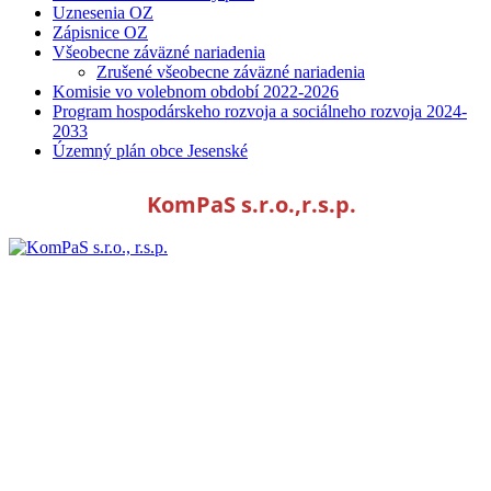
Uznesenia OZ
Zápisnice OZ
Všeobecne záväzné nariadenia
Zrušené všeobecne záväzné nariadenia
Komisie vo volebnom období 2022-2026
Program hospodárskeho rozvoja a sociálneho rozvoja 2024-
2033
Územný plán obce Jesenské
KomPaS s.r.o.,r.s.p.