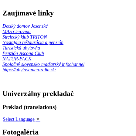
Zaujímavé linky
Detský domov Jesenské
MAS Cerovina
Strelecký klub TRITON
Nostalgia reštaurácia a penzión
Turistická ubytovňa
Penzión Ascona Club
NATUR-PACK
Spoločný slovensko-maďarský infochannel
https://ubytovanierozalia.sk/
Univerzálny prekladač
Preklad (translations)
Select Language
▼
Fotogaléria