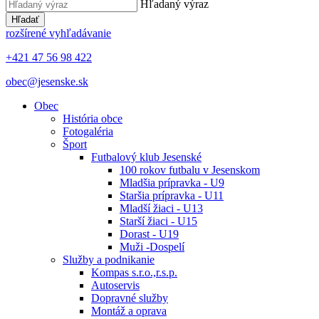
Hľadaný výraz
Hľadať
rozšírené vyhľadávanie
+421 47 56 98 422
obec@jesenske.sk
Obec
História obce
Fotogaléria
Šport
Futbalový klub Jesenské
100 rokov futbalu v Jesenskom
Mladšia prípravka - U9
Staršia prípravka - U11
Mladší žiaci - U13
Starší žiaci - U15
Dorast - U19
Muži -Dospelí
Služby a podnikanie
Kompas s.r.o.,r.s.p.
Autoservis
Dopravné služby
Montáž a oprava