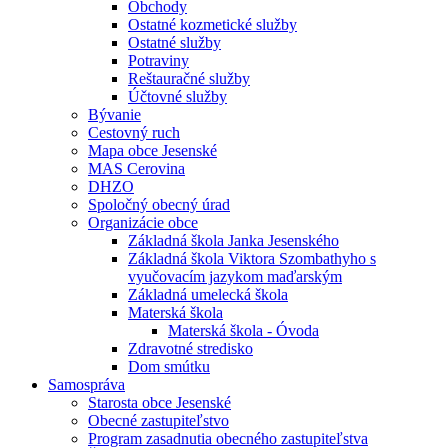
Obchody
Ostatné kozmetické služby
Ostatné služby
Potraviny
Reštauračné služby
Účtovné služby
Bývanie
Cestovný ruch
Mapa obce Jesenské
MAS Cerovina
DHZO
Spoločný obecný úrad
Organizácie obce
Základná škola Janka Jesenského
Základná škola Viktora Szombathyho s
vyučovacím jazykom maďarským
Základná umelecká škola
Materská škola
Materská škola - Óvoda
Zdravotné stredisko
Dom smútku
Samospráva
Starosta obce Jesenské
Obecné zastupiteľstvo
Program zasadnutia obecného zastupiteľstva