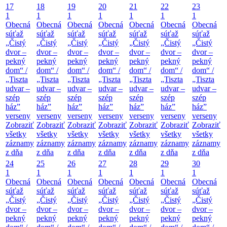
17
18
19
20
21
22
23
1
1
1
1
1
1
1
Obecná
Obecná
Obecná
Obecná
Obecná
Obecná
Obecná
súťaž
súťaž
súťaž
súťaž
súťaž
súťaž
súťaž
„Čistý
„Čistý
„Čistý
„Čistý
„Čistý
„Čistý
„Čistý
dvor –
dvor –
dvor –
dvor –
dvor –
dvor –
dvor –
pekný
pekný
pekný
pekný
pekný
pekný
pekný
dom“ /
dom“ /
dom“ /
dom“ /
dom“ /
dom“ /
dom“ /
„Tiszta
„Tiszta
„Tiszta
„Tiszta
„Tiszta
„Tiszta
„Tiszta
udvar –
udvar –
udvar –
udvar –
udvar –
udvar –
udvar –
szép
szép
szép
szép
szép
szép
szép
ház”
ház”
ház”
ház”
ház”
ház”
ház”
verseny
verseny
verseny
verseny
verseny
verseny
verseny
Zobraziť
Zobraziť
Zobraziť
Zobraziť
Zobraziť
Zobraziť
Zobraziť
všetky
všetky
všetky
všetky
všetky
všetky
všetky
záznamy
záznamy
záznamy
záznamy
záznamy
záznamy
záznamy
z dňa
z dňa
z dňa
z dňa
z dňa
z dňa
z dňa
24
25
26
27
28
29
30
1
1
1
1
1
1
1
Obecná
Obecná
Obecná
Obecná
Obecná
Obecná
Obecná
súťaž
súťaž
súťaž
súťaž
súťaž
súťaž
súťaž
„Čistý
„Čistý
„Čistý
„Čistý
„Čistý
„Čistý
„Čistý
dvor –
dvor –
dvor –
dvor –
dvor –
dvor –
dvor –
pekný
pekný
pekný
pekný
pekný
pekný
pekný