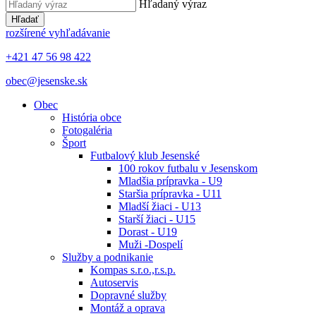
Hľadaný výraz
Hľadať
rozšírené vyhľadávanie
+421 47 56 98 422
obec@jesenske.sk
Obec
História obce
Fotogaléria
Šport
Futbalový klub Jesenské
100 rokov futbalu v Jesenskom
Mladšia prípravka - U9
Staršia prípravka - U11
Mladší žiaci - U13
Starší žiaci - U15
Dorast - U19
Muži -Dospelí
Služby a podnikanie
Kompas s.r.o.,r.s.p.
Autoservis
Dopravné služby
Montáž a oprava