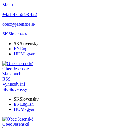
Menu
+421 47 56 98 422
obec@jesenske.sk
SK
Slovensky
SK
Slovensky
EN
English
HU
Magyar
Obec
Jesenské
Mapa webu
RSS
Vyhledávání
SK
Slovensky
SK
Slovensky
EN
English
HU
Magyar
Obec
Jesenské