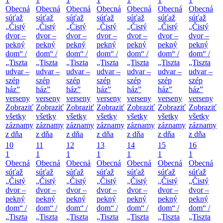
Obecná
Obecná
Obecná
Obecná
Obecná
Obecná
Obecná
súťaž
súťaž
súťaž
súťaž
súťaž
súťaž
súťaž
„Čistý
„Čistý
„Čistý
„Čistý
„Čistý
„Čistý
„Čistý
dvor –
dvor –
dvor –
dvor –
dvor –
dvor –
dvor –
pekný
pekný
pekný
pekný
pekný
pekný
pekný
dom“ /
dom“ /
dom“ /
dom“ /
dom“ /
dom“ /
dom“ /
„Tiszta
„Tiszta
„Tiszta
„Tiszta
„Tiszta
„Tiszta
„Tiszta
udvar –
udvar –
udvar –
udvar –
udvar –
udvar –
udvar –
szép
szép
szép
szép
szép
szép
szép
ház”
ház”
ház”
ház”
ház”
ház”
ház”
verseny
verseny
verseny
verseny
verseny
verseny
verseny
Zobraziť
Zobraziť
Zobraziť
Zobraziť
Zobraziť
Zobraziť
Zobraziť
všetky
všetky
všetky
všetky
všetky
všetky
všetky
záznamy
záznamy
záznamy
záznamy
záznamy
záznamy
záznamy
z dňa
z dňa
z dňa
z dňa
z dňa
z dňa
z dňa
10
11
12
13
14
15
16
1
1
1
1
1
1
1
Obecná
Obecná
Obecná
Obecná
Obecná
Obecná
Obecná
súťaž
súťaž
súťaž
súťaž
súťaž
súťaž
súťaž
„Čistý
„Čistý
„Čistý
„Čistý
„Čistý
„Čistý
„Čistý
dvor –
dvor –
dvor –
dvor –
dvor –
dvor –
dvor –
pekný
pekný
pekný
pekný
pekný
pekný
pekný
dom“ /
dom“ /
dom“ /
dom“ /
dom“ /
dom“ /
dom“ /
„Tiszta
„Tiszta
„Tiszta
„Tiszta
„Tiszta
„Tiszta
„Tiszta