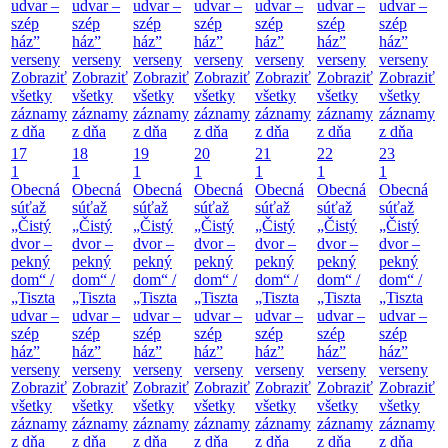
udvar –
udvar –
udvar –
udvar –
udvar –
udvar –
udvar –
szép
szép
szép
szép
szép
szép
szép
ház”
ház”
ház”
ház”
ház”
ház”
ház”
verseny
verseny
verseny
verseny
verseny
verseny
verseny
Zobraziť
Zobraziť
Zobraziť
Zobraziť
Zobraziť
Zobraziť
Zobraziť
všetky
všetky
všetky
všetky
všetky
všetky
všetky
záznamy
záznamy
záznamy
záznamy
záznamy
záznamy
záznamy
z dňa
z dňa
z dňa
z dňa
z dňa
z dňa
z dňa
17
18
19
20
21
22
23
1
1
1
1
1
1
1
Obecná
Obecná
Obecná
Obecná
Obecná
Obecná
Obecná
súťaž
súťaž
súťaž
súťaž
súťaž
súťaž
súťaž
„Čistý
„Čistý
„Čistý
„Čistý
„Čistý
„Čistý
„Čistý
dvor –
dvor –
dvor –
dvor –
dvor –
dvor –
dvor –
pekný
pekný
pekný
pekný
pekný
pekný
pekný
dom“ /
dom“ /
dom“ /
dom“ /
dom“ /
dom“ /
dom“ /
„Tiszta
„Tiszta
„Tiszta
„Tiszta
„Tiszta
„Tiszta
„Tiszta
udvar –
udvar –
udvar –
udvar –
udvar –
udvar –
udvar –
szép
szép
szép
szép
szép
szép
szép
ház”
ház”
ház”
ház”
ház”
ház”
ház”
verseny
verseny
verseny
verseny
verseny
verseny
verseny
Zobraziť
Zobraziť
Zobraziť
Zobraziť
Zobraziť
Zobraziť
Zobraziť
všetky
všetky
všetky
všetky
všetky
všetky
všetky
záznamy
záznamy
záznamy
záznamy
záznamy
záznamy
záznamy
z dňa
z dňa
z dňa
z dňa
z dňa
z dňa
z dňa