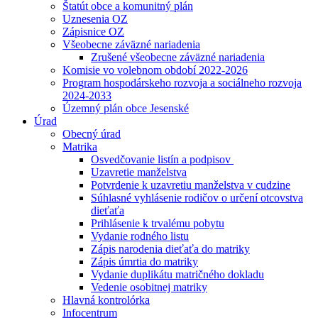
Štatút obce a komunitný plán
Uznesenia OZ
Zápisnice OZ
Všeobecne záväzné nariadenia
Zrušené všeobecne záväzné nariadenia
Komisie vo volebnom období 2022-2026
Program hospodárskeho rozvoja a sociálneho rozvoja
2024-2033
Územný plán obce Jesenské
Úrad
Obecný úrad
Matrika
Osvedčovanie listín a podpisov
Uzavretie manželstva
Potvrdenie k uzavretiu manželstva v cudzine
Súhlasné vyhlásenie rodičov o určení otcovstva
dieťaťa
Prihlásenie k trvalému pobytu
Vydanie rodného listu
Zápis narodenia dieťaťa do matriky
Zápis úmrtia do matriky
Vydanie duplikátu matričného dokladu
Vedenie osobitnej matriky
Hlavná kontrolórka
Infocentrum