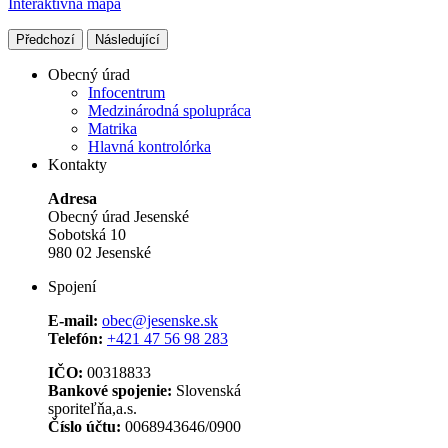
Interaktívna mapa
Předchozí
Následující
Obecný úrad
Infocentrum
Medzinárodná spolupráca
Matrika
Hlavná kontrolórka
Kontakty
Adresa
Obecný úrad Jesenské
Sobotská 10
980 02 Jesenské
Spojení
E-mail:
obec@jesenske.sk
Telefón:
+421 47 56 98 283
IČO:
00318833
Bankové spojenie:
Slovenská
sporiteľňa,a.s.
Číslo účtu:
0068943646/0900