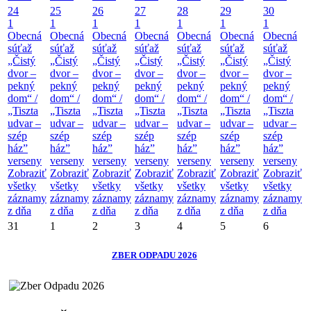
24
25
26
27
28
29
30
1
1
1
1
1
1
1
Obecná
Obecná
Obecná
Obecná
Obecná
Obecná
Obecná
súťaž
súťaž
súťaž
súťaž
súťaž
súťaž
súťaž
„Čistý
„Čistý
„Čistý
„Čistý
„Čistý
„Čistý
„Čistý
dvor –
dvor –
dvor –
dvor –
dvor –
dvor –
dvor –
pekný
pekný
pekný
pekný
pekný
pekný
pekný
dom“ /
dom“ /
dom“ /
dom“ /
dom“ /
dom“ /
dom“ /
„Tiszta
„Tiszta
„Tiszta
„Tiszta
„Tiszta
„Tiszta
„Tiszta
udvar –
udvar –
udvar –
udvar –
udvar –
udvar –
udvar –
szép
szép
szép
szép
szép
szép
szép
ház”
ház”
ház”
ház”
ház”
ház”
ház”
verseny
verseny
verseny
verseny
verseny
verseny
verseny
Zobraziť
Zobraziť
Zobraziť
Zobraziť
Zobraziť
Zobraziť
Zobraziť
všetky
všetky
všetky
všetky
všetky
všetky
všetky
záznamy
záznamy
záznamy
záznamy
záznamy
záznamy
záznamy
z dňa
z dňa
z dňa
z dňa
z dňa
z dňa
z dňa
31
1
2
3
4
5
6
ZBER ODPADU 2026