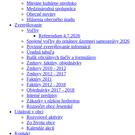
Miestne kultúrne stredisko
Medzinárodná spolupráca
Obecné noviny
Hlásenia obecného úradu
Zverejňovanie
Voľby
Referendum 4.7.2026
Spojené voľby do orgánov územnej samosprávy 2026
Povinné zverejňovanie informácií
Úradná tabuľa
Balík oficiálnych tlačív a formulárov
Zmluvy, faktúry, objednávky
Zmluvy 2010 - 2012
Zmluvy 2012 - 2017
Faktúry 2011
Faktúry 2012 - 2018
Objednávky 2017 - 2018
Interné predpisy
Zákazky s nízkou hodnotou
Rozpočet obce Jesenské
Udalosti v obci
Rozvojové aktivity
Zo života obce
Kalendár akcií
Kontakt