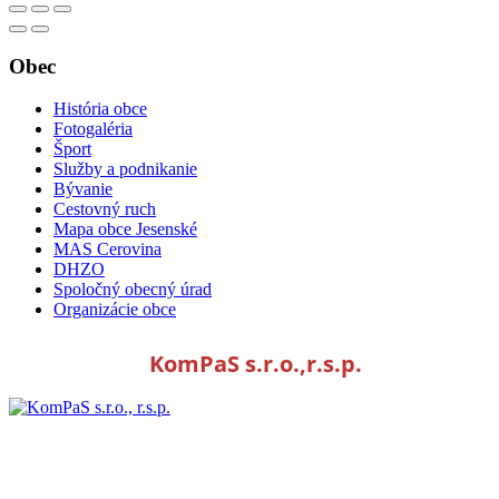
Obec
História obce
Fotogaléria
Šport
Služby a podnikanie
Bývanie
Cestovný ruch
Mapa obce Jesenské
MAS Cerovina
DHZO
Spoločný obecný úrad
Organizácie obce
KomPaS s.r.o.,r.s.p.