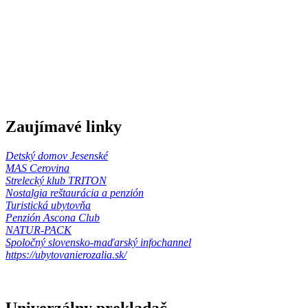
Zaujímavé linky
Detský domov Jesenské
MAS Cerovina
Strelecký klub TRITON
Nostalgia reštaurácia a penzión
Turistická ubytovňa
Penzión Ascona Club
NATUR-PACK
Spoločný slovensko-maďarský infochannel
https://ubytovanierozalia.sk/