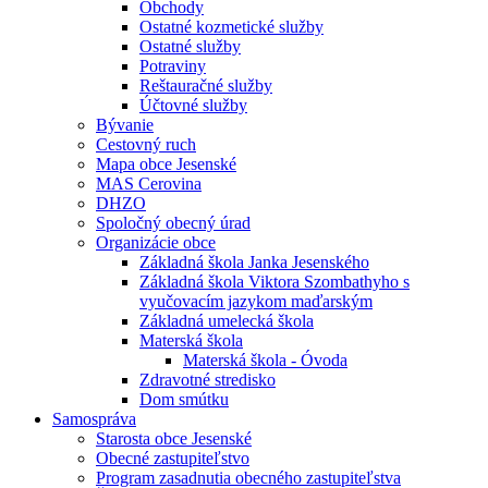
Obchody
Ostatné kozmetické služby
Ostatné služby
Potraviny
Reštauračné služby
Účtovné služby
Bývanie
Cestovný ruch
Mapa obce Jesenské
MAS Cerovina
DHZO
Spoločný obecný úrad
Organizácie obce
Základná škola Janka Jesenského
Základná škola Viktora Szombathyho s
vyučovacím jazykom maďarským
Základná umelecká škola
Materská škola
Materská škola - Óvoda
Zdravotné stredisko
Dom smútku
Samospráva
Starosta obce Jesenské
Obecné zastupiteľstvo
Program zasadnutia obecného zastupiteľstva