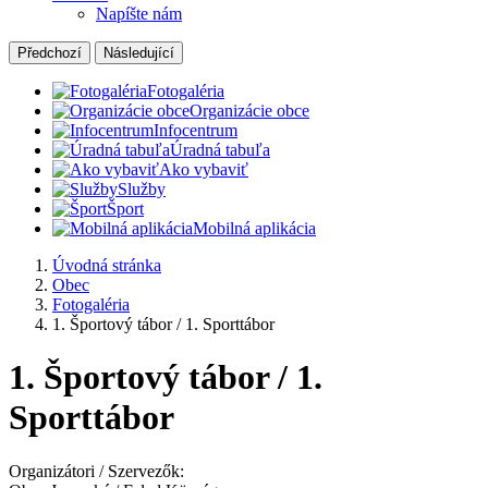
Napíšte nám
Předchozí
Následující
Fotogaléria
Organizácie obce
Infocentrum
Úradná tabuľa
Ako vybaviť
Služby
Šport
Mobilná aplikácia
Úvodná stránka
Obec
Fotogaléria
1. Športový tábor / 1. Sporttábor
1. Športový tábor / 1.
Sporttábor
Organizátori / Szervezők: