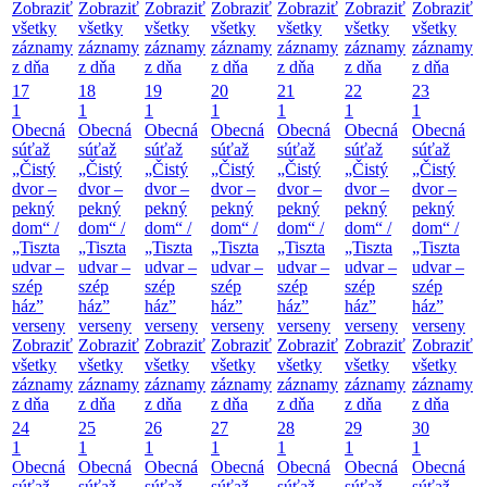
Zobraziť
Zobraziť
Zobraziť
Zobraziť
Zobraziť
Zobraziť
Zobraziť
všetky
všetky
všetky
všetky
všetky
všetky
všetky
záznamy
záznamy
záznamy
záznamy
záznamy
záznamy
záznamy
z dňa
z dňa
z dňa
z dňa
z dňa
z dňa
z dňa
17
18
19
20
21
22
23
1
1
1
1
1
1
1
Obecná
Obecná
Obecná
Obecná
Obecná
Obecná
Obecná
súťaž
súťaž
súťaž
súťaž
súťaž
súťaž
súťaž
„Čistý
„Čistý
„Čistý
„Čistý
„Čistý
„Čistý
„Čistý
dvor –
dvor –
dvor –
dvor –
dvor –
dvor –
dvor –
pekný
pekný
pekný
pekný
pekný
pekný
pekný
dom“ /
dom“ /
dom“ /
dom“ /
dom“ /
dom“ /
dom“ /
„Tiszta
„Tiszta
„Tiszta
„Tiszta
„Tiszta
„Tiszta
„Tiszta
udvar –
udvar –
udvar –
udvar –
udvar –
udvar –
udvar –
szép
szép
szép
szép
szép
szép
szép
ház”
ház”
ház”
ház”
ház”
ház”
ház”
verseny
verseny
verseny
verseny
verseny
verseny
verseny
Zobraziť
Zobraziť
Zobraziť
Zobraziť
Zobraziť
Zobraziť
Zobraziť
všetky
všetky
všetky
všetky
všetky
všetky
všetky
záznamy
záznamy
záznamy
záznamy
záznamy
záznamy
záznamy
z dňa
z dňa
z dňa
z dňa
z dňa
z dňa
z dňa
24
25
26
27
28
29
30
1
1
1
1
1
1
1
Obecná
Obecná
Obecná
Obecná
Obecná
Obecná
Obecná
súťaž
súťaž
súťaž
súťaž
súťaž
súťaž
súťaž