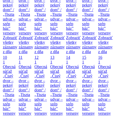
dvor –
dvor –
dvor –
dvor –
dvor –
dvor –
dvor –
pekný
pekný
pekný
pekný
pekný
pekný
pekný
dom“ /
dom“ /
dom“ /
dom“ /
dom“ /
dom“ /
dom“ /
„Tiszta
„Tiszta
„Tiszta
„Tiszta
„Tiszta
„Tiszta
„Tiszta
udvar –
udvar –
udvar –
udvar –
udvar –
udvar –
udvar –
szép
szép
szép
szép
szép
szép
szép
ház”
ház”
ház”
ház”
ház”
ház”
ház”
verseny
verseny
verseny
verseny
verseny
verseny
verseny
Zobraziť
Zobraziť
Zobraziť
Zobraziť
Zobraziť
Zobraziť
Zobraziť
všetky
všetky
všetky
všetky
všetky
všetky
všetky
záznamy
záznamy
záznamy
záznamy
záznamy
záznamy
záznamy
z dňa
z dňa
z dňa
z dňa
z dňa
z dňa
z dňa
10
11
12
13
14
15
16
1
1
1
1
1
1
1
Obecná
Obecná
Obecná
Obecná
Obecná
Obecná
Obecná
súťaž
súťaž
súťaž
súťaž
súťaž
súťaž
súťaž
„Čistý
„Čistý
„Čistý
„Čistý
„Čistý
„Čistý
„Čistý
dvor –
dvor –
dvor –
dvor –
dvor –
dvor –
dvor –
pekný
pekný
pekný
pekný
pekný
pekný
pekný
dom“ /
dom“ /
dom“ /
dom“ /
dom“ /
dom“ /
dom“ /
„Tiszta
„Tiszta
„Tiszta
„Tiszta
„Tiszta
„Tiszta
„Tiszta
udvar –
udvar –
udvar –
udvar –
udvar –
udvar –
udvar –
szép
szép
szép
szép
szép
szép
szép
ház”
ház”
ház”
ház”
ház”
ház”
ház”
verseny
verseny
verseny
verseny
verseny
verseny
verseny