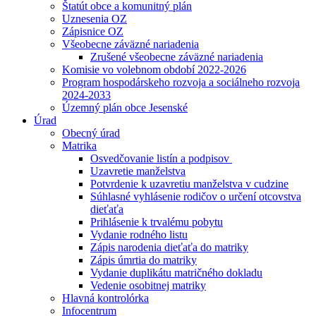
Štatút obce a komunitný plán
Uznesenia OZ
Zápisnice OZ
Všeobecne záväzné nariadenia
Zrušené všeobecne záväzné nariadenia
Komisie vo volebnom období 2022-2026
Program hospodárskeho rozvoja a sociálneho rozvoja
2024-2033
Územný plán obce Jesenské
Úrad
Obecný úrad
Matrika
Osvedčovanie listín a podpisov
Uzavretie manželstva
Potvrdenie k uzavretiu manželstva v cudzine
Súhlasné vyhlásenie rodičov o určení otcovstva
dieťaťa
Prihlásenie k trvalému pobytu
Vydanie rodného listu
Zápis narodenia dieťaťa do matriky
Zápis úmrtia do matriky
Vydanie duplikátu matričného dokladu
Vedenie osobitnej matriky
Hlavná kontrolórka
Infocentrum