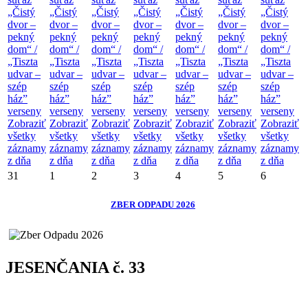
„Čistý
„Čistý
„Čistý
„Čistý
„Čistý
„Čistý
„Čistý
dvor –
dvor –
dvor –
dvor –
dvor –
dvor –
dvor –
pekný
pekný
pekný
pekný
pekný
pekný
pekný
dom“ /
dom“ /
dom“ /
dom“ /
dom“ /
dom“ /
dom“ /
„Tiszta
„Tiszta
„Tiszta
„Tiszta
„Tiszta
„Tiszta
„Tiszta
udvar –
udvar –
udvar –
udvar –
udvar –
udvar –
udvar –
szép
szép
szép
szép
szép
szép
szép
ház”
ház”
ház”
ház”
ház”
ház”
ház”
verseny
verseny
verseny
verseny
verseny
verseny
verseny
Zobraziť
Zobraziť
Zobraziť
Zobraziť
Zobraziť
Zobraziť
Zobraziť
všetky
všetky
všetky
všetky
všetky
všetky
všetky
záznamy
záznamy
záznamy
záznamy
záznamy
záznamy
záznamy
z dňa
z dňa
z dňa
z dňa
z dňa
z dňa
z dňa
31
1
2
3
4
5
6
ZBER ODPADU 2026
JESENČANIA č. 33