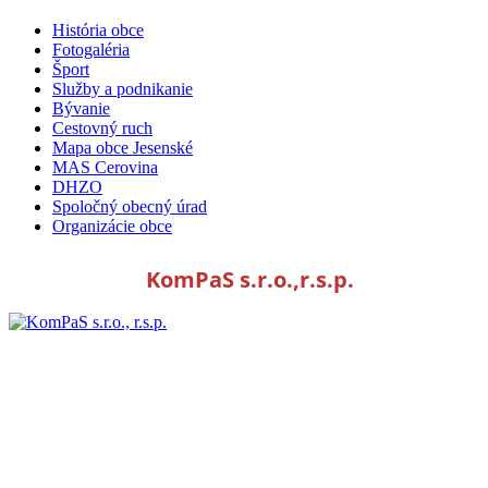
História obce
Fotogaléria
Šport
Služby a podnikanie
Bývanie
Cestovný ruch
Mapa obce Jesenské
MAS Cerovina
DHZO
Spoločný obecný úrad
Organizácie obce
KomPaS s.r.o.,r.s.p.