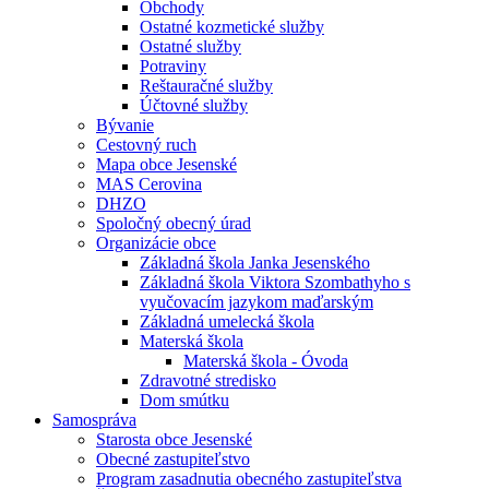
Obchody
Ostatné kozmetické služby
Ostatné služby
Potraviny
Reštauračné služby
Účtovné služby
Bývanie
Cestovný ruch
Mapa obce Jesenské
MAS Cerovina
DHZO
Spoločný obecný úrad
Organizácie obce
Základná škola Janka Jesenského
Základná škola Viktora Szombathyho s
vyučovacím jazykom maďarským
Základná umelecká škola
Materská škola
Materská škola - Óvoda
Zdravotné stredisko
Dom smútku
Samospráva
Starosta obce Jesenské
Obecné zastupiteľstvo
Program zasadnutia obecného zastupiteľstva