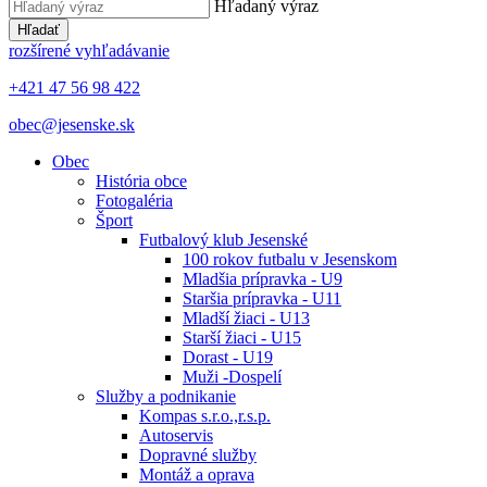
Hľadaný výraz
Hľadať
rozšírené vyhľadávanie
+421 47 56 98 422
obec@jesenske.sk
Obec
História obce
Fotogaléria
Šport
Futbalový klub Jesenské
100 rokov futbalu v Jesenskom
Mladšia prípravka - U9
Staršia prípravka - U11
Mladší žiaci - U13
Starší žiaci - U15
Dorast - U19
Muži -Dospelí
Služby a podnikanie
Kompas s.r.o.,r.s.p.
Autoservis
Dopravné služby
Montáž a oprava