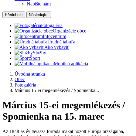
Napíšte nám
Předchozí
Následující
Fotogaléria
Organizácie obce
Infocentrum
Úradná tabuľa
Ako vybaviť
Služby
Šport
Mobilná aplikácia
Úvodná stránka
Obec
Fotogaléria
Március 15-ei megemlékezés / Spomienka...
Március 15-ei megemlékezés /
Spomienka na 15. marec
Az 1848-as év tavasza forradalmakat hozott Európa országaiba,