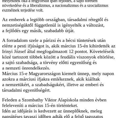
melyeknek oka a felgyorsult ipari fejlődés, a sajtó töretlen
növekedése és a liberalizmus, a nacionalizmus és a szocializmus
eszméinek terjedése volt.
Az emberek a legtöbb országban, társadalmi rétegt
ő
l és
nemzetiségükt
ő
l függetlenül is igényelték a változást,
a fejl
ő
dés egy másik, szabadabb útját.
A forradalom szele a párizsi és a bécsi tüntetések után
elérte a pesti ifjúságot is, akik március 15-én kihirdették az
Irinyi József által megfogalmazott 12 pontot. Követeléseik
közé tartozott többek között a feudális viszonyok eltörlése,
a sajtó szabadsága, a törvény el
ő
tti egyenl
ő
ség és
a nemzeti önrendelkezés.
Március 15-e Magyarországon kiemelt ünnep, mely napon
azokra a márciusi ifjakra emlékeznek, akik kiálltak
a nemzetükért, a szabadságukért, illetve az emberi és
társadalmi egyenl
ő
ségért.
Feleden a
Szombathy Viktor Alapiskola minden évben
feleleveníti a március 15-én történteket.
Idén az id
ő
járás is kedvezett az ünnepl
ő
knek, meleg
napsütéses tavaszi id
ő
ben adták el
ő
a fels
ő
tagozatos