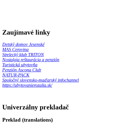
Zaujímavé linky
Detský domov Jesenské
MAS Cerovina
Strelecký klub TRITON
Nostalgia reštaurácia a penzión
Turistická ubytovňa
Penzión Ascona Club
NATUR-PACK
Spoločný slovensko-maďarský infochannel
https://ubytovanierozalia.sk/
Univerzálny prekladač
Preklad (translations)