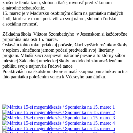
zrušenie feudalizmu, sloboda tlače, rovnosť pred zákonom
a národné sebaurčenie.
15. marec je v Maďarsku osobitným dňom na pamiatku mladých
ľudí, ktorí sa v marci postavili za svoj národ, slobodu ľudskú
a sociálnu rovnosť.
Základná škola Viktora Szombathyho v Jesenskom si každoročne
pripomína udalosti 15. marca.
Oslavám tohto roku prialo aj počasie, žiaci vyšších ročníkov školy
v teplom , slnečnom jarnom počasí predviedli svoj literárny
program. Mladší žiaci zaspievali národné piesne a folklórny súbor
miestnej Základnej umeleckej školy predviedol zhromaždenému
publiku svoje najnovšie ľudové tance.
Po aktivitách na školskom dvore si malá skupina pamätníkov uctila
túto pamiatku položením venca k Vécseyho pamätníku.