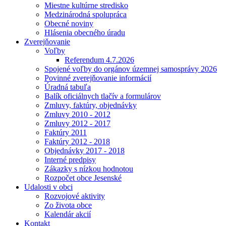
Miestne kultúrne stredisko
Medzinárodná spolupráca
Obecné noviny
Hlásenia obecného úradu
Zverejňovanie
Voľby
Referendum 4.7.2026
Spojené voľby do orgánov územnej samosprávy 2026
Povinné zverejňovanie informácií
Úradná tabuľa
Balík oficiálnych tlačív a formulárov
Zmluvy, faktúry, objednávky
Zmluvy 2010 - 2012
Zmluvy 2012 - 2017
Faktúry 2011
Faktúry 2012 - 2018
Objednávky 2017 - 2018
Interné predpisy
Zákazky s nízkou hodnotou
Rozpočet obce Jesenské
Udalosti v obci
Rozvojové aktivity
Zo života obce
Kalendár akcií
Kontakt