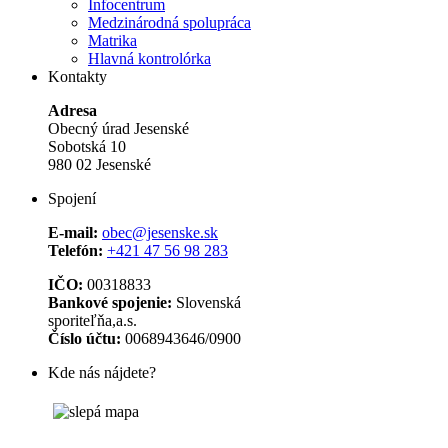
Infocentrum
Medzinárodná spolupráca
Matrika
Hlavná kontrolórka
Kontakty
Adresa
Obecný úrad Jesenské
Sobotská 10
980 02 Jesenské
Spojení
E-mail:
obec@jesenske.sk
Telefón:
+421 47 56 98 283
IČO:
00318833
Bankové spojenie:
Slovenská
sporiteľňa,a.s.
Číslo účtu:
0068943646/0900
Kde nás nájdete?