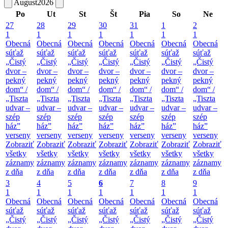
August
2026
Po
Ut
St
Št
Pia
So
Ne
27
28
29
30
31
1
2
1
1
1
1
1
1
1
Obecná
Obecná
Obecná
Obecná
Obecná
Obecná
Obecná
súťaž
súťaž
súťaž
súťaž
súťaž
súťaž
súťaž
„Čistý
„Čistý
„Čistý
„Čistý
„Čistý
„Čistý
„Čistý
dvor –
dvor –
dvor –
dvor –
dvor –
dvor –
dvor –
pekný
pekný
pekný
pekný
pekný
pekný
pekný
dom“ /
dom“ /
dom“ /
dom“ /
dom“ /
dom“ /
dom“ /
„Tiszta
„Tiszta
„Tiszta
„Tiszta
„Tiszta
„Tiszta
„Tiszta
udvar –
udvar –
udvar –
udvar –
udvar –
udvar –
udvar –
szép
szép
szép
szép
szép
szép
szép
ház”
ház”
ház”
ház”
ház”
ház”
ház”
verseny
verseny
verseny
verseny
verseny
verseny
verseny
Zobraziť
Zobraziť
Zobraziť
Zobraziť
Zobraziť
Zobraziť
Zobraziť
všetky
všetky
všetky
všetky
všetky
všetky
všetky
záznamy
záznamy
záznamy
záznamy
záznamy
záznamy
záznamy
z dňa
z dňa
z dňa
z dňa
z dňa
z dňa
z dňa
3
4
5
6
7
8
9
1
1
1
1
1
1
1
Obecná
Obecná
Obecná
Obecná
Obecná
Obecná
Obecná
súťaž
súťaž
súťaž
súťaž
súťaž
súťaž
súťaž
„Čistý
„Čistý
„Čistý
„Čistý
„Čistý
„Čistý
„Čistý