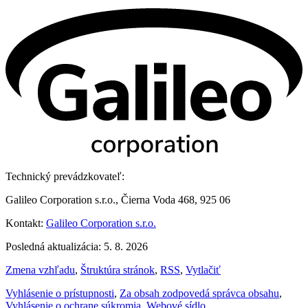
Technický prevádzkovateľ:
Galileo Corporation s.r.o., Čierna Voda 468, 925 06
Kontakt:
Galileo Corporation s.r.o.
Posledná aktualizácia: 5. 8. 2026
Zmena vzhľadu
,
Štruktúra stránok
,
RSS
,
Vytlačiť
Vyhlásenie o prístupnosti
,
Za obsah zodpovedá správca obsahu
,
Vyhlásenie o ochrane súkromia
,
Webové sídlo