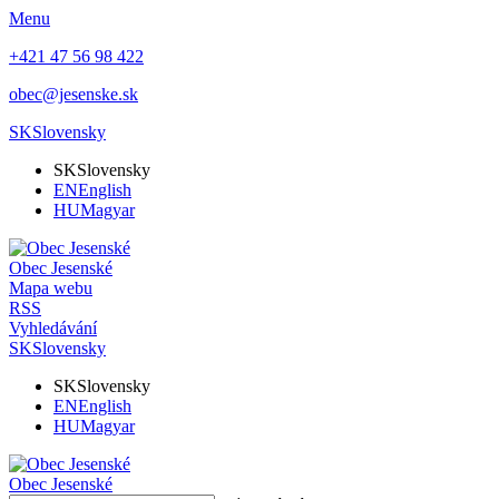
Menu
+421 47 56 98 422
obec@jesenske.sk
SK
Slovensky
SK
Slovensky
EN
English
HU
Magyar
Obec
Jesenské
Mapa webu
RSS
Vyhledávání
SK
Slovensky
SK
Slovensky
EN
English
HU
Magyar
Obec
Jesenské