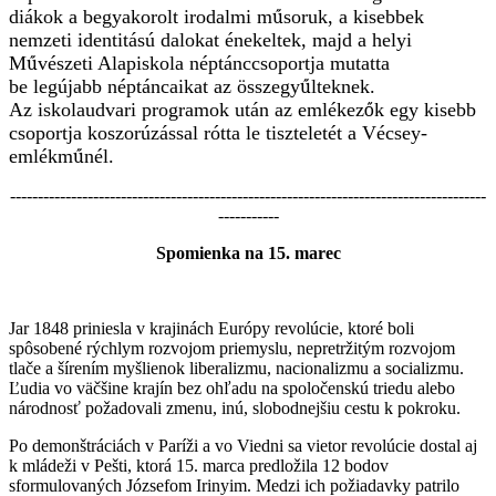
diákok a begyakorolt irodalmi m
ű
soruk, a kisebbek
nemzeti identitású dalokat énekeltek, majd a helyi
M
ű
vészeti Alapiskola néptánccsoportja mutatta
be legújabb néptáncaikat az összegy
ű
lteknek.
Az iskolaudvari programok után az emlékez
ő
k egy kisebb
csoportja koszorúzással rótta le tiszteletét a Vécsey-
emlékm
ű
nél.
--------------------------------------------------------------------------------------
-----------
Spomienka na 15. marec
Jar 1848 priniesla v krajinách Európy revolúcie, ktoré boli
spôsobené rýchlym rozvojom priemyslu, nepretržitým rozvojom
tlače a šírením myšlienok liberalizmu, nacionalizmu a socializmu.
Ľudia vo väčšine krajín bez ohľadu na spoločenskú triedu alebo
národnosť požadovali zmenu, inú, slobodnejšiu cestu k pokroku.
Po demonštráciách v Paríži a vo Viedni sa vietor revolúcie dostal aj
k mládeži v Pešti, ktorá 15. marca predložila 12 bodov
sformulovaných Józsefom Irinyim. Medzi ich požiadavky patrilo