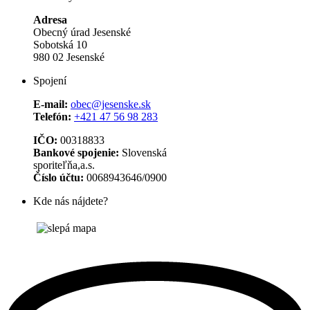
Adresa
Obecný úrad Jesenské
Sobotská 10
980 02 Jesenské
Spojení
E-mail:
obec@jesenske.sk
Telefón:
+421 47 56 98 283
IČO:
00318833
Bankové spojenie:
Slovenská
sporiteľňa,a.s.
Číslo účtu:
0068943646/0900
Kde nás nájdete?