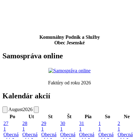
Komunálny Podnik a Služby
Obec Jesenské
Samospráva online
Faktúry od roku 2026
Kalendár akcií
August
2026
Po
Ut
St
Št
Pia
So
Ne
27
28
29
30
31
1
2
1
1
1
1
1
1
1
Obecná
Obecná
Obecná
Obecná
Obecná
Obecná
Obecná