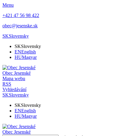
Menu
+421 47 56 98 422
obec@jesenske.sk
SK
Slovensky
SK
Slovensky
EN
English
HU
Magyar
Obec
Jesenské
Mapa webu
RSS
Vyhledávání
SK
Slovensky
SK
Slovensky
EN
English
HU
Magyar
Obec
Jesenské