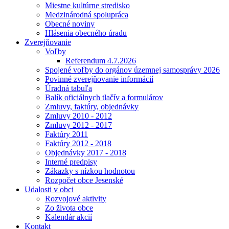
Miestne kultúrne stredisko
Medzinárodná spolupráca
Obecné noviny
Hlásenia obecného úradu
Zverejňovanie
Voľby
Referendum 4.7.2026
Spojené voľby do orgánov územnej samosprávy 2026
Povinné zverejňovanie informácií
Úradná tabuľa
Balík oficiálnych tlačív a formulárov
Zmluvy, faktúry, objednávky
Zmluvy 2010 - 2012
Zmluvy 2012 - 2017
Faktúry 2011
Faktúry 2012 - 2018
Objednávky 2017 - 2018
Interné predpisy
Zákazky s nízkou hodnotou
Rozpočet obce Jesenské
Udalosti v obci
Rozvojové aktivity
Zo života obce
Kalendár akcií
Kontakt