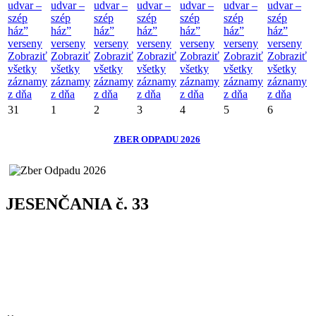
udvar –
udvar –
udvar –
udvar –
udvar –
udvar –
udvar –
szép
szép
szép
szép
szép
szép
szép
ház”
ház”
ház”
ház”
ház”
ház”
ház”
verseny
verseny
verseny
verseny
verseny
verseny
verseny
Zobraziť
Zobraziť
Zobraziť
Zobraziť
Zobraziť
Zobraziť
Zobraziť
všetky
všetky
všetky
všetky
všetky
všetky
všetky
záznamy
záznamy
záznamy
záznamy
záznamy
záznamy
záznamy
z dňa
z dňa
z dňa
z dňa
z dňa
z dňa
z dňa
31
1
2
3
4
5
6
ZBER ODPADU 2026
JESENČANIA č. 33