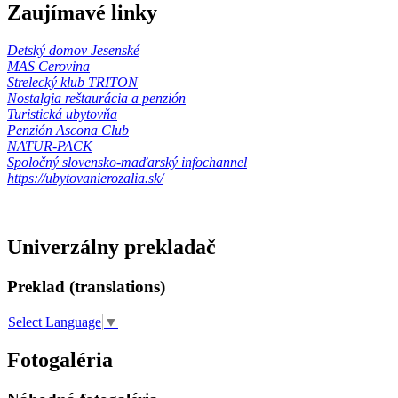
Zaujímavé linky
Detský domov Jesenské
MAS Cerovina
Strelecký klub TRITON
Nostalgia reštaurácia a penzión
Turistická ubytovňa
Penzión Ascona Club
NATUR-PACK
Spoločný slovensko-maďarský infochannel
https://ubytovanierozalia.sk/
Univerzálny prekladač
Preklad (translations)
Select Language
▼
Fotogaléria