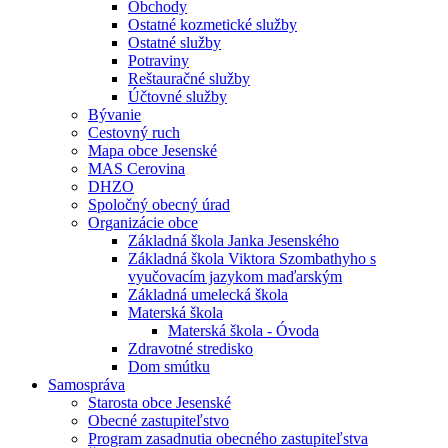
Obchody
Ostatné kozmetické služby
Ostatné služby
Potraviny
Reštauračné služby
Účtovné služby
Bývanie
Cestovný ruch
Mapa obce Jesenské
MAS Cerovina
DHZO
Spoločný obecný úrad
Organizácie obce
Základná škola Janka Jesenského
Základná škola Viktora Szombathyho s
vyučovacím jazykom maďarským
Základná umelecká škola
Materská škola
Materská škola - Óvoda
Zdravotné stredisko
Dom smútku
Samospráva
Starosta obce Jesenské
Obecné zastupiteľstvo
Program zasadnutia obecného zastupiteľstva