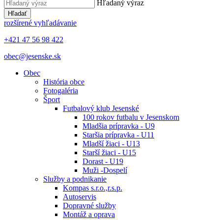
Hľadaný výraz
Hľadať
rozšírené vyhľadávanie
+421 47 56 98 422
obec@jesenske.sk
Obec
História obce
Fotogaléria
Šport
Futbalový klub Jesenské
100 rokov futbalu v Jesenskom
Mladšia prípravka - U9
Staršia prípravka - U11
Mladší žiaci - U13
Starší žiaci - U15
Dorast - U19
Muži -Dospelí
Služby a podnikanie
Kompas s.r.o.,r.s.p.
Autoservis
Dopravné služby
Montáž a oprava