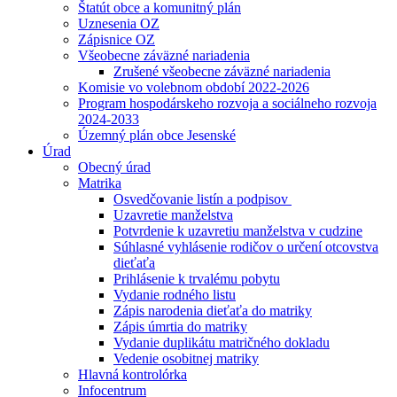
Štatút obce a komunitný plán
Uznesenia OZ
Zápisnice OZ
Všeobecne záväzné nariadenia
Zrušené všeobecne záväzné nariadenia
Komisie vo volebnom období 2022-2026
Program hospodárskeho rozvoja a sociálneho rozvoja
2024-2033
Územný plán obce Jesenské
Úrad
Obecný úrad
Matrika
Osvedčovanie listín a podpisov
Uzavretie manželstva
Potvrdenie k uzavretiu manželstva v cudzine
Súhlasné vyhlásenie rodičov o určení otcovstva
dieťaťa
Prihlásenie k trvalému pobytu
Vydanie rodného listu
Zápis narodenia dieťaťa do matriky
Zápis úmrtia do matriky
Vydanie duplikátu matričného dokladu
Vedenie osobitnej matriky
Hlavná kontrolórka
Infocentrum