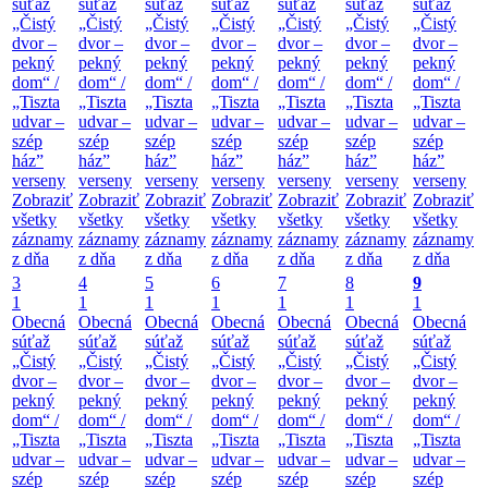
súťaž
súťaž
súťaž
súťaž
súťaž
súťaž
súťaž
„Čistý
„Čistý
„Čistý
„Čistý
„Čistý
„Čistý
„Čistý
dvor –
dvor –
dvor –
dvor –
dvor –
dvor –
dvor –
pekný
pekný
pekný
pekný
pekný
pekný
pekný
dom“ /
dom“ /
dom“ /
dom“ /
dom“ /
dom“ /
dom“ /
„Tiszta
„Tiszta
„Tiszta
„Tiszta
„Tiszta
„Tiszta
„Tiszta
udvar –
udvar –
udvar –
udvar –
udvar –
udvar –
udvar –
szép
szép
szép
szép
szép
szép
szép
ház”
ház”
ház”
ház”
ház”
ház”
ház”
verseny
verseny
verseny
verseny
verseny
verseny
verseny
Zobraziť
Zobraziť
Zobraziť
Zobraziť
Zobraziť
Zobraziť
Zobraziť
všetky
všetky
všetky
všetky
všetky
všetky
všetky
záznamy
záznamy
záznamy
záznamy
záznamy
záznamy
záznamy
z dňa
z dňa
z dňa
z dňa
z dňa
z dňa
z dňa
3
4
5
6
7
8
9
1
1
1
1
1
1
1
Obecná
Obecná
Obecná
Obecná
Obecná
Obecná
Obecná
súťaž
súťaž
súťaž
súťaž
súťaž
súťaž
súťaž
„Čistý
„Čistý
„Čistý
„Čistý
„Čistý
„Čistý
„Čistý
dvor –
dvor –
dvor –
dvor –
dvor –
dvor –
dvor –
pekný
pekný
pekný
pekný
pekný
pekný
pekný
dom“ /
dom“ /
dom“ /
dom“ /
dom“ /
dom“ /
dom“ /
„Tiszta
„Tiszta
„Tiszta
„Tiszta
„Tiszta
„Tiszta
„Tiszta
udvar –
udvar –
udvar –
udvar –
udvar –
udvar –
udvar –
szép
szép
szép
szép
szép
szép
szép