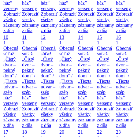
ház”
ház”
ház”
ház”
ház”
ház”
ház”
verseny
verseny
verseny
verseny
verseny
verseny
verseny
Zobraziť
Zobraziť
Zobraziť
Zobraziť
Zobraziť
Zobraziť
Zobraziť
všetky
všetky
všetky
všetky
všetky
všetky
všetky
záznamy
záznamy
záznamy
záznamy
záznamy
záznamy
záznamy
z dňa
z dňa
z dňa
z dňa
z dňa
z dňa
z dňa
10
11
12
13
14
15
16
1
1
1
1
1
1
1
Obecná
Obecná
Obecná
Obecná
Obecná
Obecná
Obecná
súťaž
súťaž
súťaž
súťaž
súťaž
súťaž
súťaž
„Čistý
„Čistý
„Čistý
„Čistý
„Čistý
„Čistý
„Čistý
dvor –
dvor –
dvor –
dvor –
dvor –
dvor –
dvor –
pekný
pekný
pekný
pekný
pekný
pekný
pekný
dom“ /
dom“ /
dom“ /
dom“ /
dom“ /
dom“ /
dom“ /
„Tiszta
„Tiszta
„Tiszta
„Tiszta
„Tiszta
„Tiszta
„Tiszta
udvar –
udvar –
udvar –
udvar –
udvar –
udvar –
udvar –
szép
szép
szép
szép
szép
szép
szép
ház”
ház”
ház”
ház”
ház”
ház”
ház”
verseny
verseny
verseny
verseny
verseny
verseny
verseny
Zobraziť
Zobraziť
Zobraziť
Zobraziť
Zobraziť
Zobraziť
Zobraziť
všetky
všetky
všetky
všetky
všetky
všetky
všetky
záznamy
záznamy
záznamy
záznamy
záznamy
záznamy
záznamy
z dňa
z dňa
z dňa
z dňa
z dňa
z dňa
z dňa
17
18
19
20
21
22
23