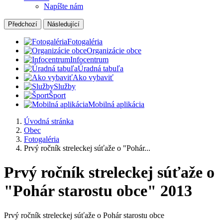
Napíšte nám
Předchozí
Následující
Fotogaléria
Organizácie obce
Infocentrum
Úradná tabuľa
Ako vybaviť
Služby
Šport
Mobilná aplikácia
Úvodná stránka
Obec
Fotogaléria
Prvý ročník streleckej súťaže o "Pohár...
Prvý ročník streleckej súťaže o
"Pohár starostu obce" 2013
Prvý ročník streleckej súťaže o Pohár starostu obce