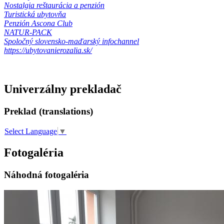
Nostalgia reštaurácia a penzión
Turistická ubytovňa
Penzión Ascona Club
NATUR-PACK
Spoločný slovensko-maďarský infochannel
https://ubytovanierozalia.sk/
Univerzálny prekladač
Preklad (translations)
Select Language
▼
Fotogaléria
Náhodná fotogaléria