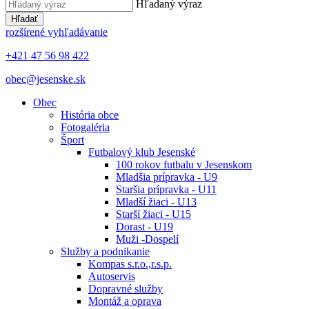
Hľadaný výraz
Hľadať
rozšírené vyhľadávanie
+421 47 56 98 422
obec@jesenske.sk
Obec
História obce
Fotogaléria
Šport
Futbalový klub Jesenské
100 rokov futbalu v Jesenskom
Mladšia prípravka - U9
Staršia prípravka - U11
Mladší žiaci - U13
Starší žiaci - U15
Dorast - U19
Muži -Dospelí
Služby a podnikanie
Kompas s.r.o.,r.s.p.
Autoservis
Dopravné služby
Montáž a oprava