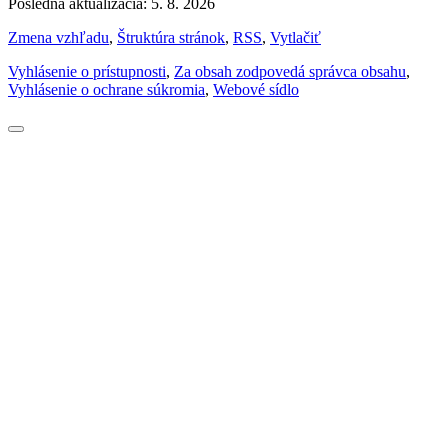
Posledná aktualizácia: 5. 8. 2026
Zmena vzhľadu
,
Štruktúra stránok
,
RSS
,
Vytlačiť
Vyhlásenie o prístupnosti
,
Za obsah zodpovedá správca obsahu
,
Vyhlásenie o ochrane súkromia
,
Webové sídlo