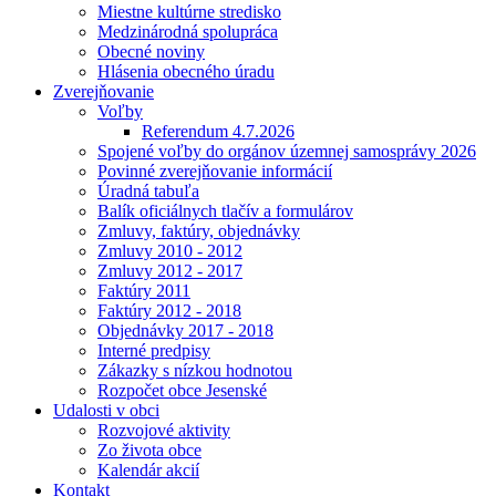
Miestne kultúrne stredisko
Medzinárodná spolupráca
Obecné noviny
Hlásenia obecného úradu
Zverejňovanie
Voľby
Referendum 4.7.2026
Spojené voľby do orgánov územnej samosprávy 2026
Povinné zverejňovanie informácií
Úradná tabuľa
Balík oficiálnych tlačív a formulárov
Zmluvy, faktúry, objednávky
Zmluvy 2010 - 2012
Zmluvy 2012 - 2017
Faktúry 2011
Faktúry 2012 - 2018
Objednávky 2017 - 2018
Interné predpisy
Zákazky s nízkou hodnotou
Rozpočet obce Jesenské
Udalosti v obci
Rozvojové aktivity
Zo života obce
Kalendár akcií
Kontakt