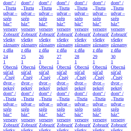
dom“ /
dom“ /
dom“ /
dom“ /
dom“ /
dom“ /
dom“ /
„Tiszta
„Tiszta
„Tiszta
„Tiszta
„Tiszta
„Tiszta
„Tiszta
udvar –
udvar –
udvar –
udvar –
udvar –
udvar –
udvar –
szép
szép
szép
szép
szép
szép
szép
ház”
ház”
ház”
ház”
ház”
ház”
ház”
verseny
verseny
verseny
verseny
verseny
verseny
verseny
Zobraziť
Zobraziť
Zobraziť
Zobraziť
Zobraziť
Zobraziť
Zobraziť
všetky
všetky
všetky
všetky
všetky
všetky
všetky
záznamy
záznamy
záznamy
záznamy
záznamy
záznamy
záznamy
z dňa
z dňa
z dňa
z dňa
z dňa
z dňa
z dňa
24
25
26
27
28
29
30
1
1
1
1
1
1
1
Obecná
Obecná
Obecná
Obecná
Obecná
Obecná
Obecná
súťaž
súťaž
súťaž
súťaž
súťaž
súťaž
súťaž
„Čistý
„Čistý
„Čistý
„Čistý
„Čistý
„Čistý
„Čistý
dvor –
dvor –
dvor –
dvor –
dvor –
dvor –
dvor –
pekný
pekný
pekný
pekný
pekný
pekný
pekný
dom“ /
dom“ /
dom“ /
dom“ /
dom“ /
dom“ /
dom“ /
„Tiszta
„Tiszta
„Tiszta
„Tiszta
„Tiszta
„Tiszta
„Tiszta
udvar –
udvar –
udvar –
udvar –
udvar –
udvar –
udvar –
szép
szép
szép
szép
szép
szép
szép
ház”
ház”
ház”
ház”
ház”
ház”
ház”
verseny
verseny
verseny
verseny
verseny
verseny
verseny
Zobraziť
Zobraziť
Zobraziť
Zobraziť
Zobraziť
Zobraziť
Zobraziť
všetky
všetky
všetky
všetky
všetky
všetky
všetky