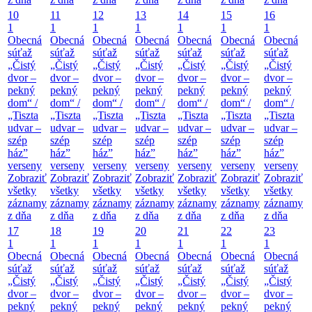
10
11
12
13
14
15
16
1
1
1
1
1
1
1
Obecná
Obecná
Obecná
Obecná
Obecná
Obecná
Obecná
súťaž
súťaž
súťaž
súťaž
súťaž
súťaž
súťaž
„Čistý
„Čistý
„Čistý
„Čistý
„Čistý
„Čistý
„Čistý
dvor –
dvor –
dvor –
dvor –
dvor –
dvor –
dvor –
pekný
pekný
pekný
pekný
pekný
pekný
pekný
dom“ /
dom“ /
dom“ /
dom“ /
dom“ /
dom“ /
dom“ /
„Tiszta
„Tiszta
„Tiszta
„Tiszta
„Tiszta
„Tiszta
„Tiszta
udvar –
udvar –
udvar –
udvar –
udvar –
udvar –
udvar –
szép
szép
szép
szép
szép
szép
szép
ház”
ház”
ház”
ház”
ház”
ház”
ház”
verseny
verseny
verseny
verseny
verseny
verseny
verseny
Zobraziť
Zobraziť
Zobraziť
Zobraziť
Zobraziť
Zobraziť
Zobraziť
všetky
všetky
všetky
všetky
všetky
všetky
všetky
záznamy
záznamy
záznamy
záznamy
záznamy
záznamy
záznamy
z dňa
z dňa
z dňa
z dňa
z dňa
z dňa
z dňa
17
18
19
20
21
22
23
1
1
1
1
1
1
1
Obecná
Obecná
Obecná
Obecná
Obecná
Obecná
Obecná
súťaž
súťaž
súťaž
súťaž
súťaž
súťaž
súťaž
„Čistý
„Čistý
„Čistý
„Čistý
„Čistý
„Čistý
„Čistý
dvor –
dvor –
dvor –
dvor –
dvor –
dvor –
dvor –
pekný
pekný
pekný
pekný
pekný
pekný
pekný