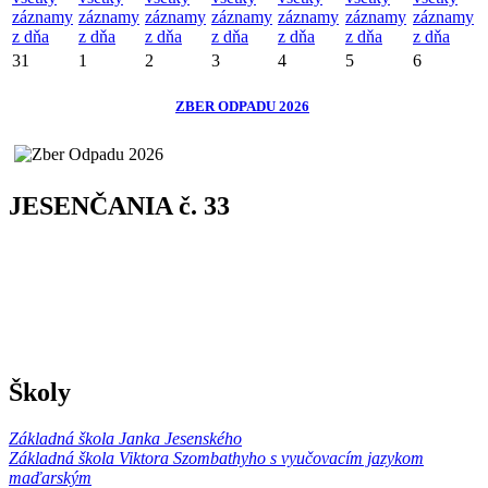
záznamy
záznamy
záznamy
záznamy
záznamy
záznamy
záznamy
z dňa
z dňa
z dňa
z dňa
z dňa
z dňa
z dňa
31
1
2
3
4
5
6
ZBER ODPADU 2026
JESENČANIA č. 33
Školy
Základná škola Janka Jesenského
Základná škola Viktora Szombathyho s vyučovacím jazykom
maďarským