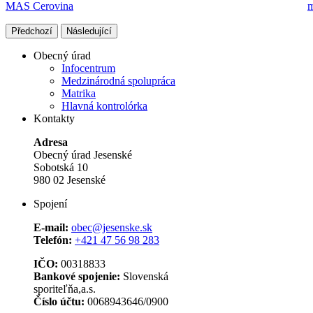
MAS Cerovina
Předchozí
Následující
Obecný úrad
Infocentrum
Medzinárodná spolupráca
Matrika
Hlavná kontrolórka
Kontakty
Adresa
Obecný úrad Jesenské
Sobotská 10
980 02 Jesenské
Spojení
E-mail:
obec@jesenske.sk
Telefón:
+421 47 56 98 283
IČO:
00318833
Bankové spojenie:
Slovenská
sporiteľňa,a.s.
Číslo účtu:
0068943646/0900