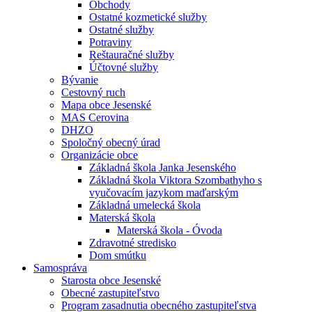
Obchody
Ostatné kozmetické služby
Ostatné služby
Potraviny
Reštauračné služby
Účtovné služby
Bývanie
Cestovný ruch
Mapa obce Jesenské
MAS Cerovina
DHZO
Spoločný obecný úrad
Organizácie obce
Základná škola Janka Jesenského
Základná škola Viktora Szombathyho s
vyučovacím jazykom maďarským
Základná umelecká škola
Materská škola
Materská škola - Óvoda
Zdravotné stredisko
Dom smútku
Samospráva
Starosta obce Jesenské
Obecné zastupiteľstvo
Program zasadnutia obecného zastupiteľstva