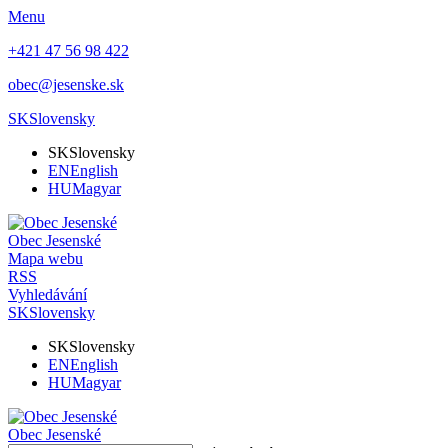
Menu
+421 47 56 98 422
obec@jesenske.sk
SK
Slovensky
SK
Slovensky
EN
English
HU
Magyar
Obec
Jesenské
Mapa webu
RSS
Vyhledávání
SK
Slovensky
SK
Slovensky
EN
English
HU
Magyar
Obec
Jesenské