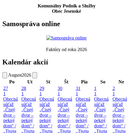
Komunálny Podnik a Služby
Obec Jesenské
Samospráva online
Faktúry od roku 2026
Kalendár akcií
August
2026
Po
Ut
St
Št
Pia
So
Ne
27
28
29
30
31
1
2
1
1
1
1
1
1
1
Obecná
Obecná
Obecná
Obecná
Obecná
Obecná
Obecná
súťaž
súťaž
súťaž
súťaž
súťaž
súťaž
súťaž
„Čistý
„Čistý
„Čistý
„Čistý
„Čistý
„Čistý
„Čistý
dvor –
dvor –
dvor –
dvor –
dvor –
dvor –
dvor –
pekný
pekný
pekný
pekný
pekný
pekný
pekný
dom“ /
dom“ /
dom“ /
dom“ /
dom“ /
dom“ /
dom“ /
„Tiszta
„Tiszta
„Tiszta
„Tiszta
„Tiszta
„Tiszta
„Tiszta