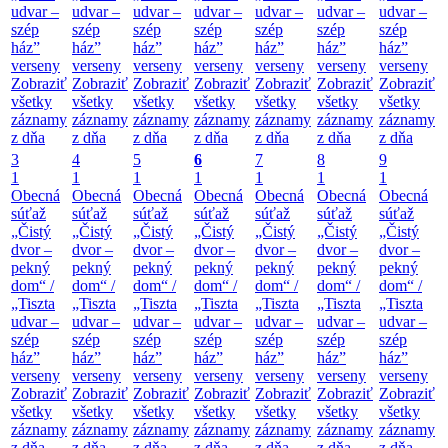
udvar –
udvar –
udvar –
udvar –
udvar –
udvar –
udvar –
szép
szép
szép
szép
szép
szép
szép
ház”
ház”
ház”
ház”
ház”
ház”
ház”
verseny
verseny
verseny
verseny
verseny
verseny
verseny
Zobraziť
Zobraziť
Zobraziť
Zobraziť
Zobraziť
Zobraziť
Zobraziť
všetky
všetky
všetky
všetky
všetky
všetky
všetky
záznamy
záznamy
záznamy
záznamy
záznamy
záznamy
záznamy
z dňa
z dňa
z dňa
z dňa
z dňa
z dňa
z dňa
3
4
5
6
7
8
9
1
1
1
1
1
1
1
Obecná
Obecná
Obecná
Obecná
Obecná
Obecná
Obecná
súťaž
súťaž
súťaž
súťaž
súťaž
súťaž
súťaž
„Čistý
„Čistý
„Čistý
„Čistý
„Čistý
„Čistý
„Čistý
dvor –
dvor –
dvor –
dvor –
dvor –
dvor –
dvor –
pekný
pekný
pekný
pekný
pekný
pekný
pekný
dom“ /
dom“ /
dom“ /
dom“ /
dom“ /
dom“ /
dom“ /
„Tiszta
„Tiszta
„Tiszta
„Tiszta
„Tiszta
„Tiszta
„Tiszta
udvar –
udvar –
udvar –
udvar –
udvar –
udvar –
udvar –
szép
szép
szép
szép
szép
szép
szép
ház”
ház”
ház”
ház”
ház”
ház”
ház”
verseny
verseny
verseny
verseny
verseny
verseny
verseny
Zobraziť
Zobraziť
Zobraziť
Zobraziť
Zobraziť
Zobraziť
Zobraziť
všetky
všetky
všetky
všetky
všetky
všetky
všetky
záznamy
záznamy
záznamy
záznamy
záznamy
záznamy
záznamy
z dňa
z dňa
z dňa
z dňa
z dňa
z dňa
z dňa