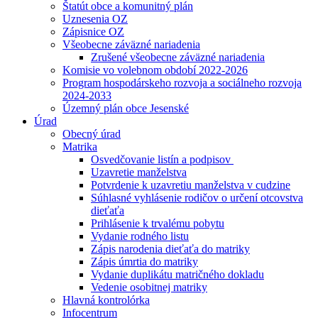
Štatút obce a komunitný plán
Uznesenia OZ
Zápisnice OZ
Všeobecne záväzné nariadenia
Zrušené všeobecne záväzné nariadenia
Komisie vo volebnom období 2022-2026
Program hospodárskeho rozvoja a sociálneho rozvoja
2024-2033
Územný plán obce Jesenské
Úrad
Obecný úrad
Matrika
Osvedčovanie listín a podpisov
Uzavretie manželstva
Potvrdenie k uzavretiu manželstva v cudzine
Súhlasné vyhlásenie rodičov o určení otcovstva
dieťaťa
Prihlásenie k trvalému pobytu
Vydanie rodného listu
Zápis narodenia dieťaťa do matriky
Zápis úmrtia do matriky
Vydanie duplikátu matričného dokladu
Vedenie osobitnej matriky
Hlavná kontrolórka
Infocentrum