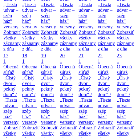
„Tiszta
„Tiszta
„Tiszta
„Tiszta
„Tiszta
„Tiszta
„Tiszta
udvar –
udvar –
udvar –
udvar –
udvar –
udvar –
udvar –
szép
szép
szép
szép
szép
szép
szép
ház”
ház”
ház”
ház”
ház”
ház”
ház”
verseny
verseny
verseny
verseny
verseny
verseny
verseny
Zobraziť
Zobraziť
Zobraziť
Zobraziť
Zobraziť
Zobraziť
Zobraziť
všetky
všetky
všetky
všetky
všetky
všetky
všetky
záznamy
záznamy
záznamy
záznamy
záznamy
záznamy
záznamy
z dňa
z dňa
z dňa
z dňa
z dňa
z dňa
z dňa
17
18
19
20
21
22
23
1
1
1
1
1
1
1
Obecná
Obecná
Obecná
Obecná
Obecná
Obecná
Obecná
súťaž
súťaž
súťaž
súťaž
súťaž
súťaž
súťaž
„Čistý
„Čistý
„Čistý
„Čistý
„Čistý
„Čistý
„Čistý
dvor –
dvor –
dvor –
dvor –
dvor –
dvor –
dvor –
pekný
pekný
pekný
pekný
pekný
pekný
pekný
dom“ /
dom“ /
dom“ /
dom“ /
dom“ /
dom“ /
dom“ /
„Tiszta
„Tiszta
„Tiszta
„Tiszta
„Tiszta
„Tiszta
„Tiszta
udvar –
udvar –
udvar –
udvar –
udvar –
udvar –
udvar –
szép
szép
szép
szép
szép
szép
szép
ház”
ház”
ház”
ház”
ház”
ház”
ház”
verseny
verseny
verseny
verseny
verseny
verseny
verseny
Zobraziť
Zobraziť
Zobraziť
Zobraziť
Zobraziť
Zobraziť
Zobraziť
všetky
všetky
všetky
všetky
všetky
všetky
všetky