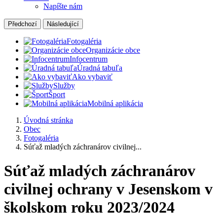
Napíšte nám
Předchozí
Následující
Fotogaléria
Organizácie obce
Infocentrum
Úradná tabuľa
Ako vybaviť
Služby
Šport
Mobilná aplikácia
Úvodná stránka
Obec
Fotogaléria
Súťaž mladých záchranárov civilnej...
Súťaž mladých záchranárov
civilnej ochrany v Jesenskom v
školskom roku 2023/2024