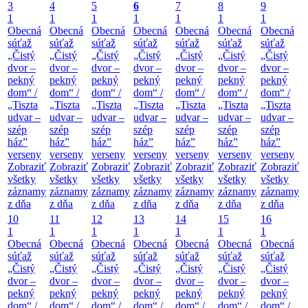
3
4
5
6
7
8
9
1
1
1
1
1
1
1
Obecná
Obecná
Obecná
Obecná
Obecná
Obecná
Obecná
súťaž
súťaž
súťaž
súťaž
súťaž
súťaž
súťaž
„Čistý
„Čistý
„Čistý
„Čistý
„Čistý
„Čistý
„Čistý
dvor –
dvor –
dvor –
dvor –
dvor –
dvor –
dvor –
pekný
pekný
pekný
pekný
pekný
pekný
pekný
dom“ /
dom“ /
dom“ /
dom“ /
dom“ /
dom“ /
dom“ /
„Tiszta
„Tiszta
„Tiszta
„Tiszta
„Tiszta
„Tiszta
„Tiszta
udvar –
udvar –
udvar –
udvar –
udvar –
udvar –
udvar –
szép
szép
szép
szép
szép
szép
szép
ház”
ház”
ház”
ház”
ház”
ház”
ház”
verseny
verseny
verseny
verseny
verseny
verseny
verseny
Zobraziť
Zobraziť
Zobraziť
Zobraziť
Zobraziť
Zobraziť
Zobraziť
všetky
všetky
všetky
všetky
všetky
všetky
všetky
záznamy
záznamy
záznamy
záznamy
záznamy
záznamy
záznamy
z dňa
z dňa
z dňa
z dňa
z dňa
z dňa
z dňa
10
11
12
13
14
15
16
1
1
1
1
1
1
1
Obecná
Obecná
Obecná
Obecná
Obecná
Obecná
Obecná
súťaž
súťaž
súťaž
súťaž
súťaž
súťaž
súťaž
„Čistý
„Čistý
„Čistý
„Čistý
„Čistý
„Čistý
„Čistý
dvor –
dvor –
dvor –
dvor –
dvor –
dvor –
dvor –
pekný
pekný
pekný
pekný
pekný
pekný
pekný
dom“ /
dom“ /
dom“ /
dom“ /
dom“ /
dom“ /
dom“ /