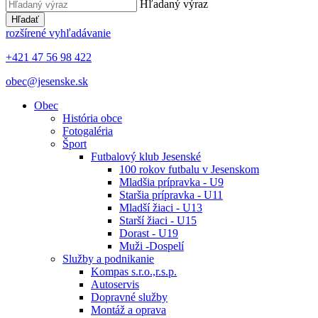
Hľadaný výraz
Hľadať
rozšírené vyhľadávanie
+421 47 56 98 422
obec@jesenske.sk
Obec
História obce
Fotogaléria
Šport
Futbalový klub Jesenské
100 rokov futbalu v Jesenskom
Mladšia prípravka - U9
Staršia prípravka - U11
Mladší žiaci - U13
Starší žiaci - U15
Dorast - U19
Muži -Dospelí
Služby a podnikanie
Kompas s.r.o.,r.s.p.
Autoservis
Dopravné služby
Montáž a oprava