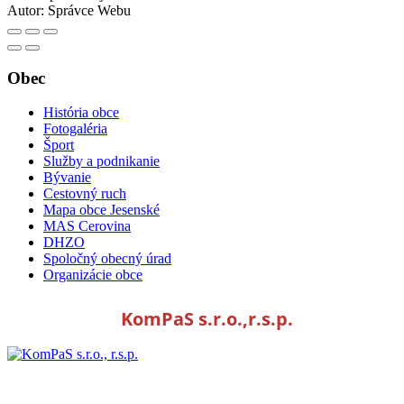
Autor:
Správce Webu
Obec
História obce
Fotogaléria
Šport
Služby a podnikanie
Bývanie
Cestovný ruch
Mapa obce Jesenské
MAS Cerovina
DHZO
Spoločný obecný úrad
Organizácie obce
KomPaS s.r.o.,r.s.p.