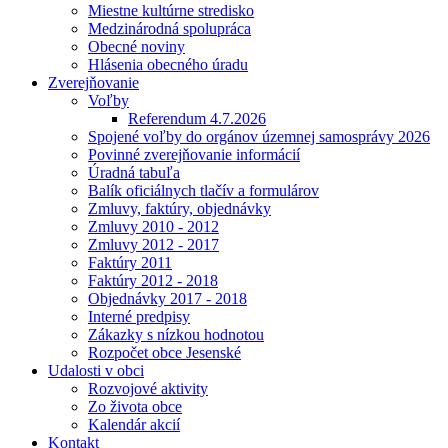
Miestne kultúrne stredisko
Medzinárodná spolupráca
Obecné noviny
Hlásenia obecného úradu
Zverejňovanie
Voľby
Referendum 4.7.2026
Spojené voľby do orgánov územnej samosprávy 2026
Povinné zverejňovanie informácií
Úradná tabuľa
Balík oficiálnych tlačív a formulárov
Zmluvy, faktúry, objednávky
Zmluvy 2010 - 2012
Zmluvy 2012 - 2017
Faktúry 2011
Faktúry 2012 - 2018
Objednávky 2017 - 2018
Interné predpisy
Zákazky s nízkou hodnotou
Rozpočet obce Jesenské
Udalosti v obci
Rozvojové aktivity
Zo života obce
Kalendár akcií
Kontakt