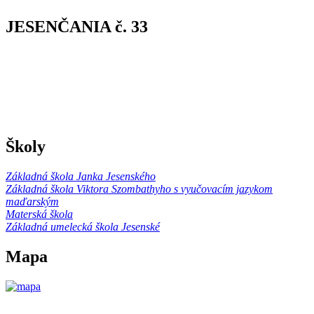
JESENČANIA č. 33
Školy
Základná škola Janka Jesenského
Základná škola Viktora Szombathyho s vyučovacím jazykom
maďarským
Materská škola
Základná umelecká škola Jesenské
Mapa