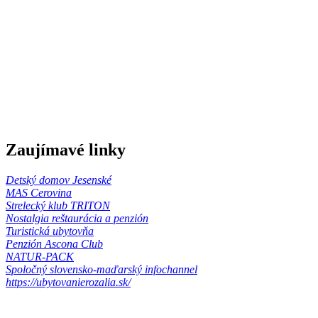
Zaujímavé linky
Detský domov Jesenské
MAS Cerovina
Strelecký klub TRITON
Nostalgia reštaurácia a penzión
Turistická ubytovňa
Penzión Ascona Club
NATUR-PACK
Spoločný slovensko-maďarský infochannel
https://ubytovanierozalia.sk/