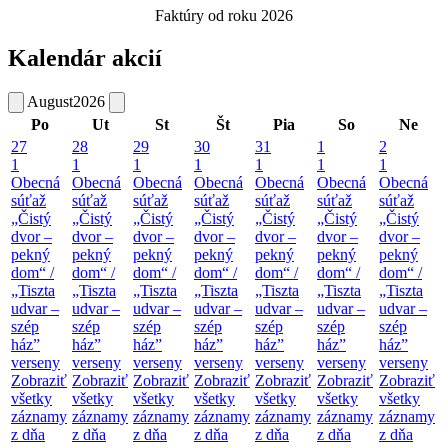
Faktúry od roku 2026
Kalendár akcií
August
2026
Po
Ut
St
Št
Pia
So
Ne
27
28
29
30
31
1
2
1
1
1
1
1
1
1
Obecná
Obecná
Obecná
Obecná
Obecná
Obecná
Obecná
súťaž
súťaž
súťaž
súťaž
súťaž
súťaž
súťaž
„Čistý
„Čistý
„Čistý
„Čistý
„Čistý
„Čistý
„Čistý
dvor –
dvor –
dvor –
dvor –
dvor –
dvor –
dvor –
pekný
pekný
pekný
pekný
pekný
pekný
pekný
dom“ /
dom“ /
dom“ /
dom“ /
dom“ /
dom“ /
dom“ /
„Tiszta
„Tiszta
„Tiszta
„Tiszta
„Tiszta
„Tiszta
„Tiszta
udvar –
udvar –
udvar –
udvar –
udvar –
udvar –
udvar –
szép
szép
szép
szép
szép
szép
szép
ház”
ház”
ház”
ház”
ház”
ház”
ház”
verseny
verseny
verseny
verseny
verseny
verseny
verseny
Zobraziť
Zobraziť
Zobraziť
Zobraziť
Zobraziť
Zobraziť
Zobraziť
všetky
všetky
všetky
všetky
všetky
všetky
všetky
záznamy
záznamy
záznamy
záznamy
záznamy
záznamy
záznamy
z dňa
z dňa
z dňa
z dňa
z dňa
z dňa
z dňa