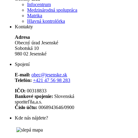
Infocentrum
Medzinárodná spolupráca
Matrika
Hlavná kontrolórka
Kontakty
Adresa
Obecný úrad Jesenské
Sobotská 10
980 02 Jesenské
Spojení
E-mail:
obec@jesenske.sk
Telefón:
+421 47 56 98 283
IČO:
00318833
Bankové spojenie:
Slovenská
sporiteľňa,a.s.
Číslo účtu:
0068943646/0900
Kde nás nájdete?