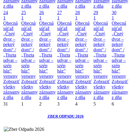
záznamy
záznamy
záznamy
záznamy
záznamy
záznamy
záznamy
z dňa
z dňa
z dňa
z dňa
z dňa
z dňa
z dňa
24
25
26
27
28
29
30
1
1
1
1
1
1
1
Obecná
Obecná
Obecná
Obecná
Obecná
Obecná
Obecná
súťaž
súťaž
súťaž
súťaž
súťaž
súťaž
súťaž
„Čistý
„Čistý
„Čistý
„Čistý
„Čistý
„Čistý
„Čistý
dvor –
dvor –
dvor –
dvor –
dvor –
dvor –
dvor –
pekný
pekný
pekný
pekný
pekný
pekný
pekný
dom“ /
dom“ /
dom“ /
dom“ /
dom“ /
dom“ /
dom“ /
„Tiszta
„Tiszta
„Tiszta
„Tiszta
„Tiszta
„Tiszta
„Tiszta
udvar –
udvar –
udvar –
udvar –
udvar –
udvar –
udvar –
szép
szép
szép
szép
szép
szép
szép
ház”
ház”
ház”
ház”
ház”
ház”
ház”
verseny
verseny
verseny
verseny
verseny
verseny
verseny
Zobraziť
Zobraziť
Zobraziť
Zobraziť
Zobraziť
Zobraziť
Zobraziť
všetky
všetky
všetky
všetky
všetky
všetky
všetky
záznamy
záznamy
záznamy
záznamy
záznamy
záznamy
záznamy
z dňa
z dňa
z dňa
z dňa
z dňa
z dňa
z dňa
31
1
2
3
4
5
6
ZBER ODPADU 2026