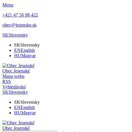
Menu
+421 47 56 98 422
obec@jesenske.sk
SK
Slovensky
SK
Slovensky
EN
English
HU
Magyar
Obec
Jesenské
Mapa webu
RSS
Vyhledávání
SK
Slovensky
SK
Slovensky
EN
English
HU
Magyar
Obec
Jesenské