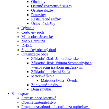
Obchody
Ostatné kozmetické služby
Ostatné služby
Potraviny
Reštauračné služby
Účtovné služby
Bývanie
Cestovný ruch
Mapa obce Jesenské
MAS Cerovina
DHZO
Spoločný obecný úrad
Organizácie obce
Základná škola Janka Jesenského
Základná škola Viktora Szombathyho s
vyučovacím jazykom maďarským
Základná umelecká škola
Materská škola
Materská škola - Óvoda
Zdravotné stredisko
Dom smútku
Samospráva
Starosta obce Jesenské
Obecné zastupiteľstvo
Program zasadnutia obecného zastupiteľstva