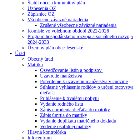
Štatút obce a komunitný plán
Uznesenia OZ
Zápisnice OZ
Všeobecne záväzné nariadenia
Zrušené všeobecne záväzné nariadenia
Komisie vo volebnom období 2022-2026
Program hospodárskeho rozvoja a sociálneho rozvoja
2024-2033
Územný plán obce Jesenské
Úrad
Obecný úrad
Matrika
Osvedčovanie listín a podpisov
Uzavretie manželstva
Potvrdenie k uzavretiu manželstva v cudzine
Súhlasné vyhlásenie rodičov o určení otcovstva
dieťaťa
Prihlásenie k trvalému pobytu
Vydanie rodného listu
Zápis narodenia dieťaťa do matriky
Zápis úmrtia do matriky
Vydanie duplikátu matričného dokladu
Vedenie osobitnej matriky
Hlavná kontrolórka
Infocentrum