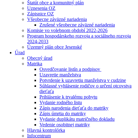
Štatút obce a komunitný plán
Uznesenia OZ
Zápisnice OZ
Všeobecne záväzné nariadenia
Zrušené všeobecne záväzné nariadenia
Komisie vo volebnom období 2022-2026
Program hospodárskeho rozvoja a sociálneho rozvoja
2024-2033
Územný plán obce Jesenské
Úrad
Obecný úrad
Matrika
Osvedčovanie listín a podpisov
Uzavretie manželstva
Potvrdenie k uzavretiu manželstva v cudzine
Súhlasné vyhlásenie rodičov o určení otcovstva
dieťaťa
Prihlásenie k trvalému pobytu
Vydanie rodného listu
Zápis narodenia dieťaťa do matriky
Zápis úmrtia do matriky
Vydanie duplikátu matričného dokladu
Vedenie osobitnej matriky
Hlavná kontrolórka
Infocentrum