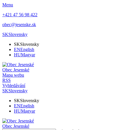
Menu
+421 47 56 98 422
obec@jesenske.sk
SK
Slovensky
SK
Slovensky
EN
English
HU
Magyar
Obec
Jesenské
Mapa webu
RSS
Vyhledávání
SK
Slovensky
SK
Slovensky
EN
English
HU
Magyar
Obec
Jesenské