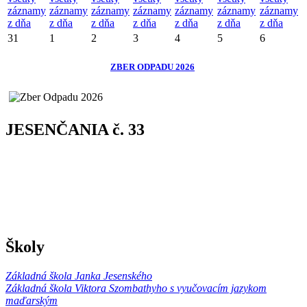
záznamy
záznamy
záznamy
záznamy
záznamy
záznamy
záznamy
z dňa
z dňa
z dňa
z dňa
z dňa
z dňa
z dňa
31
1
2
3
4
5
6
ZBER ODPADU 2026
JESENČANIA č. 33
Školy
Základná škola Janka Jesenského
Základná škola Viktora Szombathyho s vyučovacím jazykom
maďarským