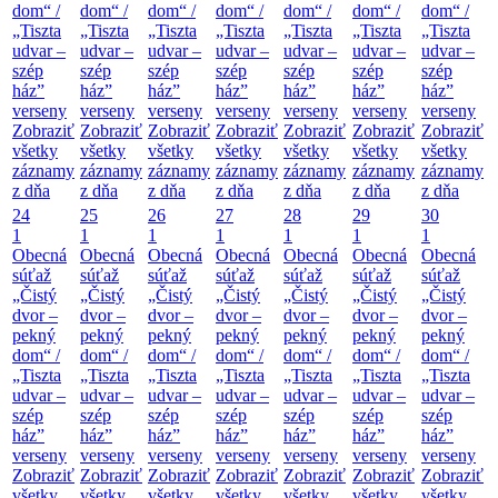
dom“ /
dom“ /
dom“ /
dom“ /
dom“ /
dom“ /
dom“ /
„Tiszta
„Tiszta
„Tiszta
„Tiszta
„Tiszta
„Tiszta
„Tiszta
udvar –
udvar –
udvar –
udvar –
udvar –
udvar –
udvar –
szép
szép
szép
szép
szép
szép
szép
ház”
ház”
ház”
ház”
ház”
ház”
ház”
verseny
verseny
verseny
verseny
verseny
verseny
verseny
Zobraziť
Zobraziť
Zobraziť
Zobraziť
Zobraziť
Zobraziť
Zobraziť
všetky
všetky
všetky
všetky
všetky
všetky
všetky
záznamy
záznamy
záznamy
záznamy
záznamy
záznamy
záznamy
z dňa
z dňa
z dňa
z dňa
z dňa
z dňa
z dňa
24
25
26
27
28
29
30
1
1
1
1
1
1
1
Obecná
Obecná
Obecná
Obecná
Obecná
Obecná
Obecná
súťaž
súťaž
súťaž
súťaž
súťaž
súťaž
súťaž
„Čistý
„Čistý
„Čistý
„Čistý
„Čistý
„Čistý
„Čistý
dvor –
dvor –
dvor –
dvor –
dvor –
dvor –
dvor –
pekný
pekný
pekný
pekný
pekný
pekný
pekný
dom“ /
dom“ /
dom“ /
dom“ /
dom“ /
dom“ /
dom“ /
„Tiszta
„Tiszta
„Tiszta
„Tiszta
„Tiszta
„Tiszta
„Tiszta
udvar –
udvar –
udvar –
udvar –
udvar –
udvar –
udvar –
szép
szép
szép
szép
szép
szép
szép
ház”
ház”
ház”
ház”
ház”
ház”
ház”
verseny
verseny
verseny
verseny
verseny
verseny
verseny
Zobraziť
Zobraziť
Zobraziť
Zobraziť
Zobraziť
Zobraziť
Zobraziť
všetky
všetky
všetky
všetky
všetky
všetky
všetky