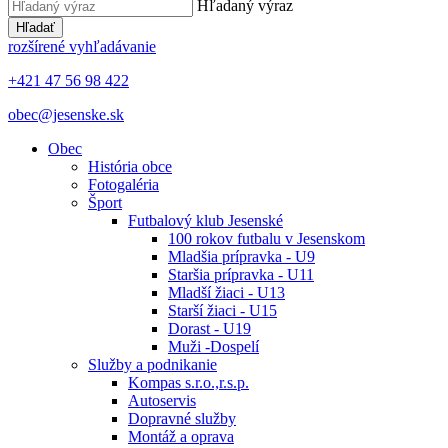
Hľadaný výraz
Hľadať
rozšírené vyhľadávanie
+421 47 56 98 422
obec@jesenske.sk
Obec
História obce
Fotogaléria
Šport
Futbalový klub Jesenské
100 rokov futbalu v Jesenskom
Mladšia prípravka - U9
Staršia prípravka - U11
Mladší žiaci - U13
Starší žiaci - U15
Dorast - U19
Muži -Dospelí
Služby a podnikanie
Kompas s.r.o.,r.s.p.
Autoservis
Dopravné služby
Montáž a oprava