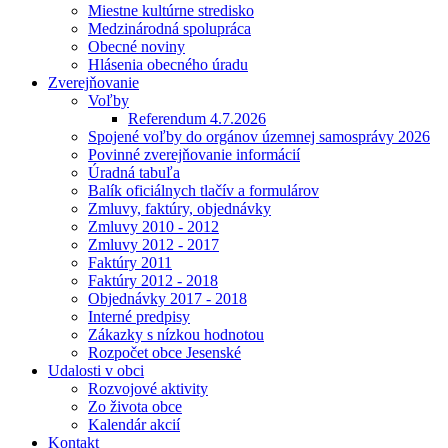
Miestne kultúrne stredisko
Medzinárodná spolupráca
Obecné noviny
Hlásenia obecného úradu
Zverejňovanie
Voľby
Referendum 4.7.2026
Spojené voľby do orgánov územnej samosprávy 2026
Povinné zverejňovanie informácií
Úradná tabuľa
Balík oficiálnych tlačív a formulárov
Zmluvy, faktúry, objednávky
Zmluvy 2010 - 2012
Zmluvy 2012 - 2017
Faktúry 2011
Faktúry 2012 - 2018
Objednávky 2017 - 2018
Interné predpisy
Zákazky s nízkou hodnotou
Rozpočet obce Jesenské
Udalosti v obci
Rozvojové aktivity
Zo života obce
Kalendár akcií
Kontakt