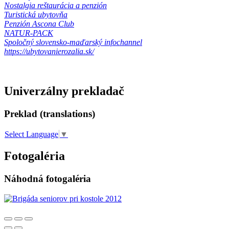
Nostalgia reštaurácia a penzión
Turistická ubytovňa
Penzión Ascona Club
NATUR-PACK
Spoločný slovensko-maďarský infochannel
https://ubytovanierozalia.sk/
Univerzálny prekladač
Preklad (translations)
Select Language
▼
Fotogaléria
Náhodná fotogaléria