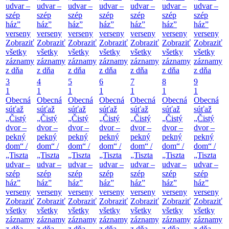
udvar –
udvar –
udvar –
udvar –
udvar –
udvar –
udvar –
szép
szép
szép
szép
szép
szép
szép
ház”
ház”
ház”
ház”
ház”
ház”
ház”
verseny
verseny
verseny
verseny
verseny
verseny
verseny
Zobraziť
Zobraziť
Zobraziť
Zobraziť
Zobraziť
Zobraziť
Zobraziť
všetky
všetky
všetky
všetky
všetky
všetky
všetky
záznamy
záznamy
záznamy
záznamy
záznamy
záznamy
záznamy
z dňa
z dňa
z dňa
z dňa
z dňa
z dňa
z dňa
3
4
5
6
7
8
9
1
1
1
1
1
1
1
Obecná
Obecná
Obecná
Obecná
Obecná
Obecná
Obecná
súťaž
súťaž
súťaž
súťaž
súťaž
súťaž
súťaž
„Čistý
„Čistý
„Čistý
„Čistý
„Čistý
„Čistý
„Čistý
dvor –
dvor –
dvor –
dvor –
dvor –
dvor –
dvor –
pekný
pekný
pekný
pekný
pekný
pekný
pekný
dom“ /
dom“ /
dom“ /
dom“ /
dom“ /
dom“ /
dom“ /
„Tiszta
„Tiszta
„Tiszta
„Tiszta
„Tiszta
„Tiszta
„Tiszta
udvar –
udvar –
udvar –
udvar –
udvar –
udvar –
udvar –
szép
szép
szép
szép
szép
szép
szép
ház”
ház”
ház”
ház”
ház”
ház”
ház”
verseny
verseny
verseny
verseny
verseny
verseny
verseny
Zobraziť
Zobraziť
Zobraziť
Zobraziť
Zobraziť
Zobraziť
Zobraziť
všetky
všetky
všetky
všetky
všetky
všetky
všetky
záznamy
záznamy
záznamy
záznamy
záznamy
záznamy
záznamy
z dňa
z dňa
z dňa
z dňa
z dňa
z dňa
z dňa