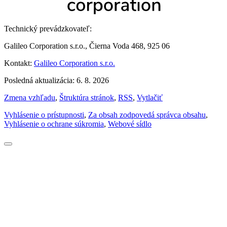
Technický prevádzkovateľ:
Galileo Corporation s.r.o., Čierna Voda 468, 925 06
Kontakt:
Galileo Corporation s.r.o.
Posledná aktualizácia: 6. 8. 2026
Zmena vzhľadu
,
Štruktúra stránok
,
RSS
,
Vytlačiť
Vyhlásenie o prístupnosti
,
Za obsah zodpovedá správca obsahu
,
Vyhlásenie o ochrane súkromia
,
Webové sídlo