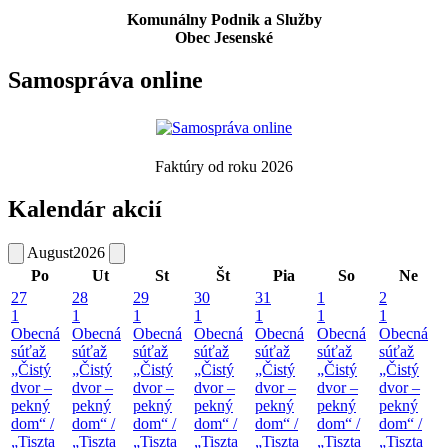
Komunálny Podnik a Služby
Obec Jesenské
Samospráva online
Faktúry od roku 2026
Kalendár akcií
August
2026
Po
Ut
St
Št
Pia
So
Ne
27
28
29
30
31
1
2
1
1
1
1
1
1
1
Obecná
Obecná
Obecná
Obecná
Obecná
Obecná
Obecná
súťaž
súťaž
súťaž
súťaž
súťaž
súťaž
súťaž
„Čistý
„Čistý
„Čistý
„Čistý
„Čistý
„Čistý
„Čistý
dvor –
dvor –
dvor –
dvor –
dvor –
dvor –
dvor –
pekný
pekný
pekný
pekný
pekný
pekný
pekný
dom“ /
dom“ /
dom“ /
dom“ /
dom“ /
dom“ /
dom“ /
„Tiszta
„Tiszta
„Tiszta
„Tiszta
„Tiszta
„Tiszta
„Tiszta