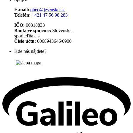
E-mail:
obec@jesenske.sk
Telefón:
+421 47 56 98 283
IČO:
00318833
Bankové spojenie:
Slovenská
sporiteľňa,a.s.
Číslo účtu:
0068943646/0900
Kde nás nájdete?