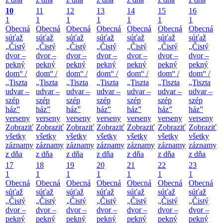
10
11
12
13
14
15
16
1
1
1
1
1
1
1
Obecná
Obecná
Obecná
Obecná
Obecná
Obecná
Obecná
súťaž
súťaž
súťaž
súťaž
súťaž
súťaž
súťaž
„Čistý
„Čistý
„Čistý
„Čistý
„Čistý
„Čistý
„Čistý
dvor –
dvor –
dvor –
dvor –
dvor –
dvor –
dvor –
pekný
pekný
pekný
pekný
pekný
pekný
pekný
dom“ /
dom“ /
dom“ /
dom“ /
dom“ /
dom“ /
dom“ /
„Tiszta
„Tiszta
„Tiszta
„Tiszta
„Tiszta
„Tiszta
„Tiszta
udvar –
udvar –
udvar –
udvar –
udvar –
udvar –
udvar –
szép
szép
szép
szép
szép
szép
szép
ház”
ház”
ház”
ház”
ház”
ház”
ház”
verseny
verseny
verseny
verseny
verseny
verseny
verseny
Zobraziť
Zobraziť
Zobraziť
Zobraziť
Zobraziť
Zobraziť
Zobraziť
všetky
všetky
všetky
všetky
všetky
všetky
všetky
záznamy
záznamy
záznamy
záznamy
záznamy
záznamy
záznamy
z dňa
z dňa
z dňa
z dňa
z dňa
z dňa
z dňa
17
18
19
20
21
22
23
1
1
1
1
1
1
1
Obecná
Obecná
Obecná
Obecná
Obecná
Obecná
Obecná
súťaž
súťaž
súťaž
súťaž
súťaž
súťaž
súťaž
„Čistý
„Čistý
„Čistý
„Čistý
„Čistý
„Čistý
„Čistý
dvor –
dvor –
dvor –
dvor –
dvor –
dvor –
dvor –
pekný
pekný
pekný
pekný
pekný
pekný
pekný