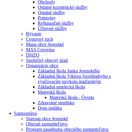
Obchody
Ostatné kozmetické služby
Ostatné služby
Potraviny
Reštauračné služby
Účtovné služby
Bývanie
Cestovný ruch
Mapa obce Jesenské
MAS Cerovina
DHZO
Spoločný obecný úrad
Organizácie obce
Základná škola Janka Jesenského
Základná škola Viktora Szombathyho s
vyučovacím jazykom maďarským
Základná umelecká škola
Materská škola
Materská škola - Óvoda
Zdravotné stredisko
Dom smútku
Samospráva
Starosta obce Jesenské
Obecné zastupiteľstvo
Program zasadnutia obecného zastupiteľstva