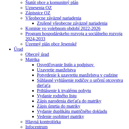
Štatút obce a komunitný plán
Uznesenia OZ
Zápisnice OZ
Všeobecne záväzné nariadenia
Zrušené všeobecne záväzné nariadenia
Komisie vo volebnom období 2022-2026
Program hospodárskeho rozvoja a sociálneho rozvoja
2024-2033
Územný plán obce Jesenské
Úrad
Obecný úrad
Matrika
Osvedčovanie listín a podpisov
Uzavretie manželstva
Potvrdenie k uzavretiu manželstva v cudzine
Súhlasné vyhlásenie rodičov o určení otcovstva
dieťaťa
Prihlásenie k trvalému pobytu
Vydanie rodného listu
Zápis narodenia dieťaťa do matriky
Zápis úmrtia do matriky
Vydanie duplikátu matričného dokladu
Vedenie osobitnej matriky
Hlavná kontrolórka
Infocentrum