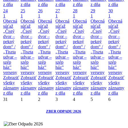
z dňa
z dňa
z dňa
z dňa
z dňa
z dňa
z dňa
24
25
26
27
28
29
30
1
1
1
1
1
1
1
Obecná
Obecná
Obecná
Obecná
Obecná
Obecná
Obecná
súťaž
súťaž
súťaž
súťaž
súťaž
súťaž
súťaž
„Čistý
„Čistý
„Čistý
„Čistý
„Čistý
„Čistý
„Čistý
dvor –
dvor –
dvor –
dvor –
dvor –
dvor –
dvor –
pekný
pekný
pekný
pekný
pekný
pekný
pekný
dom“ /
dom“ /
dom“ /
dom“ /
dom“ /
dom“ /
dom“ /
„Tiszta
„Tiszta
„Tiszta
„Tiszta
„Tiszta
„Tiszta
„Tiszta
udvar –
udvar –
udvar –
udvar –
udvar –
udvar –
udvar –
szép
szép
szép
szép
szép
szép
szép
ház”
ház”
ház”
ház”
ház”
ház”
ház”
verseny
verseny
verseny
verseny
verseny
verseny
verseny
Zobraziť
Zobraziť
Zobraziť
Zobraziť
Zobraziť
Zobraziť
Zobraziť
všetky
všetky
všetky
všetky
všetky
všetky
všetky
záznamy
záznamy
záznamy
záznamy
záznamy
záznamy
záznamy
z dňa
z dňa
z dňa
z dňa
z dňa
z dňa
z dňa
31
1
2
3
4
5
6
ZBER ODPADU 2026