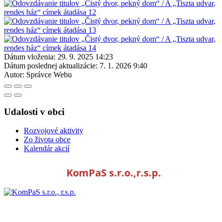
Dátum vloženia:
29. 9. 2025 14:23
Dátum poslednej aktualizácie:
7. 1. 2026 9:40
Autor:
Správce Webu
Udalosti v obci
Rozvojové aktivity
Zo života obce
Kalendár akcií
KomPaS s.r.o.,r.s.p.