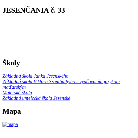
JESENČANIA č. 33
Školy
Základná škola Janka Jesenského
Základná škola Viktora Szombathyho s vyučovacím jazykom
maďarským
Materská škola
Základná umelecká škola Jesenské
Mapa