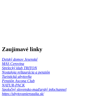
Zaujímavé linky
Detský domov Jesenské
MAS Cerovina
Strelecký klub TRITON
Nostalgia reštaurácia a penzión
Turistická ubytovňa
Penzión Ascona Club
NATUR-PACK
Spoločný slovensko-maďarský infochannel
https://ubytovanierozalia.sk/