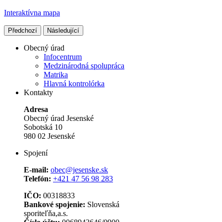
Interaktívna mapa
Předchozí
Následující
Obecný úrad
Infocentrum
Medzinárodná spolupráca
Matrika
Hlavná kontrolórka
Kontakty
Adresa
Obecný úrad Jesenské
Sobotská 10
980 02 Jesenské
Spojení
E-mail:
obec@jesenske.sk
Telefón:
+421 47 56 98 283
IČO:
00318833
Bankové spojenie:
Slovenská
sporiteľňa,a.s.