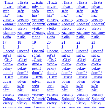
„Tiszta
„Tiszta
„Tiszta
„Tiszta
„Tiszta
„Tiszta
„Tiszta
udvar –
udvar –
udvar –
udvar –
udvar –
udvar –
udvar –
szép
szép
szép
szép
szép
szép
szép
ház”
ház”
ház”
ház”
ház”
ház”
ház”
verseny
verseny
verseny
verseny
verseny
verseny
verseny
Zobraziť
Zobraziť
Zobraziť
Zobraziť
Zobraziť
Zobraziť
Zobraziť
všetky
všetky
všetky
všetky
všetky
všetky
všetky
záznamy
záznamy
záznamy
záznamy
záznamy
záznamy
záznamy
z dňa
z dňa
z dňa
z dňa
z dňa
z dňa
z dňa
17
18
19
20
21
22
23
1
1
1
1
1
1
1
Obecná
Obecná
Obecná
Obecná
Obecná
Obecná
Obecná
súťaž
súťaž
súťaž
súťaž
súťaž
súťaž
súťaž
„Čistý
„Čistý
„Čistý
„Čistý
„Čistý
„Čistý
„Čistý
dvor –
dvor –
dvor –
dvor –
dvor –
dvor –
dvor –
pekný
pekný
pekný
pekný
pekný
pekný
pekný
dom“ /
dom“ /
dom“ /
dom“ /
dom“ /
dom“ /
dom“ /
„Tiszta
„Tiszta
„Tiszta
„Tiszta
„Tiszta
„Tiszta
„Tiszta
udvar –
udvar –
udvar –
udvar –
udvar –
udvar –
udvar –
szép
szép
szép
szép
szép
szép
szép
ház”
ház”
ház”
ház”
ház”
ház”
ház”
verseny
verseny
verseny
verseny
verseny
verseny
verseny
Zobraziť
Zobraziť
Zobraziť
Zobraziť
Zobraziť
Zobraziť
Zobraziť
všetky
všetky
všetky
všetky
všetky
všetky
všetky
záznamy
záznamy
záznamy
záznamy
záznamy
záznamy
záznamy