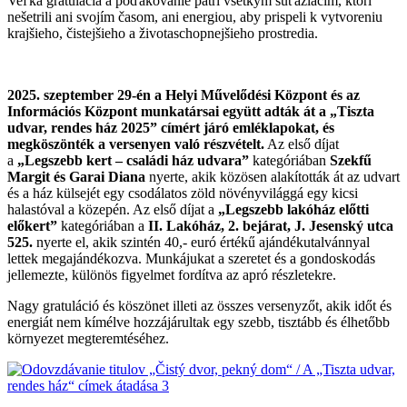
Veľká gratulácia a poďakovanie patrí všetkým súťažiacim, ktorí
nešetrili ani svojím časom, ani energiou, aby prispeli k vytvoreniu
krajšieho, čistejšieho a životaschopnejšieho prostredia.
2025. szeptember 29-én a Helyi Művelődési Központ és az
Információs Központ munkatársai együtt adták át a „Tiszta
udvar, rendes ház 2025” címért járó emléklapokat, és
megköszönték a versenyen való részvételt.
Az első díjat
a
„Legszebb kert – családi ház udvara”
kategóriában
Szekfű
Margit és Garai Diana
nyerte, akik közösen alakították át az udvart
és a ház külsejét egy csodálatos zöld növényvilággá egy kicsi
halastóval a közepén. Az első díjat a
„Legszebb lakóház előtti
előkert”
kategóriában a
II. Lakóház, 2. bejárat, J. Jesenský utca
525.
nyerte el, akik szintén 40,- euró értékű ajándékutalvánnyal
lettek megajándékozva. Munkájukat a szeretet és a gondoskodás
jellemezte, különös figyelmet fordítva az apró részletekre.
Nagy gratuláció és köszönet illeti az összes versenyzőt, akik időt és
energiát nem kímélve hozzájárultak egy szebb, tisztább és élhetőbb
környezet megteremtéséhez.