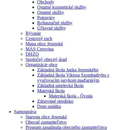
Obchody
Ostatné kozmetické služby
Ostatné služby
Potraviny
Reštauračné služby
Účtovné služby
Bývanie
Cestovný ruch
Mapa obce Jesenské
MAS Cerovina
DHZO
Spoločný obecný úrad
Organizácie obce
Základná škola Janka Jesenského
Základná škola Viktora Szombathyho s
vyučovacím jazykom maďarským
Základná umelecká škola
Materská škola
Materská škola - Óvoda
Zdravotné stredisko
Dom smútku
Samospráva
Starosta obce Jesenské
Obecné zastupiteľstvo
Program zasadnutia obecného zastupiteľstva