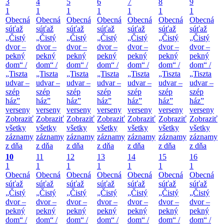
3
4
5
6
7
8
9
1
1
1
1
1
1
1
Obecná
Obecná
Obecná
Obecná
Obecná
Obecná
Obecná
súťaž
súťaž
súťaž
súťaž
súťaž
súťaž
súťaž
„Čistý
„Čistý
„Čistý
„Čistý
„Čistý
„Čistý
„Čistý
dvor –
dvor –
dvor –
dvor –
dvor –
dvor –
dvor –
pekný
pekný
pekný
pekný
pekný
pekný
pekný
dom“ /
dom“ /
dom“ /
dom“ /
dom“ /
dom“ /
dom“ /
„Tiszta
„Tiszta
„Tiszta
„Tiszta
„Tiszta
„Tiszta
„Tiszta
udvar –
udvar –
udvar –
udvar –
udvar –
udvar –
udvar –
szép
szép
szép
szép
szép
szép
szép
ház”
ház”
ház”
ház”
ház”
ház”
ház”
verseny
verseny
verseny
verseny
verseny
verseny
verseny
Zobraziť
Zobraziť
Zobraziť
Zobraziť
Zobraziť
Zobraziť
Zobraziť
všetky
všetky
všetky
všetky
všetky
všetky
všetky
záznamy
záznamy
záznamy
záznamy
záznamy
záznamy
záznamy
z dňa
z dňa
z dňa
z dňa
z dňa
z dňa
z dňa
10
11
12
13
14
15
16
1
1
1
1
1
1
1
Obecná
Obecná
Obecná
Obecná
Obecná
Obecná
Obecná
súťaž
súťaž
súťaž
súťaž
súťaž
súťaž
súťaž
„Čistý
„Čistý
„Čistý
„Čistý
„Čistý
„Čistý
„Čistý
dvor –
dvor –
dvor –
dvor –
dvor –
dvor –
dvor –
pekný
pekný
pekný
pekný
pekný
pekný
pekný
dom“ /
dom“ /
dom“ /
dom“ /
dom“ /
dom“ /
dom“ /