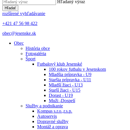
Hľadaný výraz
Hľadať
rozšírené vyhľadávanie
+421 47 56 98 422
obec@jesenske.sk
Obec
História obce
Fotogaléria
Šport
Futbalový klub Jesenské
100 rokov futbalu v Jesenskom
Mladšia prípravka - U9
Staršia prípravka - U11
Mladší žiaci - U13
Starší žiaci - U15
Dorast - U19
Muži -Dospelí
Služby a podnikanie
Kompas s.r.o.,r.s.p.
Autoservis
Dopravné služby
Montáž a oprava