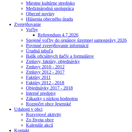
Miestne kultúrne stredisko
Medzinárodná spolupráca
Obecné noviny
Hlásenia obecného úradu
Zverejňovanie
Voľby
Referendum 4.7.2026
Spojené voľby do orgánov územnej samosprávy 2026
Povinné zverejňovanie informácií
Úradná tabuľa
Balík oficiálnych tlačív a formulárov
Zmluvy, faktúry, objednávky
Zmluvy 2010 - 2012
Zmluvy 2012 - 2017
Faktúry 2011
Faktúry 2012 - 2018
Objednávky 2017 - 2018
Interné predpisy
Zákazky s nízkou hodnotou
Rozpočet obce Jesenské
Udalosti v obci
Rozvojové aktivity
Zo života obce
Kalendár akcií
Kontakt