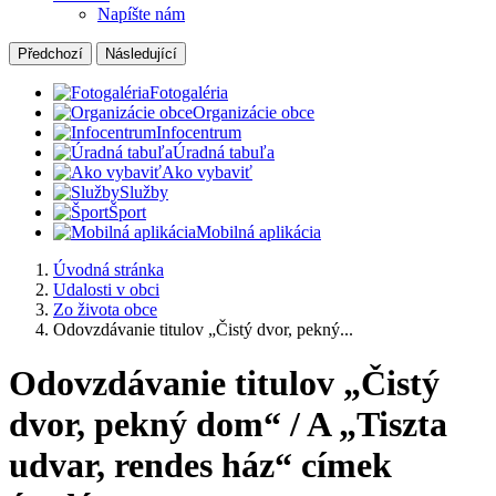
Napíšte nám
Předchozí
Následující
Fotogaléria
Organizácie obce
Infocentrum
Úradná tabuľa
Ako vybaviť
Služby
Šport
Mobilná aplikácia
Úvodná stránka
Udalosti v obci
Zo života obce
Odovzdávanie titulov „Čistý dvor, pekný...
Odovzdávanie titulov „Čistý
dvor, pekný dom“ / A „Tiszta
udvar, rendes ház“ címek