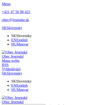
Menu
+421 47 56 98 422
obec@jesenske.sk
SK
Slovensky
SK
Slovensky
EN
English
HU
Magyar
Obec
Jesenské
Mapa webu
RSS
Vyhledávání
SK
Slovensky
SK
Slovensky
EN
English
HU
Magyar
Obec
Jesenské