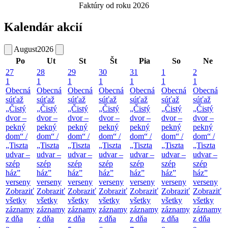
Faktúry od roku 2026
Kalendár akcií
August
2026
Po
Ut
St
Št
Pia
So
Ne
27
28
29
30
31
1
2
1
1
1
1
1
1
1
Obecná
Obecná
Obecná
Obecná
Obecná
Obecná
Obecná
súťaž
súťaž
súťaž
súťaž
súťaž
súťaž
súťaž
„Čistý
„Čistý
„Čistý
„Čistý
„Čistý
„Čistý
„Čistý
dvor –
dvor –
dvor –
dvor –
dvor –
dvor –
dvor –
pekný
pekný
pekný
pekný
pekný
pekný
pekný
dom“ /
dom“ /
dom“ /
dom“ /
dom“ /
dom“ /
dom“ /
„Tiszta
„Tiszta
„Tiszta
„Tiszta
„Tiszta
„Tiszta
„Tiszta
udvar –
udvar –
udvar –
udvar –
udvar –
udvar –
udvar –
szép
szép
szép
szép
szép
szép
szép
ház”
ház”
ház”
ház”
ház”
ház”
ház”
verseny
verseny
verseny
verseny
verseny
verseny
verseny
Zobraziť
Zobraziť
Zobraziť
Zobraziť
Zobraziť
Zobraziť
Zobraziť
všetky
všetky
všetky
všetky
všetky
všetky
všetky
záznamy
záznamy
záznamy
záznamy
záznamy
záznamy
záznamy
z dňa
z dňa
z dňa
z dňa
z dňa
z dňa
z dňa