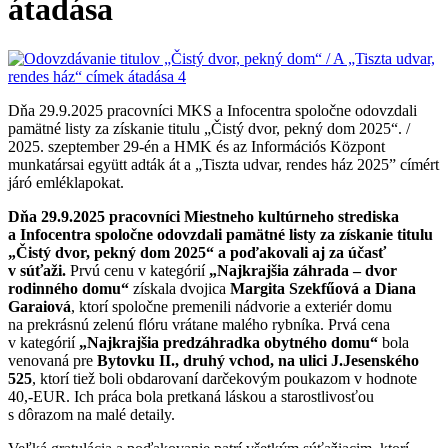
átadása
Dňa 29.9.2025 pracovníci MKS a Infocentra spoločne odovzdali
pamätné listy za získanie titulu „Čistý dvor, pekný dom 2025“. /
2025. szeptember 29-én a HMK és az Információs Központ
munkatársai együtt adták át a „Tiszta udvar, rendes ház 2025” címért
járó emléklapokat.
Dňa 29.9.2025 pracovníci Miestneho kultúrneho strediska
a Infocentra spoločne odovzdali pamätné listy za získanie titulu
„Čistý dvor, pekný dom 2025“ a poďakovali aj za účasť
v súťaži.
Prvú cenu v kategórií
„Najkrajšia záhrada – dvor
rodinného domu“
získala dvojica
Margita Szekfűová a Diana
Garaiová
, ktorí spoločne premenili nádvorie a exteriér domu
na prekrásnú zelenú flóru vrátane malého rybníka. Prvá cena
v kategórií
„Najkrajšia predzáhradka obytného domu“
bola
venovaná pre
Bytovku II., druhý vchod, na ulici J.Jesenského
525
, ktorí tiež boli obdarovaní darčekovým poukazom v hodnote
40,-EUR. Ich práca bola pretkaná láskou a starostlivosťou
s dôrazom na malé detaily.