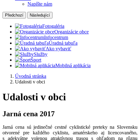
Napíšte nám
Předchozí
Následující
Fotogaléria
Organizácie obce
Infocentrum
Úradná tabuľa
Ako vybaviť
Služby
Šport
Mobilná aplikácia
Úvodná stránka
Udalosti v obci
Udalosti v obci
Jarná cena 2017
Jarná cena sú jedinečné cestné cyklistické preteky na Slovensku
otvorené pre každého cyklistu, amatérskeho aj licencovaného,
s adekvátne volenou atraktívnou trasou s ohľadom na rôznu