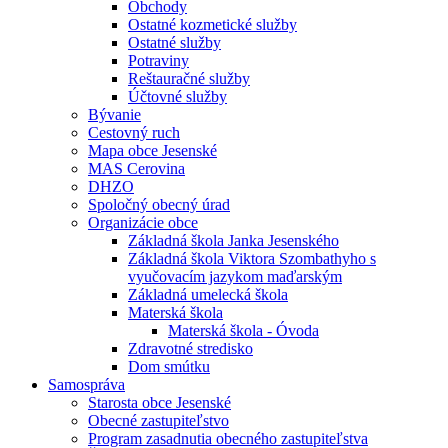
Obchody
Ostatné kozmetické služby
Ostatné služby
Potraviny
Reštauračné služby
Účtovné služby
Bývanie
Cestovný ruch
Mapa obce Jesenské
MAS Cerovina
DHZO
Spoločný obecný úrad
Organizácie obce
Základná škola Janka Jesenského
Základná škola Viktora Szombathyho s
vyučovacím jazykom maďarským
Základná umelecká škola
Materská škola
Materská škola - Óvoda
Zdravotné stredisko
Dom smútku
Samospráva
Starosta obce Jesenské
Obecné zastupiteľstvo
Program zasadnutia obecného zastupiteľstva