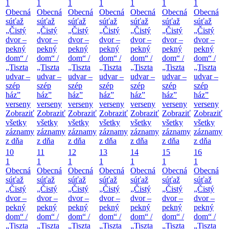
1
1
1
1
1
1
1
Obecná
Obecná
Obecná
Obecná
Obecná
Obecná
Obecná
súťaž
súťaž
súťaž
súťaž
súťaž
súťaž
súťaž
„Čistý
„Čistý
„Čistý
„Čistý
„Čistý
„Čistý
„Čistý
dvor –
dvor –
dvor –
dvor –
dvor –
dvor –
dvor –
pekný
pekný
pekný
pekný
pekný
pekný
pekný
dom“ /
dom“ /
dom“ /
dom“ /
dom“ /
dom“ /
dom“ /
„Tiszta
„Tiszta
„Tiszta
„Tiszta
„Tiszta
„Tiszta
„Tiszta
udvar –
udvar –
udvar –
udvar –
udvar –
udvar –
udvar –
szép
szép
szép
szép
szép
szép
szép
ház”
ház”
ház”
ház”
ház”
ház”
ház”
verseny
verseny
verseny
verseny
verseny
verseny
verseny
Zobraziť
Zobraziť
Zobraziť
Zobraziť
Zobraziť
Zobraziť
Zobraziť
všetky
všetky
všetky
všetky
všetky
všetky
všetky
záznamy
záznamy
záznamy
záznamy
záznamy
záznamy
záznamy
z dňa
z dňa
z dňa
z dňa
z dňa
z dňa
z dňa
10
11
12
13
14
15
16
1
1
1
1
1
1
1
Obecná
Obecná
Obecná
Obecná
Obecná
Obecná
Obecná
súťaž
súťaž
súťaž
súťaž
súťaž
súťaž
súťaž
„Čistý
„Čistý
„Čistý
„Čistý
„Čistý
„Čistý
„Čistý
dvor –
dvor –
dvor –
dvor –
dvor –
dvor –
dvor –
pekný
pekný
pekný
pekný
pekný
pekný
pekný
dom“ /
dom“ /
dom“ /
dom“ /
dom“ /
dom“ /
dom“ /
„Tiszta
„Tiszta
„Tiszta
„Tiszta
„Tiszta
„Tiszta
„Tiszta