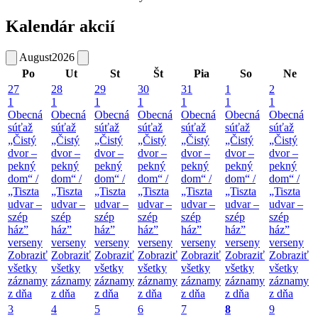
Kalendár akcií
August
2026
Po
Ut
St
Št
Pia
So
Ne
27
28
29
30
31
1
2
1
1
1
1
1
1
1
Obecná
Obecná
Obecná
Obecná
Obecná
Obecná
Obecná
súťaž
súťaž
súťaž
súťaž
súťaž
súťaž
súťaž
„Čistý
„Čistý
„Čistý
„Čistý
„Čistý
„Čistý
„Čistý
dvor –
dvor –
dvor –
dvor –
dvor –
dvor –
dvor –
pekný
pekný
pekný
pekný
pekný
pekný
pekný
dom“ /
dom“ /
dom“ /
dom“ /
dom“ /
dom“ /
dom“ /
„Tiszta
„Tiszta
„Tiszta
„Tiszta
„Tiszta
„Tiszta
„Tiszta
udvar –
udvar –
udvar –
udvar –
udvar –
udvar –
udvar –
szép
szép
szép
szép
szép
szép
szép
ház”
ház”
ház”
ház”
ház”
ház”
ház”
verseny
verseny
verseny
verseny
verseny
verseny
verseny
Zobraziť
Zobraziť
Zobraziť
Zobraziť
Zobraziť
Zobraziť
Zobraziť
všetky
všetky
všetky
všetky
všetky
všetky
všetky
záznamy
záznamy
záznamy
záznamy
záznamy
záznamy
záznamy
z dňa
z dňa
z dňa
z dňa
z dňa
z dňa
z dňa
3
4
5
6
7
8
9