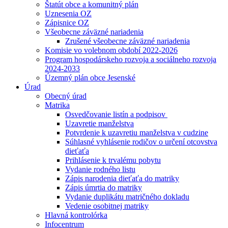
Štatút obce a komunitný plán
Uznesenia OZ
Zápisnice OZ
Všeobecne záväzné nariadenia
Zrušené všeobecne záväzné nariadenia
Komisie vo volebnom období 2022-2026
Program hospodárskeho rozvoja a sociálneho rozvoja
2024-2033
Územný plán obce Jesenské
Úrad
Obecný úrad
Matrika
Osvedčovanie listín a podpisov
Uzavretie manželstva
Potvrdenie k uzavretiu manželstva v cudzine
Súhlasné vyhlásenie rodičov o určení otcovstva
dieťaťa
Prihlásenie k trvalému pobytu
Vydanie rodného listu
Zápis narodenia dieťaťa do matriky
Zápis úmrtia do matriky
Vydanie duplikátu matričného dokladu
Vedenie osobitnej matriky
Hlavná kontrolórka
Infocentrum