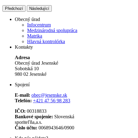
Předchozí
Následující
Obecný úrad
Infocentrum
Medzinárodná spolupráca
Matrika
Hlavná kontrolórka
Kontakty
Adresa
Obecný úrad Jesenské
Sobotská 10
980 02 Jesenské
Spojení
E-mail:
obec@jesenske.sk
Telefón:
+421 47 56 98 283
IČO:
00318833
Bankové spojenie:
Slovenská
sporiteľňa,a.s.
Číslo účtu:
0068943646/0900