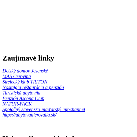
Zaujímavé linky
Detský domov Jesenské
MAS Cerovina
Strelecký klub TRITON
Nostalgia reštaurácia a penzión
Turistická ubytovňa
Penzión Ascona Club
NATUR-PACK
Spoločný slovensko-maďarský infochannel
https://ubytovanierozalia.sk/