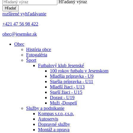
Hľadaný výraz
Hľadať
rozšírené vyhľadávanie
+421 47 56 98 422
obec@jesenske.sk
Obec
História obce
Fotogaléria
Šport
Futbalový klub Jesenské
100 rokov futbalu v Jesenskom
Mladšia prípravka - U9
Staršia prípravka - U11
Mladší žiaci - U13
Starší žiaci - U15
Dorast - U19
Muži -Dospelí
Služby a podnikanie
Kompas s.r.o.,r.s.p.
Autoservis
Dopravné služby
Montáž a oprava