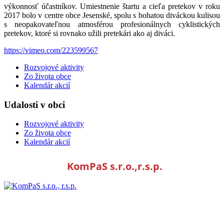
výkonnosť účastníkov. Umiestnenie štartu a cieľa pretekov v roku
2017 bolo v centre obce Jesenské, spolu s bohatou diváckou kulisou
s neopakovateľnou atmosférou profesionálnych cyklistických
pretekov, ktoré si rovnako užili pretekári ako aj diváci.
https://vimeo.com/223599567
Rozvojové aktivity
Zo života obce
Kalendár akcií
Udalosti v obci
Rozvojové aktivity
Zo života obce
Kalendár akcií
KomPaS s.r.o.,r.s.p.