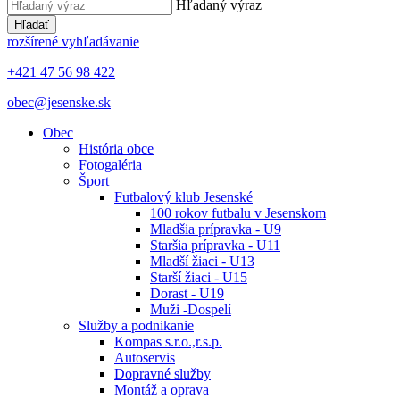
Hľadaný výraz
Hľadať
rozšírené vyhľadávanie
+421 47 56 98 422
obec@jesenske.sk
Obec
História obce
Fotogaléria
Šport
Futbalový klub Jesenské
100 rokov futbalu v Jesenskom
Mladšia prípravka - U9
Staršia prípravka - U11
Mladší žiaci - U13
Starší žiaci - U15
Dorast - U19
Muži -Dospelí
Služby a podnikanie
Kompas s.r.o.,r.s.p.
Autoservis
Dopravné služby
Montáž a oprava