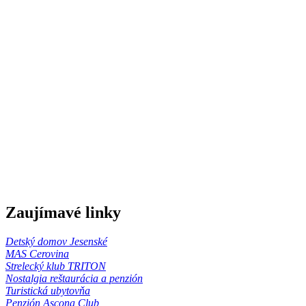
Zaujímavé linky
Detský domov Jesenské
MAS Cerovina
Strelecký klub TRITON
Nostalgia reštaurácia a penzión
Turistická ubytovňa
Penzión Ascona Club