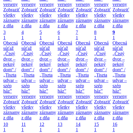
verseny
verseny
verseny
verseny
verseny
verseny
verseny
Zobraziť
Zobraziť
Zobraziť
Zobraziť
Zobraziť
Zobraziť
Zobraziť
všetky
všetky
všetky
všetky
všetky
všetky
všetky
záznamy
záznamy
záznamy
záznamy
záznamy
záznamy
záznamy
z dňa
z dňa
z dňa
z dňa
z dňa
z dňa
z dňa
3
4
5
6
7
8
9
1
1
1
1
1
1
1
Obecná
Obecná
Obecná
Obecná
Obecná
Obecná
Obecná
súťaž
súťaž
súťaž
súťaž
súťaž
súťaž
súťaž
„Čistý
„Čistý
„Čistý
„Čistý
„Čistý
„Čistý
„Čistý
dvor –
dvor –
dvor –
dvor –
dvor –
dvor –
dvor –
pekný
pekný
pekný
pekný
pekný
pekný
pekný
dom“ /
dom“ /
dom“ /
dom“ /
dom“ /
dom“ /
dom“ /
„Tiszta
„Tiszta
„Tiszta
„Tiszta
„Tiszta
„Tiszta
„Tiszta
udvar –
udvar –
udvar –
udvar –
udvar –
udvar –
udvar –
szép
szép
szép
szép
szép
szép
szép
ház”
ház”
ház”
ház”
ház”
ház”
ház”
verseny
verseny
verseny
verseny
verseny
verseny
verseny
Zobraziť
Zobraziť
Zobraziť
Zobraziť
Zobraziť
Zobraziť
Zobraziť
všetky
všetky
všetky
všetky
všetky
všetky
všetky
záznamy
záznamy
záznamy
záznamy
záznamy
záznamy
záznamy
z dňa
z dňa
z dňa
z dňa
z dňa
z dňa
z dňa
10
11
12
13
14
15
16
1
1
1
1
1
1
1