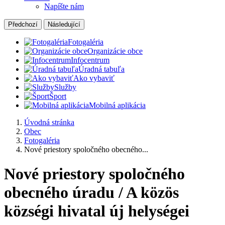
Napíšte nám
Předchozí
Následující
Fotogaléria
Organizácie obce
Infocentrum
Úradná tabuľa
Ako vybaviť
Služby
Šport
Mobilná aplikácia
Úvodná stránka
Obec
Fotogaléria
Nové priestory spoločného obecného...
Nové priestory spoločného
obecného úradu / A közös
községi hivatal új helységei