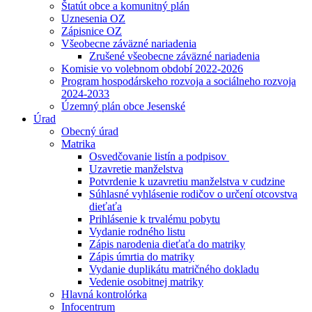
Štatút obce a komunitný plán
Uznesenia OZ
Zápisnice OZ
Všeobecne záväzné nariadenia
Zrušené všeobecne záväzné nariadenia
Komisie vo volebnom období 2022-2026
Program hospodárskeho rozvoja a sociálneho rozvoja
2024-2033
Územný plán obce Jesenské
Úrad
Obecný úrad
Matrika
Osvedčovanie listín a podpisov
Uzavretie manželstva
Potvrdenie k uzavretiu manželstva v cudzine
Súhlasné vyhlásenie rodičov o určení otcovstva
dieťaťa
Prihlásenie k trvalému pobytu
Vydanie rodného listu
Zápis narodenia dieťaťa do matriky
Zápis úmrtia do matriky
Vydanie duplikátu matričného dokladu
Vedenie osobitnej matriky
Hlavná kontrolórka
Infocentrum