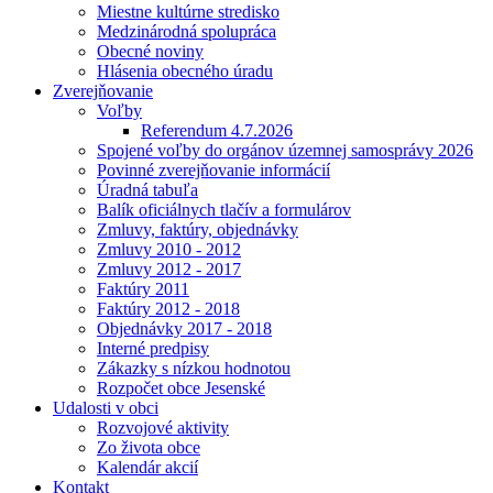
Miestne kultúrne stredisko
Medzinárodná spolupráca
Obecné noviny
Hlásenia obecného úradu
Zverejňovanie
Voľby
Referendum 4.7.2026
Spojené voľby do orgánov územnej samosprávy 2026
Povinné zverejňovanie informácií
Úradná tabuľa
Balík oficiálnych tlačív a formulárov
Zmluvy, faktúry, objednávky
Zmluvy 2010 - 2012
Zmluvy 2012 - 2017
Faktúry 2011
Faktúry 2012 - 2018
Objednávky 2017 - 2018
Interné predpisy
Zákazky s nízkou hodnotou
Rozpočet obce Jesenské
Udalosti v obci
Rozvojové aktivity
Zo života obce
Kalendár akcií
Kontakt