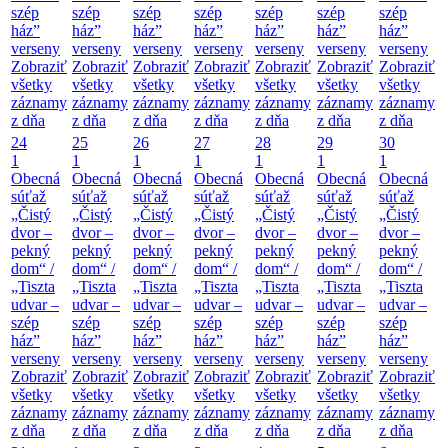
szép
szép
szép
szép
szép
szép
szép
ház”
ház”
ház”
ház”
ház”
ház”
ház”
verseny
verseny
verseny
verseny
verseny
verseny
verseny
Zobraziť
Zobraziť
Zobraziť
Zobraziť
Zobraziť
Zobraziť
Zobraziť
všetky
všetky
všetky
všetky
všetky
všetky
všetky
záznamy
záznamy
záznamy
záznamy
záznamy
záznamy
záznamy
z dňa
z dňa
z dňa
z dňa
z dňa
z dňa
z dňa
24
25
26
27
28
29
30
1
1
1
1
1
1
1
Obecná
Obecná
Obecná
Obecná
Obecná
Obecná
Obecná
súťaž
súťaž
súťaž
súťaž
súťaž
súťaž
súťaž
„Čistý
„Čistý
„Čistý
„Čistý
„Čistý
„Čistý
„Čistý
dvor –
dvor –
dvor –
dvor –
dvor –
dvor –
dvor –
pekný
pekný
pekný
pekný
pekný
pekný
pekný
dom“ /
dom“ /
dom“ /
dom“ /
dom“ /
dom“ /
dom“ /
„Tiszta
„Tiszta
„Tiszta
„Tiszta
„Tiszta
„Tiszta
„Tiszta
udvar –
udvar –
udvar –
udvar –
udvar –
udvar –
udvar –
szép
szép
szép
szép
szép
szép
szép
ház”
ház”
ház”
ház”
ház”
ház”
ház”
verseny
verseny
verseny
verseny
verseny
verseny
verseny
Zobraziť
Zobraziť
Zobraziť
Zobraziť
Zobraziť
Zobraziť
Zobraziť
všetky
všetky
všetky
všetky
všetky
všetky
všetky
záznamy
záznamy
záznamy
záznamy
záznamy
záznamy
záznamy
z dňa
z dňa
z dňa
z dňa
z dňa
z dňa
z dňa