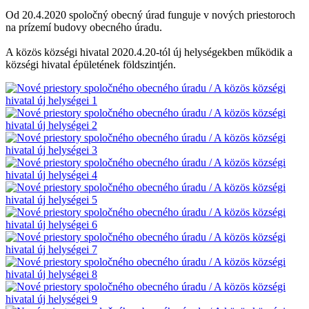
Od 20.4.2020 spoločný obecný úrad funguje v nových priestoroch
na prízemí budovy obecného úradu.
A közös községi hivatal 2020.4.20-tól új helységekben működik a
községi hivatal épületének földszintjén.