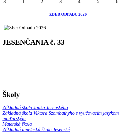
31
1
2
3
4
5
6
ZBER ODPADU 2026
JESENČANIA č. 33
Školy
Základná škola Janka Jesenského
Základná škola Viktora Szombathyho s vyučovacím jazykom
maďarským
Materská škola
Základná umelecká škola Jesenské