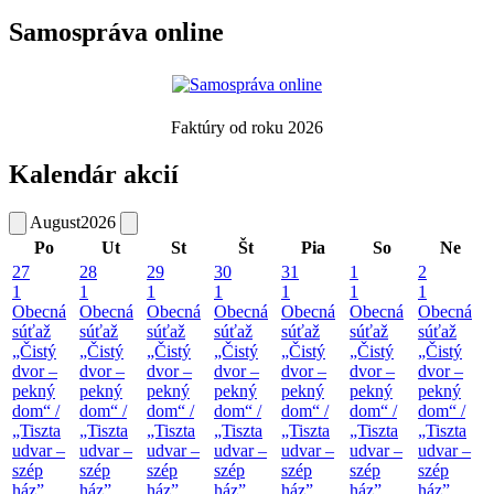
Samospráva online
Faktúry od roku 2026
Kalendár akcií
August
2026
Po
Ut
St
Št
Pia
So
Ne
27
28
29
30
31
1
2
1
1
1
1
1
1
1
Obecná
Obecná
Obecná
Obecná
Obecná
Obecná
Obecná
súťaž
súťaž
súťaž
súťaž
súťaž
súťaž
súťaž
„Čistý
„Čistý
„Čistý
„Čistý
„Čistý
„Čistý
„Čistý
dvor –
dvor –
dvor –
dvor –
dvor –
dvor –
dvor –
pekný
pekný
pekný
pekný
pekný
pekný
pekný
dom“ /
dom“ /
dom“ /
dom“ /
dom“ /
dom“ /
dom“ /
„Tiszta
„Tiszta
„Tiszta
„Tiszta
„Tiszta
„Tiszta
„Tiszta
udvar –
udvar –
udvar –
udvar –
udvar –
udvar –
udvar –
szép
szép
szép
szép
szép
szép
szép
ház”
ház”
ház”
ház”
ház”
ház”
ház”