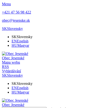
Menu
+421 47 56 98 422
obec@jesenske.sk
SK
Slovensky
SK
Slovensky
EN
English
HU
Magyar
Obec
Jesenské
Mapa webu
RSS
Vyhledávání
SK
Slovensky
SK
Slovensky
EN
English
HU
Magyar
Obec
Jesenské