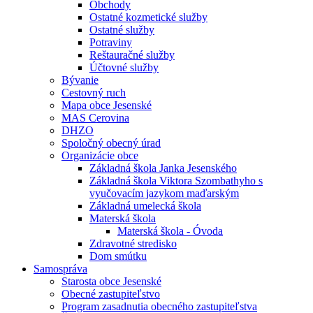
Obchody
Ostatné kozmetické služby
Ostatné služby
Potraviny
Reštauračné služby
Účtovné služby
Bývanie
Cestovný ruch
Mapa obce Jesenské
MAS Cerovina
DHZO
Spoločný obecný úrad
Organizácie obce
Základná škola Janka Jesenského
Základná škola Viktora Szombathyho s
vyučovacím jazykom maďarským
Základná umelecká škola
Materská škola
Materská škola - Óvoda
Zdravotné stredisko
Dom smútku
Samospráva
Starosta obce Jesenské
Obecné zastupiteľstvo
Program zasadnutia obecného zastupiteľstva