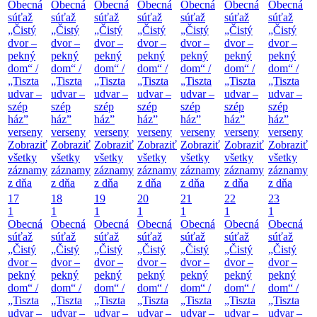
Obecná
Obecná
Obecná
Obecná
Obecná
Obecná
Obecná
súťaž
súťaž
súťaž
súťaž
súťaž
súťaž
súťaž
„Čistý
„Čistý
„Čistý
„Čistý
„Čistý
„Čistý
„Čistý
dvor –
dvor –
dvor –
dvor –
dvor –
dvor –
dvor –
pekný
pekný
pekný
pekný
pekný
pekný
pekný
dom“ /
dom“ /
dom“ /
dom“ /
dom“ /
dom“ /
dom“ /
„Tiszta
„Tiszta
„Tiszta
„Tiszta
„Tiszta
„Tiszta
„Tiszta
udvar –
udvar –
udvar –
udvar –
udvar –
udvar –
udvar –
szép
szép
szép
szép
szép
szép
szép
ház”
ház”
ház”
ház”
ház”
ház”
ház”
verseny
verseny
verseny
verseny
verseny
verseny
verseny
Zobraziť
Zobraziť
Zobraziť
Zobraziť
Zobraziť
Zobraziť
Zobraziť
všetky
všetky
všetky
všetky
všetky
všetky
všetky
záznamy
záznamy
záznamy
záznamy
záznamy
záznamy
záznamy
z dňa
z dňa
z dňa
z dňa
z dňa
z dňa
z dňa
17
18
19
20
21
22
23
1
1
1
1
1
1
1
Obecná
Obecná
Obecná
Obecná
Obecná
Obecná
Obecná
súťaž
súťaž
súťaž
súťaž
súťaž
súťaž
súťaž
„Čistý
„Čistý
„Čistý
„Čistý
„Čistý
„Čistý
„Čistý
dvor –
dvor –
dvor –
dvor –
dvor –
dvor –
dvor –
pekný
pekný
pekný
pekný
pekný
pekný
pekný
dom“ /
dom“ /
dom“ /
dom“ /
dom“ /
dom“ /
dom“ /
„Tiszta
„Tiszta
„Tiszta
„Tiszta
„Tiszta
„Tiszta
„Tiszta
udvar –
udvar –
udvar –
udvar –
udvar –
udvar –
udvar –