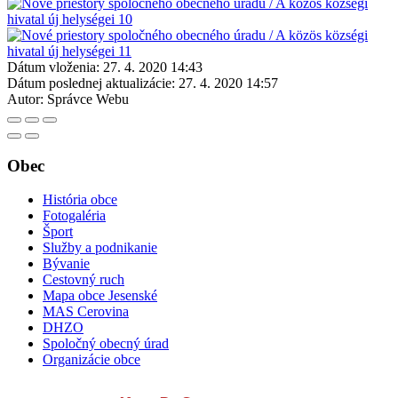
Dátum vloženia:
27. 4. 2020 14:43
Dátum poslednej aktualizácie:
27. 4. 2020 14:57
Autor:
Správce Webu
Obec
História obce
Fotogaléria
Šport
Služby a podnikanie
Bývanie
Cestovný ruch
Mapa obce Jesenské
MAS Cerovina
DHZO
Spoločný obecný úrad
Organizácie obce