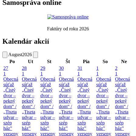
Samospráva online
Faktúry od roku 2026
Kalendár akcií
August
2026
Po
Ut
St
Št
Pia
So
Ne
27
28
29
30
31
1
2
1
1
1
1
1
1
1
Obecná
Obecná
Obecná
Obecná
Obecná
Obecná
Obecná
súťaž
súťaž
súťaž
súťaž
súťaž
súťaž
súťaž
„Čistý
„Čistý
„Čistý
„Čistý
„Čistý
„Čistý
„Čistý
dvor –
dvor –
dvor –
dvor –
dvor –
dvor –
dvor –
pekný
pekný
pekný
pekný
pekný
pekný
pekný
dom“ /
dom“ /
dom“ /
dom“ /
dom“ /
dom“ /
dom“ /
„Tiszta
„Tiszta
„Tiszta
„Tiszta
„Tiszta
„Tiszta
„Tiszta
udvar –
udvar –
udvar –
udvar –
udvar –
udvar –
udvar –
szép
szép
szép
szép
szép
szép
szép
ház”
ház”
ház”
ház”
ház”
ház”
ház”
verseny
verseny
verseny
verseny
verseny
verseny
verseny