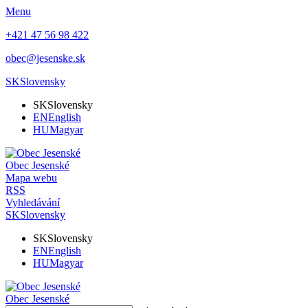
Menu
+421 47 56 98 422
obec@jesenske.sk
SK
Slovensky
SK
Slovensky
EN
English
HU
Magyar
Obec
Jesenské
Mapa webu
RSS
Vyhledávání
SK
Slovensky
SK
Slovensky
EN
English
HU
Magyar
Obec
Jesenské