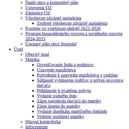
Štatút obce a komunitný plán
Uznesenia OZ
Zápisnice OZ
Všeobecne záväzné nariadenia
Zrušené všeobecne záväzné nariadenia
Komisie vo volebnom období 2022-2026
Program hospodárskeho rozvoja a sociálneho rozvoja
2024-2033
Územný plán obce Jesenské
Úrad
Obecný úrad
Matrika
Osvedčovanie listín a podpisov
Uzavretie manželstva
Potvrdenie k uzavretiu manželstva v cudzine
Súhlasné vyhlásenie rodičov o určení otcovstva
dieťaťa
Prihlásenie k trvalému pobytu
Vydanie rodného listu
Zápis narodenia dieťaťa do matriky
Zápis úmrtia do matriky
Vydanie duplikátu matričného dokladu
Vedenie osobitnej matriky
Hlavná kontrolórka
Infocentrum