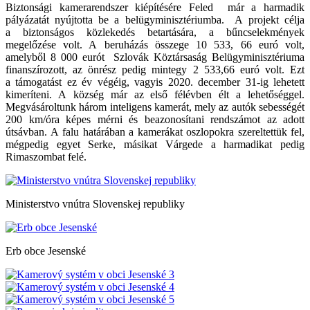
Biztonsági kamerarendszer kiépítésére Feled már a harmadik
pályázatát nyújtotta be a belügyminisztériumba. A projekt célja
a biztonságos közlekedés betartására, a bűncselekmények
megelőzése volt. A beruházás összege 10 533, 66 euró volt,
amelyből 8 000 eurót Szlovák Köztársaság Belügyminisztériuma
finanszírozott, az önrész pedig mintegy 2 533,66 euró volt. Ezt
a támogatást ez év végéig, vagyis 2020. december 31-ig lehetett
kimeríteni. A község már az első félévben élt a lehetőséggel.
Megvásároltunk három inteligens kamerát, mely az autók sebességét
200 km/óra képes mérni és beazonosítani rendszámot az adott
útsávban. A falu határában a kamerákat oszlopokra szereltettük fel,
mégpedig egyet Serke, másikat Várgede a harmadikat pedig
Rimaszombat felé.
Ministerstvo vnútra Slovenskej republiky
Erb obce Jesenské