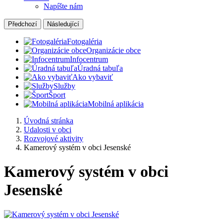
Napíšte nám
Předchozí
Následující
Fotogaléria
Organizácie obce
Infocentrum
Úradná tabuľa
Ako vybaviť
Služby
Šport
Mobilná aplikácia
Úvodná stránka
Udalosti v obci
Rozvojové aktivity
Kamerový systém v obci Jesenské
Kamerový systém v obci
Jesenské