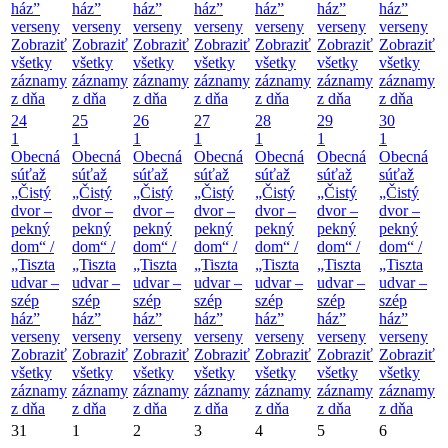
ház”
ház”
ház”
ház”
ház”
ház”
ház”
verseny
verseny
verseny
verseny
verseny
verseny
verseny
Zobraziť
Zobraziť
Zobraziť
Zobraziť
Zobraziť
Zobraziť
Zobraziť
všetky
všetky
všetky
všetky
všetky
všetky
všetky
záznamy
záznamy
záznamy
záznamy
záznamy
záznamy
záznamy
z dňa
z dňa
z dňa
z dňa
z dňa
z dňa
z dňa
24
25
26
27
28
29
30
1
1
1
1
1
1
1
Obecná
Obecná
Obecná
Obecná
Obecná
Obecná
Obecná
súťaž
súťaž
súťaž
súťaž
súťaž
súťaž
súťaž
„Čistý
„Čistý
„Čistý
„Čistý
„Čistý
„Čistý
„Čistý
dvor –
dvor –
dvor –
dvor –
dvor –
dvor –
dvor –
pekný
pekný
pekný
pekný
pekný
pekný
pekný
dom“ /
dom“ /
dom“ /
dom“ /
dom“ /
dom“ /
dom“ /
„Tiszta
„Tiszta
„Tiszta
„Tiszta
„Tiszta
„Tiszta
„Tiszta
udvar –
udvar –
udvar –
udvar –
udvar –
udvar –
udvar –
szép
szép
szép
szép
szép
szép
szép
ház”
ház”
ház”
ház”
ház”
ház”
ház”
verseny
verseny
verseny
verseny
verseny
verseny
verseny
Zobraziť
Zobraziť
Zobraziť
Zobraziť
Zobraziť
Zobraziť
Zobraziť
všetky
všetky
všetky
všetky
všetky
všetky
všetky
záznamy
záznamy
záznamy
záznamy
záznamy
záznamy
záznamy
z dňa
z dňa
z dňa
z dňa
z dňa
z dňa
z dňa
31
1
2
3
4
5
6