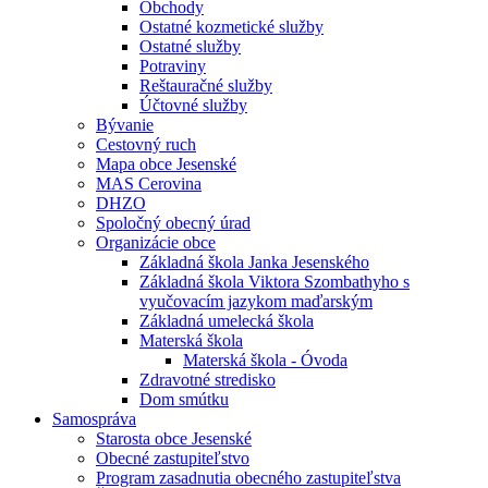
Obchody
Ostatné kozmetické služby
Ostatné služby
Potraviny
Reštauračné služby
Účtovné služby
Bývanie
Cestovný ruch
Mapa obce Jesenské
MAS Cerovina
DHZO
Spoločný obecný úrad
Organizácie obce
Základná škola Janka Jesenského
Základná škola Viktora Szombathyho s
vyučovacím jazykom maďarským
Základná umelecká škola
Materská škola
Materská škola - Óvoda
Zdravotné stredisko
Dom smútku
Samospráva
Starosta obce Jesenské
Obecné zastupiteľstvo
Program zasadnutia obecného zastupiteľstva