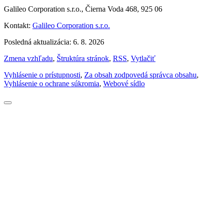
Galileo Corporation s.r.o., Čierna Voda 468, 925 06
Kontakt:
Galileo Corporation s.r.o.
Posledná aktualizácia: 6. 8. 2026
Zmena vzhľadu
,
Štruktúra stránok
,
RSS
,
Vytlačiť
Vyhlásenie o prístupnosti
,
Za obsah zodpovedá správca obsahu
,
Vyhlásenie o ochrane súkromia
,
Webové sídlo