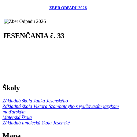
ZBER ODPADU 2026
JESENČANIA č. 33
Školy
Základná škola Janka Jesenského
Základná škola Viktora Szombathyho s vyučovacím jazykom
maďarským
Materská škola
Základná umelecká škola Jesenské
Mapa