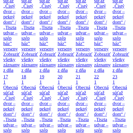
súťaž
súťaž
súťaž
súťaž
súťaž
súťaž
súťaž
„Čistý
„Čistý
„Čistý
„Čistý
„Čistý
„Čistý
„Čistý
dvor –
dvor –
dvor –
dvor –
dvor –
dvor –
dvor –
pekný
pekný
pekný
pekný
pekný
pekný
pekný
dom“ /
dom“ /
dom“ /
dom“ /
dom“ /
dom“ /
dom“ /
„Tiszta
„Tiszta
„Tiszta
„Tiszta
„Tiszta
„Tiszta
„Tiszta
udvar –
udvar –
udvar –
udvar –
udvar –
udvar –
udvar –
szép
szép
szép
szép
szép
szép
szép
ház”
ház”
ház”
ház”
ház”
ház”
ház”
verseny
verseny
verseny
verseny
verseny
verseny
verseny
Zobraziť
Zobraziť
Zobraziť
Zobraziť
Zobraziť
Zobraziť
Zobraziť
všetky
všetky
všetky
všetky
všetky
všetky
všetky
záznamy
záznamy
záznamy
záznamy
záznamy
záznamy
záznamy
z dňa
z dňa
z dňa
z dňa
z dňa
z dňa
z dňa
17
18
19
20
21
22
23
1
1
1
1
1
1
1
Obecná
Obecná
Obecná
Obecná
Obecná
Obecná
Obecná
súťaž
súťaž
súťaž
súťaž
súťaž
súťaž
súťaž
„Čistý
„Čistý
„Čistý
„Čistý
„Čistý
„Čistý
„Čistý
dvor –
dvor –
dvor –
dvor –
dvor –
dvor –
dvor –
pekný
pekný
pekný
pekný
pekný
pekný
pekný
dom“ /
dom“ /
dom“ /
dom“ /
dom“ /
dom“ /
dom“ /
„Tiszta
„Tiszta
„Tiszta
„Tiszta
„Tiszta
„Tiszta
„Tiszta
udvar –
udvar –
udvar –
udvar –
udvar –
udvar –
udvar –
szép
szép
szép
szép
szép
szép
szép