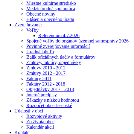
Miestne kultúrne stredisko
Medzinárodná spolupráca
Obecné noviny
Hlásenia obecného úradu
Zverejňovanie
Voľby
Referendum 4.7.2026
Spojené voľby do orgánov územnej samosprávy 2026
Povinné zverejňovanie informácií
Úradná tabuľa
Balík oficiálnych tlačív a formulárov
Zmluvy, faktúry, objednávky
Zmluvy 2010 - 2012
Zmluvy 2012 - 2017
Faktúry 2011
Faktúry 2012 - 2018
Objednávky 2017 - 2018
Interné predpisy
Zákazky s nízkou hodnotou
Rozpočet obce Jesenské
Udalosti v obci
Rozvojové aktivity
Zo života obce
Kalendár akcií
Kontakt