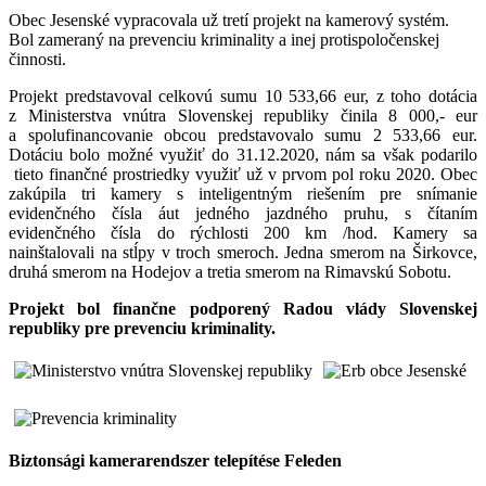
Obec Jesenské vypracovala už tretí projekt na kamerový systém.
Bol zameraný na prevenciu kriminality a inej protispoločenskej
činnosti.
Projekt predstavoval celkovú sumu 10 533,66 eur, z toho dotácia
z Ministerstva vnútra Slovenskej republiky činila 8 000,- eur
a spolufinancovanie obcou predstavovalo sumu 2 533,66 eur.
Dotáciu bolo možné využiť do 31.12.2020, nám sa však podarilo
tieto finančné prostriedky využiť už v prvom pol roku 2020. Obec
zakúpila tri kamery s inteligentným riešením pre snímanie
evidenčného čísla áut jedného jazdného pruhu, s čítaním
evidenčného čísla do rýchlosti 200 km /hod. Kamery sa
nainštalovali na stĺpy v troch smeroch. Jedna smerom na Širkovce,
druhá smerom na Hodejov a tretia smerom na Rimavskú Sobotu.
Projekt bol finančne podporený Radou vlády Slovenskej
republiky pre prevenciu kriminality.
Biztonsági kamerarendszer telepítése Feleden