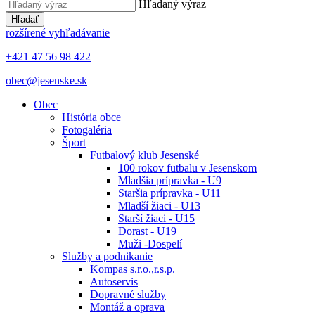
Hľadaný výraz
Hľadať
rozšírené vyhľadávanie
+421 47 56 98 422
obec@jesenske.sk
Obec
História obce
Fotogaléria
Šport
Futbalový klub Jesenské
100 rokov futbalu v Jesenskom
Mladšia prípravka - U9
Staršia prípravka - U11
Mladší žiaci - U13
Starší žiaci - U15
Dorast - U19
Muži -Dospelí
Služby a podnikanie
Kompas s.r.o.,r.s.p.
Autoservis
Dopravné služby
Montáž a oprava