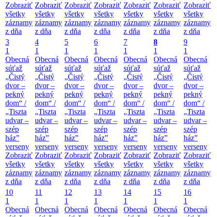
Zobraziť
Zobraziť
Zobraziť
Zobraziť
Zobraziť
Zobraziť
Zobraziť
všetky
všetky
všetky
všetky
všetky
všetky
všetky
záznamy
záznamy
záznamy
záznamy
záznamy
záznamy
záznamy
z dňa
z dňa
z dňa
z dňa
z dňa
z dňa
z dňa
3
4
5
6
7
8
9
1
1
1
1
1
1
1
Obecná
Obecná
Obecná
Obecná
Obecná
Obecná
Obecná
súťaž
súťaž
súťaž
súťaž
súťaž
súťaž
súťaž
„Čistý
„Čistý
„Čistý
„Čistý
„Čistý
„Čistý
„Čistý
dvor –
dvor –
dvor –
dvor –
dvor –
dvor –
dvor –
pekný
pekný
pekný
pekný
pekný
pekný
pekný
dom“ /
dom“ /
dom“ /
dom“ /
dom“ /
dom“ /
dom“ /
„Tiszta
„Tiszta
„Tiszta
„Tiszta
„Tiszta
„Tiszta
„Tiszta
udvar –
udvar –
udvar –
udvar –
udvar –
udvar –
udvar –
szép
szép
szép
szép
szép
szép
szép
ház”
ház”
ház”
ház”
ház”
ház”
ház”
verseny
verseny
verseny
verseny
verseny
verseny
verseny
Zobraziť
Zobraziť
Zobraziť
Zobraziť
Zobraziť
Zobraziť
Zobraziť
všetky
všetky
všetky
všetky
všetky
všetky
všetky
záznamy
záznamy
záznamy
záznamy
záznamy
záznamy
záznamy
z dňa
z dňa
z dňa
z dňa
z dňa
z dňa
z dňa
10
11
12
13
14
15
16
1
1
1
1
1
1
1
Obecná
Obecná
Obecná
Obecná
Obecná
Obecná
Obecná