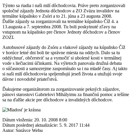
Týmto sa riadia i naši milí dôchodcovia. Práve preto zorganizovali
spoločné zájazdy Jednota dôchodcov a ZO Zväzu invalidov na
termálne kúpalisko v Zsóri a to 21. júna a 23 augusta 2008.
Ďalšie zájazdy sa zorganizovali na termálne kúpalisko Číž 4. a
13.augusta a 7. septembra 2008. Tu boli poskytnuté zľavy na
vstupnom na kúpalisko pre členov Jednoty dôchodcov a členov
ZOZI.
Autobusové zájazdy do Zsóru a vlakové zájazdy na kúpalisko Číž
v horúce letné dni boli tie správne miesta na oddych. Dalo sa tu
oddýchnuť, občerstviť sa a vymočiť si ubolené kosti v termálnej
vode s liečiacimi účinkami. Na výletoch panovala družná debata
o súčasnosti a samozrejme zaspomínalo sa i na mladé časy. Aj takto
si naši milí dôchodcovia spríjemňujú jeseň života a utužujú svoje
dávne i novodobé priateľstvá.
Ďakujeme organizátorom za zorganizovanie pekných zájazdov,
pánovi starostovi Gabrielovi Mihályimu za finančnú pomoc a tešíme
sa na ďalšie akcie pre dôchodcov a invalidných dôchodcov.
Dátum vloženia:
20. 10. 2008 8:00
Dátum poslednej aktualizácie:
5. 9. 2017 11:44
Autor:
Správce Webu