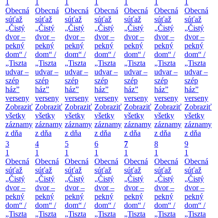
1
1
1
1
1
1
1
Obecná
Obecná
Obecná
Obecná
Obecná
Obecná
Obecná
súťaž
súťaž
súťaž
súťaž
súťaž
súťaž
súťaž
„Čistý
„Čistý
„Čistý
„Čistý
„Čistý
„Čistý
„Čistý
dvor –
dvor –
dvor –
dvor –
dvor –
dvor –
dvor –
pekný
pekný
pekný
pekný
pekný
pekný
pekný
dom“ /
dom“ /
dom“ /
dom“ /
dom“ /
dom“ /
dom“ /
„Tiszta
„Tiszta
„Tiszta
„Tiszta
„Tiszta
„Tiszta
„Tiszta
udvar –
udvar –
udvar –
udvar –
udvar –
udvar –
udvar –
szép
szép
szép
szép
szép
szép
szép
ház”
ház”
ház”
ház”
ház”
ház”
ház”
verseny
verseny
verseny
verseny
verseny
verseny
verseny
Zobraziť
Zobraziť
Zobraziť
Zobraziť
Zobraziť
Zobraziť
Zobraziť
všetky
všetky
všetky
všetky
všetky
všetky
všetky
záznamy
záznamy
záznamy
záznamy
záznamy
záznamy
záznamy
z dňa
z dňa
z dňa
z dňa
z dňa
z dňa
z dňa
3
4
5
6
7
8
9
1
1
1
1
1
1
1
Obecná
Obecná
Obecná
Obecná
Obecná
Obecná
Obecná
súťaž
súťaž
súťaž
súťaž
súťaž
súťaž
súťaž
„Čistý
„Čistý
„Čistý
„Čistý
„Čistý
„Čistý
„Čistý
dvor –
dvor –
dvor –
dvor –
dvor –
dvor –
dvor –
pekný
pekný
pekný
pekný
pekný
pekný
pekný
dom“ /
dom“ /
dom“ /
dom“ /
dom“ /
dom“ /
dom“ /
„Tiszta
„Tiszta
„Tiszta
„Tiszta
„Tiszta
„Tiszta
„Tiszta