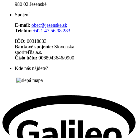
980 02 Jesenské
Spojení
E-mail:
obec@jesenske.sk
Telefón:
+421 47 56 98 283
IČO:
00318833
Bankové spojenie:
Slovenská
sporiteľňa,a.s.
Číslo účtu:
0068943646/0900
Kde nás nájdete?