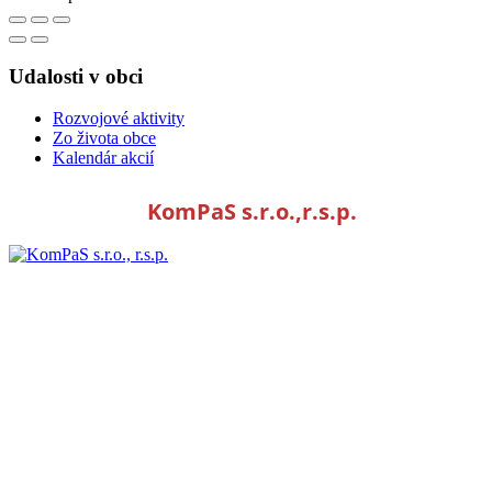
Udalosti v obci
Rozvojové aktivity
Zo života obce
Kalendár akcií
KomPaS s.r.o.,r.s.p.