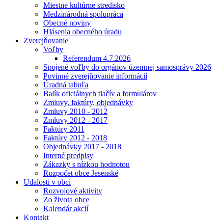
Miestne kultúrne stredisko
Medzinárodná spolupráca
Obecné noviny
Hlásenia obecného úradu
Zverejňovanie
Voľby
Referendum 4.7.2026
Spojené voľby do orgánov územnej samosprávy 2026
Povinné zverejňovanie informácií
Úradná tabuľa
Balík oficiálnych tlačív a formulárov
Zmluvy, faktúry, objednávky
Zmluvy 2010 - 2012
Zmluvy 2012 - 2017
Faktúry 2011
Faktúry 2012 - 2018
Objednávky 2017 - 2018
Interné predpisy
Zákazky s nízkou hodnotou
Rozpočet obce Jesenské
Udalosti v obci
Rozvojové aktivity
Zo života obce
Kalendár akcií
Kontakt