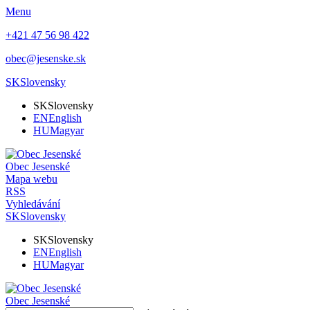
Menu
+421 47 56 98 422
obec@jesenske.sk
SK
Slovensky
SK
Slovensky
EN
English
HU
Magyar
Obec
Jesenské
Mapa webu
RSS
Vyhledávání
SK
Slovensky
SK
Slovensky
EN
English
HU
Magyar
Obec
Jesenské