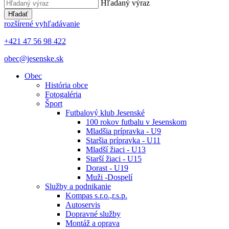
Hľadaný výraz
Hľadať
rozšírené vyhľadávanie
+421 47 56 98 422
obec@jesenske.sk
Obec
História obce
Fotogaléria
Šport
Futbalový klub Jesenské
100 rokov futbalu v Jesenskom
Mladšia prípravka - U9
Staršia prípravka - U11
Mladší žiaci - U13
Starší žiaci - U15
Dorast - U19
Muži -Dospelí
Služby a podnikanie
Kompas s.r.o.,r.s.p.
Autoservis
Dopravné služby
Montáž a oprava