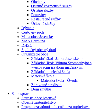
Obchody
Ostatné kozmetické služby
Ostatné služby
Potraviny
Reštauračné služby
Účtovné služby
Bývanie
Cestovný ruch
Mapa obce Jesenské
MAS Cerovina
DHZO
Spoločný obecný úrad
Organizácie obce
Základná škola Janka Jesenského
Základná škola Viktora Szombathyho s
vyučovacím jazykom maďarským
Základná umelecká škola
Materská škola
Materská škola - Óvoda
Zdravotné stredisko
Dom smútku
Samospráva
Starosta obce Jesenské
Obecné zastupiteľstvo
Program zasadnutia obecného zastupiteľstva