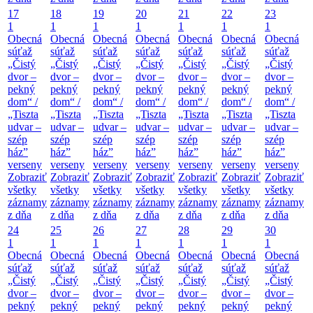
17
18
19
20
21
22
23
1
1
1
1
1
1
1
Obecná
Obecná
Obecná
Obecná
Obecná
Obecná
Obecná
súťaž
súťaž
súťaž
súťaž
súťaž
súťaž
súťaž
„Čistý
„Čistý
„Čistý
„Čistý
„Čistý
„Čistý
„Čistý
dvor –
dvor –
dvor –
dvor –
dvor –
dvor –
dvor –
pekný
pekný
pekný
pekný
pekný
pekný
pekný
dom“ /
dom“ /
dom“ /
dom“ /
dom“ /
dom“ /
dom“ /
„Tiszta
„Tiszta
„Tiszta
„Tiszta
„Tiszta
„Tiszta
„Tiszta
udvar –
udvar –
udvar –
udvar –
udvar –
udvar –
udvar –
szép
szép
szép
szép
szép
szép
szép
ház”
ház”
ház”
ház”
ház”
ház”
ház”
verseny
verseny
verseny
verseny
verseny
verseny
verseny
Zobraziť
Zobraziť
Zobraziť
Zobraziť
Zobraziť
Zobraziť
Zobraziť
všetky
všetky
všetky
všetky
všetky
všetky
všetky
záznamy
záznamy
záznamy
záznamy
záznamy
záznamy
záznamy
z dňa
z dňa
z dňa
z dňa
z dňa
z dňa
z dňa
24
25
26
27
28
29
30
1
1
1
1
1
1
1
Obecná
Obecná
Obecná
Obecná
Obecná
Obecná
Obecná
súťaž
súťaž
súťaž
súťaž
súťaž
súťaž
súťaž
„Čistý
„Čistý
„Čistý
„Čistý
„Čistý
„Čistý
„Čistý
dvor –
dvor –
dvor –
dvor –
dvor –
dvor –
dvor –
pekný
pekný
pekný
pekný
pekný
pekný
pekný