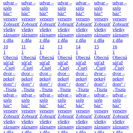
udvar –
udvar –
udvar –
udvar –
udvar –
udvar –
udvar –
szép
szép
szép
szép
szép
szép
szép
ház”
ház”
ház”
ház”
ház”
ház”
ház”
verseny
verseny
verseny
verseny
verseny
verseny
verseny
Zobraziť
Zobraziť
Zobraziť
Zobraziť
Zobraziť
Zobraziť
Zobraziť
všetky
všetky
všetky
všetky
všetky
všetky
všetky
záznamy
záznamy
záznamy
záznamy
záznamy
záznamy
záznamy
z dňa
z dňa
z dňa
z dňa
z dňa
z dňa
z dňa
10
11
12
13
14
15
16
1
1
1
1
1
1
1
Obecná
Obecná
Obecná
Obecná
Obecná
Obecná
Obecná
súťaž
súťaž
súťaž
súťaž
súťaž
súťaž
súťaž
„Čistý
„Čistý
„Čistý
„Čistý
„Čistý
„Čistý
„Čistý
dvor –
dvor –
dvor –
dvor –
dvor –
dvor –
dvor –
pekný
pekný
pekný
pekný
pekný
pekný
pekný
dom“ /
dom“ /
dom“ /
dom“ /
dom“ /
dom“ /
dom“ /
„Tiszta
„Tiszta
„Tiszta
„Tiszta
„Tiszta
„Tiszta
„Tiszta
udvar –
udvar –
udvar –
udvar –
udvar –
udvar –
udvar –
szép
szép
szép
szép
szép
szép
szép
ház”
ház”
ház”
ház”
ház”
ház”
ház”
verseny
verseny
verseny
verseny
verseny
verseny
verseny
Zobraziť
Zobraziť
Zobraziť
Zobraziť
Zobraziť
Zobraziť
Zobraziť
všetky
všetky
všetky
všetky
všetky
všetky
všetky
záznamy
záznamy
záznamy
záznamy
záznamy
záznamy
záznamy
z dňa
z dňa
z dňa
z dňa
z dňa
z dňa
z dňa