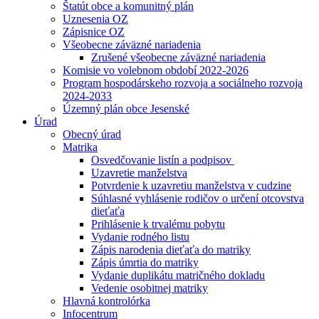
Štatút obce a komunitný plán
Uznesenia OZ
Zápisnice OZ
Všeobecne záväzné nariadenia
Zrušené všeobecne záväzné nariadenia
Komisie vo volebnom období 2022-2026
Program hospodárskeho rozvoja a sociálneho rozvoja
2024-2033
Územný plán obce Jesenské
Úrad
Obecný úrad
Matrika
Osvedčovanie listín a podpisov
Uzavretie manželstva
Potvrdenie k uzavretiu manželstva v cudzine
Súhlasné vyhlásenie rodičov o určení otcovstva
dieťaťa
Prihlásenie k trvalému pobytu
Vydanie rodného listu
Zápis narodenia dieťaťa do matriky
Zápis úmrtia do matriky
Vydanie duplikátu matričného dokladu
Vedenie osobitnej matriky
Hlavná kontrolórka
Infocentrum