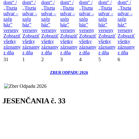
dom“ /
dom“ /
dom“ /
dom“ /
dom“ /
dom“ /
dom“ /
„Tiszta
„Tiszta
„Tiszta
„Tiszta
„Tiszta
„Tiszta
„Tiszta
udvar –
udvar –
udvar –
udvar –
udvar –
udvar –
udvar –
szép
szép
szép
szép
szép
szép
szép
ház”
ház”
ház”
ház”
ház”
ház”
ház”
verseny
verseny
verseny
verseny
verseny
verseny
verseny
Zobraziť
Zobraziť
Zobraziť
Zobraziť
Zobraziť
Zobraziť
Zobraziť
všetky
všetky
všetky
všetky
všetky
všetky
všetky
záznamy
záznamy
záznamy
záznamy
záznamy
záznamy
záznamy
z dňa
z dňa
z dňa
z dňa
z dňa
z dňa
z dňa
31
1
2
3
4
5
6
ZBER ODPADU 2026
JESENČANIA č. 33