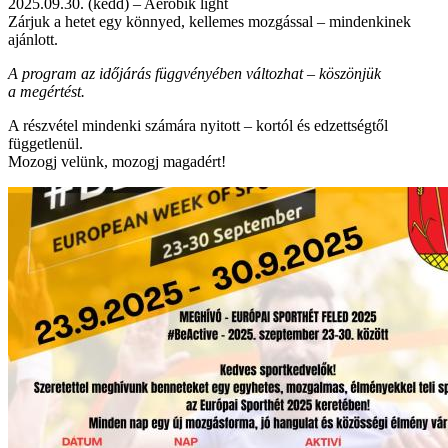
2025.09.30. (kedd) – Aerobik light
Zárjuk a hetet egy könnyed, kellemes mozgással – mindenkinek
ajánlott.
A program az időjárás függvényében változhat – köszönjük
a megértést.
A részvétel mindenki számára nyitott – kortól és edzettségtől
függetlenül.
Mozogj velünk, mozogj magadért!