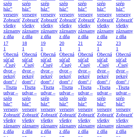
szép
szép
szép
szép
szép
szép
szép
ház”
ház”
ház”
ház”
ház”
ház”
ház”
verseny
verseny
verseny
verseny
verseny
verseny
verseny
Zobraziť
Zobraziť
Zobraziť
Zobraziť
Zobraziť
Zobraziť
Zobraziť
všetky
všetky
všetky
všetky
všetky
všetky
všetky
záznamy
záznamy
záznamy
záznamy
záznamy
záznamy
záznamy
z dňa
z dňa
z dňa
z dňa
z dňa
z dňa
z dňa
17
18
19
20
21
22
23
1
1
1
1
1
1
1
Obecná
Obecná
Obecná
Obecná
Obecná
Obecná
Obecná
súťaž
súťaž
súťaž
súťaž
súťaž
súťaž
súťaž
„Čistý
„Čistý
„Čistý
„Čistý
„Čistý
„Čistý
„Čistý
dvor –
dvor –
dvor –
dvor –
dvor –
dvor –
dvor –
pekný
pekný
pekný
pekný
pekný
pekný
pekný
dom“ /
dom“ /
dom“ /
dom“ /
dom“ /
dom“ /
dom“ /
„Tiszta
„Tiszta
„Tiszta
„Tiszta
„Tiszta
„Tiszta
„Tiszta
udvar –
udvar –
udvar –
udvar –
udvar –
udvar –
udvar –
szép
szép
szép
szép
szép
szép
szép
ház”
ház”
ház”
ház”
ház”
ház”
ház”
verseny
verseny
verseny
verseny
verseny
verseny
verseny
Zobraziť
Zobraziť
Zobraziť
Zobraziť
Zobraziť
Zobraziť
Zobraziť
všetky
všetky
všetky
všetky
všetky
všetky
všetky
záznamy
záznamy
záznamy
záznamy
záznamy
záznamy
záznamy
z dňa
z dňa
z dňa
z dňa
z dňa
z dňa
z dňa