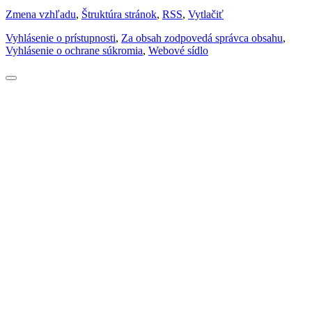
Zmena vzhľadu
,
Štruktúra stránok
,
RSS
,
Vytlačiť
Vyhlásenie o prístupnosti
,
Za obsah zodpovedá správca obsahu
,
Vyhlásenie o ochrane súkromia
,
Webové sídlo