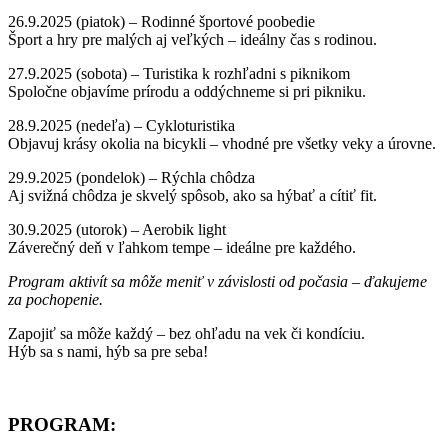
26.9.2025 (piatok) – Rodinné športové poobedie
Šport a hry pre malých aj veľkých – ideálny čas s rodinou.
27.9.2025 (sobota) – Turistika k rozhľadni s piknikom
Spoločne objavíme prírodu a oddýchneme si pri pikniku.
28.9.2025 (nedeľa) – Cykloturistika
Objavuj krásy okolia na bicykli – vhodné pre všetky veky a úrovne.
29.9.2025 (pondelok) – Rýchla chôdza
Aj svižná chôdza je skvelý spôsob, ako sa hýbať a cítiť fit.
30.9.2025 (utorok) – Aerobik light
Záverečný deň v ľahkom tempe – ideálne pre každého.
Program aktivít sa môže meniť v závislosti od počasia – ďakujeme
za pochopenie.
Zapojiť sa môže každý – bez ohľadu na vek či kondíciu.
Hýb sa s nami, hýb sa pre seba!
PROGRAM: