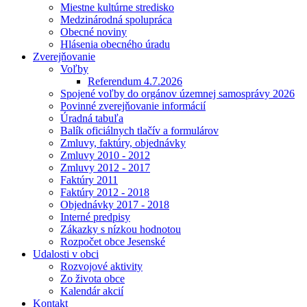
Miestne kultúrne stredisko
Medzinárodná spolupráca
Obecné noviny
Hlásenia obecného úradu
Zverejňovanie
Voľby
Referendum 4.7.2026
Spojené voľby do orgánov územnej samosprávy 2026
Povinné zverejňovanie informácií
Úradná tabuľa
Balík oficiálnych tlačív a formulárov
Zmluvy, faktúry, objednávky
Zmluvy 2010 - 2012
Zmluvy 2012 - 2017
Faktúry 2011
Faktúry 2012 - 2018
Objednávky 2017 - 2018
Interné predpisy
Zákazky s nízkou hodnotou
Rozpočet obce Jesenské
Udalosti v obci
Rozvojové aktivity
Zo života obce
Kalendár akcií
Kontakt