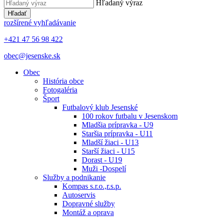
Hľadaný výraz
Hľadať
rozšírené vyhľadávanie
+421 47 56 98 422
obec@jesenske.sk
Obec
História obce
Fotogaléria
Šport
Futbalový klub Jesenské
100 rokov futbalu v Jesenskom
Mladšia prípravka - U9
Staršia prípravka - U11
Mladší žiaci - U13
Starší žiaci - U15
Dorast - U19
Muži -Dospelí
Služby a podnikanie
Kompas s.r.o.,r.s.p.
Autoservis
Dopravné služby
Montáž a oprava