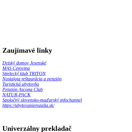
Zaujímavé linky
Detský domov Jesenské
MAS Cerovina
Strelecký klub TRITON
Nostalgia reštaurácia a penzión
Turistická ubytovňa
Penzión Ascona Club
NATUR-PACK
Spoločný slovensko-maďarský infochannel
https://ubytovanierozalia.sk/
Univerzálny prekladač