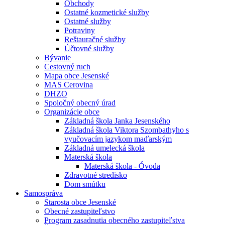
Obchody
Ostatné kozmetické služby
Ostatné služby
Potraviny
Reštauračné služby
Účtovné služby
Bývanie
Cestovný ruch
Mapa obce Jesenské
MAS Cerovina
DHZO
Spoločný obecný úrad
Organizácie obce
Základná škola Janka Jesenského
Základná škola Viktora Szombathyho s
vyučovacím jazykom maďarským
Základná umelecká škola
Materská škola
Materská škola - Óvoda
Zdravotné stredisko
Dom smútku
Samospráva
Starosta obce Jesenské
Obecné zastupiteľstvo
Program zasadnutia obecného zastupiteľstva