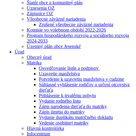
Štatút obce a komunitný plán
Uznesenia OZ
Zápisnice OZ
Všeobecne záväzné nariadenia
Zrušené všeobecne záväzné nariadenia
Komisie vo volebnom období 2022-2026
Program hospodárskeho rozvoja a sociálneho rozvoja
2024-2033
Územný plán obce Jesenské
Úrad
Obecný úrad
Matrika
Osvedčovanie listín a podpisov
Uzavretie manželstva
Potvrdenie k uzavretiu manželstva v cudzine
Súhlasné vyhlásenie rodičov o určení otcovstva
dieťaťa
Prihlásenie k trvalému pobytu
Vydanie rodného listu
Zápis narodenia dieťaťa do matriky
Zápis úmrtia do matriky
Vydanie duplikátu matričného dokladu
Vedenie osobitnej matriky
Hlavná kontrolórka
Infocentrum