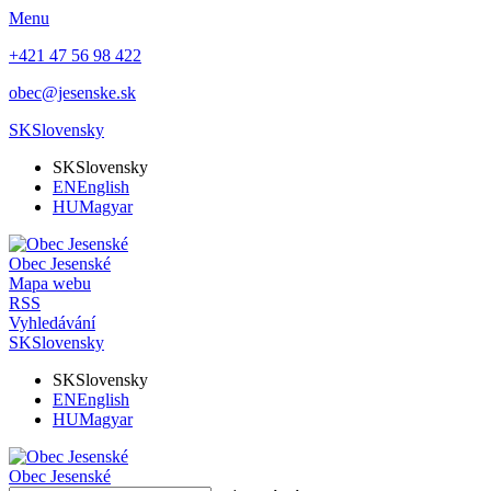
Menu
+421 47 56 98 422
obec@jesenske.sk
SK
Slovensky
SK
Slovensky
EN
English
HU
Magyar
Obec
Jesenské
Mapa webu
RSS
Vyhledávání
SK
Slovensky
SK
Slovensky
EN
English
HU
Magyar
Obec
Jesenské