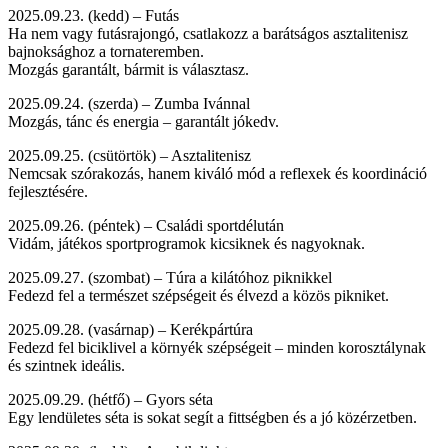
2025.09.23. (kedd) – Futás
Ha nem vagy futásrajongó, csatlakozz a barátságos asztalitenisz
bajnoksághoz a tornateremben.
Mozgás garantált, bármit is választasz.
2025.09.24. (szerda) – Zumba Ivánnal
Mozgás, tánc és energia – garantált jókedv.
2025.09.25. (csütörtök) – Asztalitenisz
Nemcsak szórakozás, hanem kiváló mód a reflexek és koordináció
fejlesztésére.
2025.09.26. (péntek) – Családi sportdélután
Vidám, játékos sportprogramok kicsiknek és nagyoknak.
2025.09.27. (szombat) – Túra a kilátóhoz piknikkel
Fedezd fel a természet szépségeit és élvezd a közös pikniket.
2025.09.28. (vasárnap) – Kerékpártúra
Fedezd fel biciklivel a környék szépségeit – minden korosztálynak
és szintnek ideális.
2025.09.29. (hétfő) – Gyors séta
Egy lendületes séta is sokat segít a fittségben és a jó közérzetben.