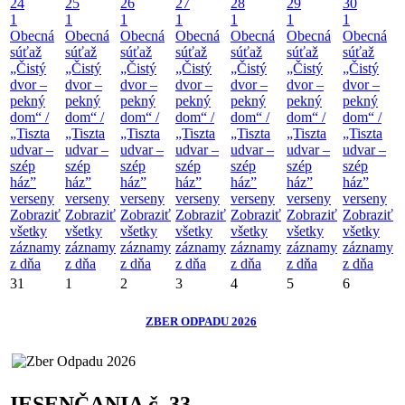
24
25
26
27
28
29
30
1
1
1
1
1
1
1
Obecná
Obecná
Obecná
Obecná
Obecná
Obecná
Obecná
súťaž
súťaž
súťaž
súťaž
súťaž
súťaž
súťaž
„Čistý
„Čistý
„Čistý
„Čistý
„Čistý
„Čistý
„Čistý
dvor –
dvor –
dvor –
dvor –
dvor –
dvor –
dvor –
pekný
pekný
pekný
pekný
pekný
pekný
pekný
dom“ /
dom“ /
dom“ /
dom“ /
dom“ /
dom“ /
dom“ /
„Tiszta
„Tiszta
„Tiszta
„Tiszta
„Tiszta
„Tiszta
„Tiszta
udvar –
udvar –
udvar –
udvar –
udvar –
udvar –
udvar –
szép
szép
szép
szép
szép
szép
szép
ház”
ház”
ház”
ház”
ház”
ház”
ház”
verseny
verseny
verseny
verseny
verseny
verseny
verseny
Zobraziť
Zobraziť
Zobraziť
Zobraziť
Zobraziť
Zobraziť
Zobraziť
všetky
všetky
všetky
všetky
všetky
všetky
všetky
záznamy
záznamy
záznamy
záznamy
záznamy
záznamy
záznamy
z dňa
z dňa
z dňa
z dňa
z dňa
z dňa
z dňa
31
1
2
3
4
5
6
ZBER ODPADU 2026
JESENČANIA č. 33