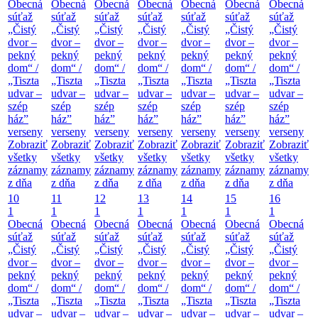
Obecná
Obecná
Obecná
Obecná
Obecná
Obecná
Obecná
súťaž
súťaž
súťaž
súťaž
súťaž
súťaž
súťaž
„Čistý
„Čistý
„Čistý
„Čistý
„Čistý
„Čistý
„Čistý
dvor –
dvor –
dvor –
dvor –
dvor –
dvor –
dvor –
pekný
pekný
pekný
pekný
pekný
pekný
pekný
dom“ /
dom“ /
dom“ /
dom“ /
dom“ /
dom“ /
dom“ /
„Tiszta
„Tiszta
„Tiszta
„Tiszta
„Tiszta
„Tiszta
„Tiszta
udvar –
udvar –
udvar –
udvar –
udvar –
udvar –
udvar –
szép
szép
szép
szép
szép
szép
szép
ház”
ház”
ház”
ház”
ház”
ház”
ház”
verseny
verseny
verseny
verseny
verseny
verseny
verseny
Zobraziť
Zobraziť
Zobraziť
Zobraziť
Zobraziť
Zobraziť
Zobraziť
všetky
všetky
všetky
všetky
všetky
všetky
všetky
záznamy
záznamy
záznamy
záznamy
záznamy
záznamy
záznamy
z dňa
z dňa
z dňa
z dňa
z dňa
z dňa
z dňa
10
11
12
13
14
15
16
1
1
1
1
1
1
1
Obecná
Obecná
Obecná
Obecná
Obecná
Obecná
Obecná
súťaž
súťaž
súťaž
súťaž
súťaž
súťaž
súťaž
„Čistý
„Čistý
„Čistý
„Čistý
„Čistý
„Čistý
„Čistý
dvor –
dvor –
dvor –
dvor –
dvor –
dvor –
dvor –
pekný
pekný
pekný
pekný
pekný
pekný
pekný
dom“ /
dom“ /
dom“ /
dom“ /
dom“ /
dom“ /
dom“ /
„Tiszta
„Tiszta
„Tiszta
„Tiszta
„Tiszta
„Tiszta
„Tiszta
udvar –
udvar –
udvar –
udvar –
udvar –
udvar –
udvar –