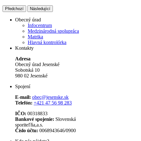
Předchozí
Následující
Obecný úrad
Infocentrum
Medzinárodná spolupráca
Matrika
Hlavná kontrolórka
Kontakty
Adresa
Obecný úrad Jesenské
Sobotská 10
980 02 Jesenské
Spojení
E-mail:
obec@jesenske.sk
Telefón:
+421 47 56 98 283
IČO:
00318833
Bankové spojenie:
Slovenská
sporiteľňa,a.s.
Číslo účtu:
0068943646/0900