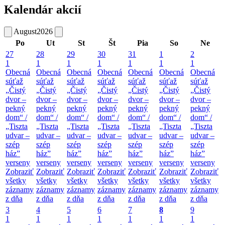
Kalendár akcií
August
2026
Po
Ut
St
Št
Pia
So
Ne
27
28
29
30
31
1
2
1
1
1
1
1
1
1
Obecná
Obecná
Obecná
Obecná
Obecná
Obecná
Obecná
súťaž
súťaž
súťaž
súťaž
súťaž
súťaž
súťaž
„Čistý
„Čistý
„Čistý
„Čistý
„Čistý
„Čistý
„Čistý
dvor –
dvor –
dvor –
dvor –
dvor –
dvor –
dvor –
pekný
pekný
pekný
pekný
pekný
pekný
pekný
dom“ /
dom“ /
dom“ /
dom“ /
dom“ /
dom“ /
dom“ /
„Tiszta
„Tiszta
„Tiszta
„Tiszta
„Tiszta
„Tiszta
„Tiszta
udvar –
udvar –
udvar –
udvar –
udvar –
udvar –
udvar –
szép
szép
szép
szép
szép
szép
szép
ház”
ház”
ház”
ház”
ház”
ház”
ház”
verseny
verseny
verseny
verseny
verseny
verseny
verseny
Zobraziť
Zobraziť
Zobraziť
Zobraziť
Zobraziť
Zobraziť
Zobraziť
všetky
všetky
všetky
všetky
všetky
všetky
všetky
záznamy
záznamy
záznamy
záznamy
záznamy
záznamy
záznamy
z dňa
z dňa
z dňa
z dňa
z dňa
z dňa
z dňa
3
4
5
6
7
8
9
1
1
1
1
1
1
1