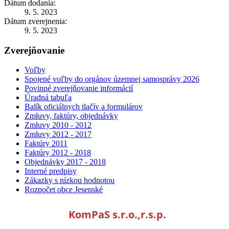
Dátum dodania:
9. 5. 2023
Dátum zverejnenia:
9. 5. 2023
Zverejňovanie
Voľby
Spojené voľby do orgánov územnej samosprávy 2026
Povinné zverejňovanie informácií
Úradná tabuľa
Balík oficiálnych tlačív a formulárov
Zmluvy, faktúry, objednávky
Zmluvy 2010 - 2012
Zmluvy 2012 - 2017
Faktúry 2011
Faktúry 2012 - 2018
Objednávky 2017 - 2018
Interné predpisy
Zákazky s nízkou hodnotou
Rozpočet obce Jesenské
KomPaS s.r.o.,r.s.p.