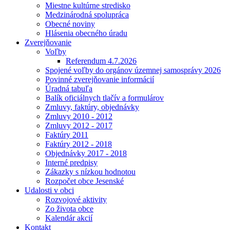
Miestne kultúrne stredisko
Medzinárodná spolupráca
Obecné noviny
Hlásenia obecného úradu
Zverejňovanie
Voľby
Referendum 4.7.2026
Spojené voľby do orgánov územnej samosprávy 2026
Povinné zverejňovanie informácií
Úradná tabuľa
Balík oficiálnych tlačív a formulárov
Zmluvy, faktúry, objednávky
Zmluvy 2010 - 2012
Zmluvy 2012 - 2017
Faktúry 2011
Faktúry 2012 - 2018
Objednávky 2017 - 2018
Interné predpisy
Zákazky s nízkou hodnotou
Rozpočet obce Jesenské
Udalosti v obci
Rozvojové aktivity
Zo života obce
Kalendár akcií
Kontakt