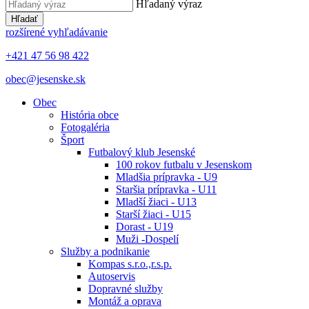
Hľadaný výraz
Hľadať
rozšírené vyhľadávanie
+421 47 56 98 422
obec@jesenske.sk
Obec
História obce
Fotogaléria
Šport
Futbalový klub Jesenské
100 rokov futbalu v Jesenskom
Mladšia prípravka - U9
Staršia prípravka - U11
Mladší žiaci - U13
Starší žiaci - U15
Dorast - U19
Muži -Dospelí
Služby a podnikanie
Kompas s.r.o.,r.s.p.
Autoservis
Dopravné služby
Montáž a oprava