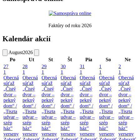
Faktúry od roku 2026
Kalendár akcií
August
2026
Po
Ut
St
Št
Pia
So
Ne
27
28
29
30
31
1
2
1
1
1
1
1
1
1
Obecná
Obecná
Obecná
Obecná
Obecná
Obecná
Obecná
súťaž
súťaž
súťaž
súťaž
súťaž
súťaž
súťaž
„Čistý
„Čistý
„Čistý
„Čistý
„Čistý
„Čistý
„Čistý
dvor –
dvor –
dvor –
dvor –
dvor –
dvor –
dvor –
pekný
pekný
pekný
pekný
pekný
pekný
pekný
dom“ /
dom“ /
dom“ /
dom“ /
dom“ /
dom“ /
dom“ /
„Tiszta
„Tiszta
„Tiszta
„Tiszta
„Tiszta
„Tiszta
„Tiszta
udvar –
udvar –
udvar –
udvar –
udvar –
udvar –
udvar –
szép
szép
szép
szép
szép
szép
szép
ház”
ház”
ház”
ház”
ház”
ház”
ház”
verseny
verseny
verseny
verseny
verseny
verseny
verseny
Zobraziť
Zobraziť
Zobraziť
Zobraziť
Zobraziť
Zobraziť
Zobraziť