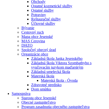
Obchody
Ostatné kozmetické služby
Ostatné služby
Potraviny
Reštauračné služby
Účtovné služby
Bývanie
Cestovný ruch
Mapa obce Jesenské
MAS Cerovina
DHZO
Spoločný obecný úrad
Organizácie obce
Základná škola Janka Jesenského
Základná škola Viktora Szombathyho s
vyučovacím jazykom maďarským
Základná umelecká škola
Materská škola
Materská škola - Óvoda
Zdravotné stredisko
Dom smútku
Samospráva
Starosta obce Jesenské
Obecné zastupiteľstvo
Program zasadnutia obecného zastupiteľstva