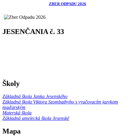
ZBER ODPADU 2026
JESENČANIA č. 33
Školy
Základná škola Janka Jesenského
Základná škola Viktora Szombathyho s vyučovacím jazykom
maďarským
Materská škola
Základná umelecká škola Jesenské
Mapa