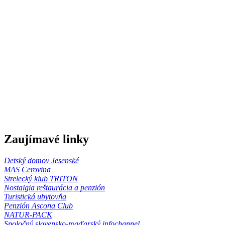
Zaujímavé linky
Detský domov Jesenské
MAS Cerovina
Strelecký klub TRITON
Nostalgia reštaurácia a penzión
Turistická ubytovňa
Penzión Ascona Club
NATUR-PACK
Spoločný slovensko-maďarský infochannel