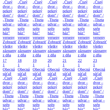
„Čistý
„Čistý
„Čistý
„Čistý
„Čistý
„Čistý
„Čistý
dvor –
dvor –
dvor –
dvor –
dvor –
dvor –
dvor –
pekný
pekný
pekný
pekný
pekný
pekný
pekný
dom“ /
dom“ /
dom“ /
dom“ /
dom“ /
dom“ /
dom“ /
„Tiszta
„Tiszta
„Tiszta
„Tiszta
„Tiszta
„Tiszta
„Tiszta
udvar –
udvar –
udvar –
udvar –
udvar –
udvar –
udvar –
szép
szép
szép
szép
szép
szép
szép
ház”
ház”
ház”
ház”
ház”
ház”
ház”
verseny
verseny
verseny
verseny
verseny
verseny
verseny
Zobraziť
Zobraziť
Zobraziť
Zobraziť
Zobraziť
Zobraziť
Zobraziť
všetky
všetky
všetky
všetky
všetky
všetky
všetky
záznamy
záznamy
záznamy
záznamy
záznamy
záznamy
záznamy
z dňa
z dňa
z dňa
z dňa
z dňa
z dňa
z dňa
17
18
19
20
21
22
23
1
1
1
1
1
1
1
Obecná
Obecná
Obecná
Obecná
Obecná
Obecná
Obecná
súťaž
súťaž
súťaž
súťaž
súťaž
súťaž
súťaž
„Čistý
„Čistý
„Čistý
„Čistý
„Čistý
„Čistý
„Čistý
dvor –
dvor –
dvor –
dvor –
dvor –
dvor –
dvor –
pekný
pekný
pekný
pekný
pekný
pekný
pekný
dom“ /
dom“ /
dom“ /
dom“ /
dom“ /
dom“ /
dom“ /
„Tiszta
„Tiszta
„Tiszta
„Tiszta
„Tiszta
„Tiszta
„Tiszta
udvar –
udvar –
udvar –
udvar –
udvar –
udvar –
udvar –
szép
szép
szép
szép
szép
szép
szép
ház”
ház”
ház”
ház”
ház”
ház”
ház”