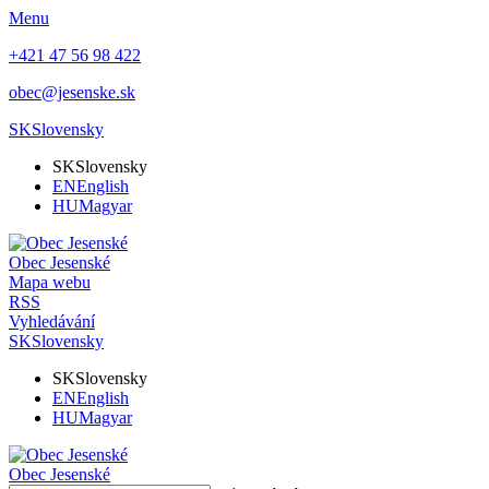
Menu
+421 47 56 98 422
obec@jesenske.sk
SK
Slovensky
SK
Slovensky
EN
English
HU
Magyar
Obec
Jesenské
Mapa webu
RSS
Vyhledávání
SK
Slovensky
SK
Slovensky
EN
English
HU
Magyar
Obec
Jesenské