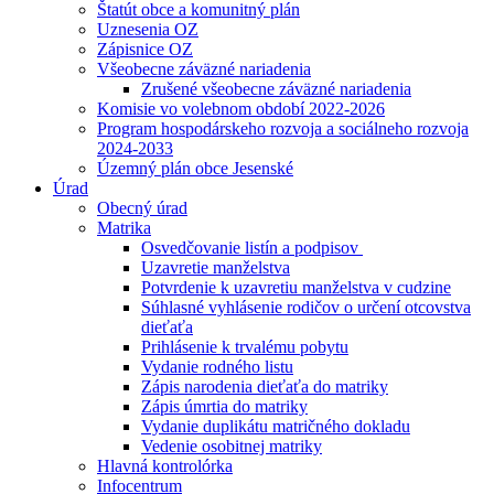
Štatút obce a komunitný plán
Uznesenia OZ
Zápisnice OZ
Všeobecne záväzné nariadenia
Zrušené všeobecne záväzné nariadenia
Komisie vo volebnom období 2022-2026
Program hospodárskeho rozvoja a sociálneho rozvoja
2024-2033
Územný plán obce Jesenské
Úrad
Obecný úrad
Matrika
Osvedčovanie listín a podpisov
Uzavretie manželstva
Potvrdenie k uzavretiu manželstva v cudzine
Súhlasné vyhlásenie rodičov o určení otcovstva
dieťaťa
Prihlásenie k trvalému pobytu
Vydanie rodného listu
Zápis narodenia dieťaťa do matriky
Zápis úmrtia do matriky
Vydanie duplikátu matričného dokladu
Vedenie osobitnej matriky
Hlavná kontrolórka
Infocentrum