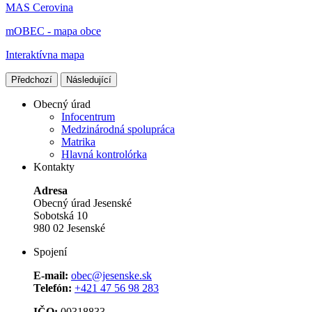
MAS Cerovina
mOBEC - mapa obce
Interaktívna mapa
Předchozí
Následující
Obecný úrad
Infocentrum
Medzinárodná spolupráca
Matrika
Hlavná kontrolórka
Kontakty
Adresa
Obecný úrad Jesenské
Sobotská 10
980 02 Jesenské
Spojení
E-mail:
obec@jesenske.sk
Telefón:
+421 47 56 98 283
IČO:
00318833