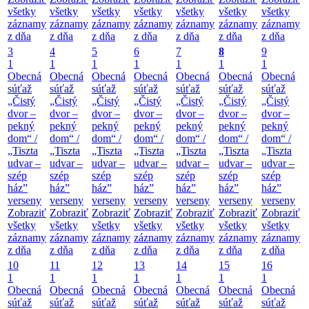
všetky
všetky
všetky
všetky
všetky
všetky
všetky
záznamy
záznamy
záznamy
záznamy
záznamy
záznamy
záznamy
z dňa
z dňa
z dňa
z dňa
z dňa
z dňa
z dňa
3
4
5
6
7
8
9
1
1
1
1
1
1
1
Obecná
Obecná
Obecná
Obecná
Obecná
Obecná
Obecná
súťaž
súťaž
súťaž
súťaž
súťaž
súťaž
súťaž
„Čistý
„Čistý
„Čistý
„Čistý
„Čistý
„Čistý
„Čistý
dvor –
dvor –
dvor –
dvor –
dvor –
dvor –
dvor –
pekný
pekný
pekný
pekný
pekný
pekný
pekný
dom“ /
dom“ /
dom“ /
dom“ /
dom“ /
dom“ /
dom“ /
„Tiszta
„Tiszta
„Tiszta
„Tiszta
„Tiszta
„Tiszta
„Tiszta
udvar –
udvar –
udvar –
udvar –
udvar –
udvar –
udvar –
szép
szép
szép
szép
szép
szép
szép
ház”
ház”
ház”
ház”
ház”
ház”
ház”
verseny
verseny
verseny
verseny
verseny
verseny
verseny
Zobraziť
Zobraziť
Zobraziť
Zobraziť
Zobraziť
Zobraziť
Zobraziť
všetky
všetky
všetky
všetky
všetky
všetky
všetky
záznamy
záznamy
záznamy
záznamy
záznamy
záznamy
záznamy
z dňa
z dňa
z dňa
z dňa
z dňa
z dňa
z dňa
10
11
12
13
14
15
16
1
1
1
1
1
1
1
Obecná
Obecná
Obecná
Obecná
Obecná
Obecná
Obecná
súťaž
súťaž
súťaž
súťaž
súťaž
súťaž
súťaž