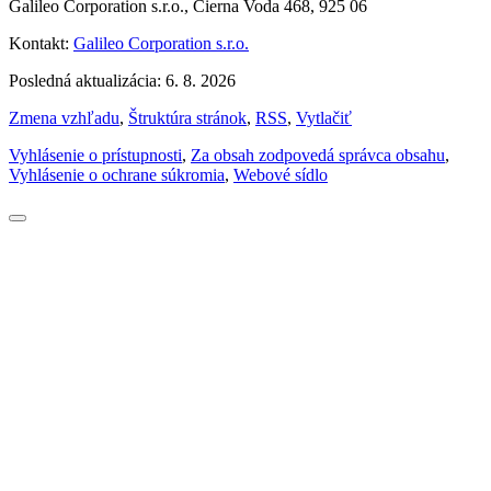
Galileo Corporation s.r.o., Čierna Voda 468, 925 06
Kontakt:
Galileo Corporation s.r.o.
Posledná aktualizácia: 6. 8. 2026
Zmena vzhľadu
,
Štruktúra stránok
,
RSS
,
Vytlačiť
Vyhlásenie o prístupnosti
,
Za obsah zodpovedá správca obsahu
,
Vyhlásenie o ochrane súkromia
,
Webové sídlo