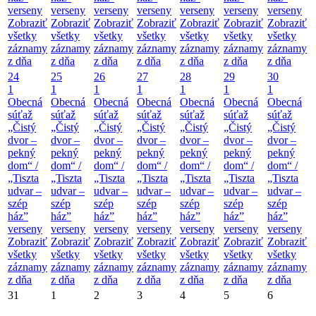
verseny
verseny
verseny
verseny
verseny
verseny
verseny
Zobraziť
Zobraziť
Zobraziť
Zobraziť
Zobraziť
Zobraziť
Zobraziť
všetky
všetky
všetky
všetky
všetky
všetky
všetky
záznamy
záznamy
záznamy
záznamy
záznamy
záznamy
záznamy
z dňa
z dňa
z dňa
z dňa
z dňa
z dňa
z dňa
24
25
26
27
28
29
30
1
1
1
1
1
1
1
Obecná
Obecná
Obecná
Obecná
Obecná
Obecná
Obecná
súťaž
súťaž
súťaž
súťaž
súťaž
súťaž
súťaž
„Čistý
„Čistý
„Čistý
„Čistý
„Čistý
„Čistý
„Čistý
dvor –
dvor –
dvor –
dvor –
dvor –
dvor –
dvor –
pekný
pekný
pekný
pekný
pekný
pekný
pekný
dom“ /
dom“ /
dom“ /
dom“ /
dom“ /
dom“ /
dom“ /
„Tiszta
„Tiszta
„Tiszta
„Tiszta
„Tiszta
„Tiszta
„Tiszta
udvar –
udvar –
udvar –
udvar –
udvar –
udvar –
udvar –
szép
szép
szép
szép
szép
szép
szép
ház”
ház”
ház”
ház”
ház”
ház”
ház”
verseny
verseny
verseny
verseny
verseny
verseny
verseny
Zobraziť
Zobraziť
Zobraziť
Zobraziť
Zobraziť
Zobraziť
Zobraziť
všetky
všetky
všetky
všetky
všetky
všetky
všetky
záznamy
záznamy
záznamy
záznamy
záznamy
záznamy
záznamy
z dňa
z dňa
z dňa
z dňa
z dňa
z dňa
z dňa
31
1
2
3
4
5
6