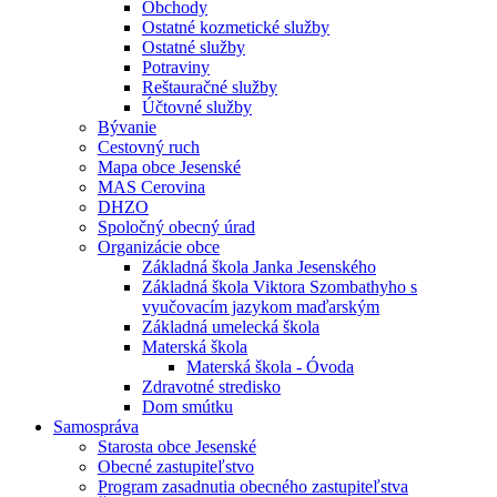
Obchody
Ostatné kozmetické služby
Ostatné služby
Potraviny
Reštauračné služby
Účtovné služby
Bývanie
Cestovný ruch
Mapa obce Jesenské
MAS Cerovina
DHZO
Spoločný obecný úrad
Organizácie obce
Základná škola Janka Jesenského
Základná škola Viktora Szombathyho s
vyučovacím jazykom maďarským
Základná umelecká škola
Materská škola
Materská škola - Óvoda
Zdravotné stredisko
Dom smútku
Samospráva
Starosta obce Jesenské
Obecné zastupiteľstvo
Program zasadnutia obecného zastupiteľstva