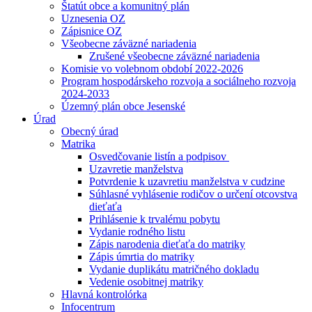
Štatút obce a komunitný plán
Uznesenia OZ
Zápisnice OZ
Všeobecne záväzné nariadenia
Zrušené všeobecne záväzné nariadenia
Komisie vo volebnom období 2022-2026
Program hospodárskeho rozvoja a sociálneho rozvoja
2024-2033
Územný plán obce Jesenské
Úrad
Obecný úrad
Matrika
Osvedčovanie listín a podpisov
Uzavretie manželstva
Potvrdenie k uzavretiu manželstva v cudzine
Súhlasné vyhlásenie rodičov o určení otcovstva
dieťaťa
Prihlásenie k trvalému pobytu
Vydanie rodného listu
Zápis narodenia dieťaťa do matriky
Zápis úmrtia do matriky
Vydanie duplikátu matričného dokladu
Vedenie osobitnej matriky
Hlavná kontrolórka
Infocentrum