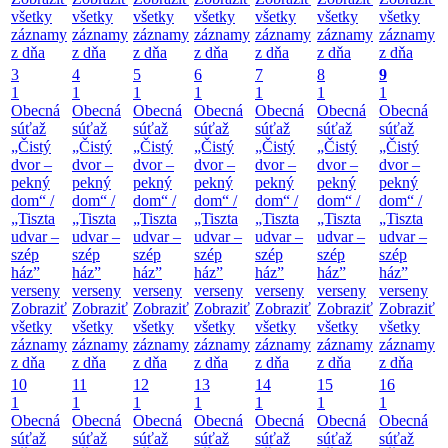
všetky
všetky
všetky
všetky
všetky
všetky
všetky
záznamy
záznamy
záznamy
záznamy
záznamy
záznamy
záznamy
z dňa
z dňa
z dňa
z dňa
z dňa
z dňa
z dňa
3
4
5
6
7
8
9
1
1
1
1
1
1
1
Obecná
Obecná
Obecná
Obecná
Obecná
Obecná
Obecná
súťaž
súťaž
súťaž
súťaž
súťaž
súťaž
súťaž
„Čistý
„Čistý
„Čistý
„Čistý
„Čistý
„Čistý
„Čistý
dvor –
dvor –
dvor –
dvor –
dvor –
dvor –
dvor –
pekný
pekný
pekný
pekný
pekný
pekný
pekný
dom“ /
dom“ /
dom“ /
dom“ /
dom“ /
dom“ /
dom“ /
„Tiszta
„Tiszta
„Tiszta
„Tiszta
„Tiszta
„Tiszta
„Tiszta
udvar –
udvar –
udvar –
udvar –
udvar –
udvar –
udvar –
szép
szép
szép
szép
szép
szép
szép
ház”
ház”
ház”
ház”
ház”
ház”
ház”
verseny
verseny
verseny
verseny
verseny
verseny
verseny
Zobraziť
Zobraziť
Zobraziť
Zobraziť
Zobraziť
Zobraziť
Zobraziť
všetky
všetky
všetky
všetky
všetky
všetky
všetky
záznamy
záznamy
záznamy
záznamy
záznamy
záznamy
záznamy
z dňa
z dňa
z dňa
z dňa
z dňa
z dňa
z dňa
10
11
12
13
14
15
16
1
1
1
1
1
1
1
Obecná
Obecná
Obecná
Obecná
Obecná
Obecná
Obecná
súťaž
súťaž
súťaž
súťaž
súťaž
súťaž
súťaž