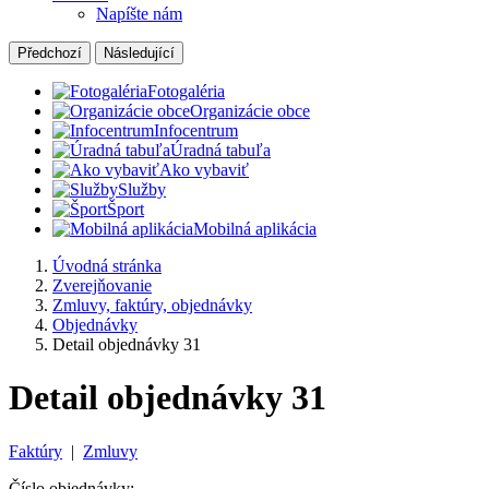
Napíšte nám
Předchozí
Následující
Fotogaléria
Organizácie obce
Infocentrum
Úradná tabuľa
Ako vybaviť
Služby
Šport
Mobilná aplikácia
Úvodná stránka
Zverejňovanie
Zmluvy, faktúry, objednávky
Objednávky
Detail objednávky 31
Detail objednávky 31
Faktúry
|
Zmluvy
Číslo objednávky: