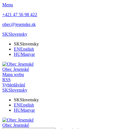
Menu
+421 47 56 98 422
obec@jesenske.sk
SK
Slovensky
SK
Slovensky
EN
English
HU
Magyar
Obec
Jesenské
Mapa webu
RSS
Vyhledávání
SK
Slovensky
SK
Slovensky
EN
English
HU
Magyar
Obec
Jesenské