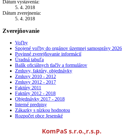
Dátum vystavenia:
5. 4. 2018
Dátum zverejnenia:
5. 4. 2018
Zverejňovanie
Voľby
Spojené voľby do orgánov územnej samosprávy 2026
Povinné zverejňovanie informácií
Úradná tabuľa
Balík oficiálnych tlačív a formulárov
Zmluvy, faktúry, objednávky
Zmluvy 2010 - 2012
Zmluvy 2012 - 2017
Faktúry 2011
Faktúry 2012 - 2018
Objednávky 2017 - 2018
Interné predpisy
Zákazky s nízkou hodnotou
Rozpočet obce Jesenské
KomPaS s.r.o.,r.s.p.