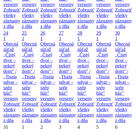
verseny
verseny
verseny
verseny
verseny
verseny
verseny
Zobraziť
Zobraziť
Zobraziť
Zobraziť
Zobraziť
Zobraziť
Zobraziť
všetky
všetky
všetky
všetky
všetky
všetky
všetky
záznamy
záznamy
záznamy
záznamy
záznamy
záznamy
záznamy
z dňa
z dňa
z dňa
z dňa
z dňa
z dňa
z dňa
24
25
26
27
28
29
30
1
1
1
1
1
1
1
Obecná
Obecná
Obecná
Obecná
Obecná
Obecná
Obecná
súťaž
súťaž
súťaž
súťaž
súťaž
súťaž
súťaž
„Čistý
„Čistý
„Čistý
„Čistý
„Čistý
„Čistý
„Čistý
dvor –
dvor –
dvor –
dvor –
dvor –
dvor –
dvor –
pekný
pekný
pekný
pekný
pekný
pekný
pekný
dom“ /
dom“ /
dom“ /
dom“ /
dom“ /
dom“ /
dom“ /
„Tiszta
„Tiszta
„Tiszta
„Tiszta
„Tiszta
„Tiszta
„Tiszta
udvar –
udvar –
udvar –
udvar –
udvar –
udvar –
udvar –
szép
szép
szép
szép
szép
szép
szép
ház”
ház”
ház”
ház”
ház”
ház”
ház”
verseny
verseny
verseny
verseny
verseny
verseny
verseny
Zobraziť
Zobraziť
Zobraziť
Zobraziť
Zobraziť
Zobraziť
Zobraziť
všetky
všetky
všetky
všetky
všetky
všetky
všetky
záznamy
záznamy
záznamy
záznamy
záznamy
záznamy
záznamy
z dňa
z dňa
z dňa
z dňa
z dňa
z dňa
z dňa
31
1
2
3
4
5
6