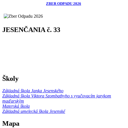
ZBER ODPADU 2026
JESENČANIA č. 33
Školy
Základná škola Janka Jesenského
Základná škola Viktora Szombathyho s vyučovacím jazykom
maďarským
Materská škola
Základná umelecká škola Jesenské
Mapa