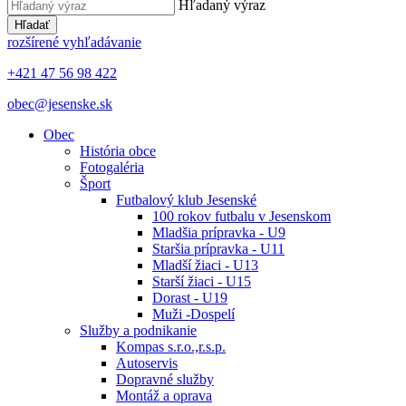
Hľadaný výraz
Hľadať
rozšírené vyhľadávanie
+421 47 56 98 422
obec@jesenske.sk
Obec
História obce
Fotogaléria
Šport
Futbalový klub Jesenské
100 rokov futbalu v Jesenskom
Mladšia prípravka - U9
Staršia prípravka - U11
Mladší žiaci - U13
Starší žiaci - U15
Dorast - U19
Muži -Dospelí
Služby a podnikanie
Kompas s.r.o.,r.s.p.
Autoservis
Dopravné služby
Montáž a oprava