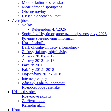
Miestne kultúrne stredisko
Medzinárodná spolupráca
Obecné noviny
Hlásenia obecného úradu
Zverejňovanie
Voľby
Referendum 4.7.2026
Spojené voľby do orgánov územnej samosprávy 2026
Povinné zverejňovanie informácií
Úradná tabuľa
Balík oficiálnych tlačív a formulárov
Zmluvy, faktúry, objednávky
Zmluvy 2010 - 2012
Zmluvy 2012 - 2017
Faktúry 2011
Faktúry 2012 - 2018
Objednávky 2017 - 2018
Interné predpisy
Zákazky s nízkou hodnotou
Rozpočet obce Jesenské
Udalosti v obci
Rozvojové aktivity
Zo života obce
Kalendár akcií
Kontakt