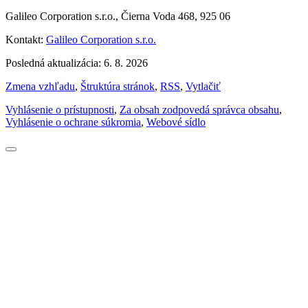
Galileo Corporation s.r.o., Čierna Voda 468, 925 06
Kontakt:
Galileo Corporation s.r.o.
Posledná aktualizácia: 6. 8. 2026
Zmena vzhľadu
,
Štruktúra stránok
,
RSS
,
Vytlačiť
Vyhlásenie o prístupnosti
,
Za obsah zodpovedá správca obsahu
,
Vyhlásenie o ochrane súkromia
,
Webové sídlo