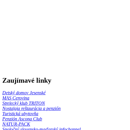
Zaujímavé linky
Detský domov Jesenské
MAS Cerovina
Strelecký klub TRITON
Nostalgia reštaurácia a penzión
Turistická ubytovňa
Penzión Ascona Club
NATUR-PACK
Spoločný slovensko-maďarský infochannel