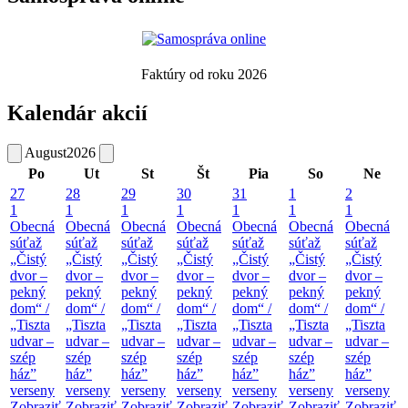
Faktúry od roku 2026
Kalendár akcií
August
2026
Po
Ut
St
Št
Pia
So
Ne
27
28
29
30
31
1
2
1
1
1
1
1
1
1
Obecná
Obecná
Obecná
Obecná
Obecná
Obecná
Obecná
súťaž
súťaž
súťaž
súťaž
súťaž
súťaž
súťaž
„Čistý
„Čistý
„Čistý
„Čistý
„Čistý
„Čistý
„Čistý
dvor –
dvor –
dvor –
dvor –
dvor –
dvor –
dvor –
pekný
pekný
pekný
pekný
pekný
pekný
pekný
dom“ /
dom“ /
dom“ /
dom“ /
dom“ /
dom“ /
dom“ /
„Tiszta
„Tiszta
„Tiszta
„Tiszta
„Tiszta
„Tiszta
„Tiszta
udvar –
udvar –
udvar –
udvar –
udvar –
udvar –
udvar –
szép
szép
szép
szép
szép
szép
szép
ház”
ház”
ház”
ház”
ház”
ház”
ház”
verseny
verseny
verseny
verseny
verseny
verseny
verseny
Zobraziť
Zobraziť
Zobraziť
Zobraziť
Zobraziť
Zobraziť
Zobraziť