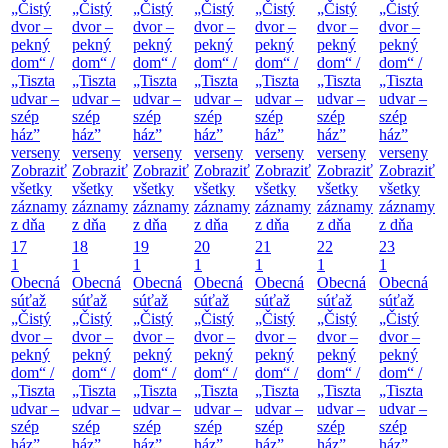
„Čistý
„Čistý
„Čistý
„Čistý
„Čistý
„Čistý
„Čistý
dvor –
dvor –
dvor –
dvor –
dvor –
dvor –
dvor –
pekný
pekný
pekný
pekný
pekný
pekný
pekný
dom“ /
dom“ /
dom“ /
dom“ /
dom“ /
dom“ /
dom“ /
„Tiszta
„Tiszta
„Tiszta
„Tiszta
„Tiszta
„Tiszta
„Tiszta
udvar –
udvar –
udvar –
udvar –
udvar –
udvar –
udvar –
szép
szép
szép
szép
szép
szép
szép
ház”
ház”
ház”
ház”
ház”
ház”
ház”
verseny
verseny
verseny
verseny
verseny
verseny
verseny
Zobraziť
Zobraziť
Zobraziť
Zobraziť
Zobraziť
Zobraziť
Zobraziť
všetky
všetky
všetky
všetky
všetky
všetky
všetky
záznamy
záznamy
záznamy
záznamy
záznamy
záznamy
záznamy
z dňa
z dňa
z dňa
z dňa
z dňa
z dňa
z dňa
17
18
19
20
21
22
23
1
1
1
1
1
1
1
Obecná
Obecná
Obecná
Obecná
Obecná
Obecná
Obecná
súťaž
súťaž
súťaž
súťaž
súťaž
súťaž
súťaž
„Čistý
„Čistý
„Čistý
„Čistý
„Čistý
„Čistý
„Čistý
dvor –
dvor –
dvor –
dvor –
dvor –
dvor –
dvor –
pekný
pekný
pekný
pekný
pekný
pekný
pekný
dom“ /
dom“ /
dom“ /
dom“ /
dom“ /
dom“ /
dom“ /
„Tiszta
„Tiszta
„Tiszta
„Tiszta
„Tiszta
„Tiszta
„Tiszta
udvar –
udvar –
udvar –
udvar –
udvar –
udvar –
udvar –
szép
szép
szép
szép
szép
szép
szép
ház”
ház”
ház”
ház”
ház”
ház”
ház”