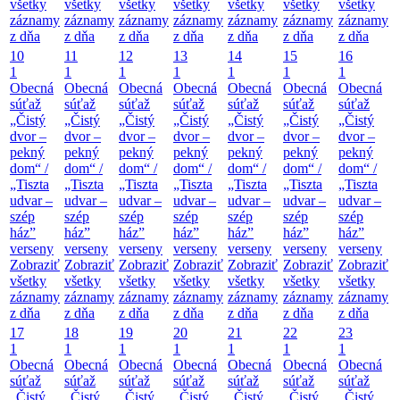
všetky
všetky
všetky
všetky
všetky
všetky
všetky
záznamy
záznamy
záznamy
záznamy
záznamy
záznamy
záznamy
z dňa
z dňa
z dňa
z dňa
z dňa
z dňa
z dňa
10
11
12
13
14
15
16
1
1
1
1
1
1
1
Obecná
Obecná
Obecná
Obecná
Obecná
Obecná
Obecná
súťaž
súťaž
súťaž
súťaž
súťaž
súťaž
súťaž
„Čistý
„Čistý
„Čistý
„Čistý
„Čistý
„Čistý
„Čistý
dvor –
dvor –
dvor –
dvor –
dvor –
dvor –
dvor –
pekný
pekný
pekný
pekný
pekný
pekný
pekný
dom“ /
dom“ /
dom“ /
dom“ /
dom“ /
dom“ /
dom“ /
„Tiszta
„Tiszta
„Tiszta
„Tiszta
„Tiszta
„Tiszta
„Tiszta
udvar –
udvar –
udvar –
udvar –
udvar –
udvar –
udvar –
szép
szép
szép
szép
szép
szép
szép
ház”
ház”
ház”
ház”
ház”
ház”
ház”
verseny
verseny
verseny
verseny
verseny
verseny
verseny
Zobraziť
Zobraziť
Zobraziť
Zobraziť
Zobraziť
Zobraziť
Zobraziť
všetky
všetky
všetky
všetky
všetky
všetky
všetky
záznamy
záznamy
záznamy
záznamy
záznamy
záznamy
záznamy
z dňa
z dňa
z dňa
z dňa
z dňa
z dňa
z dňa
17
18
19
20
21
22
23
1
1
1
1
1
1
1
Obecná
Obecná
Obecná
Obecná
Obecná
Obecná
Obecná
súťaž
súťaž
súťaž
súťaž
súťaž
súťaž
súťaž
„Čistý
„Čistý
„Čistý
„Čistý
„Čistý
„Čistý
„Čistý