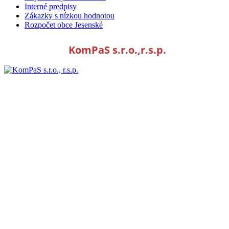
Interné predpisy
Zákazky s nízkou hodnotou
Rozpočet obce Jesenské
KomPaS s.r.o.,r.s.p.