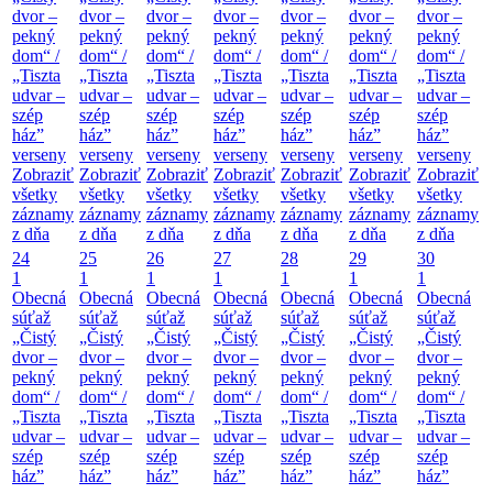
dvor –
dvor –
dvor –
dvor –
dvor –
dvor –
dvor –
pekný
pekný
pekný
pekný
pekný
pekný
pekný
dom“ /
dom“ /
dom“ /
dom“ /
dom“ /
dom“ /
dom“ /
„Tiszta
„Tiszta
„Tiszta
„Tiszta
„Tiszta
„Tiszta
„Tiszta
udvar –
udvar –
udvar –
udvar –
udvar –
udvar –
udvar –
szép
szép
szép
szép
szép
szép
szép
ház”
ház”
ház”
ház”
ház”
ház”
ház”
verseny
verseny
verseny
verseny
verseny
verseny
verseny
Zobraziť
Zobraziť
Zobraziť
Zobraziť
Zobraziť
Zobraziť
Zobraziť
všetky
všetky
všetky
všetky
všetky
všetky
všetky
záznamy
záznamy
záznamy
záznamy
záznamy
záznamy
záznamy
z dňa
z dňa
z dňa
z dňa
z dňa
z dňa
z dňa
24
25
26
27
28
29
30
1
1
1
1
1
1
1
Obecná
Obecná
Obecná
Obecná
Obecná
Obecná
Obecná
súťaž
súťaž
súťaž
súťaž
súťaž
súťaž
súťaž
„Čistý
„Čistý
„Čistý
„Čistý
„Čistý
„Čistý
„Čistý
dvor –
dvor –
dvor –
dvor –
dvor –
dvor –
dvor –
pekný
pekný
pekný
pekný
pekný
pekný
pekný
dom“ /
dom“ /
dom“ /
dom“ /
dom“ /
dom“ /
dom“ /
„Tiszta
„Tiszta
„Tiszta
„Tiszta
„Tiszta
„Tiszta
„Tiszta
udvar –
udvar –
udvar –
udvar –
udvar –
udvar –
udvar –
szép
szép
szép
szép
szép
szép
szép
ház”
ház”
ház”
ház”
ház”
ház”
ház”