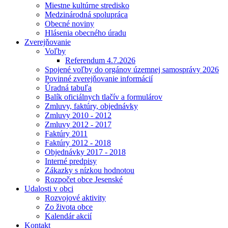
Miestne kultúrne stredisko
Medzinárodná spolupráca
Obecné noviny
Hlásenia obecného úradu
Zverejňovanie
Voľby
Referendum 4.7.2026
Spojené voľby do orgánov územnej samosprávy 2026
Povinné zverejňovanie informácií
Úradná tabuľa
Balík oficiálnych tlačív a formulárov
Zmluvy, faktúry, objednávky
Zmluvy 2010 - 2012
Zmluvy 2012 - 2017
Faktúry 2011
Faktúry 2012 - 2018
Objednávky 2017 - 2018
Interné predpisy
Zákazky s nízkou hodnotou
Rozpočet obce Jesenské
Udalosti v obci
Rozvojové aktivity
Zo života obce
Kalendár akcií
Kontakt