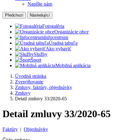
Napíšte nám
Předchozí
Následující
Fotogaléria
Organizácie obce
Infocentrum
Úradná tabuľa
Ako vybaviť
Služby
Šport
Mobilná aplikácia
Úvodná stránka
Zverejňovanie
Zmluvy, faktúry, objednávky
Zmluvy
Detail zmluvy 33/2020-65
Detail zmluvy 33/2020-65
Faktúry
|
Objednávky
Číslo zmluvy: