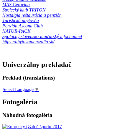
MAS Cerovina
Strelecký klub TRITON
Nostalgia reštaurácia a penzión
Turistická ubytovňa
Penzión Ascona Club
NATUR-PACK
Spoločný slovensko-maďarský infochannel
https://ubytovanierozalia.sk/
Univerzálny prekladač
Preklad (translations)
Select Language
▼
Fotogaléria
Náhodná fotogaléria