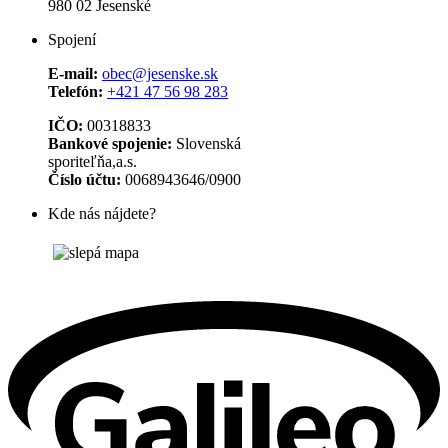
980 02 Jesenské
Spojení
E-mail:
obec@jesenske.sk
Telefón:
+421 47 56 98 283
IČO:
00318833
Bankové spojenie:
Slovenská
sporiteľňa,a.s.
Číslo účtu:
0068943646/0900
Kde nás nájdete?