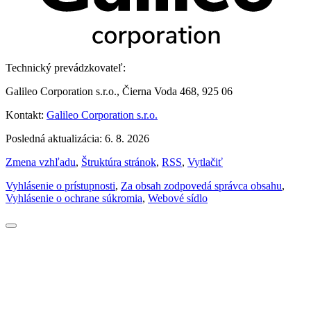
Technický prevádzkovateľ:
Galileo Corporation s.r.o., Čierna Voda 468, 925 06
Kontakt:
Galileo Corporation s.r.o.
Posledná aktualizácia: 6. 8. 2026
Zmena vzhľadu
,
Štruktúra stránok
,
RSS
,
Vytlačiť
Vyhlásenie o prístupnosti
,
Za obsah zodpovedá správca obsahu
,
Vyhlásenie o ochrane súkromia
,
Webové sídlo