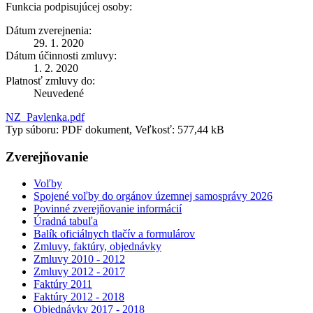
Funkcia podpisujúcej osoby:
Dátum zverejnenia:
29. 1. 2020
Dátum účinnosti zmluvy:
1. 2. 2020
Platnosť zmluvy do:
Neuvedené
NZ_Pavlenka.pdf
Typ súboru: PDF dokument, Veľkosť: 577,44 kB
Zverejňovanie
Voľby
Spojené voľby do orgánov územnej samosprávy 2026
Povinné zverejňovanie informácií
Úradná tabuľa
Balík oficiálnych tlačív a formulárov
Zmluvy, faktúry, objednávky
Zmluvy 2010 - 2012
Zmluvy 2012 - 2017
Faktúry 2011
Faktúry 2012 - 2018
Objednávky 2017 - 2018