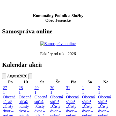
Komunálny Podnik a Služby
Obec Jesenské
Samospráva online
Faktúry od roku 2026
Kalendár akcií
August
2026
Po
Ut
St
Št
Pia
So
Ne
27
28
29
30
31
1
2
1
1
1
1
1
1
1
Obecná
Obecná
Obecná
Obecná
Obecná
Obecná
Obecná
súťaž
súťaž
súťaž
súťaž
súťaž
súťaž
súťaž
„Čistý
„Čistý
„Čistý
„Čistý
„Čistý
„Čistý
„Čistý
dvor –
dvor –
dvor –
dvor –
dvor –
dvor –
dvor –
pekný
pekný
pekný
pekný
pekný
pekný
pekný