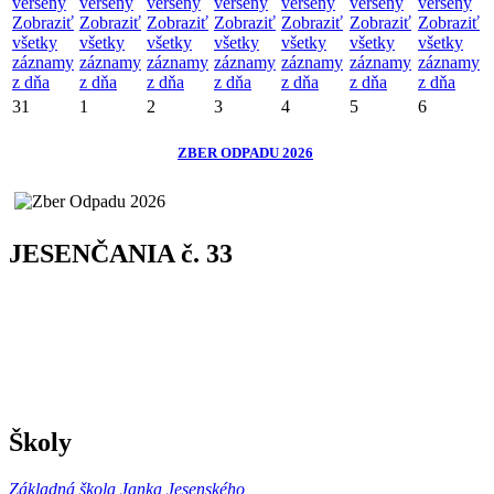
verseny
verseny
verseny
verseny
verseny
verseny
verseny
Zobraziť
Zobraziť
Zobraziť
Zobraziť
Zobraziť
Zobraziť
Zobraziť
všetky
všetky
všetky
všetky
všetky
všetky
všetky
záznamy
záznamy
záznamy
záznamy
záznamy
záznamy
záznamy
z dňa
z dňa
z dňa
z dňa
z dňa
z dňa
z dňa
31
1
2
3
4
5
6
ZBER ODPADU 2026
JESENČANIA č. 33
Školy
Základná škola Janka Jesenského