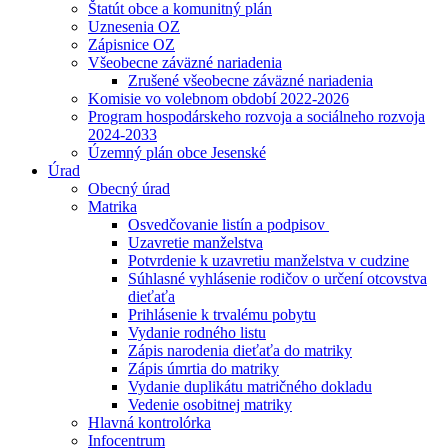
Štatút obce a komunitný plán
Uznesenia OZ
Zápisnice OZ
Všeobecne záväzné nariadenia
Zrušené všeobecne záväzné nariadenia
Komisie vo volebnom období 2022-2026
Program hospodárskeho rozvoja a sociálneho rozvoja
2024-2033
Územný plán obce Jesenské
Úrad
Obecný úrad
Matrika
Osvedčovanie listín a podpisov
Uzavretie manželstva
Potvrdenie k uzavretiu manželstva v cudzine
Súhlasné vyhlásenie rodičov o určení otcovstva
dieťaťa
Prihlásenie k trvalému pobytu
Vydanie rodného listu
Zápis narodenia dieťaťa do matriky
Zápis úmrtia do matriky
Vydanie duplikátu matričného dokladu
Vedenie osobitnej matriky
Hlavná kontrolórka
Infocentrum