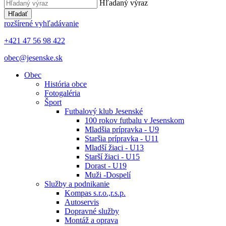
Hľadaný výraz
Hľadať
rozšírené vyhľadávanie
+421 47 56 98 422
obec@jesenske.sk
Obec
História obce
Fotogaléria
Šport
Futbalový klub Jesenské
100 rokov futbalu v Jesenskom
Mladšia prípravka - U9
Staršia prípravka - U11
Mladší žiaci - U13
Starší žiaci - U15
Dorast - U19
Muži -Dospelí
Služby a podnikanie
Kompas s.r.o.,r.s.p.
Autoservis
Dopravné služby
Montáž a oprava