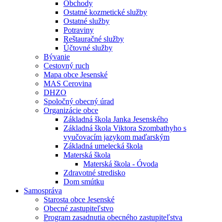
Obchody
Ostatné kozmetické služby
Ostatné služby
Potraviny
Reštauračné služby
Účtovné služby
Bývanie
Cestovný ruch
Mapa obce Jesenské
MAS Cerovina
DHZO
Spoločný obecný úrad
Organizácie obce
Základná škola Janka Jesenského
Základná škola Viktora Szombathyho s
vyučovacím jazykom maďarským
Základná umelecká škola
Materská škola
Materská škola - Óvoda
Zdravotné stredisko
Dom smútku
Samospráva
Starosta obce Jesenské
Obecné zastupiteľstvo
Program zasadnutia obecného zastupiteľstva