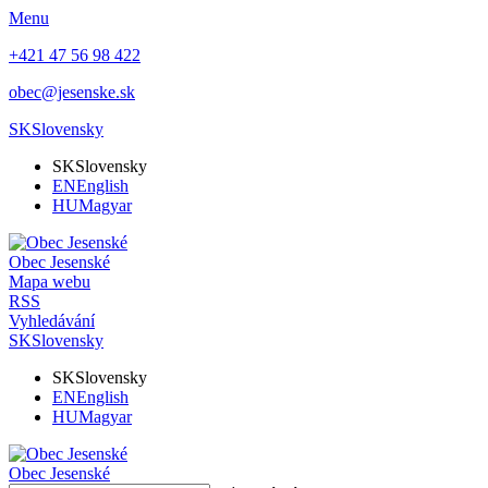
Menu
+421 47 56 98 422
obec@jesenske.sk
SK
Slovensky
SK
Slovensky
EN
English
HU
Magyar
Obec
Jesenské
Mapa webu
RSS
Vyhledávání
SK
Slovensky
SK
Slovensky
EN
English
HU
Magyar
Obec
Jesenské