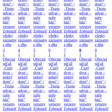
dom“ /
dom“ /
dom“ /
dom“ /
dom“ /
dom“ /
dom“ /
„Tiszta
„Tiszta
„Tiszta
„Tiszta
„Tiszta
„Tiszta
„Tiszta
udvar –
udvar –
udvar –
udvar –
udvar –
udvar –
udvar –
szép
szép
szép
szép
szép
szép
szép
ház”
ház”
ház”
ház”
ház”
ház”
ház”
verseny
verseny
verseny
verseny
verseny
verseny
verseny
Zobraziť
Zobraziť
Zobraziť
Zobraziť
Zobraziť
Zobraziť
Zobraziť
všetky
všetky
všetky
všetky
všetky
všetky
všetky
záznamy
záznamy
záznamy
záznamy
záznamy
záznamy
záznamy
z dňa
z dňa
z dňa
z dňa
z dňa
z dňa
z dňa
3
4
5
6
7
8
9
1
1
1
1
1
1
1
Obecná
Obecná
Obecná
Obecná
Obecná
Obecná
Obecná
súťaž
súťaž
súťaž
súťaž
súťaž
súťaž
súťaž
„Čistý
„Čistý
„Čistý
„Čistý
„Čistý
„Čistý
„Čistý
dvor –
dvor –
dvor –
dvor –
dvor –
dvor –
dvor –
pekný
pekný
pekný
pekný
pekný
pekný
pekný
dom“ /
dom“ /
dom“ /
dom“ /
dom“ /
dom“ /
dom“ /
„Tiszta
„Tiszta
„Tiszta
„Tiszta
„Tiszta
„Tiszta
„Tiszta
udvar –
udvar –
udvar –
udvar –
udvar –
udvar –
udvar –
szép
szép
szép
szép
szép
szép
szép
ház”
ház”
ház”
ház”
ház”
ház”
ház”
verseny
verseny
verseny
verseny
verseny
verseny
verseny
Zobraziť
Zobraziť
Zobraziť
Zobraziť
Zobraziť
Zobraziť
Zobraziť