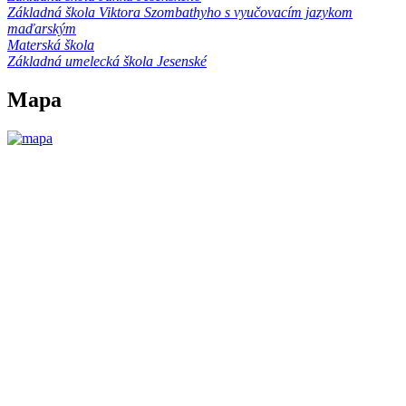
Základná škola Viktora Szombathyho s vyučovacím jazykom
maďarským
Materská škola
Základná umelecká škola Jesenské
Mapa