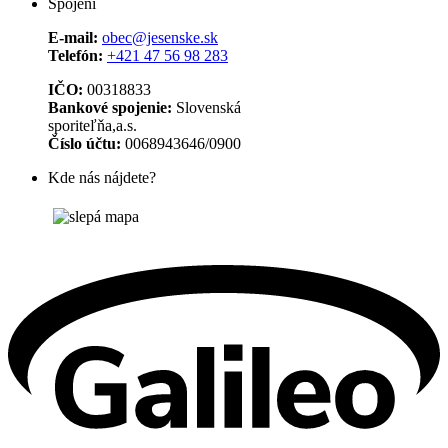
Spojení
E-mail:
obec@jesenske.sk
Telefón:
+421 47 56 98 283
IČO:
00318833
Bankové spojenie:
Slovenská
sporiteľňa,a.s.
Číslo účtu:
0068943646/0900
Kde nás nájdete?