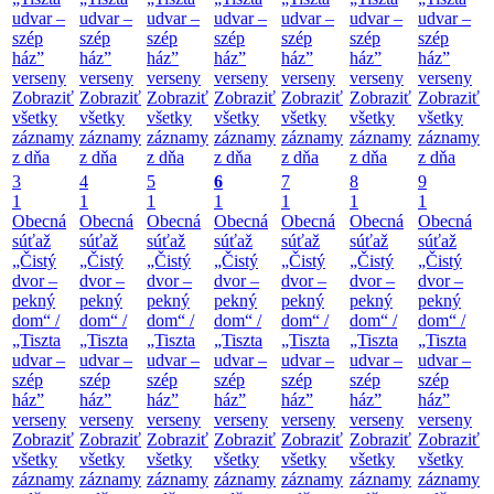
udvar –
udvar –
udvar –
udvar –
udvar –
udvar –
udvar –
szép
szép
szép
szép
szép
szép
szép
ház”
ház”
ház”
ház”
ház”
ház”
ház”
verseny
verseny
verseny
verseny
verseny
verseny
verseny
Zobraziť
Zobraziť
Zobraziť
Zobraziť
Zobraziť
Zobraziť
Zobraziť
všetky
všetky
všetky
všetky
všetky
všetky
všetky
záznamy
záznamy
záznamy
záznamy
záznamy
záznamy
záznamy
z dňa
z dňa
z dňa
z dňa
z dňa
z dňa
z dňa
3
4
5
6
7
8
9
1
1
1
1
1
1
1
Obecná
Obecná
Obecná
Obecná
Obecná
Obecná
Obecná
súťaž
súťaž
súťaž
súťaž
súťaž
súťaž
súťaž
„Čistý
„Čistý
„Čistý
„Čistý
„Čistý
„Čistý
„Čistý
dvor –
dvor –
dvor –
dvor –
dvor –
dvor –
dvor –
pekný
pekný
pekný
pekný
pekný
pekný
pekný
dom“ /
dom“ /
dom“ /
dom“ /
dom“ /
dom“ /
dom“ /
„Tiszta
„Tiszta
„Tiszta
„Tiszta
„Tiszta
„Tiszta
„Tiszta
udvar –
udvar –
udvar –
udvar –
udvar –
udvar –
udvar –
szép
szép
szép
szép
szép
szép
szép
ház”
ház”
ház”
ház”
ház”
ház”
ház”
verseny
verseny
verseny
verseny
verseny
verseny
verseny
Zobraziť
Zobraziť
Zobraziť
Zobraziť
Zobraziť
Zobraziť
Zobraziť
všetky
všetky
všetky
všetky
všetky
všetky
všetky
záznamy
záznamy
záznamy
záznamy
záznamy
záznamy
záznamy