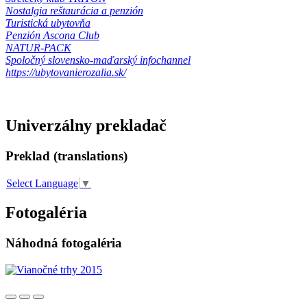
Nostalgia reštaurácia a penzión
Turistická ubytovňa
Penzión Ascona Club
NATUR-PACK
Spoločný slovensko-maďarský infochannel
https://ubytovanierozalia.sk/
Univerzálny prekladač
Preklad (translations)
Select Language
▼
Fotogaléria
Náhodná fotogaléria