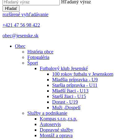
Hľadaný výraz
Hľadať
rozšírené vyhľadávanie
+421 47 56 98 422
obec@jesenske.sk
Obec
História obce
Fotogaléria
Šport
Futbalový klub Jesenské
100 rokov futbalu v Jesenskom
Mladšia prípravka - U9
Staršia prípravka - U11
Mladší žiaci - U13
Starší žiaci - U15
Dorast - U19
Muži -Dospelí
Služby a podnikanie
Kompas s.r.o.,r.s.p.
Autoservis
Dopravné služby
Montáž a oprava