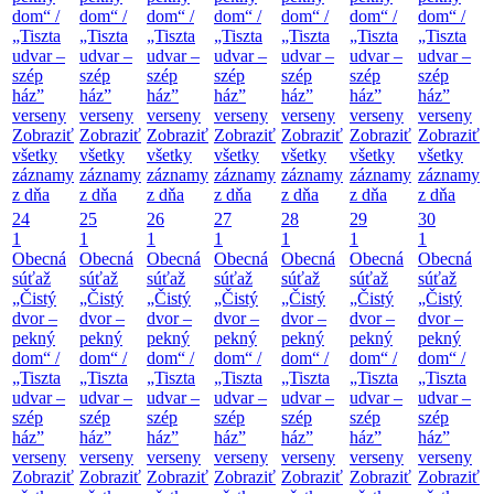
dom“ /
dom“ /
dom“ /
dom“ /
dom“ /
dom“ /
dom“ /
„Tiszta
„Tiszta
„Tiszta
„Tiszta
„Tiszta
„Tiszta
„Tiszta
udvar –
udvar –
udvar –
udvar –
udvar –
udvar –
udvar –
szép
szép
szép
szép
szép
szép
szép
ház”
ház”
ház”
ház”
ház”
ház”
ház”
verseny
verseny
verseny
verseny
verseny
verseny
verseny
Zobraziť
Zobraziť
Zobraziť
Zobraziť
Zobraziť
Zobraziť
Zobraziť
všetky
všetky
všetky
všetky
všetky
všetky
všetky
záznamy
záznamy
záznamy
záznamy
záznamy
záznamy
záznamy
z dňa
z dňa
z dňa
z dňa
z dňa
z dňa
z dňa
24
25
26
27
28
29
30
1
1
1
1
1
1
1
Obecná
Obecná
Obecná
Obecná
Obecná
Obecná
Obecná
súťaž
súťaž
súťaž
súťaž
súťaž
súťaž
súťaž
„Čistý
„Čistý
„Čistý
„Čistý
„Čistý
„Čistý
„Čistý
dvor –
dvor –
dvor –
dvor –
dvor –
dvor –
dvor –
pekný
pekný
pekný
pekný
pekný
pekný
pekný
dom“ /
dom“ /
dom“ /
dom“ /
dom“ /
dom“ /
dom“ /
„Tiszta
„Tiszta
„Tiszta
„Tiszta
„Tiszta
„Tiszta
„Tiszta
udvar –
udvar –
udvar –
udvar –
udvar –
udvar –
udvar –
szép
szép
szép
szép
szép
szép
szép
ház”
ház”
ház”
ház”
ház”
ház”
ház”
verseny
verseny
verseny
verseny
verseny
verseny
verseny
Zobraziť
Zobraziť
Zobraziť
Zobraziť
Zobraziť
Zobraziť
Zobraziť