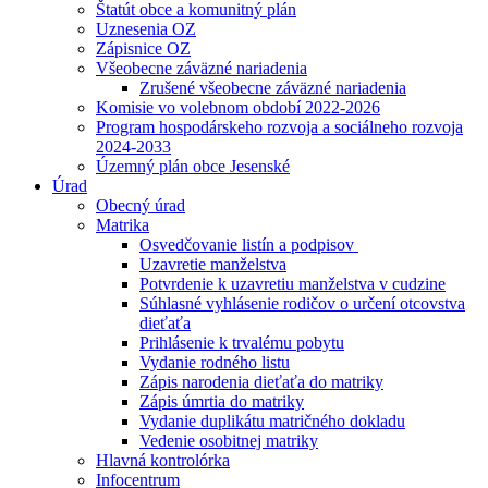
Štatút obce a komunitný plán
Uznesenia OZ
Zápisnice OZ
Všeobecne záväzné nariadenia
Zrušené všeobecne záväzné nariadenia
Komisie vo volebnom období 2022-2026
Program hospodárskeho rozvoja a sociálneho rozvoja
2024-2033
Územný plán obce Jesenské
Úrad
Obecný úrad
Matrika
Osvedčovanie listín a podpisov
Uzavretie manželstva
Potvrdenie k uzavretiu manželstva v cudzine
Súhlasné vyhlásenie rodičov o určení otcovstva
dieťaťa
Prihlásenie k trvalému pobytu
Vydanie rodného listu
Zápis narodenia dieťaťa do matriky
Zápis úmrtia do matriky
Vydanie duplikátu matričného dokladu
Vedenie osobitnej matriky
Hlavná kontrolórka
Infocentrum