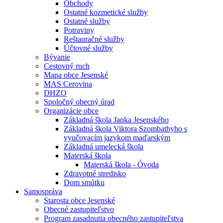
Obchody
Ostatné kozmetické služby
Ostatné služby
Potraviny
Reštauračné služby
Účtovné služby
Bývanie
Cestovný ruch
Mapa obce Jesenské
MAS Cerovina
DHZO
Spoločný obecný úrad
Organizácie obce
Základná škola Janka Jesenského
Základná škola Viktora Szombathyho s
vyučovacím jazykom maďarským
Základná umelecká škola
Materská škola
Materská škola - Óvoda
Zdravotné stredisko
Dom smútku
Samospráva
Starosta obce Jesenské
Obecné zastupiteľstvo
Program zasadnutia obecného zastupiteľstva