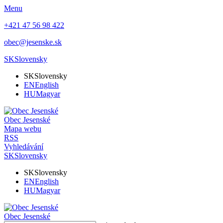
Menu
+421 47 56 98 422
obec@jesenske.sk
SK
Slovensky
SK
Slovensky
EN
English
HU
Magyar
Obec
Jesenské
Mapa webu
RSS
Vyhledávání
SK
Slovensky
SK
Slovensky
EN
English
HU
Magyar
Obec
Jesenské