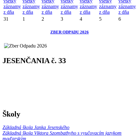
všetky
všetky
všetky
všetky
všetky
všetky
všetky
záznamy
záznamy
záznamy
záznamy
záznamy
záznamy
záznamy
z dňa
z dňa
z dňa
z dňa
z dňa
z dňa
z dňa
31
1
2
3
4
5
6
ZBER ODPADU 2026
JESENČANIA č. 33
Školy
Základná škola Janka Jesenského
Základná škola Viktora Szombathyho s vyučovacím jazykom
maďarským