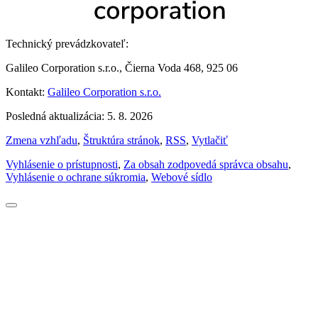
Technický prevádzkovateľ:
Galileo Corporation s.r.o., Čierna Voda 468, 925 06
Kontakt:
Galileo Corporation s.r.o.
Posledná aktualizácia: 5. 8. 2026
Zmena vzhľadu
,
Štruktúra stránok
,
RSS
,
Vytlačiť
Vyhlásenie o prístupnosti
,
Za obsah zodpovedá správca obsahu
,
Vyhlásenie o ochrane súkromia
,
Webové sídlo