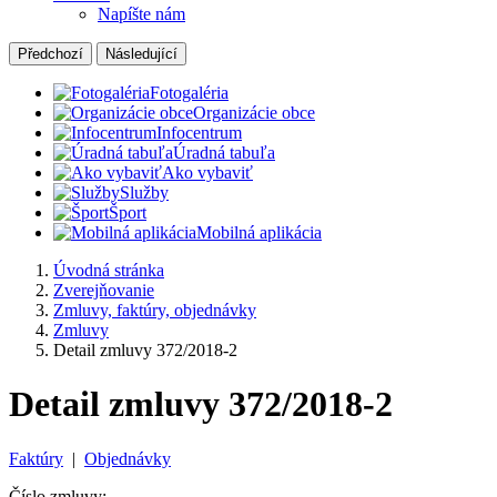
Napíšte nám
Předchozí
Následující
Fotogaléria
Organizácie obce
Infocentrum
Úradná tabuľa
Ako vybaviť
Služby
Šport
Mobilná aplikácia
Úvodná stránka
Zverejňovanie
Zmluvy, faktúry, objednávky
Zmluvy
Detail zmluvy 372/2018-2
Detail zmluvy 372/2018-2
Faktúry
|
Objednávky
Číslo zmluvy: