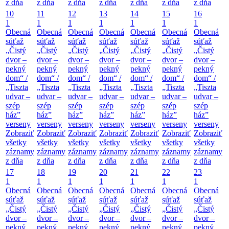
z dňa
z dňa
z dňa
z dňa
z dňa
z dňa
z dňa
10
11
12
13
14
15
16
1
1
1
1
1
1
1
Obecná
Obecná
Obecná
Obecná
Obecná
Obecná
Obecná
súťaž
súťaž
súťaž
súťaž
súťaž
súťaž
súťaž
„Čistý
„Čistý
„Čistý
„Čistý
„Čistý
„Čistý
„Čistý
dvor –
dvor –
dvor –
dvor –
dvor –
dvor –
dvor –
pekný
pekný
pekný
pekný
pekný
pekný
pekný
dom“ /
dom“ /
dom“ /
dom“ /
dom“ /
dom“ /
dom“ /
„Tiszta
„Tiszta
„Tiszta
„Tiszta
„Tiszta
„Tiszta
„Tiszta
udvar –
udvar –
udvar –
udvar –
udvar –
udvar –
udvar –
szép
szép
szép
szép
szép
szép
szép
ház”
ház”
ház”
ház”
ház”
ház”
ház”
verseny
verseny
verseny
verseny
verseny
verseny
verseny
Zobraziť
Zobraziť
Zobraziť
Zobraziť
Zobraziť
Zobraziť
Zobraziť
všetky
všetky
všetky
všetky
všetky
všetky
všetky
záznamy
záznamy
záznamy
záznamy
záznamy
záznamy
záznamy
z dňa
z dňa
z dňa
z dňa
z dňa
z dňa
z dňa
17
18
19
20
21
22
23
1
1
1
1
1
1
1
Obecná
Obecná
Obecná
Obecná
Obecná
Obecná
Obecná
súťaž
súťaž
súťaž
súťaž
súťaž
súťaž
súťaž
„Čistý
„Čistý
„Čistý
„Čistý
„Čistý
„Čistý
„Čistý
dvor –
dvor –
dvor –
dvor –
dvor –
dvor –
dvor –
pekný
pekný
pekný
pekný
pekný
pekný
pekný