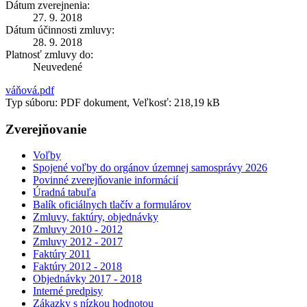
Dátum zverejnenia:
27. 9. 2018
Dátum účinnosti zmluvy:
28. 9. 2018
Platnosť zmluvy do:
Neuvedené
váňová.pdf
Typ súboru: PDF dokument, Veľkosť: 218,19 kB
Zverejňovanie
Voľby
Spojené voľby do orgánov územnej samosprávy 2026
Povinné zverejňovanie informácií
Úradná tabuľa
Balík oficiálnych tlačív a formulárov
Zmluvy, faktúry, objednávky
Zmluvy 2010 - 2012
Zmluvy 2012 - 2017
Faktúry 2011
Faktúry 2012 - 2018
Objednávky 2017 - 2018
Interné predpisy
Zákazky s nízkou hodnotou