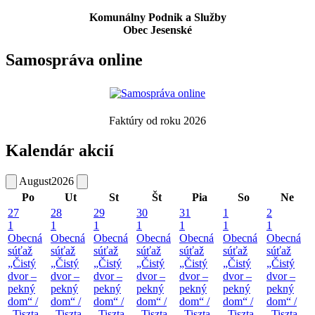
Komunálny Podnik a Služby
Obec Jesenské
Samospráva online
Faktúry od roku 2026
Kalendár akcií
August
2026
Po
Ut
St
Št
Pia
So
Ne
27
28
29
30
31
1
2
1
1
1
1
1
1
1
Obecná
Obecná
Obecná
Obecná
Obecná
Obecná
Obecná
súťaž
súťaž
súťaž
súťaž
súťaž
súťaž
súťaž
„Čistý
„Čistý
„Čistý
„Čistý
„Čistý
„Čistý
„Čistý
dvor –
dvor –
dvor –
dvor –
dvor –
dvor –
dvor –
pekný
pekný
pekný
pekný
pekný
pekný
pekný
dom“ /
dom“ /
dom“ /
dom“ /
dom“ /
dom“ /
dom“ /
„Tiszta
„Tiszta
„Tiszta
„Tiszta
„Tiszta
„Tiszta
„Tiszta