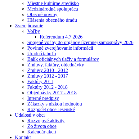
Miestne kultúrne stredisko
Medzinárodná spolupráca
Obecné noviny
Hlásenia obecného úradu
Zverejňovanie
Voľby
Referendum 4.7.2026
Spojené voľby do orgánov územnej samosprávy 2026
Povinné zverejňovanie informácií
Úradná tabuľa
Balík oficiálnych tlačív a formulárov
Zmluvy, faktúry, objednávky
Zmluvy 2010 - 2012
Zmluvy 2012 - 2017
Faktúry 2011
Faktúry 2012 - 2018
Objednávky 2017 - 2018
Interné predpisy
Zákazky s nízkou hodnotou
Rozpočet obce Jesenské
Udalosti v obci
Rozvojové aktivity
Zo života obce
Kalendár akcií
Kontakt