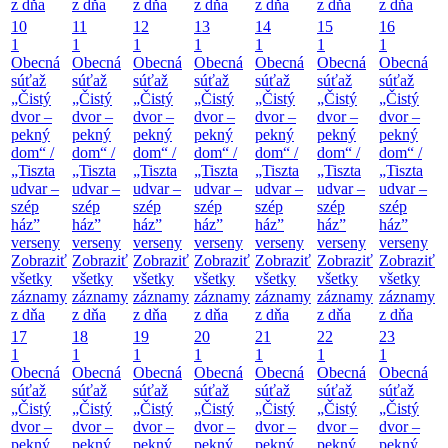
z dňa
z dňa
z dňa
z dňa
z dňa
z dňa
z dňa
10
11
12
13
14
15
16
1
1
1
1
1
1
1
Obecná
Obecná
Obecná
Obecná
Obecná
Obecná
Obecná
súťaž
súťaž
súťaž
súťaž
súťaž
súťaž
súťaž
„Čistý
„Čistý
„Čistý
„Čistý
„Čistý
„Čistý
„Čistý
dvor –
dvor –
dvor –
dvor –
dvor –
dvor –
dvor –
pekný
pekný
pekný
pekný
pekný
pekný
pekný
dom“ /
dom“ /
dom“ /
dom“ /
dom“ /
dom“ /
dom“ /
„Tiszta
„Tiszta
„Tiszta
„Tiszta
„Tiszta
„Tiszta
„Tiszta
udvar –
udvar –
udvar –
udvar –
udvar –
udvar –
udvar –
szép
szép
szép
szép
szép
szép
szép
ház”
ház”
ház”
ház”
ház”
ház”
ház”
verseny
verseny
verseny
verseny
verseny
verseny
verseny
Zobraziť
Zobraziť
Zobraziť
Zobraziť
Zobraziť
Zobraziť
Zobraziť
všetky
všetky
všetky
všetky
všetky
všetky
všetky
záznamy
záznamy
záznamy
záznamy
záznamy
záznamy
záznamy
z dňa
z dňa
z dňa
z dňa
z dňa
z dňa
z dňa
17
18
19
20
21
22
23
1
1
1
1
1
1
1
Obecná
Obecná
Obecná
Obecná
Obecná
Obecná
Obecná
súťaž
súťaž
súťaž
súťaž
súťaž
súťaž
súťaž
„Čistý
„Čistý
„Čistý
„Čistý
„Čistý
„Čistý
„Čistý
dvor –
dvor –
dvor –
dvor –
dvor –
dvor –
dvor –
pekný
pekný
pekný
pekný
pekný
pekný
pekný