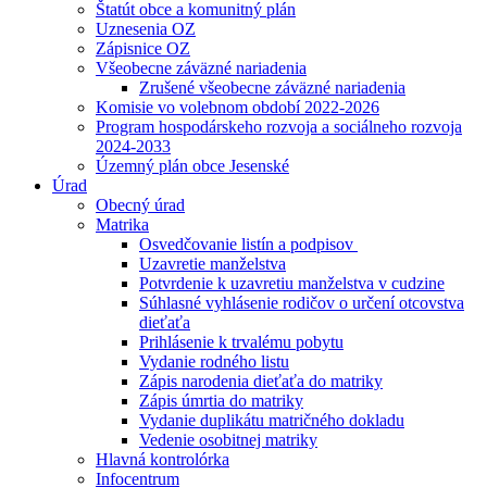
Štatút obce a komunitný plán
Uznesenia OZ
Zápisnice OZ
Všeobecne záväzné nariadenia
Zrušené všeobecne záväzné nariadenia
Komisie vo volebnom období 2022-2026
Program hospodárskeho rozvoja a sociálneho rozvoja
2024-2033
Územný plán obce Jesenské
Úrad
Obecný úrad
Matrika
Osvedčovanie listín a podpisov
Uzavretie manželstva
Potvrdenie k uzavretiu manželstva v cudzine
Súhlasné vyhlásenie rodičov o určení otcovstva
dieťaťa
Prihlásenie k trvalému pobytu
Vydanie rodného listu
Zápis narodenia dieťaťa do matriky
Zápis úmrtia do matriky
Vydanie duplikátu matričného dokladu
Vedenie osobitnej matriky
Hlavná kontrolórka
Infocentrum