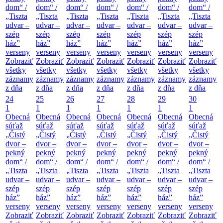
dom“ /
dom“ /
dom“ /
dom“ /
dom“ /
dom“ /
dom“ /
„Tiszta
„Tiszta
„Tiszta
„Tiszta
„Tiszta
„Tiszta
„Tiszta
udvar –
udvar –
udvar –
udvar –
udvar –
udvar –
udvar –
szép
szép
szép
szép
szép
szép
szép
ház”
ház”
ház”
ház”
ház”
ház”
ház”
verseny
verseny
verseny
verseny
verseny
verseny
verseny
Zobraziť
Zobraziť
Zobraziť
Zobraziť
Zobraziť
Zobraziť
Zobraziť
všetky
všetky
všetky
všetky
všetky
všetky
všetky
záznamy
záznamy
záznamy
záznamy
záznamy
záznamy
záznamy
z dňa
z dňa
z dňa
z dňa
z dňa
z dňa
z dňa
24
25
26
27
28
29
30
1
1
1
1
1
1
1
Obecná
Obecná
Obecná
Obecná
Obecná
Obecná
Obecná
súťaž
súťaž
súťaž
súťaž
súťaž
súťaž
súťaž
„Čistý
„Čistý
„Čistý
„Čistý
„Čistý
„Čistý
„Čistý
dvor –
dvor –
dvor –
dvor –
dvor –
dvor –
dvor –
pekný
pekný
pekný
pekný
pekný
pekný
pekný
dom“ /
dom“ /
dom“ /
dom“ /
dom“ /
dom“ /
dom“ /
„Tiszta
„Tiszta
„Tiszta
„Tiszta
„Tiszta
„Tiszta
„Tiszta
udvar –
udvar –
udvar –
udvar –
udvar –
udvar –
udvar –
szép
szép
szép
szép
szép
szép
szép
ház”
ház”
ház”
ház”
ház”
ház”
ház”
verseny
verseny
verseny
verseny
verseny
verseny
verseny
Zobraziť
Zobraziť
Zobraziť
Zobraziť
Zobraziť
Zobraziť
Zobraziť