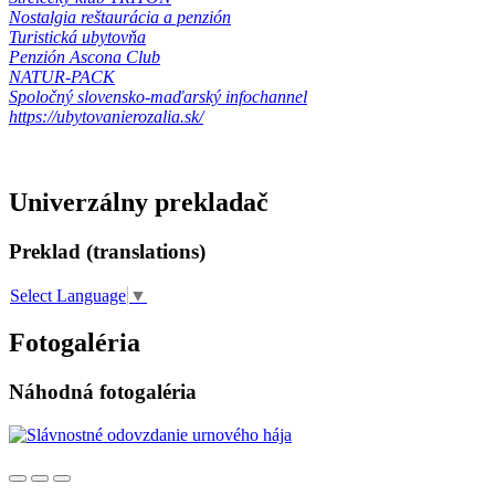
Nostalgia reštaurácia a penzión
Turistická ubytovňa
Penzión Ascona Club
NATUR-PACK
Spoločný slovensko-maďarský infochannel
https://ubytovanierozalia.sk/
Univerzálny prekladač
Preklad (translations)
Select Language
▼
Fotogaléria
Náhodná fotogaléria