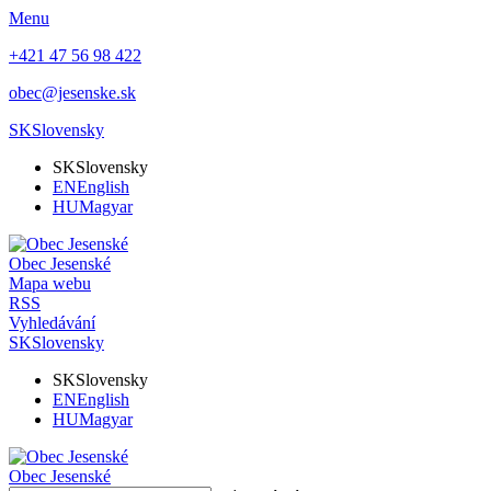
Menu
+421 47 56 98 422
obec@jesenske.sk
SK
Slovensky
SK
Slovensky
EN
English
HU
Magyar
Obec
Jesenské
Mapa webu
RSS
Vyhledávání
SK
Slovensky
SK
Slovensky
EN
English
HU
Magyar
Obec
Jesenské