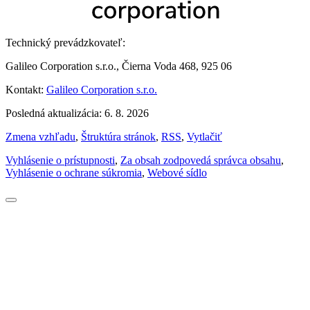
Technický prevádzkovateľ:
Galileo Corporation s.r.o., Čierna Voda 468, 925 06
Kontakt:
Galileo Corporation s.r.o.
Posledná aktualizácia: 6. 8. 2026
Zmena vzhľadu
,
Štruktúra stránok
,
RSS
,
Vytlačiť
Vyhlásenie o prístupnosti
,
Za obsah zodpovedá správca obsahu
,
Vyhlásenie o ochrane súkromia
,
Webové sídlo