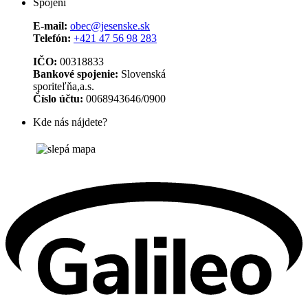
Spojení
E-mail:
obec@jesenske.sk
Telefón:
+421 47 56 98 283
IČO:
00318833
Bankové spojenie:
Slovenská
sporiteľňa,a.s.
Číslo účtu:
0068943646/0900
Kde nás nájdete?