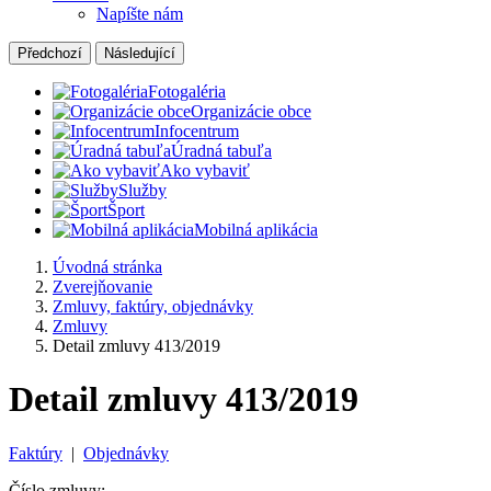
Napíšte nám
Předchozí
Následující
Fotogaléria
Organizácie obce
Infocentrum
Úradná tabuľa
Ako vybaviť
Služby
Šport
Mobilná aplikácia
Úvodná stránka
Zverejňovanie
Zmluvy, faktúry, objednávky
Zmluvy
Detail zmluvy 413/2019
Detail zmluvy 413/2019
Faktúry
|
Objednávky
Číslo zmluvy: