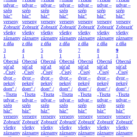
udvar –
udvar –
udvar –
udvar –
udvar –
udvar –
udvar –
szép
szép
szép
szép
szép
szép
szép
ház”
ház”
ház”
ház”
ház”
ház”
ház”
verseny
verseny
verseny
verseny
verseny
verseny
verseny
Zobraziť
Zobraziť
Zobraziť
Zobraziť
Zobraziť
Zobraziť
Zobraziť
všetky
všetky
všetky
všetky
všetky
všetky
všetky
záznamy
záznamy
záznamy
záznamy
záznamy
záznamy
záznamy
z dňa
z dňa
z dňa
z dňa
z dňa
z dňa
z dňa
3
4
5
6
7
8
9
1
1
1
1
1
1
1
Obecná
Obecná
Obecná
Obecná
Obecná
Obecná
Obecná
súťaž
súťaž
súťaž
súťaž
súťaž
súťaž
súťaž
„Čistý
„Čistý
„Čistý
„Čistý
„Čistý
„Čistý
„Čistý
dvor –
dvor –
dvor –
dvor –
dvor –
dvor –
dvor –
pekný
pekný
pekný
pekný
pekný
pekný
pekný
dom“ /
dom“ /
dom“ /
dom“ /
dom“ /
dom“ /
dom“ /
„Tiszta
„Tiszta
„Tiszta
„Tiszta
„Tiszta
„Tiszta
„Tiszta
udvar –
udvar –
udvar –
udvar –
udvar –
udvar –
udvar –
szép
szép
szép
szép
szép
szép
szép
ház”
ház”
ház”
ház”
ház”
ház”
ház”
verseny
verseny
verseny
verseny
verseny
verseny
verseny
Zobraziť
Zobraziť
Zobraziť
Zobraziť
Zobraziť
Zobraziť
Zobraziť
všetky
všetky
všetky
všetky
všetky
všetky
všetky
záznamy
záznamy
záznamy
záznamy
záznamy
záznamy
záznamy