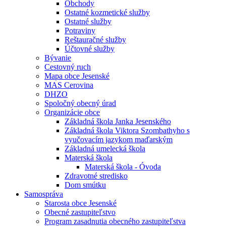
Obchody
Ostatné kozmetické služby
Ostatné služby
Potraviny
Reštauračné služby
Účtovné služby
Bývanie
Cestovný ruch
Mapa obce Jesenské
MAS Cerovina
DHZO
Spoločný obecný úrad
Organizácie obce
Základná škola Janka Jesenského
Základná škola Viktora Szombathyho s
vyučovacím jazykom maďarským
Základná umelecká škola
Materská škola
Materská škola - Óvoda
Zdravotné stredisko
Dom smútku
Samospráva
Starosta obce Jesenské
Obecné zastupiteľstvo
Program zasadnutia obecného zastupiteľstva