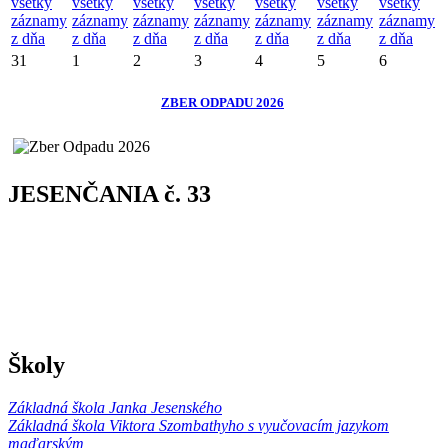
všetky
všetky
všetky
všetky
všetky
všetky
všetky
záznamy
záznamy
záznamy
záznamy
záznamy
záznamy
záznamy
z dňa
z dňa
z dňa
z dňa
z dňa
z dňa
z dňa
31
1
2
3
4
5
6
ZBER ODPADU 2026
JESENČANIA č. 33
Školy
Základná škola Janka Jesenského
Základná škola Viktora Szombathyho s vyučovacím jazykom
maďarským