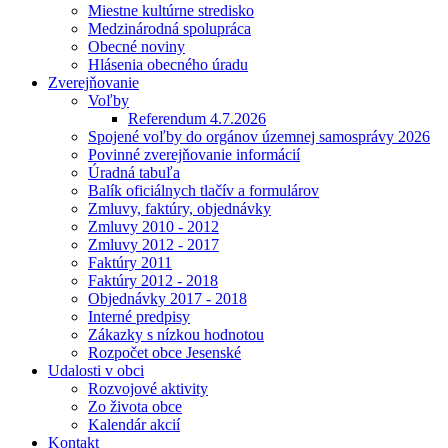
Miestne kultúrne stredisko
Medzinárodná spolupráca
Obecné noviny
Hlásenia obecného úradu
Zverejňovanie
Voľby
Referendum 4.7.2026
Spojené voľby do orgánov územnej samosprávy 2026
Povinné zverejňovanie informácií
Úradná tabuľa
Balík oficiálnych tlačív a formulárov
Zmluvy, faktúry, objednávky
Zmluvy 2010 - 2012
Zmluvy 2012 - 2017
Faktúry 2011
Faktúry 2012 - 2018
Objednávky 2017 - 2018
Interné predpisy
Zákazky s nízkou hodnotou
Rozpočet obce Jesenské
Udalosti v obci
Rozvojové aktivity
Zo života obce
Kalendár akcií
Kontakt