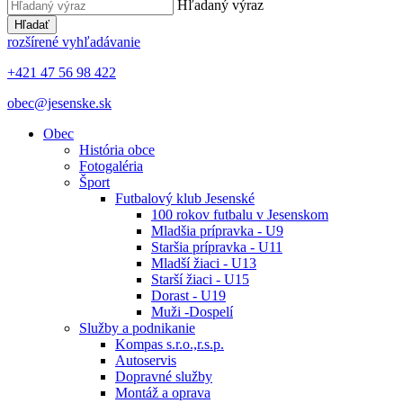
Hľadaný výraz
Hľadať
rozšírené vyhľadávanie
+421 47 56 98 422
obec@jesenske.sk
Obec
História obce
Fotogaléria
Šport
Futbalový klub Jesenské
100 rokov futbalu v Jesenskom
Mladšia prípravka - U9
Staršia prípravka - U11
Mladší žiaci - U13
Starší žiaci - U15
Dorast - U19
Muži -Dospelí
Služby a podnikanie
Kompas s.r.o.,r.s.p.
Autoservis
Dopravné služby
Montáž a oprava