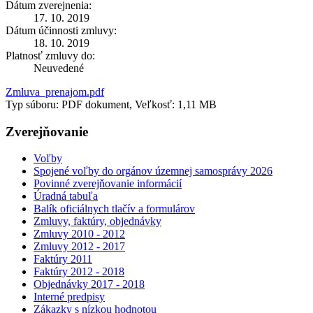
Dátum zverejnenia:
17. 10. 2019
Dátum účinnosti zmluvy:
18. 10. 2019
Platnosť zmluvy do:
Neuvedené
Zmluva_prenajom.pdf
Typ súboru: PDF dokument, Veľkosť: 1,11 MB
Zverejňovanie
Voľby
Spojené voľby do orgánov územnej samosprávy 2026
Povinné zverejňovanie informácií
Úradná tabuľa
Balík oficiálnych tlačív a formulárov
Zmluvy, faktúry, objednávky
Zmluvy 2010 - 2012
Zmluvy 2012 - 2017
Faktúry 2011
Faktúry 2012 - 2018
Objednávky 2017 - 2018
Interné predpisy
Zákazky s nízkou hodnotou