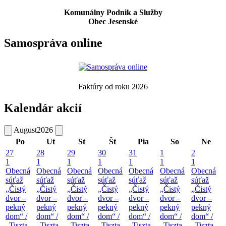
Komunálny Podnik a Služby
Obec Jesenské
Samospráva online
Faktúry od roku 2026
Kalendár akcií
August
2026
Po
Ut
St
Št
Pia
So
Ne
27
28
29
30
31
1
2
1
1
1
1
1
1
1
Obecná
Obecná
Obecná
Obecná
Obecná
Obecná
Obecná
súťaž
súťaž
súťaž
súťaž
súťaž
súťaž
súťaž
„Čistý
„Čistý
„Čistý
„Čistý
„Čistý
„Čistý
„Čistý
dvor –
dvor –
dvor –
dvor –
dvor –
dvor –
dvor –
pekný
pekný
pekný
pekný
pekný
pekný
pekný
dom“ /
dom“ /
dom“ /
dom“ /
dom“ /
dom“ /
dom“ /
„Tiszta
„Tiszta
„Tiszta
„Tiszta
„Tiszta
„Tiszta
„Tiszta