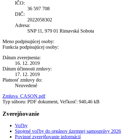
IČO:
36 597 708
DIČ:
2022058302
Adresa:
SNP 11, 979 01 Rimavská Sobota
Meno podpisujúcej osoby:
Funkcia podpisujúcej osoby:
Dátum zverejnenia:
16. 12. 2019
Dátum účinnosti zmluvy:
17. 12. 2019
Platnosť zmluvy do:
Neuvedené
Zmluva_CASON.pdf
Typ súboru: PDF dokument, Veľkosť: 940,46 kB
Zverejňovanie
Voľby
Spojené voľby do orgánov územnej samosprávy 2026
Povinné zverejňovanie informácií