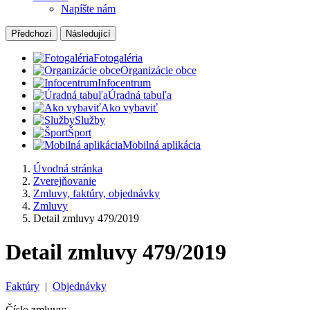
Napíšte nám
Předchozí
Následující
Fotogaléria
Organizácie obce
Infocentrum
Úradná tabuľa
Ako vybaviť
Služby
Šport
Mobilná aplikácia
Úvodná stránka
Zverejňovanie
Zmluvy, faktúry, objednávky
Zmluvy
Detail zmluvy 479/2019
Detail zmluvy 479/2019
Faktúry
|
Objednávky
Číslo zmluvy: