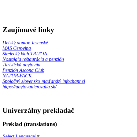
Zaujímavé linky
Detský domov Jesenské
MAS Cerovina
Strelecký klub TRITON
Nostalgia reštaurácia a penzión
Turistická ubytovňa
Penzión Ascona Club
NATUR-PACK
Spoločný slovensko-maďarský infochannel
https://ubytovanierozalia.sk/
Univerzálny prekladač
Preklad (translations)
Select Language
▼