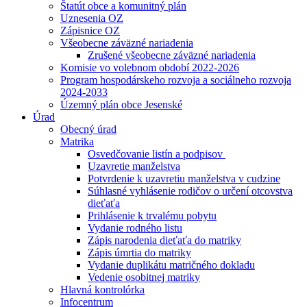
Štatút obce a komunitný plán
Uznesenia OZ
Zápisnice OZ
Všeobecne záväzné nariadenia
Zrušené všeobecne záväzné nariadenia
Komisie vo volebnom období 2022-2026
Program hospodárskeho rozvoja a sociálneho rozvoja
2024-2033
Územný plán obce Jesenské
Úrad
Obecný úrad
Matrika
Osvedčovanie listín a podpisov
Uzavretie manželstva
Potvrdenie k uzavretiu manželstva v cudzine
Súhlasné vyhlásenie rodičov o určení otcovstva
dieťaťa
Prihlásenie k trvalému pobytu
Vydanie rodného listu
Zápis narodenia dieťaťa do matriky
Zápis úmrtia do matriky
Vydanie duplikátu matričného dokladu
Vedenie osobitnej matriky
Hlavná kontrolórka
Infocentrum