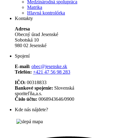
Medzinárodná spolupráca
Matrika
Hlavná kontrolórka
Kontakty
Adresa
Obecný úrad Jesenské
Sobotská 10
980 02 Jesenské
Spojení
E-mail:
obec@jesenske.sk
Telefón:
+421 47 56 98 283
IČO:
00318833
Bankové spojenie:
Slovenská
sporiteľňa,a.s.
Číslo účtu:
0068943646/0900
Kde nás nájdete?