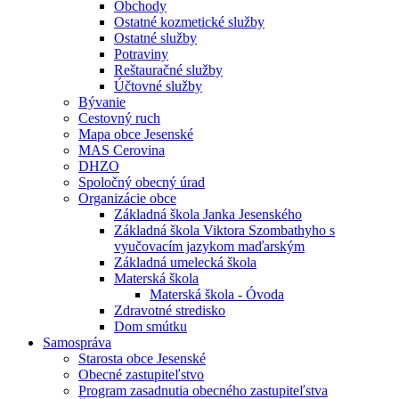
Obchody
Ostatné kozmetické služby
Ostatné služby
Potraviny
Reštauračné služby
Účtovné služby
Bývanie
Cestovný ruch
Mapa obce Jesenské
MAS Cerovina
DHZO
Spoločný obecný úrad
Organizácie obce
Základná škola Janka Jesenského
Základná škola Viktora Szombathyho s
vyučovacím jazykom maďarským
Základná umelecká škola
Materská škola
Materská škola - Óvoda
Zdravotné stredisko
Dom smútku
Samospráva
Starosta obce Jesenské
Obecné zastupiteľstvo
Program zasadnutia obecného zastupiteľstva