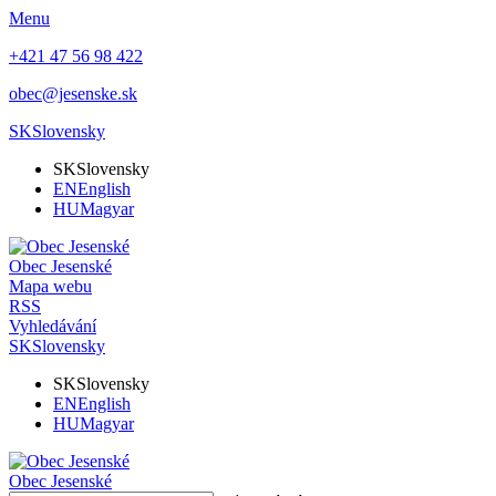
Menu
+421 47 56 98 422
obec@jesenske.sk
SK
Slovensky
SK
Slovensky
EN
English
HU
Magyar
Obec
Jesenské
Mapa webu
RSS
Vyhledávání
SK
Slovensky
SK
Slovensky
EN
English
HU
Magyar
Obec
Jesenské