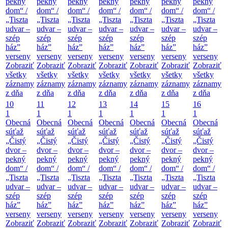
pekný
pekný
pekný
pekný
pekný
pekný
pekný
dom“ /
dom“ /
dom“ /
dom“ /
dom“ /
dom“ /
dom“ /
„Tiszta
„Tiszta
„Tiszta
„Tiszta
„Tiszta
„Tiszta
„Tiszta
udvar –
udvar –
udvar –
udvar –
udvar –
udvar –
udvar –
szép
szép
szép
szép
szép
szép
szép
ház”
ház”
ház”
ház”
ház”
ház”
ház”
verseny
verseny
verseny
verseny
verseny
verseny
verseny
Zobraziť
Zobraziť
Zobraziť
Zobraziť
Zobraziť
Zobraziť
Zobraziť
všetky
všetky
všetky
všetky
všetky
všetky
všetky
záznamy
záznamy
záznamy
záznamy
záznamy
záznamy
záznamy
z dňa
z dňa
z dňa
z dňa
z dňa
z dňa
z dňa
10
11
12
13
14
15
16
1
1
1
1
1
1
1
Obecná
Obecná
Obecná
Obecná
Obecná
Obecná
Obecná
súťaž
súťaž
súťaž
súťaž
súťaž
súťaž
súťaž
„Čistý
„Čistý
„Čistý
„Čistý
„Čistý
„Čistý
„Čistý
dvor –
dvor –
dvor –
dvor –
dvor –
dvor –
dvor –
pekný
pekný
pekný
pekný
pekný
pekný
pekný
dom“ /
dom“ /
dom“ /
dom“ /
dom“ /
dom“ /
dom“ /
„Tiszta
„Tiszta
„Tiszta
„Tiszta
„Tiszta
„Tiszta
„Tiszta
udvar –
udvar –
udvar –
udvar –
udvar –
udvar –
udvar –
szép
szép
szép
szép
szép
szép
szép
ház”
ház”
ház”
ház”
ház”
ház”
ház”
verseny
verseny
verseny
verseny
verseny
verseny
verseny
Zobraziť
Zobraziť
Zobraziť
Zobraziť
Zobraziť
Zobraziť
Zobraziť