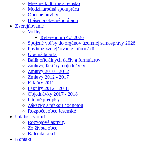
Miestne kultúrne stredisko
Medzinárodná spolupráca
Obecné noviny
Hlásenia obecného úradu
Zverejňovanie
Voľby
Referendum 4.7.2026
Spojené voľby do orgánov územnej samosprávy 2026
Povinné zverejňovanie informácií
Úradná tabuľa
Balík oficiálnych tlačív a formulárov
Zmluvy, faktúry, objednávky
Zmluvy 2010 - 2012
Zmluvy 2012 - 2017
Faktúry 2011
Faktúry 2012 - 2018
Objednávky 2017 - 2018
Interné predpisy
Zákazky s nízkou hodnotou
Rozpočet obce Jesenské
Udalosti v obci
Rozvojové aktivity
Zo života obce
Kalendár akcií
Kontakt