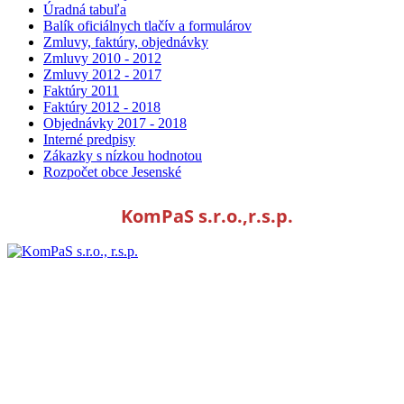
Úradná tabuľa
Balík oficiálnych tlačív a formulárov
Zmluvy, faktúry, objednávky
Zmluvy 2010 - 2012
Zmluvy 2012 - 2017
Faktúry 2011
Faktúry 2012 - 2018
Objednávky 2017 - 2018
Interné predpisy
Zákazky s nízkou hodnotou
Rozpočet obce Jesenské
KomPaS s.r.o.,r.s.p.