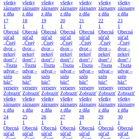
všetky
všetky
všetky
všetky
všetky
všetky
všetky
záznamy
záznamy
záznamy
záznamy
záznamy
záznamy
záznamy
z dňa
z dňa
z dňa
z dňa
z dňa
z dňa
z dňa
17
18
19
20
21
22
23
1
1
1
1
1
1
1
Obecná
Obecná
Obecná
Obecná
Obecná
Obecná
Obecná
súťaž
súťaž
súťaž
súťaž
súťaž
súťaž
súťaž
„Čistý
„Čistý
„Čistý
„Čistý
„Čistý
„Čistý
„Čistý
dvor –
dvor –
dvor –
dvor –
dvor –
dvor –
dvor –
pekný
pekný
pekný
pekný
pekný
pekný
pekný
dom“ /
dom“ /
dom“ /
dom“ /
dom“ /
dom“ /
dom“ /
„Tiszta
„Tiszta
„Tiszta
„Tiszta
„Tiszta
„Tiszta
„Tiszta
udvar –
udvar –
udvar –
udvar –
udvar –
udvar –
udvar –
szép
szép
szép
szép
szép
szép
szép
ház”
ház”
ház”
ház”
ház”
ház”
ház”
verseny
verseny
verseny
verseny
verseny
verseny
verseny
Zobraziť
Zobraziť
Zobraziť
Zobraziť
Zobraziť
Zobraziť
Zobraziť
všetky
všetky
všetky
všetky
všetky
všetky
všetky
záznamy
záznamy
záznamy
záznamy
záznamy
záznamy
záznamy
z dňa
z dňa
z dňa
z dňa
z dňa
z dňa
z dňa
24
25
26
27
28
29
30
1
1
1
1
1
1
1
Obecná
Obecná
Obecná
Obecná
Obecná
Obecná
Obecná
súťaž
súťaž
súťaž
súťaž
súťaž
súťaž
súťaž