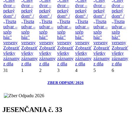
„Čistý
„Čistý
„Čistý
„Čistý
„Čistý
„Čistý
„Čistý
dvor –
dvor –
dvor –
dvor –
dvor –
dvor –
dvor –
pekný
pekný
pekný
pekný
pekný
pekný
pekný
dom“ /
dom“ /
dom“ /
dom“ /
dom“ /
dom“ /
dom“ /
„Tiszta
„Tiszta
„Tiszta
„Tiszta
„Tiszta
„Tiszta
„Tiszta
udvar –
udvar –
udvar –
udvar –
udvar –
udvar –
udvar –
szép
szép
szép
szép
szép
szép
szép
ház”
ház”
ház”
ház”
ház”
ház”
ház”
verseny
verseny
verseny
verseny
verseny
verseny
verseny
Zobraziť
Zobraziť
Zobraziť
Zobraziť
Zobraziť
Zobraziť
Zobraziť
všetky
všetky
všetky
všetky
všetky
všetky
všetky
záznamy
záznamy
záznamy
záznamy
záznamy
záznamy
záznamy
z dňa
z dňa
z dňa
z dňa
z dňa
z dňa
z dňa
31
1
2
3
4
5
6
ZBER ODPADU 2026
JESENČANIA č. 33