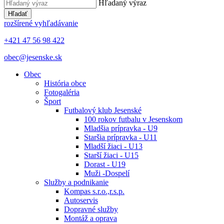
Hľadaný výraz
Hľadať
rozšírené vyhľadávanie
+421 47 56 98 422
obec@jesenske.sk
Obec
História obce
Fotogaléria
Šport
Futbalový klub Jesenské
100 rokov futbalu v Jesenskom
Mladšia prípravka - U9
Staršia prípravka - U11
Mladší žiaci - U13
Starší žiaci - U15
Dorast - U19
Muži -Dospelí
Služby a podnikanie
Kompas s.r.o.,r.s.p.
Autoservis
Dopravné služby
Montáž a oprava