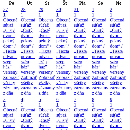
Po
Ut
St
Št
Pia
So
Ne
27
28
29
30
31
1
2
1
1
1
1
1
1
1
Obecná
Obecná
Obecná
Obecná
Obecná
Obecná
Obecná
súťaž
súťaž
súťaž
súťaž
súťaž
súťaž
súťaž
„Čistý
„Čistý
„Čistý
„Čistý
„Čistý
„Čistý
„Čistý
dvor –
dvor –
dvor –
dvor –
dvor –
dvor –
dvor –
pekný
pekný
pekný
pekný
pekný
pekný
pekný
dom“ /
dom“ /
dom“ /
dom“ /
dom“ /
dom“ /
dom“ /
„Tiszta
„Tiszta
„Tiszta
„Tiszta
„Tiszta
„Tiszta
„Tiszta
udvar –
udvar –
udvar –
udvar –
udvar –
udvar –
udvar –
szép
szép
szép
szép
szép
szép
szép
ház”
ház”
ház”
ház”
ház”
ház”
ház”
verseny
verseny
verseny
verseny
verseny
verseny
verseny
Zobraziť
Zobraziť
Zobraziť
Zobraziť
Zobraziť
Zobraziť
Zobraziť
všetky
všetky
všetky
všetky
všetky
všetky
všetky
záznamy
záznamy
záznamy
záznamy
záznamy
záznamy
záznamy
z dňa
z dňa
z dňa
z dňa
z dňa
z dňa
z dňa
3
4
5
6
7
8
9
1
1
1
1
1
1
1
Obecná
Obecná
Obecná
Obecná
Obecná
Obecná
Obecná
súťaž
súťaž
súťaž
súťaž
súťaž
súťaž
súťaž
„Čistý
„Čistý
„Čistý
„Čistý
„Čistý
„Čistý
„Čistý
dvor –
dvor –
dvor –
dvor –
dvor –
dvor –
dvor –