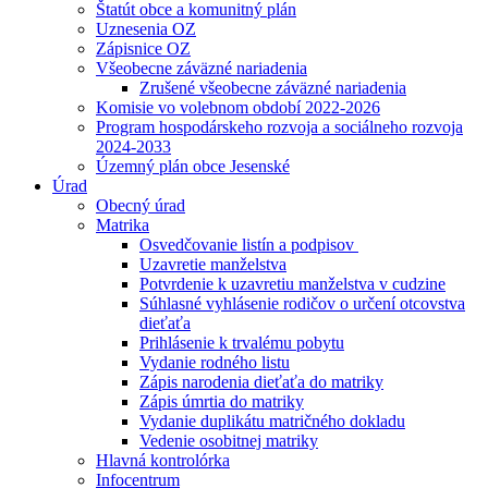
Štatút obce a komunitný plán
Uznesenia OZ
Zápisnice OZ
Všeobecne záväzné nariadenia
Zrušené všeobecne záväzné nariadenia
Komisie vo volebnom období 2022-2026
Program hospodárskeho rozvoja a sociálneho rozvoja
2024-2033
Územný plán obce Jesenské
Úrad
Obecný úrad
Matrika
Osvedčovanie listín a podpisov
Uzavretie manželstva
Potvrdenie k uzavretiu manželstva v cudzine
Súhlasné vyhlásenie rodičov o určení otcovstva
dieťaťa
Prihlásenie k trvalému pobytu
Vydanie rodného listu
Zápis narodenia dieťaťa do matriky
Zápis úmrtia do matriky
Vydanie duplikátu matričného dokladu
Vedenie osobitnej matriky
Hlavná kontrolórka
Infocentrum