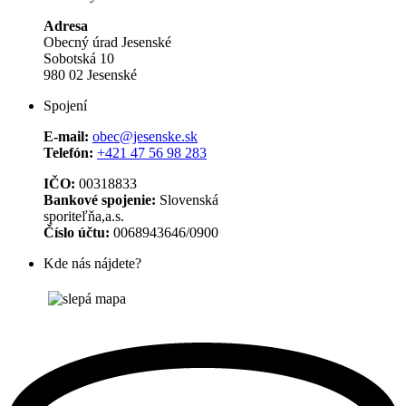
Adresa
Obecný úrad Jesenské
Sobotská 10
980 02 Jesenské
Spojení
E-mail:
obec@jesenske.sk
Telefón:
+421 47 56 98 283
IČO:
00318833
Bankové spojenie:
Slovenská
sporiteľňa,a.s.
Číslo účtu:
0068943646/0900
Kde nás nájdete?