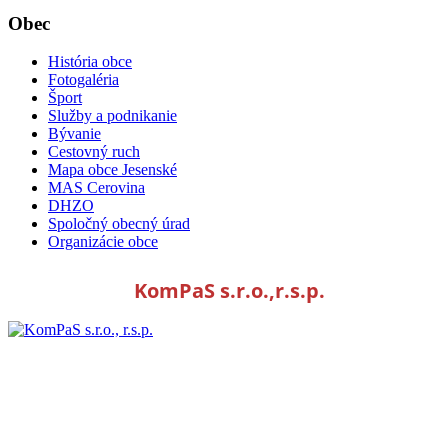
Obec
História obce
Fotogaléria
Šport
Služby a podnikanie
Bývanie
Cestovný ruch
Mapa obce Jesenské
MAS Cerovina
DHZO
Spoločný obecný úrad
Organizácie obce
KomPaS s.r.o.,r.s.p.