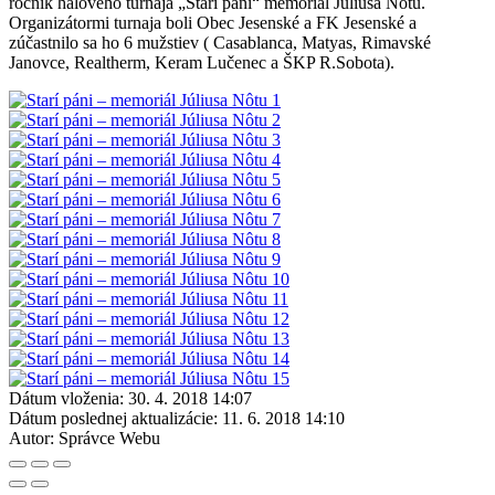
ročník halového turnaja „Starí páni“ memoriál Júliusa Nôtu.
Organizátormi turnaja boli Obec Jesenské a FK Jesenské a
zúčastnilo sa ho 6 mužstiev ( Casablanca, Matyas, Rimavské
Janovce, Realtherm, Keram Lučenec a ŠKP R.Sobota).
Dátum vloženia:
30. 4. 2018 14:07
Dátum poslednej aktualizácie:
11. 6. 2018 14:10
Autor:
Správce Webu