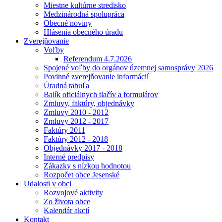
Miestne kultúrne stredisko
Medzinárodná spolupráca
Obecné noviny
Hlásenia obecného úradu
Zverejňovanie
Voľby
Referendum 4.7.2026
Spojené voľby do orgánov územnej samosprávy 2026
Povinné zverejňovanie informácií
Úradná tabuľa
Balík oficiálnych tlačív a formulárov
Zmluvy, faktúry, objednávky
Zmluvy 2010 - 2012
Zmluvy 2012 - 2017
Faktúry 2011
Faktúry 2012 - 2018
Objednávky 2017 - 2018
Interné predpisy
Zákazky s nízkou hodnotou
Rozpočet obce Jesenské
Udalosti v obci
Rozvojové aktivity
Zo života obce
Kalendár akcií
Kontakt