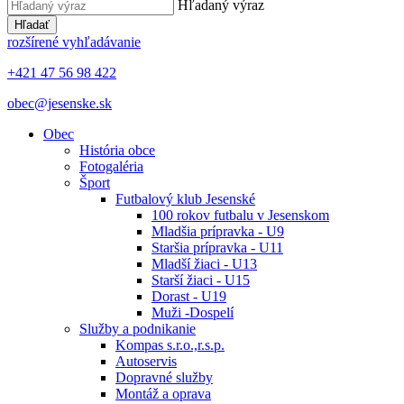
Hľadaný výraz
Hľadať
rozšírené vyhľadávanie
+421 47 56 98 422
obec@jesenske.sk
Obec
História obce
Fotogaléria
Šport
Futbalový klub Jesenské
100 rokov futbalu v Jesenskom
Mladšia prípravka - U9
Staršia prípravka - U11
Mladší žiaci - U13
Starší žiaci - U15
Dorast - U19
Muži -Dospelí
Služby a podnikanie
Kompas s.r.o.,r.s.p.
Autoservis
Dopravné služby
Montáž a oprava