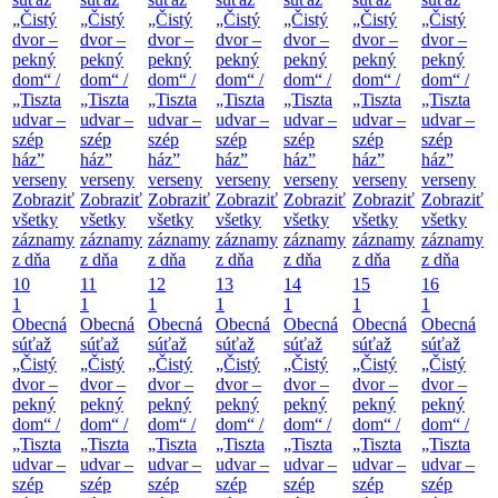
„Čistý
„Čistý
„Čistý
„Čistý
„Čistý
„Čistý
„Čistý
dvor –
dvor –
dvor –
dvor –
dvor –
dvor –
dvor –
pekný
pekný
pekný
pekný
pekný
pekný
pekný
dom“ /
dom“ /
dom“ /
dom“ /
dom“ /
dom“ /
dom“ /
„Tiszta
„Tiszta
„Tiszta
„Tiszta
„Tiszta
„Tiszta
„Tiszta
udvar –
udvar –
udvar –
udvar –
udvar –
udvar –
udvar –
szép
szép
szép
szép
szép
szép
szép
ház”
ház”
ház”
ház”
ház”
ház”
ház”
verseny
verseny
verseny
verseny
verseny
verseny
verseny
Zobraziť
Zobraziť
Zobraziť
Zobraziť
Zobraziť
Zobraziť
Zobraziť
všetky
všetky
všetky
všetky
všetky
všetky
všetky
záznamy
záznamy
záznamy
záznamy
záznamy
záznamy
záznamy
z dňa
z dňa
z dňa
z dňa
z dňa
z dňa
z dňa
10
11
12
13
14
15
16
1
1
1
1
1
1
1
Obecná
Obecná
Obecná
Obecná
Obecná
Obecná
Obecná
súťaž
súťaž
súťaž
súťaž
súťaž
súťaž
súťaž
„Čistý
„Čistý
„Čistý
„Čistý
„Čistý
„Čistý
„Čistý
dvor –
dvor –
dvor –
dvor –
dvor –
dvor –
dvor –
pekný
pekný
pekný
pekný
pekný
pekný
pekný
dom“ /
dom“ /
dom“ /
dom“ /
dom“ /
dom“ /
dom“ /
„Tiszta
„Tiszta
„Tiszta
„Tiszta
„Tiszta
„Tiszta
„Tiszta
udvar –
udvar –
udvar –
udvar –
udvar –
udvar –
udvar –
szép
szép
szép
szép
szép
szép
szép