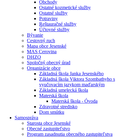
Obchody
Ostatné kozmetické služby
Ostatné služby
Potraviny
Reštauračné služby
Účtovné služby
Bývanie
Cestovný ruch
Mapa obce Jesenské
MAS Cerovina
DHZO
Spoločný obecný úrad
Organizácie obce
Základná škola Janka Jesenského
Základná škola Viktora Szombathyho s
vyučovacím jazykom maďarským
Základná umelecká škola
Materská škola
Materská škola - Óvoda
Zdravotné stredisko
Dom smútku
Samospráva
Starosta obce Jesenské
Obecné zastupiteľstvo
Program zasadnutia obecného zastupiteľstva