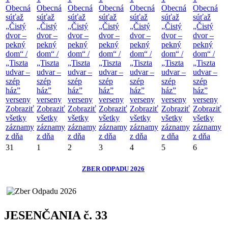
Obecná
Obecná
Obecná
Obecná
Obecná
Obecná
Obecná
súťaž
súťaž
súťaž
súťaž
súťaž
súťaž
súťaž
„Čistý
„Čistý
„Čistý
„Čistý
„Čistý
„Čistý
„Čistý
dvor –
dvor –
dvor –
dvor –
dvor –
dvor –
dvor –
pekný
pekný
pekný
pekný
pekný
pekný
pekný
dom“ /
dom“ /
dom“ /
dom“ /
dom“ /
dom“ /
dom“ /
„Tiszta
„Tiszta
„Tiszta
„Tiszta
„Tiszta
„Tiszta
„Tiszta
udvar –
udvar –
udvar –
udvar –
udvar –
udvar –
udvar –
szép
szép
szép
szép
szép
szép
szép
ház”
ház”
ház”
ház”
ház”
ház”
ház”
verseny
verseny
verseny
verseny
verseny
verseny
verseny
Zobraziť
Zobraziť
Zobraziť
Zobraziť
Zobraziť
Zobraziť
Zobraziť
všetky
všetky
všetky
všetky
všetky
všetky
všetky
záznamy
záznamy
záznamy
záznamy
záznamy
záznamy
záznamy
z dňa
z dňa
z dňa
z dňa
z dňa
z dňa
z dňa
31
1
2
3
4
5
6
ZBER ODPADU 2026
JESENČANIA č. 33