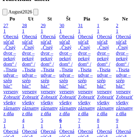
August
2026
Po
Ut
St
Št
Pia
So
Ne
27
28
29
30
31
1
2
1
1
1
1
1
1
1
Obecná
Obecná
Obecná
Obecná
Obecná
Obecná
Obecná
súťaž
súťaž
súťaž
súťaž
súťaž
súťaž
súťaž
„Čistý
„Čistý
„Čistý
„Čistý
„Čistý
„Čistý
„Čistý
dvor –
dvor –
dvor –
dvor –
dvor –
dvor –
dvor –
pekný
pekný
pekný
pekný
pekný
pekný
pekný
dom“ /
dom“ /
dom“ /
dom“ /
dom“ /
dom“ /
dom“ /
„Tiszta
„Tiszta
„Tiszta
„Tiszta
„Tiszta
„Tiszta
„Tiszta
udvar –
udvar –
udvar –
udvar –
udvar –
udvar –
udvar –
szép
szép
szép
szép
szép
szép
szép
ház”
ház”
ház”
ház”
ház”
ház”
ház”
verseny
verseny
verseny
verseny
verseny
verseny
verseny
Zobraziť
Zobraziť
Zobraziť
Zobraziť
Zobraziť
Zobraziť
Zobraziť
všetky
všetky
všetky
všetky
všetky
všetky
všetky
záznamy
záznamy
záznamy
záznamy
záznamy
záznamy
záznamy
z dňa
z dňa
z dňa
z dňa
z dňa
z dňa
z dňa
3
4
5
6
7
8
9
1
1
1
1
1
1
1
Obecná
Obecná
Obecná
Obecná
Obecná
Obecná
Obecná
súťaž
súťaž
súťaž
súťaž
súťaž
súťaž
súťaž