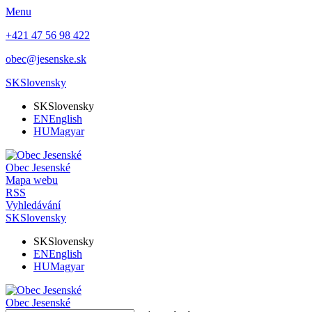
Menu
+421 47 56 98 422
obec@jesenske.sk
SK
Slovensky
SK
Slovensky
EN
English
HU
Magyar
Obec
Jesenské
Mapa webu
RSS
Vyhledávání
SK
Slovensky
SK
Slovensky
EN
English
HU
Magyar
Obec
Jesenské