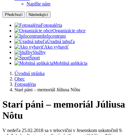
Napíšte nám
Předchozí
Následující
Fotogaléria
Organizácie obce
Infocentrum
Úradná tabuľa
Ako vybaviť
Služby
Šport
Mobilná aplikácia
Úvodná stránka
Obec
Fotogaléria
Starí páni – memoriál Júliusa Nôtu
Starí páni – memoriál Júliusa
Nôtu
V nedeľa 25.02.2018 sa v telocvični v Jesenskom uskutočnil 9.