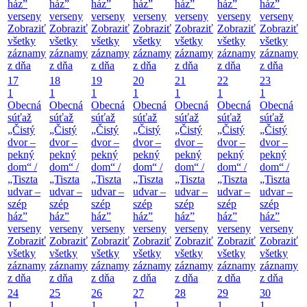
ház”
ház”
ház”
ház”
ház”
ház”
ház”
verseny
verseny
verseny
verseny
verseny
verseny
verseny
Zobraziť
Zobraziť
Zobraziť
Zobraziť
Zobraziť
Zobraziť
Zobraziť
všetky
všetky
všetky
všetky
všetky
všetky
všetky
záznamy
záznamy
záznamy
záznamy
záznamy
záznamy
záznamy
z dňa
z dňa
z dňa
z dňa
z dňa
z dňa
z dňa
17
18
19
20
21
22
23
1
1
1
1
1
1
1
Obecná
Obecná
Obecná
Obecná
Obecná
Obecná
Obecná
súťaž
súťaž
súťaž
súťaž
súťaž
súťaž
súťaž
„Čistý
„Čistý
„Čistý
„Čistý
„Čistý
„Čistý
„Čistý
dvor –
dvor –
dvor –
dvor –
dvor –
dvor –
dvor –
pekný
pekný
pekný
pekný
pekný
pekný
pekný
dom“ /
dom“ /
dom“ /
dom“ /
dom“ /
dom“ /
dom“ /
„Tiszta
„Tiszta
„Tiszta
„Tiszta
„Tiszta
„Tiszta
„Tiszta
udvar –
udvar –
udvar –
udvar –
udvar –
udvar –
udvar –
szép
szép
szép
szép
szép
szép
szép
ház”
ház”
ház”
ház”
ház”
ház”
ház”
verseny
verseny
verseny
verseny
verseny
verseny
verseny
Zobraziť
Zobraziť
Zobraziť
Zobraziť
Zobraziť
Zobraziť
Zobraziť
všetky
všetky
všetky
všetky
všetky
všetky
všetky
záznamy
záznamy
záznamy
záznamy
záznamy
záznamy
záznamy
z dňa
z dňa
z dňa
z dňa
z dňa
z dňa
z dňa
24
25
26
27
28
29
30
1
1
1
1
1
1
1