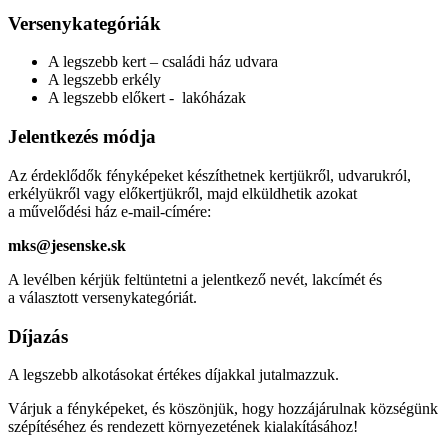
Versenykategóriák
A legszebb kert – családi ház udvara
A legszebb erkély
A legszebb előkert - lakóházak
Jelentkezés módja
Az érdeklődők fényképeket készíthetnek kertjükről, udvarukról,
erkélyükről vagy előkertjükről, majd elküldhetik azokat
a művelődési ház e-mail-címére:
mks@jesenske.sk
A levélben kérjük feltüntetni a jelentkező nevét, lakcímét és
a választott versenykategóriát.
Díjazás
A legszebb alkotásokat értékes díjakkal jutalmazzuk.
Várjuk a fényképeket, és köszönjük, hogy hozzájárulnak községünk
szépítéséhez és rendezett környezetének kialakításához!