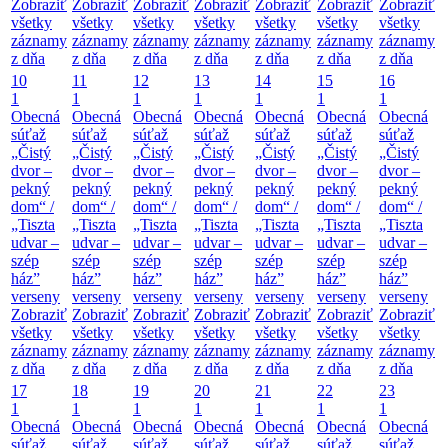
Zobraziť
Zobraziť
Zobraziť
Zobraziť
Zobraziť
Zobraziť
Zobraziť
všetky
všetky
všetky
všetky
všetky
všetky
všetky
záznamy
záznamy
záznamy
záznamy
záznamy
záznamy
záznamy
z dňa
z dňa
z dňa
z dňa
z dňa
z dňa
z dňa
10
11
12
13
14
15
16
1
1
1
1
1
1
1
Obecná
Obecná
Obecná
Obecná
Obecná
Obecná
Obecná
súťaž
súťaž
súťaž
súťaž
súťaž
súťaž
súťaž
„Čistý
„Čistý
„Čistý
„Čistý
„Čistý
„Čistý
„Čistý
dvor –
dvor –
dvor –
dvor –
dvor –
dvor –
dvor –
pekný
pekný
pekný
pekný
pekný
pekný
pekný
dom“ /
dom“ /
dom“ /
dom“ /
dom“ /
dom“ /
dom“ /
„Tiszta
„Tiszta
„Tiszta
„Tiszta
„Tiszta
„Tiszta
„Tiszta
udvar –
udvar –
udvar –
udvar –
udvar –
udvar –
udvar –
szép
szép
szép
szép
szép
szép
szép
ház”
ház”
ház”
ház”
ház”
ház”
ház”
verseny
verseny
verseny
verseny
verseny
verseny
verseny
Zobraziť
Zobraziť
Zobraziť
Zobraziť
Zobraziť
Zobraziť
Zobraziť
všetky
všetky
všetky
všetky
všetky
všetky
všetky
záznamy
záznamy
záznamy
záznamy
záznamy
záznamy
záznamy
z dňa
z dňa
z dňa
z dňa
z dňa
z dňa
z dňa
17
18
19
20
21
22
23
1
1
1
1
1
1
1
Obecná
Obecná
Obecná
Obecná
Obecná
Obecná
Obecná
súťaž
súťaž
súťaž
súťaž
súťaž
súťaž
súťaž