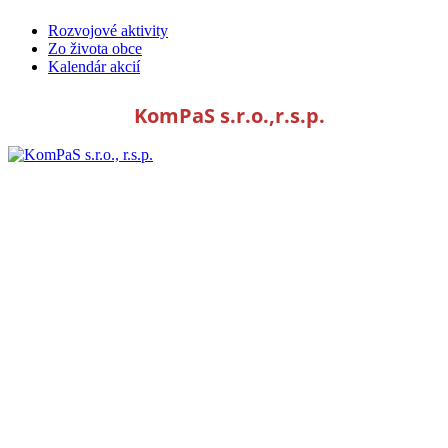
Rozvojové aktivity
Zo života obce
Kalendár akcií
KomPaS s.r.o.,r.s.p.