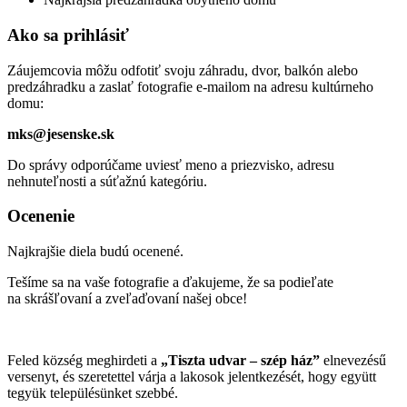
Ako sa prihlásiť
Záujemcovia môžu odfotiť svoju záhradu, dvor, balkón alebo
predzáhradku a zaslať fotografie e-mailom na adresu kultúrneho
domu:
mks@jesenske.sk
Do správy odporúčame uviesť meno a priezvisko, adresu
nehnuteľnosti a súťažnú kategóriu.
Ocenenie
Najkrajšie diela budú ocenené.
Tešíme sa na vaše fotografie a ďakujeme, že sa podieľate
na skrášľovaní a zveľaďovaní našej obce!
Feled község meghirdeti a
„Tiszta udvar – szép ház”
elnevezésű
versenyt, és szeretettel várja a lakosok jelentkezését, hogy együtt
tegyük településünket szebbé.