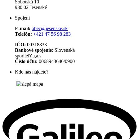
Sobotská 10
980 02 Jesenské
Spojení
E-mail:
obec@jesenske.sk
Telefón:
+421 47 56 98 283
IČO:
00318833
Bankové spojenie:
Slovenská
sporiteľňa,a.s.
Číslo účtu:
0068943646/0900
Kde nás nájdete?