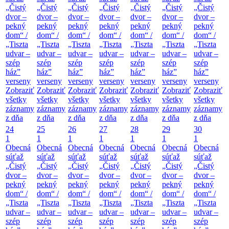
„Čistý
„Čistý
„Čistý
„Čistý
„Čistý
„Čistý
„Čistý
dvor –
dvor –
dvor –
dvor –
dvor –
dvor –
dvor –
pekný
pekný
pekný
pekný
pekný
pekný
pekný
dom“ /
dom“ /
dom“ /
dom“ /
dom“ /
dom“ /
dom“ /
„Tiszta
„Tiszta
„Tiszta
„Tiszta
„Tiszta
„Tiszta
„Tiszta
udvar –
udvar –
udvar –
udvar –
udvar –
udvar –
udvar –
szép
szép
szép
szép
szép
szép
szép
ház”
ház”
ház”
ház”
ház”
ház”
ház”
verseny
verseny
verseny
verseny
verseny
verseny
verseny
Zobraziť
Zobraziť
Zobraziť
Zobraziť
Zobraziť
Zobraziť
Zobraziť
všetky
všetky
všetky
všetky
všetky
všetky
všetky
záznamy
záznamy
záznamy
záznamy
záznamy
záznamy
záznamy
z dňa
z dňa
z dňa
z dňa
z dňa
z dňa
z dňa
24
25
26
27
28
29
30
1
1
1
1
1
1
1
Obecná
Obecná
Obecná
Obecná
Obecná
Obecná
Obecná
súťaž
súťaž
súťaž
súťaž
súťaž
súťaž
súťaž
„Čistý
„Čistý
„Čistý
„Čistý
„Čistý
„Čistý
„Čistý
dvor –
dvor –
dvor –
dvor –
dvor –
dvor –
dvor –
pekný
pekný
pekný
pekný
pekný
pekný
pekný
dom“ /
dom“ /
dom“ /
dom“ /
dom“ /
dom“ /
dom“ /
„Tiszta
„Tiszta
„Tiszta
„Tiszta
„Tiszta
„Tiszta
„Tiszta
udvar –
udvar –
udvar –
udvar –
udvar –
udvar –
udvar –
szép
szép
szép
szép
szép
szép
szép