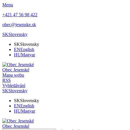
Menu
+421 47 56 98 422
obec@jesenske.sk
SK
Slovensky
SK
Slovensky
EN
English
HU
Magyar
Obec
Jesenské
Mapa webu
RSS
Vyhledávání
SK
Slovensky
SK
Slovensky
EN
English
HU
Magyar
Obec
Jesenské