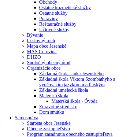
Obchody
Ostatné kozmetické služby
Ostatné služby
Potraviny
Reštauračné služby
Účtovné služby
Bývanie
Cestovný ruch
Mapa obce Jesenské
MAS Cerovina
DHZO
Spoločný obecný úrad
Organizácie obce
Základná škola Janka Jesenského
Základná škola Viktora Szombathyho s
vyučovacím jazykom maďarským
Základná umelecká škola
Materská škola
Materská škola - Óvoda
Zdravotné stredisko
Dom smútku
Samospráva
Starosta obce Jesenské
Obecné zastupiteľstvo
Program zasadnutia obecného zastupiteľstva