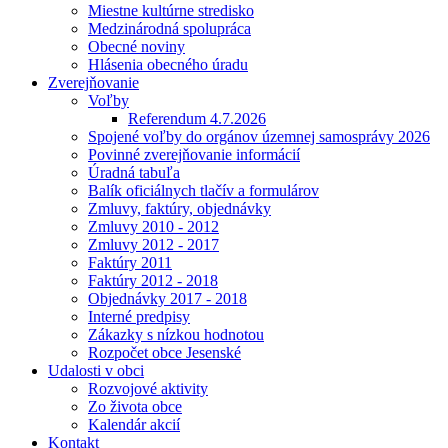
Miestne kultúrne stredisko
Medzinárodná spolupráca
Obecné noviny
Hlásenia obecného úradu
Zverejňovanie
Voľby
Referendum 4.7.2026
Spojené voľby do orgánov územnej samosprávy 2026
Povinné zverejňovanie informácií
Úradná tabuľa
Balík oficiálnych tlačív a formulárov
Zmluvy, faktúry, objednávky
Zmluvy 2010 - 2012
Zmluvy 2012 - 2017
Faktúry 2011
Faktúry 2012 - 2018
Objednávky 2017 - 2018
Interné predpisy
Zákazky s nízkou hodnotou
Rozpočet obce Jesenské
Udalosti v obci
Rozvojové aktivity
Zo života obce
Kalendár akcií
Kontakt