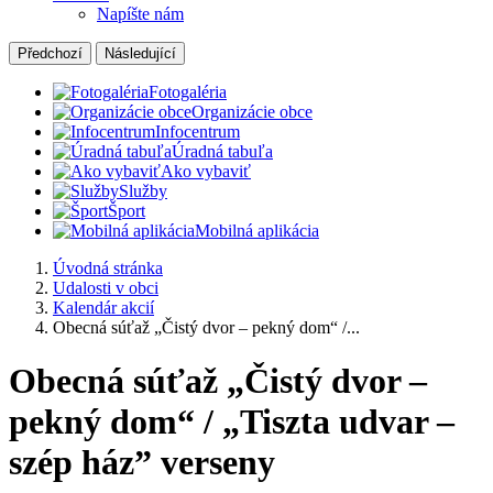
Napíšte nám
Předchozí
Následující
Fotogaléria
Organizácie obce
Infocentrum
Úradná tabuľa
Ako vybaviť
Služby
Šport
Mobilná aplikácia
Úvodná stránka
Udalosti v obci
Kalendár akcií
Obecná súťaž „Čistý dvor – pekný dom“ /...
Obecná súťaž „Čistý dvor –
pekný dom“ / „Tiszta udvar –
szép ház” verseny