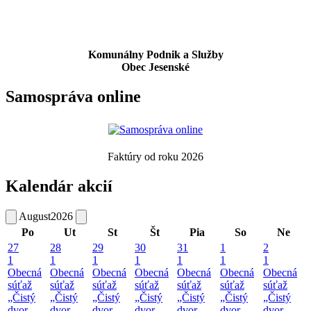
Komunálny Podnik a Služby
Obec Jesenské
Samospráva online
Faktúry od roku 2026
Kalendár akcií
August
2026
Po
Ut
St
Št
Pia
So
Ne
27
28
29
30
31
1
2
1
1
1
1
1
1
1
Obecná
Obecná
Obecná
Obecná
Obecná
Obecná
Obecná
súťaž
súťaž
súťaž
súťaž
súťaž
súťaž
súťaž
„Čistý
„Čistý
„Čistý
„Čistý
„Čistý
„Čistý
„Čistý
dvor –
dvor –
dvor –
dvor –
dvor –
dvor –
dvor –