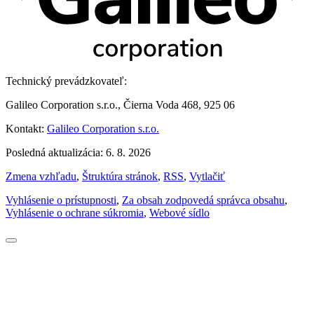
Technický prevádzkovateľ:
Galileo Corporation s.r.o., Čierna Voda 468, 925 06
Kontakt:
Galileo Corporation s.r.o.
Posledná aktualizácia: 6. 8. 2026
Zmena vzhľadu
,
Štruktúra stránok
,
RSS
,
Vytlačiť
Vyhlásenie o prístupnosti
,
Za obsah zodpovedá správca obsahu
,
Vyhlásenie o ochrane súkromia
,
Webové sídlo