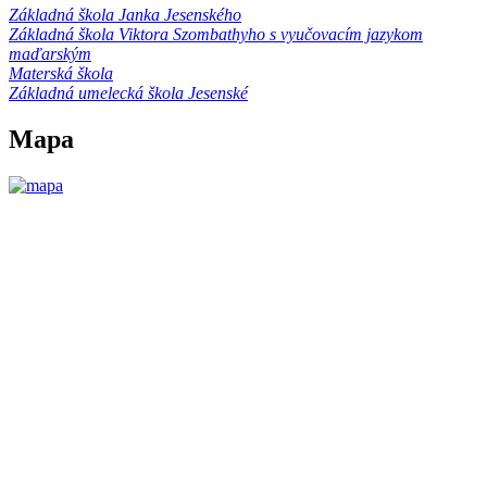
Základná škola Janka Jesenského
Základná škola Viktora Szombathyho s vyučovacím jazykom
maďarským
Materská škola
Základná umelecká škola Jesenské
Mapa