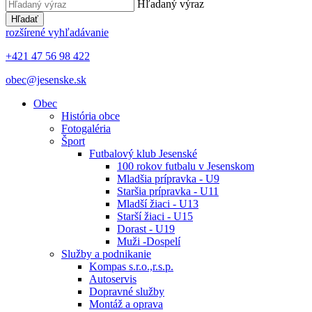
Hľadaný výraz
Hľadať
rozšírené vyhľadávanie
+421 47 56 98 422
obec@jesenske.sk
Obec
História obce
Fotogaléria
Šport
Futbalový klub Jesenské
100 rokov futbalu v Jesenskom
Mladšia prípravka - U9
Staršia prípravka - U11
Mladší žiaci - U13
Starší žiaci - U15
Dorast - U19
Muži -Dospelí
Služby a podnikanie
Kompas s.r.o.,r.s.p.
Autoservis
Dopravné služby
Montáž a oprava