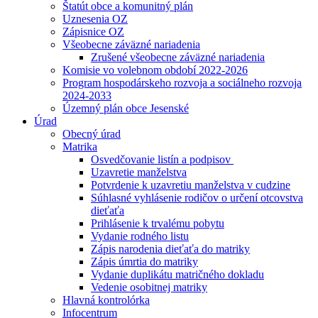
Štatút obce a komunitný plán
Uznesenia OZ
Zápisnice OZ
Všeobecne záväzné nariadenia
Zrušené všeobecne záväzné nariadenia
Komisie vo volebnom období 2022-2026
Program hospodárskeho rozvoja a sociálneho rozvoja
2024-2033
Územný plán obce Jesenské
Úrad
Obecný úrad
Matrika
Osvedčovanie listín a podpisov
Uzavretie manželstva
Potvrdenie k uzavretiu manželstva v cudzine
Súhlasné vyhlásenie rodičov o určení otcovstva
dieťaťa
Prihlásenie k trvalému pobytu
Vydanie rodného listu
Zápis narodenia dieťaťa do matriky
Zápis úmrtia do matriky
Vydanie duplikátu matričného dokladu
Vedenie osobitnej matriky
Hlavná kontrolórka
Infocentrum