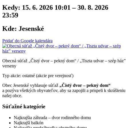
Kedy:
15. 6. 2026 10:01 – 30. 8. 2026
23:59
Kde:
Jesenské
Pridať do Google kalendára
Obecná súťaž „Čistý dvor – pekný dom“ / „Tiszta udvar – szép ház”
verseny
Typ akcie: ostatné (akcie pre verejnosť)
Obec Jesenské vyhlasuje súťaž
„Čistý dvor – pekný dom“
a pozýva všetkých obyvateľov, aby sa zapojili a prispeli k skrášleniu
našej obce.
Súťažné kategórie
Najkrajšia záhrada – dvor rodinného domu
Najkrajší balkón
Najkrajšia predzáhradka obytného domu