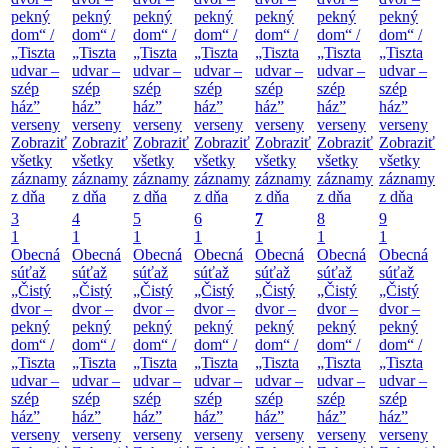
pekný
pekný
pekný
pekný
pekný
pekný
pekný
dom“ /
dom“ /
dom“ /
dom“ /
dom“ /
dom“ /
dom“ /
„Tiszta
„Tiszta
„Tiszta
„Tiszta
„Tiszta
„Tiszta
„Tiszta
udvar –
udvar –
udvar –
udvar –
udvar –
udvar –
udvar –
szép
szép
szép
szép
szép
szép
szép
ház”
ház”
ház”
ház”
ház”
ház”
ház”
verseny
verseny
verseny
verseny
verseny
verseny
verseny
Zobraziť
Zobraziť
Zobraziť
Zobraziť
Zobraziť
Zobraziť
Zobraziť
všetky
všetky
všetky
všetky
všetky
všetky
všetky
záznamy
záznamy
záznamy
záznamy
záznamy
záznamy
záznamy
z dňa
z dňa
z dňa
z dňa
z dňa
z dňa
z dňa
3
4
5
6
7
8
9
1
1
1
1
1
1
1
Obecná
Obecná
Obecná
Obecná
Obecná
Obecná
Obecná
súťaž
súťaž
súťaž
súťaž
súťaž
súťaž
súťaž
„Čistý
„Čistý
„Čistý
„Čistý
„Čistý
„Čistý
„Čistý
dvor –
dvor –
dvor –
dvor –
dvor –
dvor –
dvor –
pekný
pekný
pekný
pekný
pekný
pekný
pekný
dom“ /
dom“ /
dom“ /
dom“ /
dom“ /
dom“ /
dom“ /
„Tiszta
„Tiszta
„Tiszta
„Tiszta
„Tiszta
„Tiszta
„Tiszta
udvar –
udvar –
udvar –
udvar –
udvar –
udvar –
udvar –
szép
szép
szép
szép
szép
szép
szép
ház”
ház”
ház”
ház”
ház”
ház”
ház”
verseny
verseny
verseny
verseny
verseny
verseny
verseny