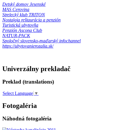
Detský domov Jesenské
MAS Cerovina
Strelecký klub TRITON
Nostalgia reštaurácia a penzión
Turistická ubytovňa
Penzión Ascona Club
NATUR-PACK
Spoločný slovensko-maďarský infochannel
https://ubytovanierozalia.sk/
Univerzálny prekladač
Preklad (translations)
Select Language
▼
Fotogaléria
Náhodná fotogaléria