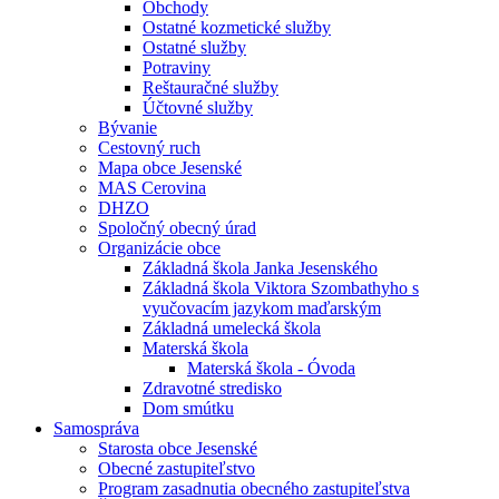
Obchody
Ostatné kozmetické služby
Ostatné služby
Potraviny
Reštauračné služby
Účtovné služby
Bývanie
Cestovný ruch
Mapa obce Jesenské
MAS Cerovina
DHZO
Spoločný obecný úrad
Organizácie obce
Základná škola Janka Jesenského
Základná škola Viktora Szombathyho s
vyučovacím jazykom maďarským
Základná umelecká škola
Materská škola
Materská škola - Óvoda
Zdravotné stredisko
Dom smútku
Samospráva
Starosta obce Jesenské
Obecné zastupiteľstvo
Program zasadnutia obecného zastupiteľstva