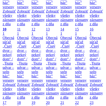
ház”
ház”
ház”
ház”
ház”
ház”
ház”
verseny
verseny
verseny
verseny
verseny
verseny
verseny
Zobraziť
Zobraziť
Zobraziť
Zobraziť
Zobraziť
Zobraziť
Zobraziť
všetky
všetky
všetky
všetky
všetky
všetky
všetky
záznamy
záznamy
záznamy
záznamy
záznamy
záznamy
záznamy
z dňa
z dňa
z dňa
z dňa
z dňa
z dňa
z dňa
10
11
12
13
14
15
16
1
1
1
1
1
1
1
Obecná
Obecná
Obecná
Obecná
Obecná
Obecná
Obecná
súťaž
súťaž
súťaž
súťaž
súťaž
súťaž
súťaž
„Čistý
„Čistý
„Čistý
„Čistý
„Čistý
„Čistý
„Čistý
dvor –
dvor –
dvor –
dvor –
dvor –
dvor –
dvor –
pekný
pekný
pekný
pekný
pekný
pekný
pekný
dom“ /
dom“ /
dom“ /
dom“ /
dom“ /
dom“ /
dom“ /
„Tiszta
„Tiszta
„Tiszta
„Tiszta
„Tiszta
„Tiszta
„Tiszta
udvar –
udvar –
udvar –
udvar –
udvar –
udvar –
udvar –
szép
szép
szép
szép
szép
szép
szép
ház”
ház”
ház”
ház”
ház”
ház”
ház”
verseny
verseny
verseny
verseny
verseny
verseny
verseny
Zobraziť
Zobraziť
Zobraziť
Zobraziť
Zobraziť
Zobraziť
Zobraziť
všetky
všetky
všetky
všetky
všetky
všetky
všetky
záznamy
záznamy
záznamy
záznamy
záznamy
záznamy
záznamy
z dňa
z dňa
z dňa
z dňa
z dňa
z dňa
z dňa
17
18
19
20
21
22
23