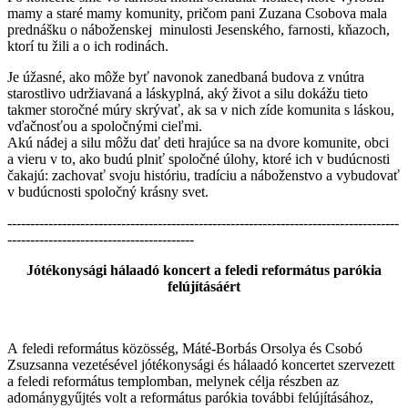
mamy a staré mamy komunity, pričom pani Zuzana Csobova mala
prednášku o náboženskej minulosti Jesenského, farnosti, kňazoch,
ktorí tu žili a o ich rodinách.
Je úžasné, ako môže byť navonok zanedbaná budova z vnútra
starostlivo udržiavaná a láskyplná, aký život a silu dokážu tieto
takmer storočné múry skrývať, ak sa v nich zíde komunita s láskou,
vďačnosťou a spoločnými cieľmi.
Akú nádej a silu môžu dať deti hrajúce sa na dvore komunite, obci
a vieru v to, ako budú plniť spoločné úlohy, ktoré ich v budúcnosti
čakajú: zachovať svoju históriu, tradíciu a náboženstvo a vybudovať
v budúcnosti spoločný krásny svet.
--------------------------------------------------------------------------------------
-----------------------------------------
Jótékonysági hálaadó koncert a feledi református parókia
felújításáért
A feledi református közösség, Máté-Borbás Orsolya és Csobó
Zsuzsanna vezetésével jótékonysági és hálaadó koncertet szervezett
a feledi református templomban, melynek célja részben az
adománygyűjtés volt a református parókia további felújításához,