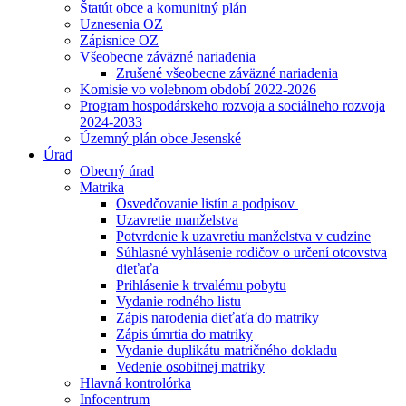
Štatút obce a komunitný plán
Uznesenia OZ
Zápisnice OZ
Všeobecne záväzné nariadenia
Zrušené všeobecne záväzné nariadenia
Komisie vo volebnom období 2022-2026
Program hospodárskeho rozvoja a sociálneho rozvoja
2024-2033
Územný plán obce Jesenské
Úrad
Obecný úrad
Matrika
Osvedčovanie listín a podpisov
Uzavretie manželstva
Potvrdenie k uzavretiu manželstva v cudzine
Súhlasné vyhlásenie rodičov o určení otcovstva
dieťaťa
Prihlásenie k trvalému pobytu
Vydanie rodného listu
Zápis narodenia dieťaťa do matriky
Zápis úmrtia do matriky
Vydanie duplikátu matričného dokladu
Vedenie osobitnej matriky
Hlavná kontrolórka
Infocentrum