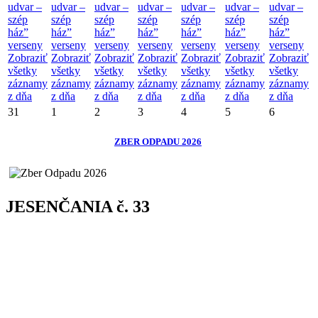
udvar –
udvar –
udvar –
udvar –
udvar –
udvar –
udvar –
szép
szép
szép
szép
szép
szép
szép
ház”
ház”
ház”
ház”
ház”
ház”
ház”
verseny
verseny
verseny
verseny
verseny
verseny
verseny
Zobraziť
Zobraziť
Zobraziť
Zobraziť
Zobraziť
Zobraziť
Zobraziť
všetky
všetky
všetky
všetky
všetky
všetky
všetky
záznamy
záznamy
záznamy
záznamy
záznamy
záznamy
záznamy
z dňa
z dňa
z dňa
z dňa
z dňa
z dňa
z dňa
31
1
2
3
4
5
6
ZBER ODPADU 2026
JESENČANIA č. 33