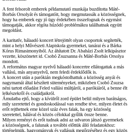
A fent felsorolt emberek példamutató munkája buzdította Máté-
Borbás Orsolyát és támogatóit, hogy megmutassák a közösségnek,
hogy ha emberek egy jó ügy érdekében összefognak és egymást
támogatják, akkor régóta húzódó problémákra találhatnak együtt
megoldást.
A karitatív, hálaadó koncert létrejöttét olyan csoportok segítették,
mint a helyi Művészeti Alapiskola gyermekei, tanárai és a Bárka
Kórus Rimasimonyiból. Az áhítatott Dr. Abaházi Zsolt lelkipásztor
vezette, köszönetet id. Csobó Zsuzsanna és Máté-Borbás Orsolya
mondott.
A református magyar nyelvű hálaadó koncertre ellátogattak a más
vallású, más anyanyelvű, nem feledi érdeklődők is.
A koncert után a parókián megkóstolhattuk a közösség anyái és
nagymamái által készített süteményeket, miközben Csobó Zsuzsa
néni tartott előadást Feled vallási múltjáról, a parókiáról, a benne élt
lelkészekről és családjaikról.
Ámulatba ejtő, hogy a kívülről zord épület belül milyen barátságos,
mily szeretettel és gondoskodással van rendbe téve, milyen életet és
erőt rejthetnek eme közel száz éves falak, ha egy közösség
szeretettel, hálával és közös célokkal gyűlik össze benne.
Milyen reményt és erőt tudnak adni az udvaron játszó gyermekek
a közösségnek, a falunak a további előttük álló feladatokhoz:
történelmük, hagyományuk és vallásuk megőrzéséhez és egy közös