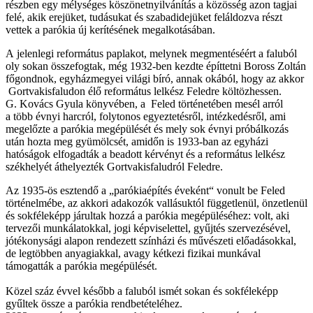
részben egy mélységes köszönetnyilvánítás a közösség azon tagjai
felé, akik erejüket, tudásukat és szabadidejüket feláldozva részt
vettek a parókia új kerítésének megalkotásában.
A jelenlegi református paplakot, melynek megmentéséért a faluból
oly sokan összefogtak, még 1932-ben kezdte építtetni Boross Zoltán
főgondnok, egyházmegyei világi bíró, annak okából, hogy az akkor
Gortvakisfaludon élő református lelkész Feledre költözhessen.
G. Kovács Gyula könyvében, a Feled történetében mesél arról
a több évnyi harcról, folytonos egyeztetésről, intézkedésről, ami
megelőzte a parókia megépülését és mely sok évnyi próbálkozás
után hozta meg gyümölcsét, amidőn is 1933-ban az egyházi
hatóságok elfogadták a beadott kérvényt és a református lelkész
székhelyét áthelyezték Gortvakisfaludról Feledre.
Az 1935-ös esztendő a „parókiaépítés éveként“ vonult be Feled
történelmébe, az akkori adakozók vallásuktól függetlenül, önzetlenül
és sokféleképp járultak hozzá a parókia megépüléséhez: volt, aki
tervezői munkálatokkal, jogi képviselettel, gyűjtés szervezésével,
jótékonysági alapon rendezett színházi és művészeti előadásokkal,
de legtöbben anyagiakkal, avagy kétkezi fizikai munkával
támogatták a parókia megépülését.
Közel száz évvel később a faluból ismét sokan és sokféleképp
gyűltek össze a parókia rendbetételéhez.