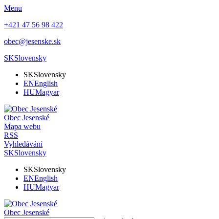
Menu
+421 47 56 98 422
obec@jesenske.sk
SK
Slovensky
SK
Slovensky
EN
English
HU
Magyar
Obec
Jesenské
Mapa webu
RSS
Vyhledávání
SK
Slovensky
SK
Slovensky
EN
English
HU
Magyar
Obec
Jesenské