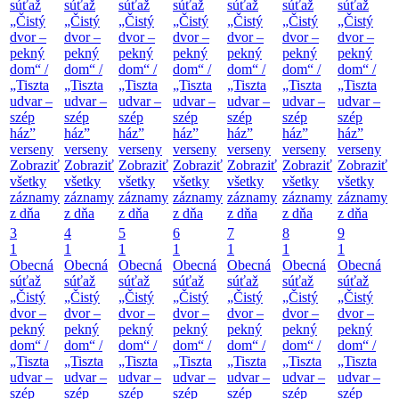
súťaž
súťaž
súťaž
súťaž
súťaž
súťaž
súťaž
„Čistý
„Čistý
„Čistý
„Čistý
„Čistý
„Čistý
„Čistý
dvor –
dvor –
dvor –
dvor –
dvor –
dvor –
dvor –
pekný
pekný
pekný
pekný
pekný
pekný
pekný
dom“ /
dom“ /
dom“ /
dom“ /
dom“ /
dom“ /
dom“ /
„Tiszta
„Tiszta
„Tiszta
„Tiszta
„Tiszta
„Tiszta
„Tiszta
udvar –
udvar –
udvar –
udvar –
udvar –
udvar –
udvar –
szép
szép
szép
szép
szép
szép
szép
ház”
ház”
ház”
ház”
ház”
ház”
ház”
verseny
verseny
verseny
verseny
verseny
verseny
verseny
Zobraziť
Zobraziť
Zobraziť
Zobraziť
Zobraziť
Zobraziť
Zobraziť
všetky
všetky
všetky
všetky
všetky
všetky
všetky
záznamy
záznamy
záznamy
záznamy
záznamy
záznamy
záznamy
z dňa
z dňa
z dňa
z dňa
z dňa
z dňa
z dňa
3
4
5
6
7
8
9
1
1
1
1
1
1
1
Obecná
Obecná
Obecná
Obecná
Obecná
Obecná
Obecná
súťaž
súťaž
súťaž
súťaž
súťaž
súťaž
súťaž
„Čistý
„Čistý
„Čistý
„Čistý
„Čistý
„Čistý
„Čistý
dvor –
dvor –
dvor –
dvor –
dvor –
dvor –
dvor –
pekný
pekný
pekný
pekný
pekný
pekný
pekný
dom“ /
dom“ /
dom“ /
dom“ /
dom“ /
dom“ /
dom“ /
„Tiszta
„Tiszta
„Tiszta
„Tiszta
„Tiszta
„Tiszta
„Tiszta
udvar –
udvar –
udvar –
udvar –
udvar –
udvar –
udvar –
szép
szép
szép
szép
szép
szép
szép