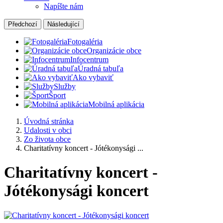
Napíšte nám
Předchozí
Následující
Fotogaléria
Organizácie obce
Infocentrum
Úradná tabuľa
Ako vybaviť
Služby
Šport
Mobilná aplikácia
Úvodná stránka
Udalosti v obci
Zo života obce
Charitatívny koncert - Jótékonysági ...
Charitatívny koncert -
Jótékonysági koncert