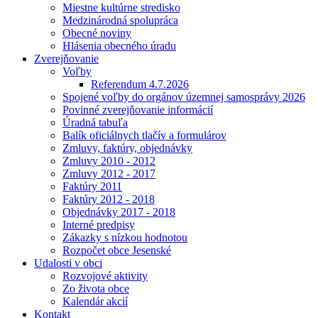
Miestne kultúrne stredisko
Medzinárodná spolupráca
Obecné noviny
Hlásenia obecného úradu
Zverejňovanie
Voľby
Referendum 4.7.2026
Spojené voľby do orgánov územnej samosprávy 2026
Povinné zverejňovanie informácií
Úradná tabuľa
Balík oficiálnych tlačív a formulárov
Zmluvy, faktúry, objednávky
Zmluvy 2010 - 2012
Zmluvy 2012 - 2017
Faktúry 2011
Faktúry 2012 - 2018
Objednávky 2017 - 2018
Interné predpisy
Zákazky s nízkou hodnotou
Rozpočet obce Jesenské
Udalosti v obci
Rozvojové aktivity
Zo života obce
Kalendár akcií
Kontakt