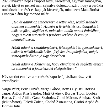
2023 tavaszán népes csoport hittel, szeretettel, egymást támogatva,
erejét, idejét és pénzét nem sajnálva dolgozott azért, hogy a parókia
omladozó kerítését és kapuját kicseréljék, mindezért Máte-Borbás
Orsolya alább így mondd hálát:
„Hálát adunk az emberekért, a tettre kész, segítő szándékú
önzetlen emberekért: Azokért a férjekért és családapákért,
akik erejüket, idejüket és tudásukat adták annak érdekében,
hogy a feledi református parókia kerítése és kapuja
megújulhasson.
Hálát adunk a családanyákért, feleségekért és gyermekekért,
akiknek nélkülözniük kellett férjeiket és apukájukat, mégis
támogatták őket a jó ügy érdekében.
Hálát adunk a Jóistennek, hogy elindította és segítette ezeket
az embereket a jócselekedet elvégzésében.”
Név szerint említve a kerítés és kapu felújításában részt vett
személyek:
Varga Péter, Pelle Olivér, Varga Gábor, Bettes Gyuszi, Borsos
János, Agócs Kiss Sándor, Máté György, Borbás Tibor, Borbás
Barna, Garai Attila, Garai Szabolcs, Garai Márton, Abaházi Zsolt
(lelkipásztor), Feledi Zoltán, Csobó Zsuzsanna, Csobó Árpád és
Borbás Júlia.