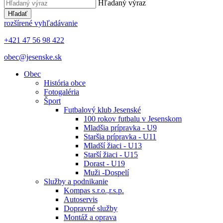
Hľadaný výraz
Hľadať
rozšírené vyhľadávanie
+421 47 56 98 422
obec@jesenske.sk
Obec
História obce
Fotogaléria
Šport
Futbalový klub Jesenské
100 rokov futbalu v Jesenskom
Mladšia prípravka - U9
Staršia prípravka - U11
Mladší žiaci - U13
Starší žiaci - U15
Dorast - U19
Muži -Dospelí
Služby a podnikanie
Kompas s.r.o.,r.s.p.
Autoservis
Dopravné služby
Montáž a oprava