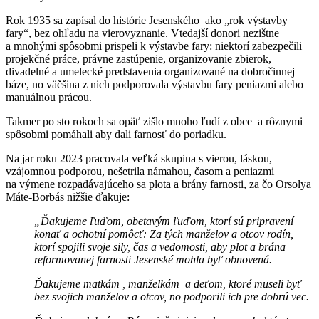
Rok 1935 sa zapísal do histórie Jesenského ako „rok výstavby
fary“, bez ohľadu na vierovyznanie. Vtedajší donori nezištne
a mnohými spôsobmi prispeli k výstavbe fary: niektorí zabezpečili
projekčné práce, právne zastúpenie, organizovanie zbierok,
divadelné a umelecké predstavenia organizované na dobročinnej
báze, no väčšina z nich podporovala výstavbu fary peniazmi alebo
manuálnou prácou.
Takmer po sto rokoch sa opäť zišlo mnoho ľudí z obce a rôznymi
spôsobmi pomáhali aby dali farnosť do poriadku.
Na jar roku 2023 pracovala veľká skupina s vierou, láskou,
vzájomnou podporou, nešetrila námahou, časom a peniazmi
na výmene rozpadávajúceho sa plota a brány farnosti, za čo Orsolya
Máte-Borbás nižšie ďakuje:
„Ďakujeme ľuďom, obetavým ľuďom, ktorí sú pripravení
konať a ochotní pomôcť: Za tých manželov a otcov rodín,
ktorí spojili svoje sily, čas a vedomosti, aby plot a brána
reformovanej farnosti Jesenské mohla byť obnovená.
Ďakujeme matkám , manželkám a deťom, ktoré museli byť
bez svojich manželov a otcov, no podporili ich pre dobrú vec.