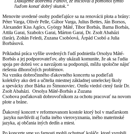
Ďakujeme dobrému Pánovi, že inicioval a pomohol týmto
ľuďom konať dobrý skutok.“
Menovite uvedené osoby podieľajúce sa na renovácii plota a brány:
Péter Varga, Olivér Pelle, Gábor Varga, Julius Bettes, Ján Borsos,
Alexander Kiss Agócs, György Máté, Tibor Borbás, Barna Borbás,
Attila Garai, Szabolcs Garai, Márton Garai, Dr. Zsolt Abaházi
(farár), Zoltán Feledi, Zuzana Csobóová, Árpád Csobó a Julia
Borbásová.
Príkladná práca vyššie uvedených ľudí podnietila Orsolyu Máté-
Borbás a jej podporovateľov, aby ukázali komunite, že ak sa ľudia
spoja pre dobrú vec a navzájom sa podporujú, môžu spoločne nájsť
riešenia dlhoročných problémov.
Na vzniku dobročinného ďakovného koncertu sa podieľali
kolektívy ako deti a učitelia miestnej základnej umeleckej školy
a spevácky zbor Bárka zo Šimonoviec. Omšu viedol ctený farár Dr.
Zsolt Abaházi. Orsolya Máté-Borbás a Zuzana
Csobova poďakovali dobrovoľníkom za ochotu pracovať na novom
plote a bráne.
Ďakovný koncert v reformovanom kostole ktorý bol v maďarskom
jazyku navštívili aj ľudia iného vierovyznania, iného materinské
jazyka, aj občania iných dedín a miest.
Po koncerte sme vo farnosti mohli ochutnať koláče, ktoré vyrobili