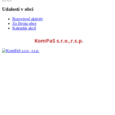
Udalosti v obci
Rozvojové aktivity
Zo života obce
Kalendár akcií
KomPaS s.r.o.,r.s.p.