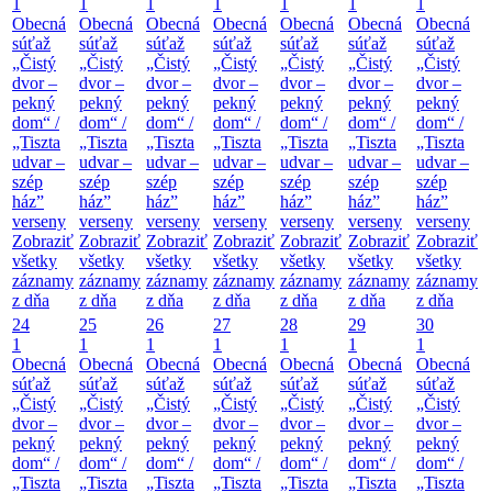
1
1
1
1
1
1
1
Obecná
Obecná
Obecná
Obecná
Obecná
Obecná
Obecná
súťaž
súťaž
súťaž
súťaž
súťaž
súťaž
súťaž
„Čistý
„Čistý
„Čistý
„Čistý
„Čistý
„Čistý
„Čistý
dvor –
dvor –
dvor –
dvor –
dvor –
dvor –
dvor –
pekný
pekný
pekný
pekný
pekný
pekný
pekný
dom“ /
dom“ /
dom“ /
dom“ /
dom“ /
dom“ /
dom“ /
„Tiszta
„Tiszta
„Tiszta
„Tiszta
„Tiszta
„Tiszta
„Tiszta
udvar –
udvar –
udvar –
udvar –
udvar –
udvar –
udvar –
szép
szép
szép
szép
szép
szép
szép
ház”
ház”
ház”
ház”
ház”
ház”
ház”
verseny
verseny
verseny
verseny
verseny
verseny
verseny
Zobraziť
Zobraziť
Zobraziť
Zobraziť
Zobraziť
Zobraziť
Zobraziť
všetky
všetky
všetky
všetky
všetky
všetky
všetky
záznamy
záznamy
záznamy
záznamy
záznamy
záznamy
záznamy
z dňa
z dňa
z dňa
z dňa
z dňa
z dňa
z dňa
24
25
26
27
28
29
30
1
1
1
1
1
1
1
Obecná
Obecná
Obecná
Obecná
Obecná
Obecná
Obecná
súťaž
súťaž
súťaž
súťaž
súťaž
súťaž
súťaž
„Čistý
„Čistý
„Čistý
„Čistý
„Čistý
„Čistý
„Čistý
dvor –
dvor –
dvor –
dvor –
dvor –
dvor –
dvor –
pekný
pekný
pekný
pekný
pekný
pekný
pekný
dom“ /
dom“ /
dom“ /
dom“ /
dom“ /
dom“ /
dom“ /
„Tiszta
„Tiszta
„Tiszta
„Tiszta
„Tiszta
„Tiszta
„Tiszta