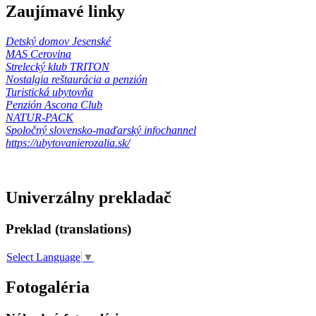
Zaujímavé linky
Detský domov Jesenské
MAS Cerovina
Strelecký klub TRITON
Nostalgia reštaurácia a penzión
Turistická ubytovňa
Penzión Ascona Club
NATUR-PACK
Spoločný slovensko-maďarský infochannel
https://ubytovanierozalia.sk/
Univerzálny prekladač
Preklad (translations)
Select Language
▼
Fotogaléria