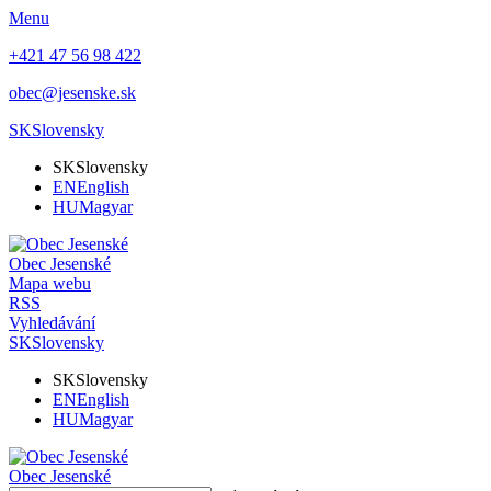
Menu
+421 47 56 98 422
obec@jesenske.sk
SK
Slovensky
SK
Slovensky
EN
English
HU
Magyar
Obec
Jesenské
Mapa webu
RSS
Vyhledávání
SK
Slovensky
SK
Slovensky
EN
English
HU
Magyar
Obec
Jesenské