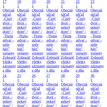
17
18
19
20
21
22
23
1
1
1
1
1
1
1
Obecná
Obecná
Obecná
Obecná
Obecná
Obecná
Obecná
súťaž
súťaž
súťaž
súťaž
súťaž
súťaž
súťaž
„Čistý
„Čistý
„Čistý
„Čistý
„Čistý
„Čistý
„Čistý
dvor –
dvor –
dvor –
dvor –
dvor –
dvor –
dvor –
pekný
pekný
pekný
pekný
pekný
pekný
pekný
dom“ /
dom“ /
dom“ /
dom“ /
dom“ /
dom“ /
dom“ /
„Tiszta
„Tiszta
„Tiszta
„Tiszta
„Tiszta
„Tiszta
„Tiszta
udvar –
udvar –
udvar –
udvar –
udvar –
udvar –
udvar –
szép
szép
szép
szép
szép
szép
szép
ház”
ház”
ház”
ház”
ház”
ház”
ház”
verseny
verseny
verseny
verseny
verseny
verseny
verseny
Zobraziť
Zobraziť
Zobraziť
Zobraziť
Zobraziť
Zobraziť
Zobraziť
všetky
všetky
všetky
všetky
všetky
všetky
všetky
záznamy
záznamy
záznamy
záznamy
záznamy
záznamy
záznamy
z dňa
z dňa
z dňa
z dňa
z dňa
z dňa
z dňa
24
25
26
27
28
29
30
1
1
1
1
1
1
1
Obecná
Obecná
Obecná
Obecná
Obecná
Obecná
Obecná
súťaž
súťaž
súťaž
súťaž
súťaž
súťaž
súťaž
„Čistý
„Čistý
„Čistý
„Čistý
„Čistý
„Čistý
„Čistý
dvor –
dvor –
dvor –
dvor –
dvor –
dvor –
dvor –
pekný
pekný
pekný
pekný
pekný
pekný
pekný
dom“ /
dom“ /
dom“ /
dom“ /
dom“ /
dom“ /
dom“ /