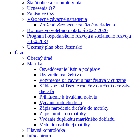
Štatút obce a komunitný plán
Uznesenia OZ
Zápisnice OZ
Všeobecne záväzné nariadenia
Zrušené všeobecne záväzné nariadenia
Komisie vo volebnom období 2022-2026
Program hospodárskeho rozvoja a sociálneho rozvoja
2024-2033
Územný plán obce Jesenské
Úrad
Obecný úrad
Matrika
Osvedčovanie listín a podpisov
Uzavretie manželstva
Potvrdenie k uzavretiu manželstva v cudzine
Súhlasné vyhlásenie rodičov o určení otcovstva
dieťaťa
Prihlásenie k trvalému pobytu
Vydanie rodného listu
Zápis narodenia dieťaťa do matriky
Zápis úmrtia do matriky
Vydanie duplikátu matričného dokladu
Vedenie osobitnej matriky
Hlavná kontrolórka
Infocentrum