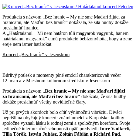
Produkcia s názvom „Bez hraníc – My nie sme Maďari žijúci za
hranicami, ale Maďari bez hraníc“ dokázala, že sila hudby dokáže
presiahnúť hranice.
A „Határtalanul – Mi nem határon túli magyarok vagyunk, hanem
határtalanul magyarok” című produkció bebizonyította, hogy a zene
ereje nem ismer határokat
Koncert „Bez hraníc“ v Jesenskom
Búrlivý potlesk a momenty plné emócií charakterizovali večer
12. marca v Miestnom kultúrnom stredisku v Jesenskom.
Produkcia s názvom
„Bez hraníc – My nie sme Maďari žijúci
za hranicami, ale Maďari bez hraníc“
dokázala, že sila hudby
dokáže presiahnúť všetky neviditeľné čiary.
Už pri prvých akordoch bolo cítiť výnimočnú vibráciu. Diváci
neprišli na obyčajný koncert: známi umelci z Karpatskej kotliny
spoločne vyznali lásku k rodnej zemi a spoločným koreňom. Svoje
jedinečné interpretačné schopnosti opäť predviedli
Imre Vadkerti,
Tilla Török, István Juhász, Zoltán Fábián a Richárd Pad
.