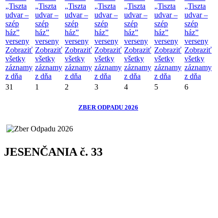
„Tiszta
„Tiszta
„Tiszta
„Tiszta
„Tiszta
„Tiszta
„Tiszta
udvar –
udvar –
udvar –
udvar –
udvar –
udvar –
udvar –
szép
szép
szép
szép
szép
szép
szép
ház”
ház”
ház”
ház”
ház”
ház”
ház”
verseny
verseny
verseny
verseny
verseny
verseny
verseny
Zobraziť
Zobraziť
Zobraziť
Zobraziť
Zobraziť
Zobraziť
Zobraziť
všetky
všetky
všetky
všetky
všetky
všetky
všetky
záznamy
záznamy
záznamy
záznamy
záznamy
záznamy
záznamy
z dňa
z dňa
z dňa
z dňa
z dňa
z dňa
z dňa
31
1
2
3
4
5
6
ZBER ODPADU 2026
JESENČANIA č. 33