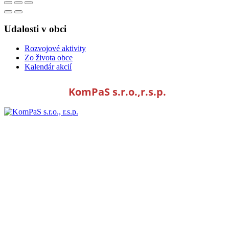
Udalosti v obci
Rozvojové aktivity
Zo života obce
Kalendár akcií
KomPaS s.r.o.,r.s.p.