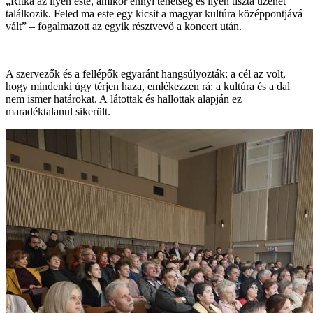
„Ritka az ilyen este, amikor ennyi tehetség és ilyen tiszta üzenet
találkozik. Feled ma este egy kicsit a magyar kultúra középpontjává
vált” – fogalmazott az egyik résztvevő a koncert után.
A szervezők és a fellépők egyaránt hangsúlyozták: a cél az volt,
hogy mindenki úgy térjen haza, emlékezzen rá: a kultúra és a dal
nem ismer határokat. A látottak és hallottak alapján ez
maradéktalanul sikerült.