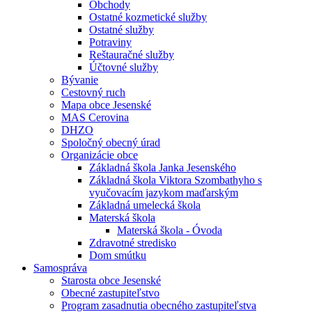
Obchody
Ostatné kozmetické služby
Ostatné služby
Potraviny
Reštauračné služby
Účtovné služby
Bývanie
Cestovný ruch
Mapa obce Jesenské
MAS Cerovina
DHZO
Spoločný obecný úrad
Organizácie obce
Základná škola Janka Jesenského
Základná škola Viktora Szombathyho s
vyučovacím jazykom maďarským
Základná umelecká škola
Materská škola
Materská škola - Óvoda
Zdravotné stredisko
Dom smútku
Samospráva
Starosta obce Jesenské
Obecné zastupiteľstvo
Program zasadnutia obecného zastupiteľstva