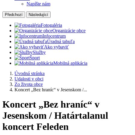
Napíšte nám
Předchozí
Následující
Fotogaléria
Organizácie obce
Infocentrum
Úradná tabuľa
Ako vybaviť
Služby
Šport
Mobilná aplikácia
Úvodná stránka
Udalosti v obci
Zo života obce
Koncert „Bez hraníc“ v Jesenskom /...
Koncert „Bez hraníc“ v
Jesenskom / Határtalanul
koncert Feleden