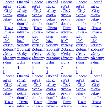
Obecná
Obecná
Obecná
Obecná
Obecná
Obecná
Obecná
súťaž
súťaž
súťaž
súťaž
súťaž
súťaž
súťaž
„Čistý
„Čistý
„Čistý
„Čistý
„Čistý
„Čistý
„Čistý
dvor –
dvor –
dvor –
dvor –
dvor –
dvor –
dvor –
pekný
pekný
pekný
pekný
pekný
pekný
pekný
dom“ /
dom“ /
dom“ /
dom“ /
dom“ /
dom“ /
dom“ /
„Tiszta
„Tiszta
„Tiszta
„Tiszta
„Tiszta
„Tiszta
„Tiszta
udvar –
udvar –
udvar –
udvar –
udvar –
udvar –
udvar –
szép
szép
szép
szép
szép
szép
szép
ház”
ház”
ház”
ház”
ház”
ház”
ház”
verseny
verseny
verseny
verseny
verseny
verseny
verseny
Zobraziť
Zobraziť
Zobraziť
Zobraziť
Zobraziť
Zobraziť
Zobraziť
všetky
všetky
všetky
všetky
všetky
všetky
všetky
záznamy
záznamy
záznamy
záznamy
záznamy
záznamy
záznamy
z dňa
z dňa
z dňa
z dňa
z dňa
z dňa
z dňa
3
4
5
6
7
8
9
1
1
1
1
1
1
1
Obecná
Obecná
Obecná
Obecná
Obecná
Obecná
Obecná
súťaž
súťaž
súťaž
súťaž
súťaž
súťaž
súťaž
„Čistý
„Čistý
„Čistý
„Čistý
„Čistý
„Čistý
„Čistý
dvor –
dvor –
dvor –
dvor –
dvor –
dvor –
dvor –
pekný
pekný
pekný
pekný
pekný
pekný
pekný
dom“ /
dom“ /
dom“ /
dom“ /
dom“ /
dom“ /
dom“ /
„Tiszta
„Tiszta
„Tiszta
„Tiszta
„Tiszta
„Tiszta
„Tiszta
udvar –
udvar –
udvar –
udvar –
udvar –
udvar –
udvar –