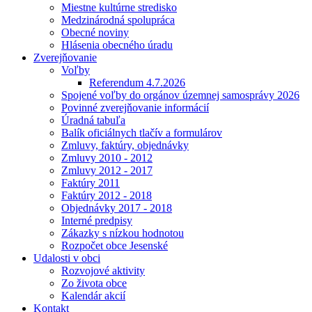
Miestne kultúrne stredisko
Medzinárodná spolupráca
Obecné noviny
Hlásenia obecného úradu
Zverejňovanie
Voľby
Referendum 4.7.2026
Spojené voľby do orgánov územnej samosprávy 2026
Povinné zverejňovanie informácií
Úradná tabuľa
Balík oficiálnych tlačív a formulárov
Zmluvy, faktúry, objednávky
Zmluvy 2010 - 2012
Zmluvy 2012 - 2017
Faktúry 2011
Faktúry 2012 - 2018
Objednávky 2017 - 2018
Interné predpisy
Zákazky s nízkou hodnotou
Rozpočet obce Jesenské
Udalosti v obci
Rozvojové aktivity
Zo života obce
Kalendár akcií
Kontakt