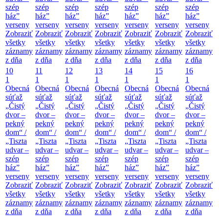
szép
szép
szép
szép
szép
szép
szép
ház”
ház”
ház”
ház”
ház”
ház”
ház”
verseny
verseny
verseny
verseny
verseny
verseny
verseny
Zobraziť
Zobraziť
Zobraziť
Zobraziť
Zobraziť
Zobraziť
Zobraziť
všetky
všetky
všetky
všetky
všetky
všetky
všetky
záznamy
záznamy
záznamy
záznamy
záznamy
záznamy
záznamy
z dňa
z dňa
z dňa
z dňa
z dňa
z dňa
z dňa
10
11
12
13
14
15
16
1
1
1
1
1
1
1
Obecná
Obecná
Obecná
Obecná
Obecná
Obecná
Obecná
súťaž
súťaž
súťaž
súťaž
súťaž
súťaž
súťaž
„Čistý
„Čistý
„Čistý
„Čistý
„Čistý
„Čistý
„Čistý
dvor –
dvor –
dvor –
dvor –
dvor –
dvor –
dvor –
pekný
pekný
pekný
pekný
pekný
pekný
pekný
dom“ /
dom“ /
dom“ /
dom“ /
dom“ /
dom“ /
dom“ /
„Tiszta
„Tiszta
„Tiszta
„Tiszta
„Tiszta
„Tiszta
„Tiszta
udvar –
udvar –
udvar –
udvar –
udvar –
udvar –
udvar –
szép
szép
szép
szép
szép
szép
szép
ház”
ház”
ház”
ház”
ház”
ház”
ház”
verseny
verseny
verseny
verseny
verseny
verseny
verseny
Zobraziť
Zobraziť
Zobraziť
Zobraziť
Zobraziť
Zobraziť
Zobraziť
všetky
všetky
všetky
všetky
všetky
všetky
všetky
záznamy
záznamy
záznamy
záznamy
záznamy
záznamy
záznamy
z dňa
z dňa
z dňa
z dňa
z dňa
z dňa
z dňa