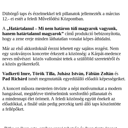
Dübörgő taps és érzelmekkel teli pillanatok jellemezték a március
12.- ei estét a feledi Művelődési Központban.
A
„Határtalanul – Mi nem határon túli magyarok vagyunk,
hanem határtalanul magyarok”
című produkció bebizonyította,
hogy a zene ereje minden láthatatlan vonalat képes áthidalni.
Már az első akkordoknál érezni lehetett egy sajátos rezgést. Nem
egy szokványos koncertre érkezett a közönség: a Kárpát-medence
neves művészei közös vallomást tettek a szülőföld szeretetéről és
a közös gyökerekről.
Vadkerti Imre, Török Tilla, Juhász István, Fábián Zoltán
és
Pad Richárd
ismét megmutatták egyedülálló előadói képességeiket.
A koncert műsora mesterien ötvözte a népi motívumokat a modern
hangzással, megidézve történelmünk sorsfordító pillanatait és
a mindennapi élet örömeit. A feledi közönség együtt énekelt az
előadókkal, a finálé után pedig percekig tartó álló taps köszöntötte
a fellépőket.