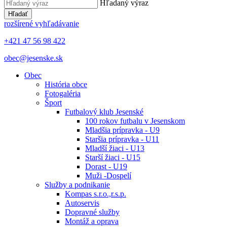
Hľadaný výraz
Hľadať
rozšírené vyhľadávanie
+421 47 56 98 422
obec@jesenske.sk
Obec
História obce
Fotogaléria
Šport
Futbalový klub Jesenské
100 rokov futbalu v Jesenskom
Mladšia prípravka - U9
Staršia prípravka - U11
Mladší žiaci - U13
Starší žiaci - U15
Dorast - U19
Muži -Dospelí
Služby a podnikanie
Kompas s.r.o.,r.s.p.
Autoservis
Dopravné služby
Montáž a oprava