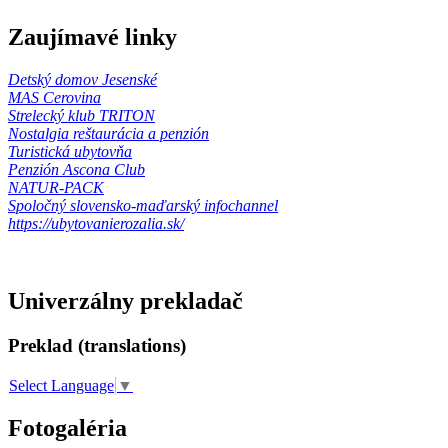
Zaujímavé linky
Detský domov Jesenské
MAS Cerovina
Strelecký klub TRITON
Nostalgia reštaurácia a penzión
Turistická ubytovňa
Penzión Ascona Club
NATUR-PACK
Spoločný slovensko-maďarský infochannel
https://ubytovanierozalia.sk/
Univerzálny prekladač
Preklad (translations)
Select Language
▼
Fotogaléria