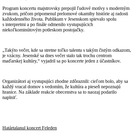
Program koncertu majstrovsky prepojil ľudové motívy s moderným
zvukom, pričom pripomenul prelomové okamihy histórie aj radosti
každodenného života. Publikum v Jesenskom spievalo spolu
s interpretmi a po finále odmenilo vystupujúcich
niekoľkominútovým potleskom postojačky.
„Takýto večer, kde sa stretne toľko talentu s takým čistým odkazom,
je vzácny. Jesenské sa dnes večer stalo tak trochu centrom
maďarskej kultúry,“ vyjadril sa po koncerte jeden z účastníkov.
Organizátori aj vystupujúci zhodne zdôraznili: cieľom bolo, aby sa
každý vracal domov s vedomím, že kultúra a pieseň nepoznajú
hranice. Na základe reakcie obecenstva sa to naozaj podarilo
naplniť.
Határtalanul koncert Feleden