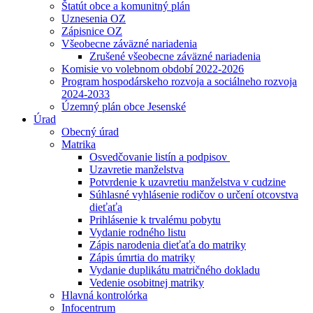
Štatút obce a komunitný plán
Uznesenia OZ
Zápisnice OZ
Všeobecne záväzné nariadenia
Zrušené všeobecne záväzné nariadenia
Komisie vo volebnom období 2022-2026
Program hospodárskeho rozvoja a sociálneho rozvoja
2024-2033
Územný plán obce Jesenské
Úrad
Obecný úrad
Matrika
Osvedčovanie listín a podpisov
Uzavretie manželstva
Potvrdenie k uzavretiu manželstva v cudzine
Súhlasné vyhlásenie rodičov o určení otcovstva
dieťaťa
Prihlásenie k trvalému pobytu
Vydanie rodného listu
Zápis narodenia dieťaťa do matriky
Zápis úmrtia do matriky
Vydanie duplikátu matričného dokladu
Vedenie osobitnej matriky
Hlavná kontrolórka
Infocentrum