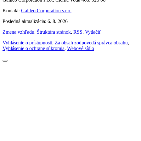
Kontakt:
Galileo Corporation s.r.o.
Posledná aktualizácia: 6. 8. 2026
Zmena vzhľadu
,
Štruktúra stránok
,
RSS
,
Vytlačiť
Vyhlásenie o prístupnosti
,
Za obsah zodpovedá správca obsahu
,
Vyhlásenie o ochrane súkromia
,
Webové sídlo