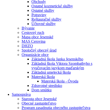
Obchody
Ostatné kozmetické služby
Ostatné služby
Potraviny
Reštauračné služby
Účtovné služby
Bývanie
Cestovný ruch
Mapa obce Jesenské
MAS Cerovina
DHZO
Spoločný obecný úrad
Organizácie obce
Základná škola Janka Jesenského
Základná škola Viktora Szombathyho s
vyučovacím jazykom maďarským
Základná umelecká škola
Materská škola
Materská škola - Óvoda
Zdravotné stredisko
Dom smútku
Samospráva
Starosta obce Jesenské
Obecné zastupiteľstvo
Program zasadnutia obecného zastupiteľstva