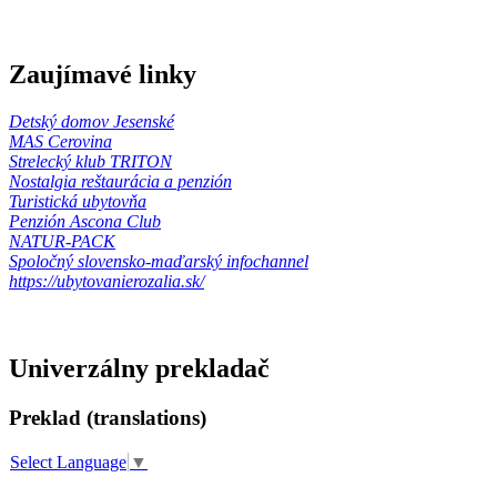
Zaujímavé linky
Detský domov Jesenské
MAS Cerovina
Strelecký klub TRITON
Nostalgia reštaurácia a penzión
Turistická ubytovňa
Penzión Ascona Club
NATUR-PACK
Spoločný slovensko-maďarský infochannel
https://ubytovanierozalia.sk/
Univerzálny prekladač
Preklad (translations)
Select Language
▼