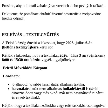
Prosíme, aby bol textil zabalený vo vreciach alebo pevných taškách.
Ďakujeme, že pomáhate chrániť životné prostredie a zodpovedne
triedite odpad.
FELHÍVÁS – TEXTILGYŰJTÉS
A
Feled község
értesíti a lakosokat, hogy
2026. július 6-án
(hétfőn)
textilgyűjtésre
kerül sor.
Kérjük a lakosokat, hogy a textíliákat
2026. július 3-án (pénteken)
8:00 és 15:30 óra között
vigyék a gyűjtőhelyre:
Feledi Művelődési Központ
Leadható:
jó állapotú, további használatra alkalmas textília,
használatra már nem alkalmas hulladéktextil is
(sérült,
elhasználódott vagy más okból már nem használható ruházat
és egyéb textíliák).
Kérjük, hogy a textíliákat zsákokba vagy erős táskákba csomagolva