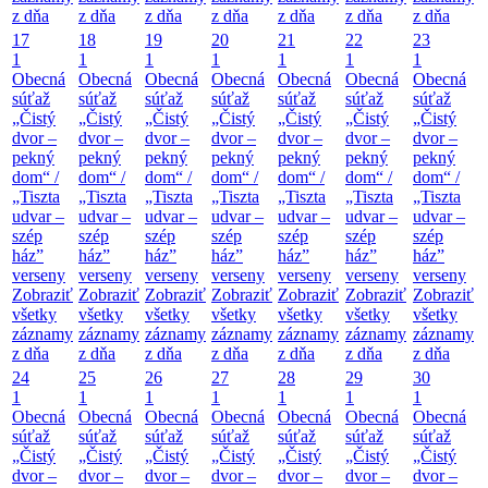
z dňa
z dňa
z dňa
z dňa
z dňa
z dňa
z dňa
17
18
19
20
21
22
23
1
1
1
1
1
1
1
Obecná
Obecná
Obecná
Obecná
Obecná
Obecná
Obecná
súťaž
súťaž
súťaž
súťaž
súťaž
súťaž
súťaž
„Čistý
„Čistý
„Čistý
„Čistý
„Čistý
„Čistý
„Čistý
dvor –
dvor –
dvor –
dvor –
dvor –
dvor –
dvor –
pekný
pekný
pekný
pekný
pekný
pekný
pekný
dom“ /
dom“ /
dom“ /
dom“ /
dom“ /
dom“ /
dom“ /
„Tiszta
„Tiszta
„Tiszta
„Tiszta
„Tiszta
„Tiszta
„Tiszta
udvar –
udvar –
udvar –
udvar –
udvar –
udvar –
udvar –
szép
szép
szép
szép
szép
szép
szép
ház”
ház”
ház”
ház”
ház”
ház”
ház”
verseny
verseny
verseny
verseny
verseny
verseny
verseny
Zobraziť
Zobraziť
Zobraziť
Zobraziť
Zobraziť
Zobraziť
Zobraziť
všetky
všetky
všetky
všetky
všetky
všetky
všetky
záznamy
záznamy
záznamy
záznamy
záznamy
záznamy
záznamy
z dňa
z dňa
z dňa
z dňa
z dňa
z dňa
z dňa
24
25
26
27
28
29
30
1
1
1
1
1
1
1
Obecná
Obecná
Obecná
Obecná
Obecná
Obecná
Obecná
súťaž
súťaž
súťaž
súťaž
súťaž
súťaž
súťaž
„Čistý
„Čistý
„Čistý
„Čistý
„Čistý
„Čistý
„Čistý
dvor –
dvor –
dvor –
dvor –
dvor –
dvor –
dvor –