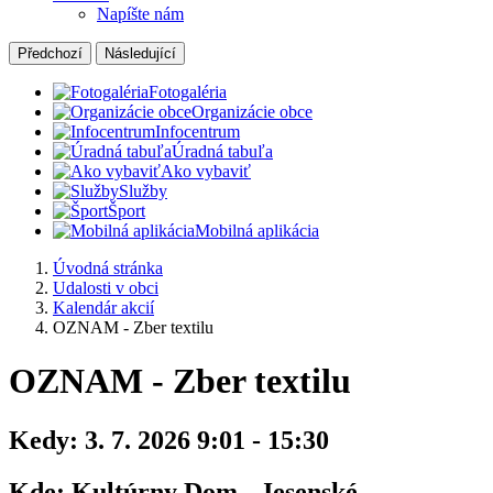
Napíšte nám
Předchozí
Následující
Fotogaléria
Organizácie obce
Infocentrum
Úradná tabuľa
Ako vybaviť
Služby
Šport
Mobilná aplikácia
Úvodná stránka
Udalosti v obci
Kalendár akcií
OZNAM - Zber textilu
OZNAM - Zber textilu
Kedy:
3. 7. 2026 9:01 - 15:30
Kde:
Kultúrny Dom - Jesenské