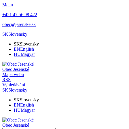
Menu
+421 47 56 98 422
obec@jesenske.sk
SK
Slovensky
SK
Slovensky
EN
English
HU
Magyar
Obec
Jesenské
Mapa webu
RSS
Vyhledávání
SK
Slovensky
SK
Slovensky
EN
English
HU
Magyar
Obec
Jesenské