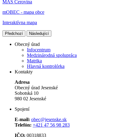
MAS Cerovina
mOBEC - mapa obce
Interaktívna mapa
Předchozí
Následující
Obecný úrad
Infocentrum
Medzinárodná spolupráca
Matrika
Hlavná kontrolórka
Kontakty
Adresa
Obecný úrad Jesenské
Sobotská 10
980 02 Jesenské
Spojení
E-mail:
obec@jesenske.sk
Telefón:
+421 47 56 98 283
IČO:
00318833