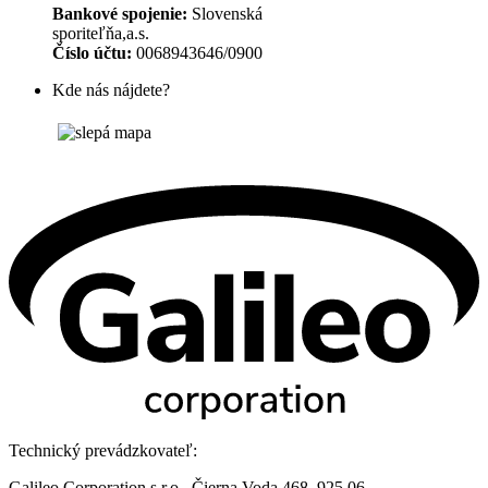
Bankové spojenie:
Slovenská
sporiteľňa,a.s.
Číslo účtu:
0068943646/0900
Kde nás nájdete?
Technický prevádzkovateľ:
Galileo Corporation s.r.o., Čierna Voda 468, 925 06