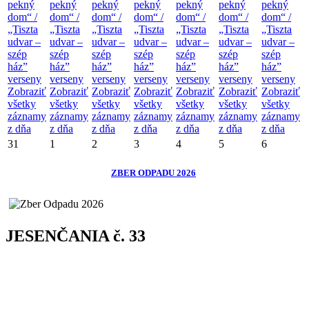
pekný
pekný
pekný
pekný
pekný
pekný
pekný
dom“ /
dom“ /
dom“ /
dom“ /
dom“ /
dom“ /
dom“ /
„Tiszta
„Tiszta
„Tiszta
„Tiszta
„Tiszta
„Tiszta
„Tiszta
udvar –
udvar –
udvar –
udvar –
udvar –
udvar –
udvar –
szép
szép
szép
szép
szép
szép
szép
ház”
ház”
ház”
ház”
ház”
ház”
ház”
verseny
verseny
verseny
verseny
verseny
verseny
verseny
Zobraziť
Zobraziť
Zobraziť
Zobraziť
Zobraziť
Zobraziť
Zobraziť
všetky
všetky
všetky
všetky
všetky
všetky
všetky
záznamy
záznamy
záznamy
záznamy
záznamy
záznamy
záznamy
z dňa
z dňa
z dňa
z dňa
z dňa
z dňa
z dňa
31
1
2
3
4
5
6
ZBER ODPADU 2026
JESENČANIA č. 33