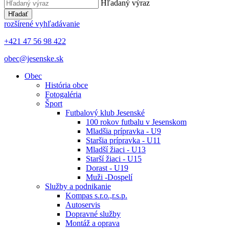
Hľadaný výraz
Hľadať
rozšírené vyhľadávanie
+421 47 56 98 422
obec@jesenske.sk
Obec
História obce
Fotogaléria
Šport
Futbalový klub Jesenské
100 rokov futbalu v Jesenskom
Mladšia prípravka - U9
Staršia prípravka - U11
Mladší žiaci - U13
Starší žiaci - U15
Dorast - U19
Muži -Dospelí
Služby a podnikanie
Kompas s.r.o.,r.s.p.
Autoservis
Dopravné služby
Montáž a oprava