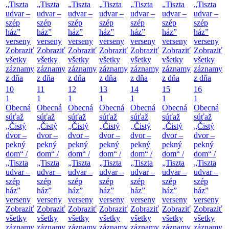
„Tiszta
„Tiszta
„Tiszta
„Tiszta
„Tiszta
„Tiszta
„Tiszta
udvar –
udvar –
udvar –
udvar –
udvar –
udvar –
udvar –
szép
szép
szép
szép
szép
szép
szép
ház”
ház”
ház”
ház”
ház”
ház”
ház”
verseny
verseny
verseny
verseny
verseny
verseny
verseny
Zobraziť
Zobraziť
Zobraziť
Zobraziť
Zobraziť
Zobraziť
Zobraziť
všetky
všetky
všetky
všetky
všetky
všetky
všetky
záznamy
záznamy
záznamy
záznamy
záznamy
záznamy
záznamy
z dňa
z dňa
z dňa
z dňa
z dňa
z dňa
z dňa
10
11
12
13
14
15
16
1
1
1
1
1
1
1
Obecná
Obecná
Obecná
Obecná
Obecná
Obecná
Obecná
súťaž
súťaž
súťaž
súťaž
súťaž
súťaž
súťaž
„Čistý
„Čistý
„Čistý
„Čistý
„Čistý
„Čistý
„Čistý
dvor –
dvor –
dvor –
dvor –
dvor –
dvor –
dvor –
pekný
pekný
pekný
pekný
pekný
pekný
pekný
dom“ /
dom“ /
dom“ /
dom“ /
dom“ /
dom“ /
dom“ /
„Tiszta
„Tiszta
„Tiszta
„Tiszta
„Tiszta
„Tiszta
„Tiszta
udvar –
udvar –
udvar –
udvar –
udvar –
udvar –
udvar –
szép
szép
szép
szép
szép
szép
szép
ház”
ház”
ház”
ház”
ház”
ház”
ház”
verseny
verseny
verseny
verseny
verseny
verseny
verseny
Zobraziť
Zobraziť
Zobraziť
Zobraziť
Zobraziť
Zobraziť
Zobraziť
všetky
všetky
všetky
všetky
všetky
všetky
všetky
záznamy
záznamy
záznamy
záznamy
záznamy
záznamy
záznamy