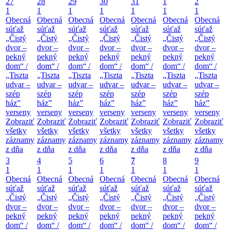
27
28
29
30
31
1
2
1
1
1
1
1
1
1
Obecná
Obecná
Obecná
Obecná
Obecná
Obecná
Obecná
súťaž
súťaž
súťaž
súťaž
súťaž
súťaž
súťaž
„Čistý
„Čistý
„Čistý
„Čistý
„Čistý
„Čistý
„Čistý
dvor –
dvor –
dvor –
dvor –
dvor –
dvor –
dvor –
pekný
pekný
pekný
pekný
pekný
pekný
pekný
dom“ /
dom“ /
dom“ /
dom“ /
dom“ /
dom“ /
dom“ /
„Tiszta
„Tiszta
„Tiszta
„Tiszta
„Tiszta
„Tiszta
„Tiszta
udvar –
udvar –
udvar –
udvar –
udvar –
udvar –
udvar –
szép
szép
szép
szép
szép
szép
szép
ház”
ház”
ház”
ház”
ház”
ház”
ház”
verseny
verseny
verseny
verseny
verseny
verseny
verseny
Zobraziť
Zobraziť
Zobraziť
Zobraziť
Zobraziť
Zobraziť
Zobraziť
všetky
všetky
všetky
všetky
všetky
všetky
všetky
záznamy
záznamy
záznamy
záznamy
záznamy
záznamy
záznamy
z dňa
z dňa
z dňa
z dňa
z dňa
z dňa
z dňa
3
4
5
6
7
8
9
1
1
1
1
1
1
1
Obecná
Obecná
Obecná
Obecná
Obecná
Obecná
Obecná
súťaž
súťaž
súťaž
súťaž
súťaž
súťaž
súťaž
„Čistý
„Čistý
„Čistý
„Čistý
„Čistý
„Čistý
„Čistý
dvor –
dvor –
dvor –
dvor –
dvor –
dvor –
dvor –
pekný
pekný
pekný
pekný
pekný
pekný
pekný
dom“ /
dom“ /
dom“ /
dom“ /
dom“ /
dom“ /
dom“ /