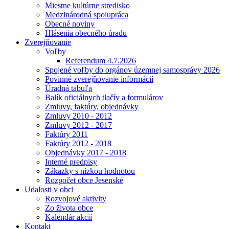
Miestne kultúrne stredisko
Medzinárodná spolupráca
Obecné noviny
Hlásenia obecného úradu
Zverejňovanie
Voľby
Referendum 4.7.2026
Spojené voľby do orgánov územnej samosprávy 2026
Povinné zverejňovanie informácií
Úradná tabuľa
Balík oficiálnych tlačív a formulárov
Zmluvy, faktúry, objednávky
Zmluvy 2010 - 2012
Zmluvy 2012 - 2017
Faktúry 2011
Faktúry 2012 - 2018
Objednávky 2017 - 2018
Interné predpisy
Zákazky s nízkou hodnotou
Rozpočet obce Jesenské
Udalosti v obci
Rozvojové aktivity
Zo života obce
Kalendár akcií
Kontakt