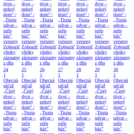
dvor –
dvor –
dvor –
dvor –
dvor –
dvor –
dvor –
pekný
pekný
pekný
pekný
pekný
pekný
pekný
dom“ /
dom“ /
dom“ /
dom“ /
dom“ /
dom“ /
dom“ /
„Tiszta
„Tiszta
„Tiszta
„Tiszta
„Tiszta
„Tiszta
„Tiszta
udvar –
udvar –
udvar –
udvar –
udvar –
udvar –
udvar –
szép
szép
szép
szép
szép
szép
szép
ház”
ház”
ház”
ház”
ház”
ház”
ház”
verseny
verseny
verseny
verseny
verseny
verseny
verseny
Zobraziť
Zobraziť
Zobraziť
Zobraziť
Zobraziť
Zobraziť
Zobraziť
všetky
všetky
všetky
všetky
všetky
všetky
všetky
záznamy
záznamy
záznamy
záznamy
záznamy
záznamy
záznamy
z dňa
z dňa
z dňa
z dňa
z dňa
z dňa
z dňa
24
25
26
27
28
29
30
1
1
1
1
1
1
1
Obecná
Obecná
Obecná
Obecná
Obecná
Obecná
Obecná
súťaž
súťaž
súťaž
súťaž
súťaž
súťaž
súťaž
„Čistý
„Čistý
„Čistý
„Čistý
„Čistý
„Čistý
„Čistý
dvor –
dvor –
dvor –
dvor –
dvor –
dvor –
dvor –
pekný
pekný
pekný
pekný
pekný
pekný
pekný
dom“ /
dom“ /
dom“ /
dom“ /
dom“ /
dom“ /
dom“ /
„Tiszta
„Tiszta
„Tiszta
„Tiszta
„Tiszta
„Tiszta
„Tiszta
udvar –
udvar –
udvar –
udvar –
udvar –
udvar –
udvar –
szép
szép
szép
szép
szép
szép
szép
ház”
ház”
ház”
ház”
ház”
ház”
ház”