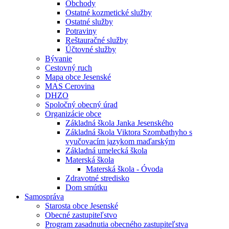
Obchody
Ostatné kozmetické služby
Ostatné služby
Potraviny
Reštauračné služby
Účtovné služby
Bývanie
Cestovný ruch
Mapa obce Jesenské
MAS Cerovina
DHZO
Spoločný obecný úrad
Organizácie obce
Základná škola Janka Jesenského
Základná škola Viktora Szombathyho s
vyučovacím jazykom maďarským
Základná umelecká škola
Materská škola
Materská škola - Óvoda
Zdravotné stredisko
Dom smútku
Samospráva
Starosta obce Jesenské
Obecné zastupiteľstvo
Program zasadnutia obecného zastupiteľstva