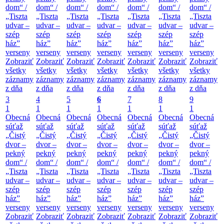
dom“ /
dom“ /
dom“ /
dom“ /
dom“ /
dom“ /
dom“ /
„Tiszta
„Tiszta
„Tiszta
„Tiszta
„Tiszta
„Tiszta
„Tiszta
udvar –
udvar –
udvar –
udvar –
udvar –
udvar –
udvar –
szép
szép
szép
szép
szép
szép
szép
ház”
ház”
ház”
ház”
ház”
ház”
ház”
verseny
verseny
verseny
verseny
verseny
verseny
verseny
Zobraziť
Zobraziť
Zobraziť
Zobraziť
Zobraziť
Zobraziť
Zobraziť
všetky
všetky
všetky
všetky
všetky
všetky
všetky
záznamy
záznamy
záznamy
záznamy
záznamy
záznamy
záznamy
z dňa
z dňa
z dňa
z dňa
z dňa
z dňa
z dňa
3
4
5
6
7
8
9
1
1
1
1
1
1
1
Obecná
Obecná
Obecná
Obecná
Obecná
Obecná
Obecná
súťaž
súťaž
súťaž
súťaž
súťaž
súťaž
súťaž
„Čistý
„Čistý
„Čistý
„Čistý
„Čistý
„Čistý
„Čistý
dvor –
dvor –
dvor –
dvor –
dvor –
dvor –
dvor –
pekný
pekný
pekný
pekný
pekný
pekný
pekný
dom“ /
dom“ /
dom“ /
dom“ /
dom“ /
dom“ /
dom“ /
„Tiszta
„Tiszta
„Tiszta
„Tiszta
„Tiszta
„Tiszta
„Tiszta
udvar –
udvar –
udvar –
udvar –
udvar –
udvar –
udvar –
szép
szép
szép
szép
szép
szép
szép
ház”
ház”
ház”
ház”
ház”
ház”
ház”
verseny
verseny
verseny
verseny
verseny
verseny
verseny
Zobraziť
Zobraziť
Zobraziť
Zobraziť
Zobraziť
Zobraziť
Zobraziť