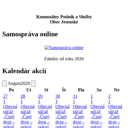
Komunálny Podnik a Služby
Obec Jesenské
Samospráva online
Faktúry od roku 2026
Kalendár akcií
August
2026
Po
Ut
St
Št
Pia
So
Ne
27
28
29
30
31
1
2
1
1
1
1
1
1
1
Obecná
Obecná
Obecná
Obecná
Obecná
Obecná
Obecná
súťaž
súťaž
súťaž
súťaž
súťaž
súťaž
súťaž
„Čistý
„Čistý
„Čistý
„Čistý
„Čistý
„Čistý
„Čistý
dvor –
dvor –
dvor –
dvor –
dvor –
dvor –
dvor –
pekný
pekný
pekný
pekný
pekný
pekný
pekný