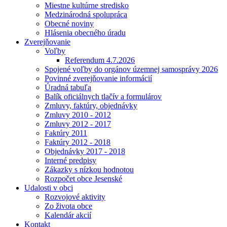
Miestne kultúrne stredisko
Medzinárodná spolupráca
Obecné noviny
Hlásenia obecného úradu
Zverejňovanie
Voľby
Referendum 4.7.2026
Spojené voľby do orgánov územnej samosprávy 2026
Povinné zverejňovanie informácií
Úradná tabuľa
Balík oficiálnych tlačív a formulárov
Zmluvy, faktúry, objednávky
Zmluvy 2010 - 2012
Zmluvy 2012 - 2017
Faktúry 2011
Faktúry 2012 - 2018
Objednávky 2017 - 2018
Interné predpisy
Zákazky s nízkou hodnotou
Rozpočet obce Jesenské
Udalosti v obci
Rozvojové aktivity
Zo života obce
Kalendár akcií
Kontakt