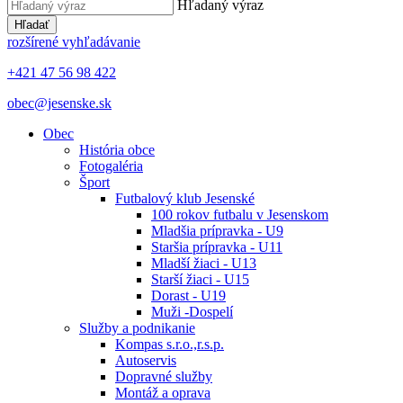
Hľadaný výraz
Hľadať
rozšírené vyhľadávanie
+421 47 56 98 422
obec@jesenske.sk
Obec
História obce
Fotogaléria
Šport
Futbalový klub Jesenské
100 rokov futbalu v Jesenskom
Mladšia prípravka - U9
Staršia prípravka - U11
Mladší žiaci - U13
Starší žiaci - U15
Dorast - U19
Muži -Dospelí
Služby a podnikanie
Kompas s.r.o.,r.s.p.
Autoservis
Dopravné služby
Montáž a oprava