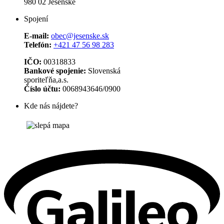
980 02 Jesenské
Spojení
E-mail:
obec@jesenske.sk
Telefón:
+421 47 56 98 283
IČO:
00318833
Bankové spojenie:
Slovenská
sporiteľňa,a.s.
Číslo účtu:
0068943646/0900
Kde nás nájdete?