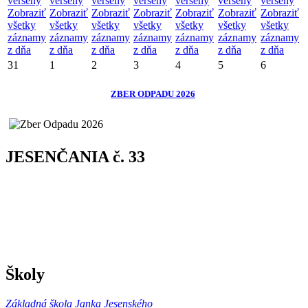
verseny
verseny
verseny
verseny
verseny
verseny
verseny
Zobraziť
Zobraziť
Zobraziť
Zobraziť
Zobraziť
Zobraziť
Zobraziť
všetky
všetky
všetky
všetky
všetky
všetky
všetky
záznamy
záznamy
záznamy
záznamy
záznamy
záznamy
záznamy
z dňa
z dňa
z dňa
z dňa
z dňa
z dňa
z dňa
31
1
2
3
4
5
6
ZBER ODPADU 2026
JESENČANIA č. 33
Školy
Základná škola Janka Jesenského