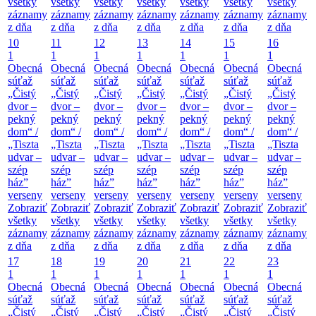
všetky
všetky
všetky
všetky
všetky
všetky
všetky
záznamy
záznamy
záznamy
záznamy
záznamy
záznamy
záznamy
z dňa
z dňa
z dňa
z dňa
z dňa
z dňa
z dňa
10
11
12
13
14
15
16
1
1
1
1
1
1
1
Obecná
Obecná
Obecná
Obecná
Obecná
Obecná
Obecná
súťaž
súťaž
súťaž
súťaž
súťaž
súťaž
súťaž
„Čistý
„Čistý
„Čistý
„Čistý
„Čistý
„Čistý
„Čistý
dvor –
dvor –
dvor –
dvor –
dvor –
dvor –
dvor –
pekný
pekný
pekný
pekný
pekný
pekný
pekný
dom“ /
dom“ /
dom“ /
dom“ /
dom“ /
dom“ /
dom“ /
„Tiszta
„Tiszta
„Tiszta
„Tiszta
„Tiszta
„Tiszta
„Tiszta
udvar –
udvar –
udvar –
udvar –
udvar –
udvar –
udvar –
szép
szép
szép
szép
szép
szép
szép
ház”
ház”
ház”
ház”
ház”
ház”
ház”
verseny
verseny
verseny
verseny
verseny
verseny
verseny
Zobraziť
Zobraziť
Zobraziť
Zobraziť
Zobraziť
Zobraziť
Zobraziť
všetky
všetky
všetky
všetky
všetky
všetky
všetky
záznamy
záznamy
záznamy
záznamy
záznamy
záznamy
záznamy
z dňa
z dňa
z dňa
z dňa
z dňa
z dňa
z dňa
17
18
19
20
21
22
23
1
1
1
1
1
1
1
Obecná
Obecná
Obecná
Obecná
Obecná
Obecná
Obecná
súťaž
súťaž
súťaž
súťaž
súťaž
súťaž
súťaž
„Čistý
„Čistý
„Čistý
„Čistý
„Čistý
„Čistý
„Čistý