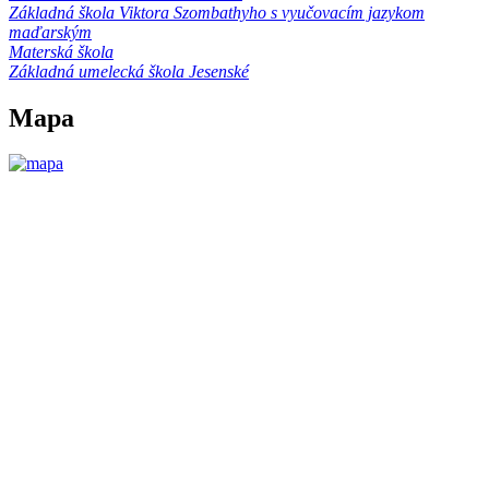
Základná škola Viktora Szombathyho s vyučovacím jazykom
maďarským
Materská škola
Základná umelecká škola Jesenské
Mapa