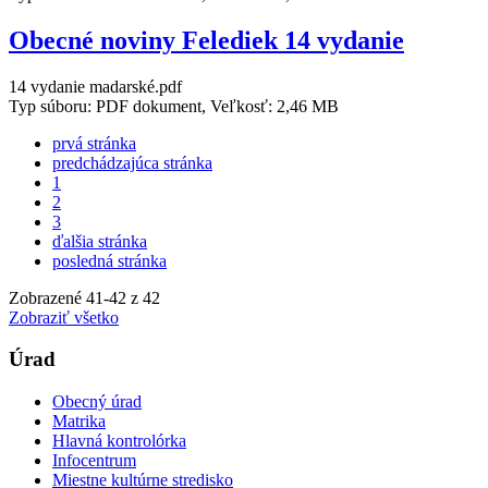
Obecné noviny Felediek 14 vydanie
14 vydanie madarské.pdf
Typ súboru: PDF dokument, Veľkosť: 2,46 MB
prvá stránka
predchádzajúca stránka
1
2
3
ďalšia stránka
posledná stránka
Zobrazené
41
-
42
z 42
Zobraziť všetko
Úrad
Obecný úrad
Matrika
Hlavná kontrolórka
Infocentrum
Miestne kultúrne stredisko