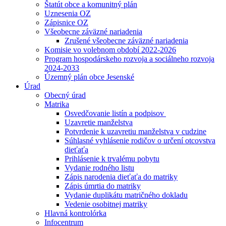
Štatút obce a komunitný plán
Uznesenia OZ
Zápisnice OZ
Všeobecne záväzné nariadenia
Zrušené všeobecne záväzné nariadenia
Komisie vo volebnom období 2022-2026
Program hospodárskeho rozvoja a sociálneho rozvoja
2024-2033
Územný plán obce Jesenské
Úrad
Obecný úrad
Matrika
Osvedčovanie listín a podpisov
Uzavretie manželstva
Potvrdenie k uzavretiu manželstva v cudzine
Súhlasné vyhlásenie rodičov o určení otcovstva
dieťaťa
Prihlásenie k trvalému pobytu
Vydanie rodného listu
Zápis narodenia dieťaťa do matriky
Zápis úmrtia do matriky
Vydanie duplikátu matričného dokladu
Vedenie osobitnej matriky
Hlavná kontrolórka
Infocentrum