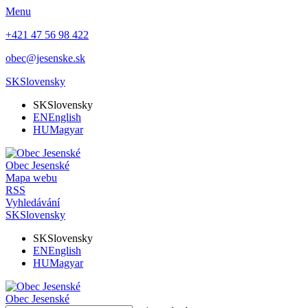
Menu
+421 47 56 98 422
obec@jesenske.sk
SK
Slovensky
SK
Slovensky
EN
English
HU
Magyar
Obec
Jesenské
Mapa webu
RSS
Vyhledávání
SK
Slovensky
SK
Slovensky
EN
English
HU
Magyar
Obec
Jesenské