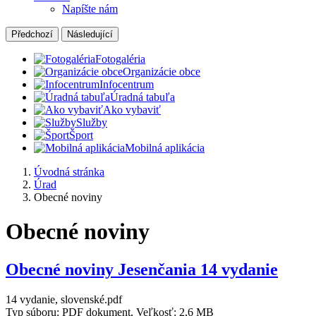
Napíšte nám
Předchozí
Následující
Fotogaléria
Organizácie obce
Infocentrum
Úradná tabuľa
Ako vybaviť
Služby
Šport
Mobilná aplikácia
Úvodná stránka
Úrad
Obecné noviny
Obecné noviny
Obecné noviny Jesenčania 14 vydanie
14 vydanie, slovenské.pdf
Typ súboru: PDF dokument, Veľkosť: 2,6 MB