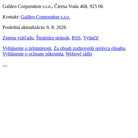
Galileo Corporation s.r.o., Čierna Voda 468, 925 06
Kontakt:
Galileo Corporation s.r.o.
Posledná aktualizácia: 6. 8. 2026
Zmena vzhľadu
,
Štruktúra stránok
,
RSS
,
Vytlačiť
Vyhlásenie o prístupnosti
,
Za obsah zodpovedá správca obsahu
,
Vyhlásenie o ochrane súkromia
,
Webové sídlo