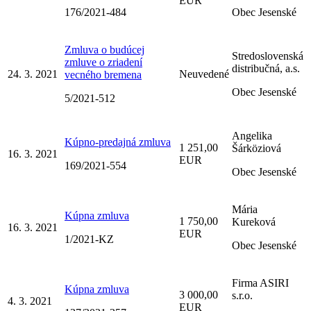
EUR
176/2021-484
Obec Jesenské
Zmluva o budúcej
Stredoslovenská
zmluve o zriadení
distribučná, a.s.
24. 3. 2021
Neuvedené
vecného bremena
Obec Jesenské
5/2021-512
Angelika
Kúpno-predajná zmluva
1 251,00
Šárköziová
16. 3. 2021
EUR
169/2021-554
Obec Jesenské
Mária
Kúpna zmluva
1 750,00
Kureková
16. 3. 2021
EUR
1/2021-KZ
Obec Jesenské
Firma ASIRI
Kúpna zmluva
3 000,00
s.r.o.
4. 3. 2021
EUR