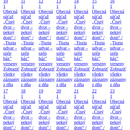
10
11
12
13
14
15
16
1
1
1
1
1
1
1
Obecná
Obecná
Obecná
Obecná
Obecná
Obecná
Obecná
súťaž
súťaž
súťaž
súťaž
súťaž
súťaž
súťaž
„Čistý
„Čistý
„Čistý
„Čistý
„Čistý
„Čistý
„Čistý
dvor –
dvor –
dvor –
dvor –
dvor –
dvor –
dvor –
pekný
pekný
pekný
pekný
pekný
pekný
pekný
dom“ /
dom“ /
dom“ /
dom“ /
dom“ /
dom“ /
dom“ /
„Tiszta
„Tiszta
„Tiszta
„Tiszta
„Tiszta
„Tiszta
„Tiszta
udvar –
udvar –
udvar –
udvar –
udvar –
udvar –
udvar –
szép
szép
szép
szép
szép
szép
szép
ház”
ház”
ház”
ház”
ház”
ház”
ház”
verseny
verseny
verseny
verseny
verseny
verseny
verseny
Zobraziť
Zobraziť
Zobraziť
Zobraziť
Zobraziť
Zobraziť
Zobraziť
všetky
všetky
všetky
všetky
všetky
všetky
všetky
záznamy
záznamy
záznamy
záznamy
záznamy
záznamy
záznamy
z dňa
z dňa
z dňa
z dňa
z dňa
z dňa
z dňa
17
18
19
20
21
22
23
1
1
1
1
1
1
1
Obecná
Obecná
Obecná
Obecná
Obecná
Obecná
Obecná
súťaž
súťaž
súťaž
súťaž
súťaž
súťaž
súťaž
„Čistý
„Čistý
„Čistý
„Čistý
„Čistý
„Čistý
„Čistý
dvor –
dvor –
dvor –
dvor –
dvor –
dvor –
dvor –
pekný
pekný
pekný
pekný
pekný
pekný
pekný
dom“ /
dom“ /
dom“ /
dom“ /
dom“ /
dom“ /
dom“ /