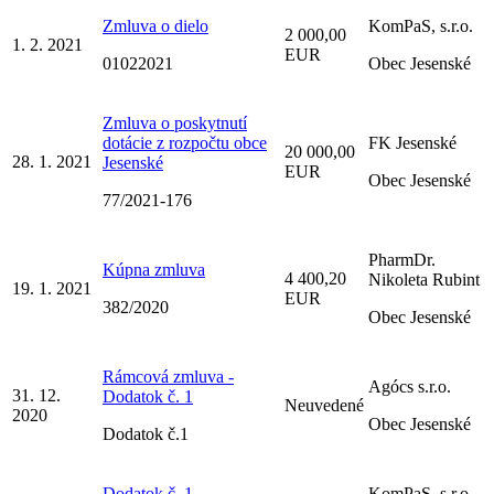
Zmluva o dielo
KomPaS, s.r.o.
2 000,00
1. 2. 2021
EUR
01022021
Obec Jesenské
Zmluva o poskytnutí
dotácie z rozpočtu obce
FK Jesenské
20 000,00
28. 1. 2021
Jesenské
EUR
Obec Jesenské
77/2021-176
PharmDr.
Kúpna zmluva
4 400,20
Nikoleta Rubint
19. 1. 2021
EUR
382/2020
Obec Jesenské
Rámcová zmluva -
Agócs s.r.o.
31. 12.
Dodatok č. 1
Neuvedené
2020
Obec Jesenské
Dodatok č.1
Dodatok č. 1
KomPaS, s.r.o.