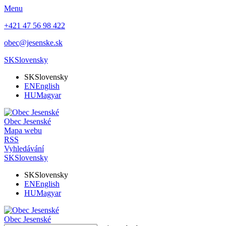
Menu
+421 47 56 98 422
obec@jesenske.sk
SK
Slovensky
SK
Slovensky
EN
English
HU
Magyar
Obec
Jesenské
Mapa webu
RSS
Vyhledávání
SK
Slovensky
SK
Slovensky
EN
English
HU
Magyar
Obec
Jesenské