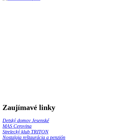
Zaujímavé linky
Detský domov Jesenské
MAS Cerovina
Strelecký klub TRITON
Nostalgia reštaurácia a penzión