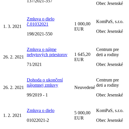
137/2021-357
Obec Jesenské
Zmluva o dielo
KomPaS, s.r.o.
1 000,00
č.01032021
1. 3. 2021
EUR
Obec Jesenské
198/2021-550
Zmluva o nájme
Centrum pre
1 645,20
nebytových priestorov
deti a rodiny
26. 2. 2021
EUR
71/2021
Obec Jesenské
Dohoda o ukončení
Centrum pre
nájomnej zmluvy
deti a rodiny
26. 2. 2021
Neuvedené
99/2019 - 1
Obec Jesenské
Zmluva o dielo
KomPaS, s.r.o.
5 000,00
1. 2. 2021
EUR
01022021-2
Obec Jesenské