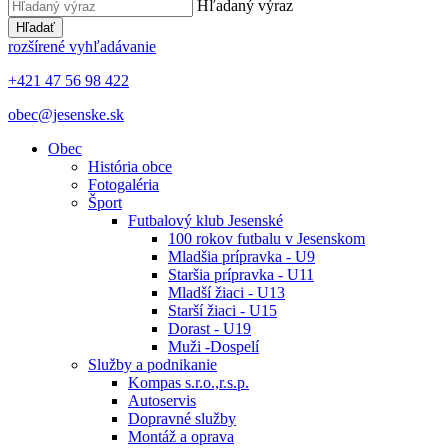
Hľadaný výraz
Hľadať
rozšírené vyhľadávanie
+421 47 56 98 422
obec@jesenske.sk
Obec
História obce
Fotogaléria
Šport
Futbalový klub Jesenské
100 rokov futbalu v Jesenskom
Mladšia prípravka - U9
Staršia prípravka - U11
Mladší žiaci - U13
Starší žiaci - U15
Dorast - U19
Muži -Dospelí
Služby a podnikanie
Kompas s.r.o.,r.s.p.
Autoservis
Dopravné služby
Montáž a oprava