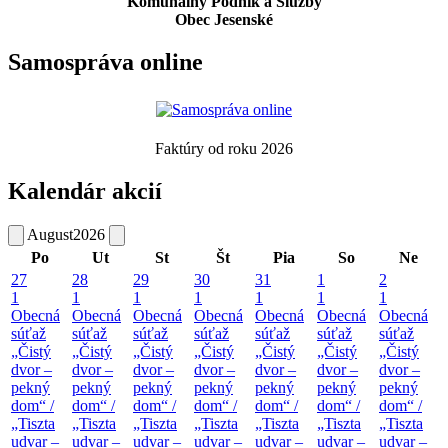
Komunálny Podnik a Služby
Obec Jesenské
Samospráva online
Faktúry od roku 2026
Kalendár akcií
August
2026
Po
Ut
St
Št
Pia
So
Ne
27
28
29
30
31
1
2
1
1
1
1
1
1
1
Obecná
Obecná
Obecná
Obecná
Obecná
Obecná
Obecná
súťaž
súťaž
súťaž
súťaž
súťaž
súťaž
súťaž
„Čistý
„Čistý
„Čistý
„Čistý
„Čistý
„Čistý
„Čistý
dvor –
dvor –
dvor –
dvor –
dvor –
dvor –
dvor –
pekný
pekný
pekný
pekný
pekný
pekný
pekný
dom“ /
dom“ /
dom“ /
dom“ /
dom“ /
dom“ /
dom“ /
„Tiszta
„Tiszta
„Tiszta
„Tiszta
„Tiszta
„Tiszta
„Tiszta
udvar –
udvar –
udvar –
udvar –
udvar –
udvar –
udvar –