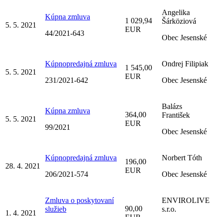
Angelika
Kúpna zmluva
1 029,94
Šárköziová
5. 5. 2021
EUR
44/2021-643
Obec Jesenské
Kúpnopredajná zmluva
Ondrej Filipiak
1 545,00
5. 5. 2021
EUR
231/2021-642
Obec Jesenské
Balázs
Kúpna zmluva
364,00
František
5. 5. 2021
EUR
99/2021
Obec Jesenské
Kúpnopredajná zmluva
Norbert Tóth
196,00
28. 4. 2021
EUR
206/2021-574
Obec Jesenské
Zmluva o poskytovaní
ENVIROLIVE
90,00
služieb
s.r.o.
1. 4. 2021