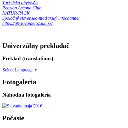
Turistická ubytovňa
Penzión Ascona Club
NATUR-PACK
Spoločný slovensko-maďarský infochannel
https://ubytovanierozalia.sk/
Univerzálny prekladač
Preklad (translations)
Select Language
▼
Fotogaléria
Náhodná fotogaléria
Počasie