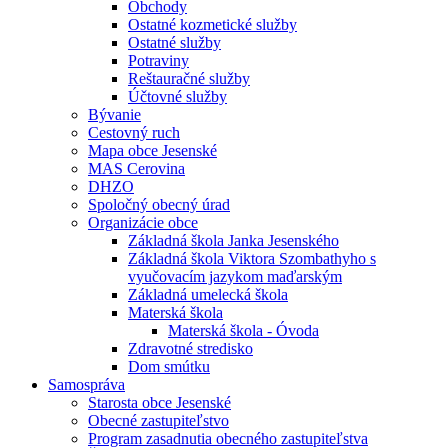
Obchody
Ostatné kozmetické služby
Ostatné služby
Potraviny
Reštauračné služby
Účtovné služby
Bývanie
Cestovný ruch
Mapa obce Jesenské
MAS Cerovina
DHZO
Spoločný obecný úrad
Organizácie obce
Základná škola Janka Jesenského
Základná škola Viktora Szombathyho s
vyučovacím jazykom maďarským
Základná umelecká škola
Materská škola
Materská škola - Óvoda
Zdravotné stredisko
Dom smútku
Samospráva
Starosta obce Jesenské
Obecné zastupiteľstvo
Program zasadnutia obecného zastupiteľstva