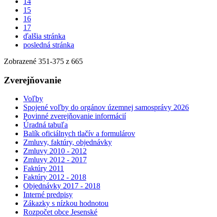
14
15
16
17
ďalšia stránka
posledná stránka
Zobrazené
351
-
375
z 665
Zverejňovanie
Voľby
Spojené voľby do orgánov územnej samosprávy 2026
Povinné zverejňovanie informácií
Úradná tabuľa
Balík oficiálnych tlačív a formulárov
Zmluvy, faktúry, objednávky
Zmluvy 2010 - 2012
Zmluvy 2012 - 2017
Faktúry 2011
Faktúry 2012 - 2018
Objednávky 2017 - 2018
Interné predpisy
Zákazky s nízkou hodnotou
Rozpočet obce Jesenské