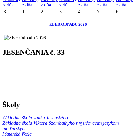
z dňa
z dňa
z dňa
z dňa
z dňa
z dňa
z dňa
31
1
2
3
4
5
6
ZBER ODPADU 2026
JESENČANIA č. 33
Školy
Základná škola Janka Jesenského
Základná škola Viktora Szombathyho s vyučovacím jazykom
maďarským
Materská škola