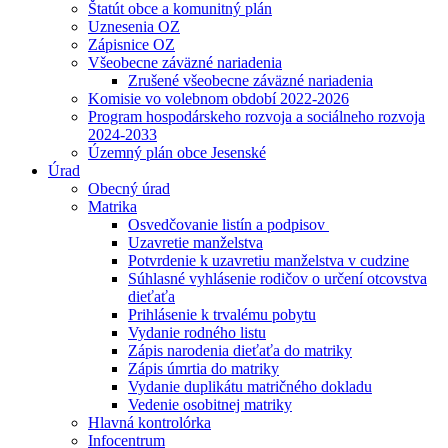
Štatút obce a komunitný plán
Uznesenia OZ
Zápisnice OZ
Všeobecne záväzné nariadenia
Zrušené všeobecne záväzné nariadenia
Komisie vo volebnom období 2022-2026
Program hospodárskeho rozvoja a sociálneho rozvoja
2024-2033
Územný plán obce Jesenské
Úrad
Obecný úrad
Matrika
Osvedčovanie listín a podpisov
Uzavretie manželstva
Potvrdenie k uzavretiu manželstva v cudzine
Súhlasné vyhlásenie rodičov o určení otcovstva
dieťaťa
Prihlásenie k trvalému pobytu
Vydanie rodného listu
Zápis narodenia dieťaťa do matriky
Zápis úmrtia do matriky
Vydanie duplikátu matričného dokladu
Vedenie osobitnej matriky
Hlavná kontrolórka
Infocentrum