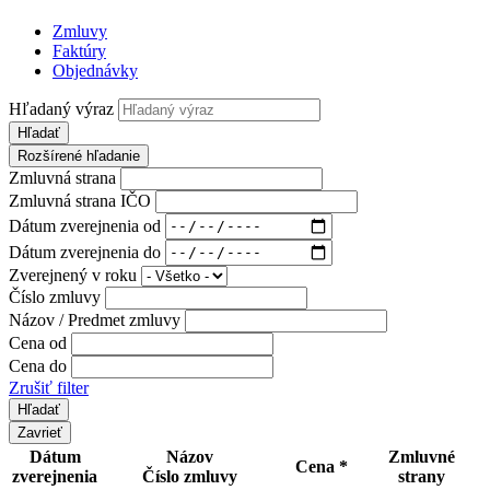
Zmluvy
Faktúry
Objednávky
Hľadaný výraz
Hľadať
Rozšírené hľadanie
Zmluvná strana
Zmluvná strana IČO
Dátum zverejnenia od
Dátum zverejnenia do
Zverejnený v roku
Číslo zmluvy
Názov / Predmet zmluvy
Cena od
Cena do
Zrušiť filter
Zavrieť
Dátum
Názov
Zmluvné
Cena *
zverejnenia
Číslo zmluvy
strany