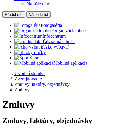
Napíšte nám
Předchozí
Následující
Fotogaléria
Organizácie obce
Infocentrum
Úradná tabuľa
Ako vybaviť
Služby
Šport
Mobilná aplikácia
Úvodná stránka
Zverejňovanie
Zmluvy, faktúry, objednávky
Zmluvy
Zmluvy
Zmluvy, faktúry, objednávky