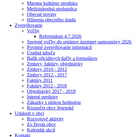
Miestne kultúrne stredisko
Medzinárodná spolupráca
Obecné noviny
Hlásenia obecného úradu
Zverejňovanie
Voľby
Referendum 4.7.2026
Spojené voľby do orgánov územnej samosprávy 2026
Povinné zverejňovanie informácií
Úradná tabuľa
Balík oficiálnych tlačív a formulárov
Zmluvy, faktúry, objednávky
Zmluvy 2010 - 2012
Zmluvy 2012 - 2017
Faktúry 2011
Faktúry 2012 - 2018
Objednávky 2017 - 2018
Interné predpisy
Zákazky s nízkou hodnotou
Rozpočet obce Jesenské
Udalosti v obci
Rozvojové aktivity
Zo života obce
Kalendár akcií
Kontakt