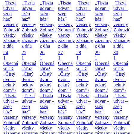
„Tiszta
„Tiszta
„Tiszta
„Tiszta
„Tiszta
„Tiszta
„Tiszta
udvar –
udvar –
udvar –
udvar –
udvar –
udvar –
udvar –
szép
szép
szép
szép
szép
szép
szép
ház”
ház”
ház”
ház”
ház”
ház”
ház”
verseny
verseny
verseny
verseny
verseny
verseny
verseny
Zobraziť
Zobraziť
Zobraziť
Zobraziť
Zobraziť
Zobraziť
Zobraziť
všetky
všetky
všetky
všetky
všetky
všetky
všetky
záznamy
záznamy
záznamy
záznamy
záznamy
záznamy
záznamy
z dňa
z dňa
z dňa
z dňa
z dňa
z dňa
z dňa
24
25
26
27
28
29
30
1
1
1
1
1
1
1
Obecná
Obecná
Obecná
Obecná
Obecná
Obecná
Obecná
súťaž
súťaž
súťaž
súťaž
súťaž
súťaž
súťaž
„Čistý
„Čistý
„Čistý
„Čistý
„Čistý
„Čistý
„Čistý
dvor –
dvor –
dvor –
dvor –
dvor –
dvor –
dvor –
pekný
pekný
pekný
pekný
pekný
pekný
pekný
dom“ /
dom“ /
dom“ /
dom“ /
dom“ /
dom“ /
dom“ /
„Tiszta
„Tiszta
„Tiszta
„Tiszta
„Tiszta
„Tiszta
„Tiszta
udvar –
udvar –
udvar –
udvar –
udvar –
udvar –
udvar –
szép
szép
szép
szép
szép
szép
szép
ház”
ház”
ház”
ház”
ház”
ház”
ház”
verseny
verseny
verseny
verseny
verseny
verseny
verseny
Zobraziť
Zobraziť
Zobraziť
Zobraziť
Zobraziť
Zobraziť
Zobraziť
všetky
všetky
všetky
všetky
všetky
všetky
všetky
záznamy
záznamy
záznamy
záznamy
záznamy
záznamy
záznamy