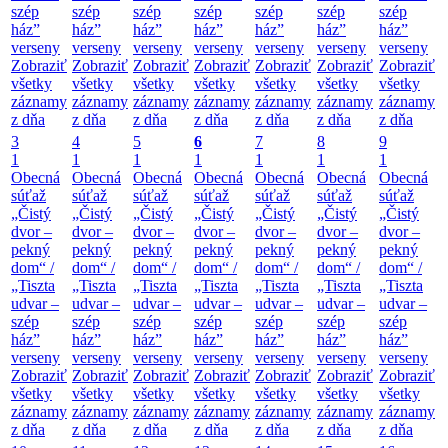
szép
szép
szép
szép
szép
szép
szép
ház”
ház”
ház”
ház”
ház”
ház”
ház”
verseny
verseny
verseny
verseny
verseny
verseny
verseny
Zobraziť
Zobraziť
Zobraziť
Zobraziť
Zobraziť
Zobraziť
Zobraziť
všetky
všetky
všetky
všetky
všetky
všetky
všetky
záznamy
záznamy
záznamy
záznamy
záznamy
záznamy
záznamy
z dňa
z dňa
z dňa
z dňa
z dňa
z dňa
z dňa
3
4
5
6
7
8
9
1
1
1
1
1
1
1
Obecná
Obecná
Obecná
Obecná
Obecná
Obecná
Obecná
súťaž
súťaž
súťaž
súťaž
súťaž
súťaž
súťaž
„Čistý
„Čistý
„Čistý
„Čistý
„Čistý
„Čistý
„Čistý
dvor –
dvor –
dvor –
dvor –
dvor –
dvor –
dvor –
pekný
pekný
pekný
pekný
pekný
pekný
pekný
dom“ /
dom“ /
dom“ /
dom“ /
dom“ /
dom“ /
dom“ /
„Tiszta
„Tiszta
„Tiszta
„Tiszta
„Tiszta
„Tiszta
„Tiszta
udvar –
udvar –
udvar –
udvar –
udvar –
udvar –
udvar –
szép
szép
szép
szép
szép
szép
szép
ház”
ház”
ház”
ház”
ház”
ház”
ház”
verseny
verseny
verseny
verseny
verseny
verseny
verseny
Zobraziť
Zobraziť
Zobraziť
Zobraziť
Zobraziť
Zobraziť
Zobraziť
všetky
všetky
všetky
všetky
všetky
všetky
všetky
záznamy
záznamy
záznamy
záznamy
záznamy
záznamy
záznamy
z dňa
z dňa
z dňa
z dňa
z dňa
z dňa
z dňa